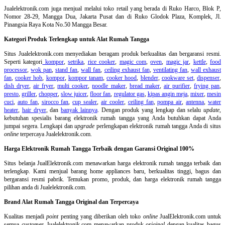
Jualelektronik.com juga menjual melalui toko retail yang berada di Ruko Harco, Blok P,
Nomor 28-29, Mangga Dua, Jakarta Pusat dan di Ruko Glodok Plaza, Komplek, Jl.
Pinangsia Raya Kota No.50 Mangga Besar.
Kategori Produk Terlengkap untuk Alat Rumah Tangga
Situs Jualelektronik.com menyediakan beragam produk berkualitas dan bergaransi resmi.
Seperti kategori
kompor
,
setrika
,
rice cooker
,
magic com
,
oven
,
magic jar
,
kettle
,
food
processor
,
wok pan
,
stand fan
,
wall fan
,
ceiling exhaust fan
,
ventilating fan
,
wall exhaust
fan
,
cooker hob
,
kompor
,
kompor tanam
,
cooker hood
,
blender
,
cookware set
,
dispenser
,
dish dryer
,
air fryer
,
multi cooker
,
noodle maker
,
bread maker
,
air purifier
,
frying pan
,
presto
,
griller
,
chopper
,
slow juicer
,
floor fan
,
regulator gas
,
kipas angin meja
,
mixer
,
mesin
cuci
,
auto fan
,
sirocco fan
,
cup sealer
,
air cooler
,
ceiling fan
,
pompa air
,
antenna
,
water
heater
,
hair dryer
, dan
banyak lainnya
. Dengan produk yang lengkap dan selalu
update
,
kebutuhan spesialis barang elektronik rumah tangga yang Anda butuhkan dapat Anda
jumpai segera. Lengkapi dan
upgrade
perlengkapan elektronik rumah tangga Anda di situs
online
terpercaya Jualelektronik.com.
Harga Elektronik Rumah Tangga Terbaik dengan Garansi Original 100%
Situs belanja
JualElektronik.com menawarkan harga elektronik rumah tangga terbaik dan
terlengkap. Kami menjual barang home appliances baru, berkualitas tinggi, bagus dan
bergaransi resmi pabrik. Temukan promo, produk, dan harga elektronik rumah tangga
pilihan anda di Jualelektronik.com.
Brand Alat Rumah Tangga Original dan Terpercaya
Kualitas menjadi
point
penting yang diberikan oleh toko
online
JualElektronik.com untuk
semua
customer.
Jualelektronik.com menawarkan produk
original
dengan kualitas bagus