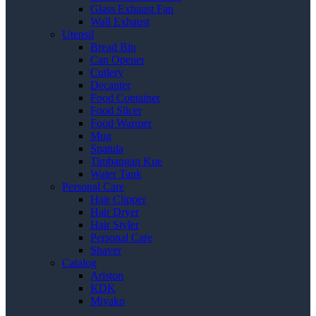
Glass Exhaust Fan
Wall Exhaust
Utensil
Bread Bin
Can Opener
Cutlery
Decanter
Food Container
Food Slicer
Food Warmer
Mug
Spatula
Timbangan Kue
Water Tank
Personal Care
Hair Clipper
Hair Dryer
Hair Styler
Personal Care
Shaver
Catalog
Ariston
KDK
Miyako