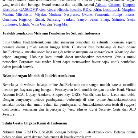
yang terdiri dari berbagai
brand
ternama dan terpilih, seperti
Ariston
,
Cosmos
,
Denpoo
,
Electrolux
,
GASCOMP
,
Gea
,
Getra
,
Hicook
,
Idealife
,
KDK
,
Kirin
,
LocknLock
,
Maspion
,
Maxim
,
Mitsubishi
,
Miyako
,
Modena
,
Nespresso
,
Oxone
,
Panasonic
,
Philips
,
Pisces
,
Quantum
,
Regency
,
Rinnai
,
Samsung
,
Sanken
,
Sanyo
,
Sekai
,
Sharp
,
Shimizu
,
Stein
,
Sunhouse
,
Uchida
,
Winn Gas
dan
Yong Ma
.
Jualelektronik.com Melayani Pembelian ke Seluruh Indonesia
Situs Online
JualElektronik.com telah melayani pembelian ke seluruh Indonesia, seperti
pesanan dalam jumlah satuan hingga lebih.
Customer
bisa berbelanja di toko
online
JualElektronik, melalui
order
langsung di
website
maupun
via contact
lewat
WhatsApp
dan
telpon langsung
.
Hubungi kami untuk dapat mendapatkan penawaran khusus untuk
pembelian Corporate atau tender. Kami dapat menawarkan faktur pajak untuk pembelian
dalam jumlah banyak
Belanja dengan Mudah di Jualelektronik.com
Berbelanja di
website belanja online
JualElektronik.com sangat mudah karena memiliki
metode pembayaran yang beragam. Pembayaran lebih mudah dengan transfer Bank Virtual
Account BCA, Gopay, Akulaku, Shopee Pay, QRIS, Mandiri dan kartu kredit atau debit.
Dengan banyaknya metode pembayaran, berbelanja di situs
online
JualElektronik.com
semakin mudah dan aman. Selain itu, pembayaran di JualElektronik.com telah di-
support
oleh
system
keamanan dan
terpercaya
by Visa
,
Master Card Security Code
dan
JCB
J/secure
.
Selalu Gratis Ongkos Kirim di Indonesia
Nikmati fitur GRATIS ONGKIR dengan belanja di Jualelektronik.com. Belanja online
bebas ongkos kirim dengan hati tenang di Jualelektronik.com.