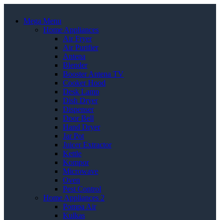
Mega Menu
Home Appliances
Air Fryer
Air Purifier
Antena
Blender
Booster Antena TV
Cooker Hood
Desk Lamp
Dish Dryer
Dispenser
Door Bell
Hand Dryer
Jar Pot
Juicer Extractor
Kettle
Kompor
Microwave
Oven
Pest Control
Home Appliances 2
Pompa Air
Kulkas