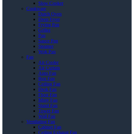
Slow Cooker
Cookware
Dutch Oven
Deep Fryer
Frying Pan
Griller
Pan
Sauce Pan
Steamer
Wok Pan
Fan
Air Cooler
Air Curtain
Auto Fan
Box Fan
Ceiling Fan
Desk Fan
Floor Fan
Misty Fan
Stand Fan
Tower Fan
Wall Fan
Ventilating Fan
Cabinet Fan
Ceiling Exhaust Fan