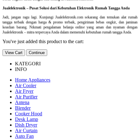
Jualelektronik – Pusat Solusi dari Kebutuhan Elektronik Rumah Tangga Anda
Jadi, jangan ragu lagi. Kunjungi Jualelektronik.com sekarang dan temukan alat rumah
tangga terbaik dengan harga & promo terbaik, pengiriman bebas ongkir, dan jaminan
keaslian barang. Nikmati pengalaman belanja online yang aman dan nyaman dengan
Jualelektronik – mitra terpercaya Anda dalam memenuhi kebutuhan rumah tangga Anda.
You've just added this product to the cart:
View Cart
Continue
KATEGORI
INFO
Home Appliances
Air Cooler
Air Fryer
Air Purifier
Antena
Blender
Cooker Hood
Desk Lamp
Dish Dryer
Air Curtain
Auto Fan