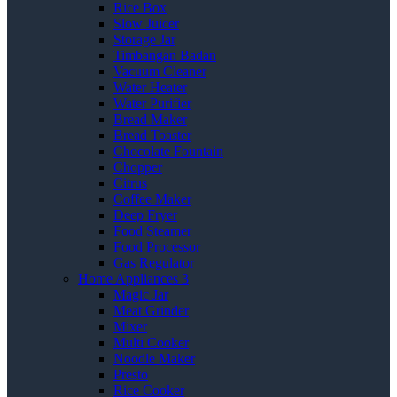
Rice Box
Slow Juicer
Storage Jar
Timbangan Badan
Vacuum Cleaner
Water Heater
Water Purifier
Bread Maker
Bread Toaster
Chocolate Fountain
Chopper
Citrus
Coffee Maker
Deep Fryer
Food Steamer
Food Processor
Gas Regulator
Home Appliances 3
Magic Jar
Meat Grinder
Mixer
Multi Cooker
Noodle Maker
Presto
Rice Cooker