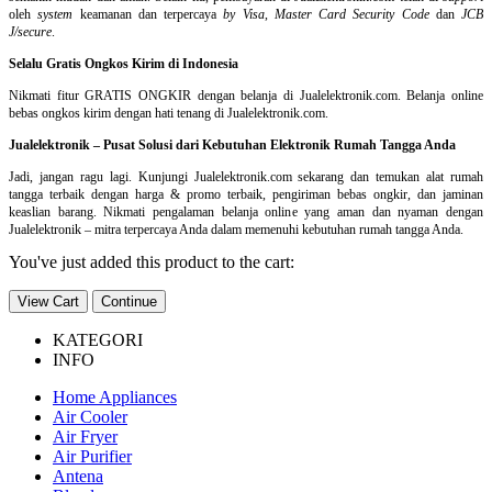
oleh
system
keamanan dan
terpercaya
by Visa
,
Master Card Security Code
dan
JCB
J/secure
.
Selalu Gratis Ongkos Kirim di Indonesia
Nikmati fitur GRATIS ONGKIR dengan belanja di Jualelektronik.com. Belanja online
bebas ongkos kirim dengan hati tenang di Jualelektronik.com.
Jualelektronik – Pusat Solusi dari Kebutuhan Elektronik Rumah Tangga Anda
Jadi, jangan ragu lagi. Kunjungi Jualelektronik.com sekarang dan temukan alat rumah
tangga terbaik dengan harga & promo terbaik, pengiriman bebas ongkir, dan jaminan
keaslian barang. Nikmati pengalaman belanja online yang aman dan nyaman dengan
Jualelektronik – mitra terpercaya Anda dalam memenuhi kebutuhan rumah tangga Anda.
You've just added this product to the cart:
View Cart
Continue
KATEGORI
INFO
Home Appliances
Air Cooler
Air Fryer
Air Purifier
Antena