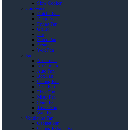
Slow Cooker
Cookware
Dutch Oven
Deep Fryer
Frying Pan
Griller
Pan
Sauce Pan
Steamer
Wok Pan
Fan
Air Cooler
Air Curtain
Auto Fan
Box Fan
Ceiling Fan
Desk Fan
Floor Fan
Misty Fan
Stand Fan
Tower Fan
Wall Fan
Ventilating Fan
Cabinet Fan
Ceiling Exhaust Fan