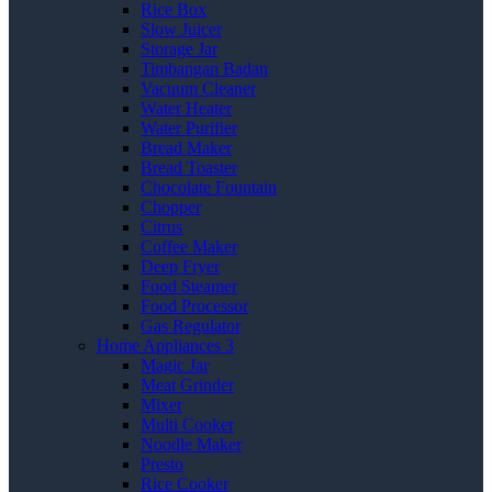
Rice Box
Slow Juicer
Storage Jar
Timbangan Badan
Vacuum Cleaner
Water Heater
Water Purifier
Bread Maker
Bread Toaster
Chocolate Fountain
Chopper
Citrus
Coffee Maker
Deep Fryer
Food Steamer
Food Processor
Gas Regulator
Home Appliances 3
Magic Jar
Meat Grinder
Mixer
Multi Cooker
Noodle Maker
Presto
Rice Cooker