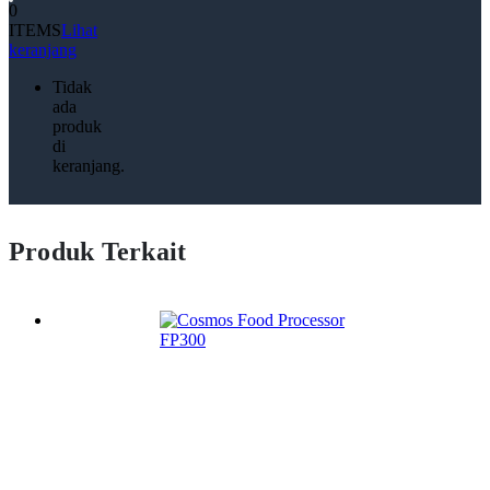
0
ITEMS
Lihat
keranjang
Tidak
ada
produk
di
keranjang.
Produk Terkait