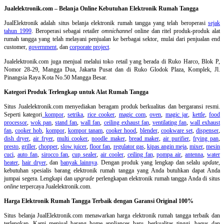
Jualelektronik.com – Belanja Online Kebutuhan Elektronik Rumah Tangga
JualElektronik adalah
situs belanja elektronik rumah tangga
yang telah beroperasi
sejak
tahun 1999
. Beroperasi sebagai retailer
omnichannel
online dan ritel produk-produk alat
rumah tangga yang telah melayani penjualan ke berbagai sektor, mulai dari penjualan end
customer,
government
, dan
corporate project
.
Jualelektronik.com juga menjual melalui toko retail yang berada di Ruko Harco, Blok P,
Nomor 28-29, Mangga Dua, Jakarta Pusat dan di Ruko Glodok Plaza, Komplek, Jl.
Pinangsia Raya Kota No.50 Mangga Besar.
Kategori Produk Terlengkap untuk Alat Rumah Tangga
Situs Jualelektronik.com menyediakan beragam produk berkualitas dan bergaransi resmi.
Seperti kategori
kompor
,
setrika
,
rice cooker
,
magic com
,
oven
,
magic jar
,
kettle
,
food
processor
,
wok pan
,
stand fan
,
wall fan
,
ceiling exhaust fan
,
ventilating fan
,
wall exhaust
fan
,
cooker hob
,
kompor
,
kompor tanam
,
cooker hood
,
blender
,
cookware set
,
dispenser
,
dish dryer
,
air fryer
,
multi cooker
,
noodle maker
,
bread maker
,
air purifier
,
frying pan
,
presto
,
griller
,
chopper
,
slow juicer
,
floor fan
,
regulator gas
,
kipas angin meja
,
mixer
,
mesin
cuci
,
auto fan
,
sirocco fan
,
cup sealer
,
air cooler
,
ceiling fan
,
pompa air
,
antenna
,
water
heater
,
hair dryer
, dan
banyak lainnya
. Dengan produk yang lengkap dan selalu
update
,
kebutuhan spesialis barang elektronik rumah tangga yang Anda butuhkan dapat Anda
jumpai segera. Lengkapi dan
upgrade
perlengkapan elektronik rumah tangga Anda di situs
online
terpercaya Jualelektronik.com.
Harga Elektronik Rumah Tangga Terbaik dengan Garansi Original 100%
Situs belanja
JualElektronik.com menawarkan harga elektronik rumah tangga terbaik dan
terlengkap. Kami menjual barang home appliances baru, berkualitas tinggi, bagus dan