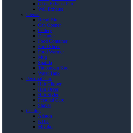
Glass Exhaust Fan
Wall Exhaust
Utensil
Bread Bin
Can Opener
Cutlery
Decanter
Food Container
Food Slicer
Food Warmer
Mug
Spatula
Timbangan Kue
Water Tank
Personal Care
Hair Clipper
Hair Dryer
Hair Styler
Personal Care
Shaver
Catalog
Ariston
KDK
Miyako