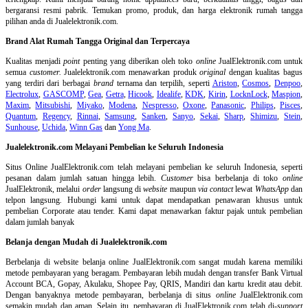
bergaransi resmi pabrik. Temukan promo, produk, dan harga elektronik rumah tangga
pilihan anda di Jualelektronik.com.
Brand Alat Rumah Tangga Original dan Terpercaya
Kualitas menjadi
point
penting yang diberikan oleh toko
online
JualElektronik.com untuk
semua
customer.
Jualelektronik.com menawarkan produk
original
dengan kualitas bagus
yang terdiri dari berbagai
brand
ternama dan terpilih, seperti
Ariston
,
Cosmos
,
Denpoo
,
Electrolux
,
GASCOMP
,
Gea
,
Getra
,
Hicook
,
Idealife
,
KDK
,
Kirin
,
LocknLock
,
Maspion
,
Maxim
,
Mitsubishi
,
Miyako
,
Modena
,
Nespresso
,
Oxone
,
Panasonic
,
Philips
,
Pisces
,
Quantum
,
Regency
,
Rinnai
,
Samsung
,
Sanken
,
Sanyo
,
Sekai
,
Sharp
,
Shimizu
,
Stein
,
Sunhouse
,
Uchida
,
Winn Gas
dan
Yong Ma
.
Jualelektronik.com Melayani Pembelian ke Seluruh Indonesia
Situs Online
JualElektronik.com telah melayani pembelian ke seluruh Indonesia, seperti
pesanan dalam jumlah satuan hingga lebih.
Customer
bisa berbelanja di toko
online
JualElektronik, melalui
order
langsung di
website
maupun
via contact
lewat
WhatsApp
dan
telpon langsung
.
Hubungi kami untuk dapat mendapatkan penawaran khusus untuk
pembelian Corporate atau tender. Kami dapat menawarkan faktur pajak untuk pembelian
dalam jumlah banyak
Belanja dengan Mudah di Jualelektronik.com
Berbelanja di
website belanja online
JualElektronik.com sangat mudah karena memiliki
metode pembayaran yang beragam. Pembayaran lebih mudah dengan transfer Bank Virtual
Account BCA, Gopay, Akulaku, Shopee Pay, QRIS, Mandiri dan kartu kredit atau debit.
Dengan banyaknya metode pembayaran, berbelanja di situs
online
JualElektronik.com
semakin mudah dan aman. Selain itu, pembayaran di JualElektronik.com telah di-
support