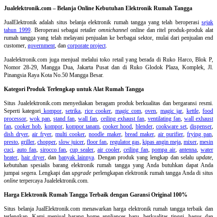
Jualelektronik.com – Belanja Online Kebutuhan Elektronik Rumah Tangga
JualElektronik adalah
situs belanja elektronik rumah tangga
yang telah beroperasi
sejak
tahun 1999
. Beroperasi sebagai retailer
omnichannel
online dan ritel produk-produk alat
rumah tangga yang telah melayani penjualan ke berbagai sektor, mulai dari penjualan end
customer,
government
, dan
corporate project
.
Jualelektronik.com juga menjual melalui toko retail yang berada di Ruko Harco, Blok P,
Nomor 28-29, Mangga Dua, Jakarta Pusat dan di Ruko Glodok Plaza, Komplek, Jl.
Pinangsia Raya Kota No.50 Mangga Besar.
Kategori Produk Terlengkap untuk Alat Rumah Tangga
Situs Jualelektronik.com menyediakan beragam produk berkualitas dan bergaransi resmi.
Seperti kategori
kompor
,
setrika
,
rice cooker
,
magic com
,
oven
,
magic jar
,
kettle
,
food
processor
,
wok pan
,
stand fan
,
wall fan
,
ceiling exhaust fan
,
ventilating fan
,
wall exhaust
fan
,
cooker hob
,
kompor
,
kompor tanam
,
cooker hood
,
blender
,
cookware set
,
dispenser
,
dish dryer
,
air fryer
,
multi cooker
,
noodle maker
,
bread maker
,
air purifier
,
frying pan
,
presto
,
griller
,
chopper
,
slow juicer
,
floor fan
,
regulator gas
,
kipas angin meja
,
mixer
,
mesin
cuci
,
auto fan
,
sirocco fan
,
cup sealer
,
air cooler
,
ceiling fan
,
pompa air
,
antenna
,
water
heater
,
hair dryer
, dan
banyak lainnya
. Dengan produk yang lengkap dan selalu
update
,
kebutuhan spesialis barang elektronik rumah tangga yang Anda butuhkan dapat Anda
jumpai segera. Lengkapi dan
upgrade
perlengkapan elektronik rumah tangga Anda di situs
online
terpercaya Jualelektronik.com.
Harga Elektronik Rumah Tangga Terbaik dengan Garansi Original 100%
Situs belanja
JualElektronik.com menawarkan harga elektronik rumah tangga terbaik dan
terlengkap. Kami menjual barang home appliances baru, berkualitas tinggi, bagus dan