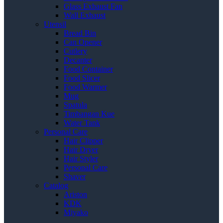
Glass Exhaust Fan
Wall Exhaust
Utensil
Bread Bin
Can Opener
Cutlery
Decanter
Food Container
Food Slicer
Food Warmer
Mug
Spatula
Timbangan Kue
Water Tank
Personal Care
Hair Clipper
Hair Dryer
Hair Styler
Personal Care
Shaver
Catalog
Ariston
KDK
Miyako