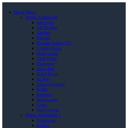
Mega Menu
Home Appliances
Air Fryer
Air Purifier
Antena
Blender
Booster Antena TV
Cooker Hood
Desk Lamp
Dish Dryer
Dispenser
Door Bell
Hand Dryer
Jar Pot
Juicer Extractor
Kettle
Kompor
Microwave
Oven
Pest Control
Home Appliances 2
Pompa Air
Kulkas