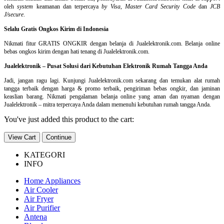
oleh
system
keamanan dan
terpercaya
by Visa
,
Master Card Security Code
dan
JCB
J/secure
.
Selalu Gratis Ongkos Kirim di Indonesia
Nikmati fitur GRATIS ONGKIR dengan belanja di Jualelektronik.com. Belanja online
bebas ongkos kirim dengan hati tenang di Jualelektronik.com.
Jualelektronik – Pusat Solusi dari Kebutuhan Elektronik Rumah Tangga Anda
Jadi, jangan ragu lagi. Kunjungi Jualelektronik.com sekarang dan temukan alat rumah
tangga terbaik dengan harga & promo terbaik, pengiriman bebas ongkir, dan jaminan
keaslian barang. Nikmati pengalaman belanja online yang aman dan nyaman dengan
Jualelektronik – mitra terpercaya Anda dalam memenuhi kebutuhan rumah tangga Anda.
You've just added this product to the cart:
View Cart
Continue
KATEGORI
INFO
Home Appliances
Air Cooler
Air Fryer
Air Purifier
Antena