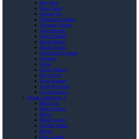
Rice Box
Slow Juicer
Storage Jar
Timbangan Badan
Vacuum Cleaner
Water Heater
Water Purifier
Bread Maker
Bread Toaster
Chocolate Fountain
Chopper
Citrus
Coffee Maker
Deep Fryer
Food Steamer
Food Processor
Gas Regulator
Home Appliances 3
Magic Jar
Meat Grinder
Mixer
Multi Cooker
Noodle Maker
Presto
Rice Cooker