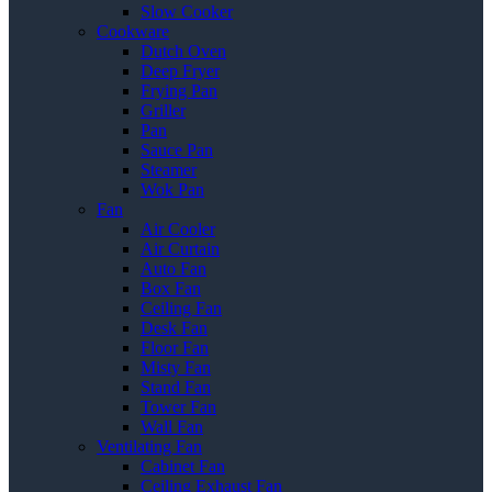
Slow Cooker
Cookware
Dutch Oven
Deep Fryer
Frying Pan
Griller
Pan
Sauce Pan
Steamer
Wok Pan
Fan
Air Cooler
Air Curtain
Auto Fan
Box Fan
Ceiling Fan
Desk Fan
Floor Fan
Misty Fan
Stand Fan
Tower Fan
Wall Fan
Ventilating Fan
Cabinet Fan
Ceiling Exhaust Fan