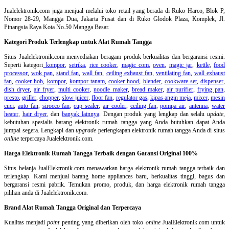
Jualelektronik.com juga menjual melalui toko retail yang berada di Ruko Harco, Blok P,
Nomor 28-29, Mangga Dua, Jakarta Pusat dan di Ruko Glodok Plaza, Komplek, Jl.
Pinangsia Raya Kota No.50 Mangga Besar.
Kategori Produk Terlengkap untuk Alat Rumah Tangga
Situs Jualelektronik.com menyediakan beragam produk berkualitas dan bergaransi resmi.
Seperti kategori
kompor
,
setrika
,
rice cooker
,
magic com
,
oven
,
magic jar
,
kettle
,
food
processor
,
wok pan
,
stand fan
,
wall fan
,
ceiling exhaust fan
,
ventilating fan
,
wall exhaust
fan
,
cooker hob
,
kompor
,
kompor tanam
,
cooker hood
,
blender
,
cookware set
,
dispenser
,
dish dryer
,
air fryer
,
multi cooker
,
noodle maker
,
bread maker
,
air purifier
,
frying pan
,
presto
,
griller
,
chopper
,
slow juicer
,
floor fan
,
regulator gas
,
kipas angin meja
,
mixer
,
mesin
cuci
,
auto fan
,
sirocco fan
,
cup sealer
,
air cooler
,
ceiling fan
,
pompa air
,
antenna
,
water
heater
,
hair dryer
, dan
banyak lainnya
. Dengan produk yang lengkap dan selalu
update
,
kebutuhan spesialis barang elektronik rumah tangga yang Anda butuhkan dapat Anda
jumpai segera. Lengkapi dan
upgrade
perlengkapan elektronik rumah tangga Anda di situs
online
terpercaya Jualelektronik.com.
Harga Elektronik Rumah Tangga Terbaik dengan Garansi Original 100%
Situs belanja
JualElektronik.com menawarkan harga elektronik rumah tangga terbaik dan
terlengkap. Kami menjual barang home appliances baru, berkualitas tinggi, bagus dan
bergaransi resmi pabrik. Temukan promo, produk, dan harga elektronik rumah tangga
pilihan anda di Jualelektronik.com.
Brand Alat Rumah Tangga Original dan Terpercaya
Kualitas menjadi
point
penting yang diberikan oleh toko
online
JualElektronik.com untuk