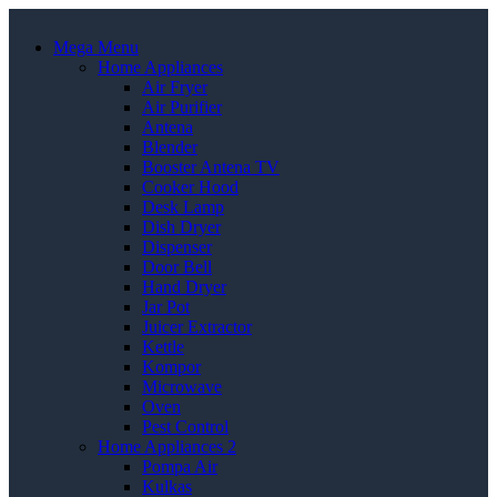
Mega Menu
Home Appliances
Air Fryer
Air Purifier
Antena
Blender
Booster Antena TV
Cooker Hood
Desk Lamp
Dish Dryer
Dispenser
Door Bell
Hand Dryer
Jar Pot
Juicer Extractor
Kettle
Kompor
Microwave
Oven
Pest Control
Home Appliances 2
Pompa Air
Kulkas