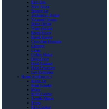
Rice Box
Slow Juicer
Storage Jar
Timbangan Badan
Vacuum Cleaner
Water Heater
Water Purifier
Bread Maker
Bread Toaster
Chocolate Fountain
Chopper
Citrus
Coffee Maker
Deep Fryer
Food Steamer
Food Processor
Gas Regulator
Home Appliances 3
Magic Jar
Meat Grinder
Mixer
Multi Cooker
Noodle Maker
Presto
Rice Cooker