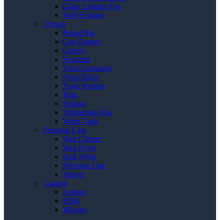
Glass Exhaust Fan
Wall Exhaust
Utensil
Bread Bin
Can Opener
Cutlery
Decanter
Food Container
Food Slicer
Food Warmer
Mug
Spatula
Timbangan Kue
Water Tank
Personal Care
Hair Clipper
Hair Dryer
Hair Styler
Personal Care
Shaver
Catalog
Ariston
KDK
Miyako