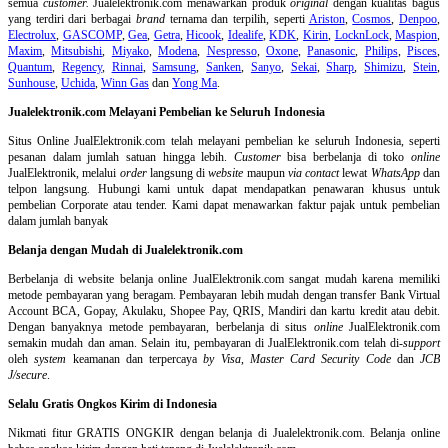
semua
customer.
Jualelektronik.com menawarkan produk
original
dengan kualitas bagus
yang terdiri dari berbagai
brand
ternama dan terpilih, seperti
Ariston
,
Cosmos
,
Denpoo
,
Electrolux
,
GASCOMP
,
Gea
,
Getra
,
Hicook
,
Idealife
,
KDK
,
Kirin
,
LocknLock
,
Maspion
,
Maxim
,
Mitsubishi
,
Miyako
,
Modena
,
Nespresso
,
Oxone
,
Panasonic
,
Philips
,
Pisces
,
Quantum
,
Regency
,
Rinnai
,
Samsung
,
Sanken
,
Sanyo
,
Sekai
,
Sharp
,
Shimizu
,
Stein
,
Sunhouse
,
Uchida
,
Winn Gas
dan
Yong Ma
.
Jualelektronik.com Melayani Pembelian ke Seluruh Indonesia
Situs Online
JualElektronik.com telah melayani pembelian ke seluruh Indonesia, seperti
pesanan dalam jumlah satuan hingga lebih.
Customer
bisa berbelanja di toko
online
JualElektronik, melalui
order
langsung di
website
maupun
via contact
lewat
WhatsApp
dan
telpon langsung
.
Hubungi kami untuk dapat mendapatkan penawaran khusus untuk
pembelian Corporate atau tender. Kami dapat menawarkan faktur pajak untuk pembelian
dalam jumlah banyak
Belanja dengan Mudah di Jualelektronik.com
Berbelanja di
website belanja online
JualElektronik.com sangat mudah karena memiliki
metode pembayaran yang beragam. Pembayaran lebih mudah dengan transfer Bank Virtual
Account BCA, Gopay, Akulaku, Shopee Pay, QRIS, Mandiri dan kartu kredit atau debit.
Dengan banyaknya metode pembayaran, berbelanja di situs
online
JualElektronik.com
semakin mudah dan aman. Selain itu, pembayaran di JualElektronik.com telah di-
support
oleh
system
keamanan dan
terpercaya
by Visa
,
Master Card Security Code
dan
JCB
J/secure
.
Selalu Gratis Ongkos Kirim di Indonesia
Nikmati fitur GRATIS ONGKIR dengan belanja di Jualelektronik.com. Belanja online