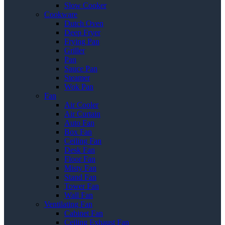
Slow Cooker
Cookware
Dutch Oven
Deep Fryer
Frying Pan
Griller
Pan
Sauce Pan
Steamer
Wok Pan
Fan
Air Cooler
Air Curtain
Auto Fan
Box Fan
Ceiling Fan
Desk Fan
Floor Fan
Misty Fan
Stand Fan
Tower Fan
Wall Fan
Ventilating Fan
Cabinet Fan
Ceiling Exhaust Fan