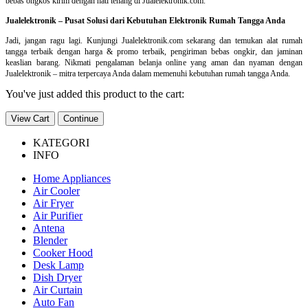
bebas ongkos kirim dengan hati tenang di Jualelektronik.com.
Jualelektronik – Pusat Solusi dari Kebutuhan Elektronik Rumah Tangga Anda
Jadi, jangan ragu lagi. Kunjungi Jualelektronik.com sekarang dan temukan alat rumah
tangga terbaik dengan harga & promo terbaik, pengiriman bebas ongkir, dan jaminan
keaslian barang. Nikmati pengalaman belanja online yang aman dan nyaman dengan
Jualelektronik – mitra terpercaya Anda dalam memenuhi kebutuhan rumah tangga Anda.
You've just added this product to the cart:
View Cart
Continue
KATEGORI
INFO
Home Appliances
Air Cooler
Air Fryer
Air Purifier
Antena
Blender
Cooker Hood
Desk Lamp
Dish Dryer
Air Curtain
Auto Fan