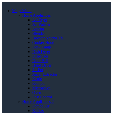
Mega Menu
Home Appliances
Air Fryer
Air Purifier
Antena
Blender
Booster Antena TV
Cooker Hood
Desk Lamp
Dish Dryer
Dispenser
Door Bell
Hand Dryer
Jar Pot
Juicer Extractor
Kettle
Kompor
Microwave
Oven
Pest Control
Home Appliances 2
Pompa Air
Kulkas