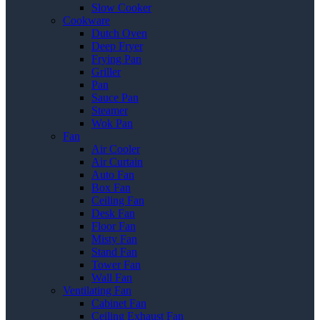
Slow Cooker
Cookware
Dutch Oven
Deep Fryer
Frying Pan
Griller
Pan
Sauce Pan
Steamer
Wok Pan
Fan
Air Cooler
Air Curtain
Auto Fan
Box Fan
Ceiling Fan
Desk Fan
Floor Fan
Misty Fan
Stand Fan
Tower Fan
Wall Fan
Ventilating Fan
Cabinet Fan
Ceiling Exhaust Fan