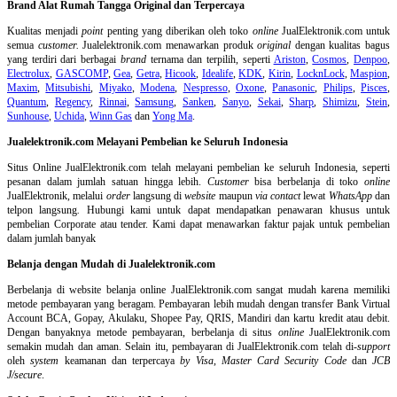
Brand Alat Rumah Tangga Original dan Terpercaya
Kualitas menjadi
point
penting yang diberikan oleh toko
online
JualElektronik.com untuk
semua
customer.
Jualelektronik.com menawarkan produk
original
dengan kualitas bagus
yang terdiri dari berbagai
brand
ternama dan terpilih, seperti
Ariston
,
Cosmos
,
Denpoo
,
Electrolux
,
GASCOMP
,
Gea
,
Getra
,
Hicook
,
Idealife
,
KDK
,
Kirin
,
LocknLock
,
Maspion
,
Maxim
,
Mitsubishi
,
Miyako
,
Modena
,
Nespresso
,
Oxone
,
Panasonic
,
Philips
,
Pisces
,
Quantum
,
Regency
,
Rinnai
,
Samsung
,
Sanken
,
Sanyo
,
Sekai
,
Sharp
,
Shimizu
,
Stein
,
Sunhouse
,
Uchida
,
Winn Gas
dan
Yong Ma
.
Jualelektronik.com Melayani Pembelian ke Seluruh Indonesia
Situs Online
JualElektronik.com telah melayani pembelian ke seluruh Indonesia, seperti
pesanan dalam jumlah satuan hingga lebih.
Customer
bisa berbelanja di toko
online
JualElektronik, melalui
order
langsung di
website
maupun
via contact
lewat
WhatsApp
dan
telpon langsung
.
Hubungi kami untuk dapat mendapatkan penawaran khusus untuk
pembelian Corporate atau tender. Kami dapat menawarkan faktur pajak untuk pembelian
dalam jumlah banyak
Belanja dengan Mudah di Jualelektronik.com
Berbelanja di
website belanja online
JualElektronik.com sangat mudah karena memiliki
metode pembayaran yang beragam. Pembayaran lebih mudah dengan transfer Bank Virtual
Account BCA, Gopay, Akulaku, Shopee Pay, QRIS, Mandiri dan kartu kredit atau debit.
Dengan banyaknya metode pembayaran, berbelanja di situs
online
JualElektronik.com
semakin mudah dan aman. Selain itu, pembayaran di JualElektronik.com telah di-
support
oleh
system
keamanan dan
terpercaya
by Visa
,
Master Card Security Code
dan
JCB
J/secure
.