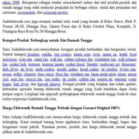
tahun 1999
. Beroperasi sebagai retailer
omnichannel
online dan ritel produk-produk alat
rumah tangga yang telah melayani penjualan ke berbagai sektor, mulai dari penjualan end
customer,
government
, dan
corporate project
.
Jualelektronik.com juga menjual melalui toko retail yang berada di Ruko Harco, Blok P,
Nomor 28-29, Mangga Dua, Jakarta Pusat dan di Ruko Glodok Plaza, Komplek, Jl.
Pinangsia Raya Kota No.50 Mangga Besar.
Kategori Produk Terlengkap untuk Alat Rumah Tangga
Situs Jualelektronik.com menyediakan beragam produk berkualitas dan bergaransi resmi.
Seperti kategori
kompor
,
setrika
,
rice cooker
,
magic com
,
oven
,
magic jar
,
kettle
,
food
processor
,
wok pan
,
stand fan
,
wall fan
,
ceiling exhaust fan
,
ventilating fan
,
wall exhaust
fan
,
cooker hob
,
kompor
,
kompor tanam
,
cooker hood
,
blender
,
cookware set
,
dispenser
,
dish dryer
,
air fryer
,
multi cooker
,
noodle maker
,
bread maker
,
air purifier
,
frying pan
,
presto
,
griller
,
chopper
,
slow juicer
,
floor fan
,
regulator gas
,
kipas angin meja
,
mixer
,
mesin
cuci
,
auto fan
,
sirocco fan
,
cup sealer
,
air cooler
,
ceiling fan
,
pompa air
,
antenna
,
water
heater
,
hair dryer
, dan
banyak lainnya
. Dengan produk yang lengkap dan selalu
update
,
kebutuhan spesialis barang elektronik rumah tangga yang Anda butuhkan dapat Anda
jumpai segera. Lengkapi dan
upgrade
perlengkapan elektronik rumah tangga Anda di situs
online
terpercaya Jualelektronik.com.
Harga Elektronik Rumah Tangga Terbaik dengan Garansi Original 100%
Situs belanja
JualElektronik.com menawarkan harga elektronik rumah tangga terbaik dan
terlengkap. Kami menjual barang home appliances baru, berkualitas tinggi, bagus dan
bergaransi resmi pabrik. Temukan promo, produk, dan harga elektronik rumah tangga
pilihan anda di Jualelektronik.com.