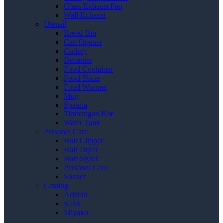
Glass Exhaust Fan
Wall Exhaust
Utensil
Bread Bin
Can Opener
Cutlery
Decanter
Food Container
Food Slicer
Food Warmer
Mug
Spatula
Timbangan Kue
Water Tank
Personal Care
Hair Clipper
Hair Dryer
Hair Styler
Personal Care
Shaver
Catalog
Ariston
KDK
Miyako