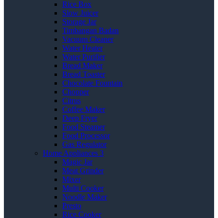
Rice Box
Slow Juicer
Storage Jar
Timbangan Badan
Vacuum Cleaner
Water Heater
Water Purifier
Bread Maker
Bread Toaster
Chocolate Fountain
Chopper
Citrus
Coffee Maker
Deep Fryer
Food Steamer
Food Processor
Gas Regulator
Home Appliances 3
Magic Jar
Meat Grinder
Mixer
Multi Cooker
Noodle Maker
Presto
Rice Cooker