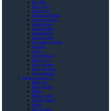
Rice Box
Slow Juicer
Storage Jar
Timbangan Badan
Vacuum Cleaner
Water Heater
Water Purifier
Bread Maker
Bread Toaster
Chocolate Fountain
Chopper
Citrus
Coffee Maker
Deep Fryer
Food Steamer
Food Processor
Gas Regulator
Home Appliances 3
Magic Jar
Meat Grinder
Mixer
Multi Cooker
Noodle Maker
Presto
Rice Cooker