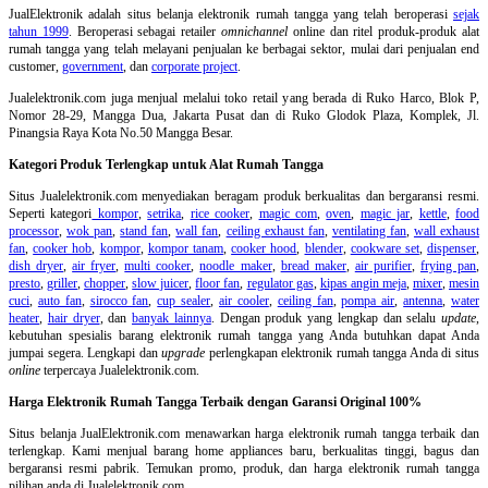
JualElektronik adalah
situs belanja elektronik rumah tangga
yang telah beroperasi
sejak
tahun 1999
. Beroperasi sebagai retailer
omnichannel
online dan ritel produk-produk alat
rumah tangga yang telah melayani penjualan ke berbagai sektor, mulai dari penjualan end
customer,
government
, dan
corporate project
.
Jualelektronik.com juga menjual melalui toko retail yang berada di Ruko Harco, Blok P,
Nomor 28-29, Mangga Dua, Jakarta Pusat dan di Ruko Glodok Plaza, Komplek, Jl.
Pinangsia Raya Kota No.50 Mangga Besar.
Kategori Produk Terlengkap untuk Alat Rumah Tangga
Situs Jualelektronik.com menyediakan beragam produk berkualitas dan bergaransi resmi.
Seperti kategori
kompor
,
setrika
,
rice cooker
,
magic com
,
oven
,
magic jar
,
kettle
,
food
processor
,
wok pan
,
stand fan
,
wall fan
,
ceiling exhaust fan
,
ventilating fan
,
wall exhaust
fan
,
cooker hob
,
kompor
,
kompor tanam
,
cooker hood
,
blender
,
cookware set
,
dispenser
,
dish dryer
,
air fryer
,
multi cooker
,
noodle maker
,
bread maker
,
air purifier
,
frying pan
,
presto
,
griller
,
chopper
,
slow juicer
,
floor fan
,
regulator gas
,
kipas angin meja
,
mixer
,
mesin
cuci
,
auto fan
,
sirocco fan
,
cup sealer
,
air cooler
,
ceiling fan
,
pompa air
,
antenna
,
water
heater
,
hair dryer
, dan
banyak lainnya
. Dengan produk yang lengkap dan selalu
update
,
kebutuhan spesialis barang elektronik rumah tangga yang Anda butuhkan dapat Anda
jumpai segera. Lengkapi dan
upgrade
perlengkapan elektronik rumah tangga Anda di situs
online
terpercaya Jualelektronik.com.
Harga Elektronik Rumah Tangga Terbaik dengan Garansi Original 100%
Situs belanja
JualElektronik.com menawarkan harga elektronik rumah tangga terbaik dan
terlengkap. Kami menjual barang home appliances baru, berkualitas tinggi, bagus dan
bergaransi resmi pabrik. Temukan promo, produk, dan harga elektronik rumah tangga
pilihan anda di Jualelektronik.com.