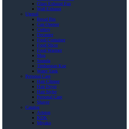
Glass Exhaust Fan
Wall Exhaust
Utensil
Bread Bin
Can Opener
Cutlery
Decanter
Food Container
Food Slicer
Food Warmer
Mug
Spatula
Timbangan Kue
Water Tank
Personal Care
Hair Clipper
Hair Dryer
Hair Styler
Personal Care
Shaver
Catalog
Ariston
KDK
Miyako