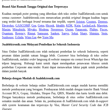
Brand Alat Rumah Tangga Original dan Terpercaya
Kualitas menjadi
point
penting yang diberikan oleh toko
online
JualElektronik.com untuk
semua
customer.
Jualelektronik.com menawarkan produk
original
dengan kualitas bagus
yang terdiri dari berbagai
brand
ternama dan terpilih, seperti
Ariston
,
Cosmos
,
Denpoo
,
Electrolux
,
GASCOMP
,
Gea
,
Getra
,
Hicook
,
Idealife
,
KDK
,
Kirin
,
LocknLock
,
Maspion
,
Maxim
,
Mitsubishi
,
Miyako
,
Modena
,
Nespresso
,
Oxone
,
Panasonic
,
Philips
,
Pisces
,
Quantum
,
Regency
,
Rinnai
,
Samsung
,
Sanken
,
Sanyo
,
Sekai
,
Sharp
,
Shimizu
,
Stein
,
Sunhouse
,
Uchida
,
Winn Gas
dan
Yong Ma
.
Jualelektronik.com Melayani Pembelian ke Seluruh Indonesia
Situs Online
JualElektronik.com telah melayani pembelian ke seluruh Indonesia, seperti
pesanan dalam jumlah satuan hingga lebih.
Customer
bisa berbelanja di toko
online
JualElektronik, melalui
order
langsung di
website
maupun
via contact
lewat
WhatsApp
dan
telpon langsung
.
Hubungi kami untuk dapat mendapatkan penawaran khusus untuk
pembelian Corporate atau tender. Kami dapat menawarkan faktur pajak untuk pembelian
dalam jumlah banyak
Belanja dengan Mudah di Jualelektronik.com
Berbelanja di
website belanja online
JualElektronik.com sangat mudah karena memiliki
metode pembayaran yang beragam. Pembayaran lebih mudah dengan transfer Bank Virtual
Account BCA, Gopay, Akulaku, Shopee Pay, QRIS, Mandiri dan kartu kredit atau debit.
Dengan banyaknya metode pembayaran, berbelanja di situs
online
JualElektronik.com
semakin mudah dan aman. Selain itu, pembayaran di JualElektronik.com telah di-
support
oleh
system
keamanan dan
terpercaya
by Visa
,
Master Card Security Code
dan
JCB
J/secure
.