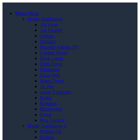
Mega Menu
Home Appliances
Air Fryer
Air Purifier
Antena
Blender
Booster Antena TV
Cooker Hood
Desk Lamp
Dish Dryer
Dispenser
Door Bell
Hand Dryer
Jar Pot
Juicer Extractor
Kettle
Kompor
Microwave
Oven
Pest Control
Home Appliances 2
Pompa Air
Kulkas