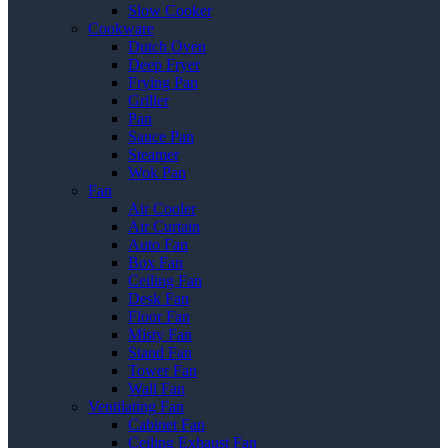
Slow Cooker
Cookware
Dutch Oven
Deep Fryer
Frying Pan
Griller
Pan
Sauce Pan
Steamer
Wok Pan
Fan
Air Cooler
Air Curtain
Auto Fan
Box Fan
Ceiling Fan
Desk Fan
Floor Fan
Misty Fan
Stand Fan
Tower Fan
Wall Fan
Ventilating Fan
Cabinet Fan
Ceiling Exhaust Fan