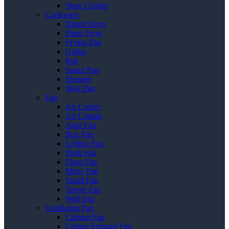
Slow Cooker
Cookware
Dutch Oven
Deep Fryer
Frying Pan
Griller
Pan
Sauce Pan
Steamer
Wok Pan
Fan
Air Cooler
Air Curtain
Auto Fan
Box Fan
Ceiling Fan
Desk Fan
Floor Fan
Misty Fan
Stand Fan
Tower Fan
Wall Fan
Ventilating Fan
Cabinet Fan
Ceiling Exhaust Fan