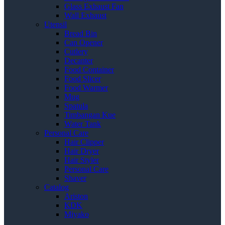
Glass Exhaust Fan
Wall Exhaust
Utensil
Bread Bin
Can Opener
Cutlery
Decanter
Food Container
Food Slicer
Food Warmer
Mug
Spatula
Timbangan Kue
Water Tank
Personal Care
Hair Clipper
Hair Dryer
Hair Styler
Personal Care
Shaver
Catalog
Ariston
KDK
Miyako