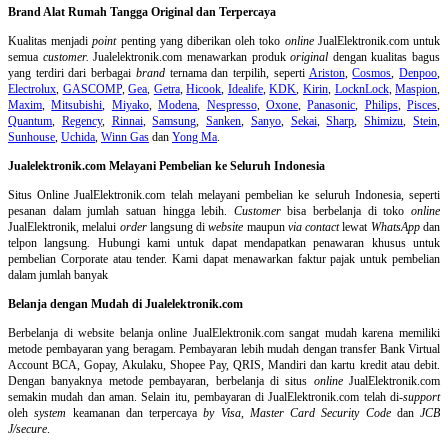
Brand Alat Rumah Tangga Original dan Terpercaya
Kualitas menjadi
point
penting yang diberikan oleh toko
online
JualElektronik.com untuk
semua
customer.
Jualelektronik.com menawarkan produk
original
dengan kualitas bagus
yang terdiri dari berbagai
brand
ternama dan terpilih, seperti
Ariston
,
Cosmos
,
Denpoo
,
Electrolux
,
GASCOMP
,
Gea
,
Getra
,
Hicook
,
Idealife
,
KDK
,
Kirin
,
LocknLock
,
Maspion
,
Maxim
,
Mitsubishi
,
Miyako
,
Modena
,
Nespresso
,
Oxone
,
Panasonic
,
Philips
,
Pisces
,
Quantum
,
Regency
,
Rinnai
,
Samsung
,
Sanken
,
Sanyo
,
Sekai
,
Sharp
,
Shimizu
,
Stein
,
Sunhouse
,
Uchida
,
Winn Gas
dan
Yong Ma
.
Jualelektronik.com Melayani Pembelian ke Seluruh Indonesia
Situs Online
JualElektronik.com telah melayani pembelian ke seluruh Indonesia, seperti
pesanan dalam jumlah satuan hingga lebih.
Customer
bisa berbelanja di toko
online
JualElektronik, melalui
order
langsung di
website
maupun
via contact
lewat
WhatsApp
dan
telpon langsung
.
Hubungi kami untuk dapat mendapatkan penawaran khusus untuk
pembelian Corporate atau tender. Kami dapat menawarkan faktur pajak untuk pembelian
dalam jumlah banyak
Belanja dengan Mudah di Jualelektronik.com
Berbelanja di
website belanja online
JualElektronik.com sangat mudah karena memiliki
metode pembayaran yang beragam. Pembayaran lebih mudah dengan transfer Bank Virtual
Account BCA, Gopay, Akulaku, Shopee Pay, QRIS, Mandiri dan kartu kredit atau debit.
Dengan banyaknya metode pembayaran, berbelanja di situs
online
JualElektronik.com
semakin mudah dan aman. Selain itu, pembayaran di JualElektronik.com telah di-
support
oleh
system
keamanan dan
terpercaya
by Visa
,
Master Card Security Code
dan
JCB
J/secure
.