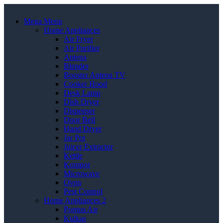
Mega Menu
Home Appliances
Air Fryer
Air Purifier
Antena
Blender
Booster Antena TV
Cooker Hood
Desk Lamp
Dish Dryer
Dispenser
Door Bell
Hand Dryer
Jar Pot
Juicer Extractor
Kettle
Kompor
Microwave
Oven
Pest Control
Home Appliances 2
Pompa Air
Kulkas