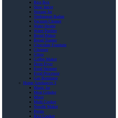
Rice Box
Slow Juicer
Storage Jar
Timbangan Badan
Vacuum Cleaner
Water Heater
Water Purifier
Bread Maker
Bread Toaster
Chocolate Fountain
Chopper
Citrus
Coffee Maker
Deep Fryer
Food Steamer
Food Processor
Gas Regulator
Home Appliances 3
Magic Jar
Meat Grinder
Mixer
Multi Cooker
Noodle Maker
Presto
Rice Cooker