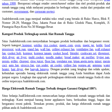
tahun 1999
. Beroperasi sebagai retailer
omnichannel
online dan ritel produk-produk alat
rumah tangga yang telah melayani penjualan ke berbagai sektor, mulai dari penjualan end
customer,
government
, dan
corporate project
.
Jualelektronik.com juga menjual melalui toko retail yang berada di Ruko Harco, Blok P,
Nomor 28-29, Mangga Dua, Jakarta Pusat dan di Ruko Glodok Plaza, Komplek, Jl.
Pinangsia Raya Kota No.50 Mangga Besar.
Kategori Produk Terlengkap untuk Alat Rumah Tangga
Situs Jualelektronik.com menyediakan beragam produk berkualitas dan bergaransi resmi.
Seperti kategori
kompor
,
setrika
,
rice cooker
,
magic com
,
oven
,
magic jar
,
kettle
,
food
processor
,
wok pan
,
stand fan
,
wall fan
,
ceiling exhaust fan
,
ventilating fan
,
wall exhaust
fan
,
cooker hob
,
kompor
,
kompor tanam
,
cooker hood
,
blender
,
cookware set
,
dispenser
,
dish dryer
,
air fryer
,
multi cooker
,
noodle maker
,
bread maker
,
air purifier
,
frying pan
,
presto
,
griller
,
chopper
,
slow juicer
,
floor fan
,
regulator gas
,
kipas angin meja
,
mixer
,
mesin
cuci
,
auto fan
,
sirocco fan
,
cup sealer
,
air cooler
,
ceiling fan
,
pompa air
,
antenna
,
water
heater
,
hair dryer
, dan
banyak lainnya
. Dengan produk yang lengkap dan selalu
update
,
kebutuhan spesialis barang elektronik rumah tangga yang Anda butuhkan dapat Anda
jumpai segera. Lengkapi dan
upgrade
perlengkapan elektronik rumah tangga Anda di situs
online
terpercaya Jualelektronik.com.
Harga Elektronik Rumah Tangga Terbaik dengan Garansi Original 100%
Situs belanja
JualElektronik.com menawarkan harga elektronik rumah tangga terbaik dan
terlengkap. Kami menjual barang home appliances baru, berkualitas tinggi, bagus dan
bergaransi resmi pabrik. Temukan promo, produk, dan harga elektronik rumah tangga
pilihan anda di Jualelektronik.com.