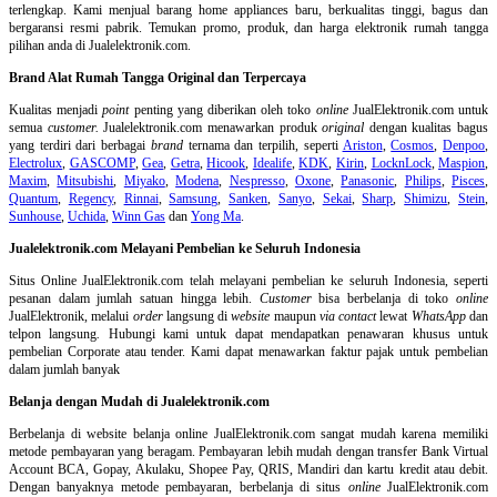
terlengkap. Kami menjual barang home appliances baru, berkualitas tinggi, bagus dan
bergaransi resmi pabrik. Temukan promo, produk, dan harga elektronik rumah tangga
pilihan anda di Jualelektronik.com.
Brand Alat Rumah Tangga Original dan Terpercaya
Kualitas menjadi
point
penting yang diberikan oleh toko
online
JualElektronik.com untuk
semua
customer.
Jualelektronik.com menawarkan produk
original
dengan kualitas bagus
yang terdiri dari berbagai
brand
ternama dan terpilih, seperti
Ariston
,
Cosmos
,
Denpoo
,
Electrolux
,
GASCOMP
,
Gea
,
Getra
,
Hicook
,
Idealife
,
KDK
,
Kirin
,
LocknLock
,
Maspion
,
Maxim
,
Mitsubishi
,
Miyako
,
Modena
,
Nespresso
,
Oxone
,
Panasonic
,
Philips
,
Pisces
,
Quantum
,
Regency
,
Rinnai
,
Samsung
,
Sanken
,
Sanyo
,
Sekai
,
Sharp
,
Shimizu
,
Stein
,
Sunhouse
,
Uchida
,
Winn Gas
dan
Yong Ma
.
Jualelektronik.com Melayani Pembelian ke Seluruh Indonesia
Situs Online
JualElektronik.com telah melayani pembelian ke seluruh Indonesia, seperti
pesanan dalam jumlah satuan hingga lebih.
Customer
bisa berbelanja di toko
online
JualElektronik, melalui
order
langsung di
website
maupun
via contact
lewat
WhatsApp
dan
telpon langsung
.
Hubungi kami untuk dapat mendapatkan penawaran khusus untuk
pembelian Corporate atau tender. Kami dapat menawarkan faktur pajak untuk pembelian
dalam jumlah banyak
Belanja dengan Mudah di Jualelektronik.com
Berbelanja di
website belanja online
JualElektronik.com sangat mudah karena memiliki
metode pembayaran yang beragam. Pembayaran lebih mudah dengan transfer Bank Virtual
Account BCA, Gopay, Akulaku, Shopee Pay, QRIS, Mandiri dan kartu kredit atau debit.
Dengan banyaknya metode pembayaran, berbelanja di situs
online
JualElektronik.com