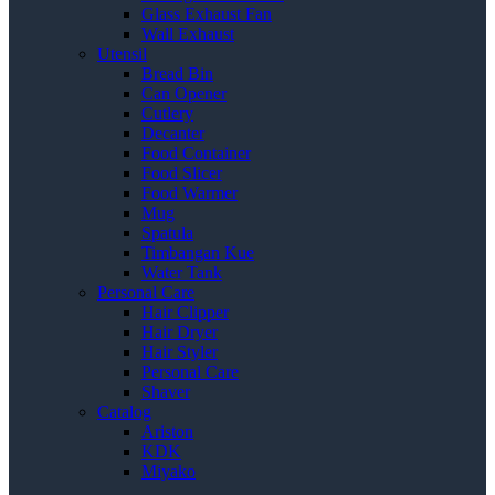
Glass Exhaust Fan
Wall Exhaust
Utensil
Bread Bin
Can Opener
Cutlery
Decanter
Food Container
Food Slicer
Food Warmer
Mug
Spatula
Timbangan Kue
Water Tank
Personal Care
Hair Clipper
Hair Dryer
Hair Styler
Personal Care
Shaver
Catalog
Ariston
KDK
Miyako