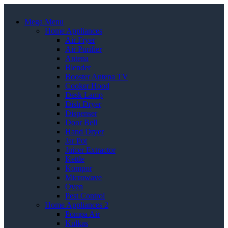
Mega Menu
Home Appliances
Air Fryer
Air Purifier
Antena
Blender
Booster Antena TV
Cooker Hood
Desk Lamp
Dish Dryer
Dispenser
Door Bell
Hand Dryer
Jar Pot
Juicer Extractor
Kettle
Kompor
Microwave
Oven
Pest Control
Home Appliances 2
Pompa Air
Kulkas