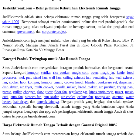
Jualelektronik.com – Belanja Online Kebutuhan Elektronik Rumah Tangga
JualElektronik adalah
situs belanja elektronik rumah tangga
yang telah beroperasi
sejak
tahun 1999
. Beroperasi sebagai retailer
omnichannel
online dan ritel produk-produk alat
rumah tangga yang telah melayani penjualan ke berbagai sektor, mulai dari penjualan end
customer,
government
, dan
corporate project
.
Jualelektronik.com juga menjual melalui toko retail yang berada di Ruko Harco, Blok P,
Nomor 28-29, Mangga Dua, Jakarta Pusat dan di Ruko Glodok Plaza, Komplek, Jl.
Pinangsia Raya Kota No.50 Mangga Besar.
Kategori Produk Terlengkap untuk Alat Rumah Tangga
Situs Jualelektronik.com menyediakan beragam produk berkualitas dan bergaransi resmi.
Seperti kategori
kompor
,
setrika
,
rice cooker
,
magic com
,
oven
,
magic jar
,
kettle
,
food
processor
,
wok pan
,
stand fan
,
wall fan
,
ceiling exhaust fan
,
ventilating fan
,
wall exhaust
fan
,
cooker hob
,
kompor
,
kompor tanam
,
cooker hood
,
blender
,
cookware set
,
dispenser
,
dish dryer
,
air fryer
,
multi cooker
,
noodle maker
,
bread maker
,
air purifier
,
frying pan
,
presto
,
griller
,
chopper
,
slow juicer
,
floor fan
,
regulator gas
,
kipas angin meja
,
mixer
,
mesin
cuci
,
auto fan
,
sirocco fan
,
cup sealer
,
air cooler
,
ceiling fan
,
pompa air
,
antenna
,
water
heater
,
hair dryer
, dan
banyak lainnya
. Dengan produk yang lengkap dan selalu
update
,
kebutuhan spesialis barang elektronik rumah tangga yang Anda butuhkan dapat Anda
jumpai segera. Lengkapi dan
upgrade
perlengkapan elektronik rumah tangga Anda di situs
online
terpercaya Jualelektronik.com.
Harga Elektronik Rumah Tangga Terbaik dengan Garansi Original 100%
Situs belanja
JualElektronik.com menawarkan harga elektronik rumah tangga terbaik dan