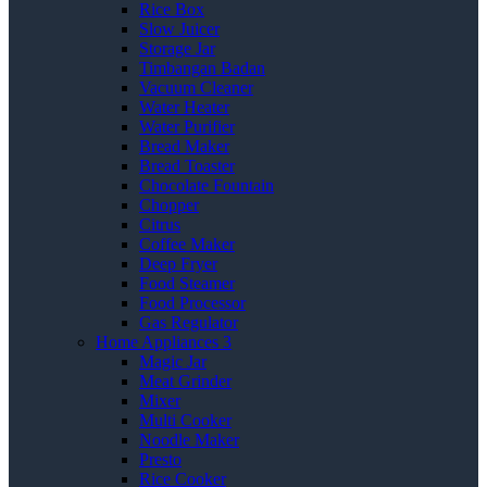
Rice Box
Slow Juicer
Storage Jar
Timbangan Badan
Vacuum Cleaner
Water Heater
Water Purifier
Bread Maker
Bread Toaster
Chocolate Fountain
Chopper
Citrus
Coffee Maker
Deep Fryer
Food Steamer
Food Processor
Gas Regulator
Home Appliances 3
Magic Jar
Meat Grinder
Mixer
Multi Cooker
Noodle Maker
Presto
Rice Cooker