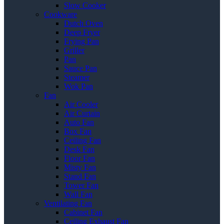
Slow Cooker
Cookware
Dutch Oven
Deep Fryer
Frying Pan
Griller
Pan
Sauce Pan
Steamer
Wok Pan
Fan
Air Cooler
Air Curtain
Auto Fan
Box Fan
Ceiling Fan
Desk Fan
Floor Fan
Misty Fan
Stand Fan
Tower Fan
Wall Fan
Ventilating Fan
Cabinet Fan
Ceiling Exhaust Fan