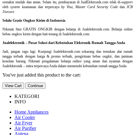
semakin mudah dan aman. Selain itu, pembayaran di JualElektronik.com telah di-
support
oleh
system
keamanan dan
terpercaya
by Visa
,
Master Card Security Code
dan
JCB
J/secure
.
Selalu Gratis Ongkos Kirim di Indonesia
Nikmati fitur GRATIS ONGKIR dengan belanja di Jualelektronik.com. Belanja online
bebas ongkos kirim dengan hati tenang di Jualelektronik.com.
Jualelektronik – Pusat Solusi dari Kebutuhan Elektronik Rumah Tangga Anda
Jadi, jangan ragu lagi. Kunjungi Jualelektronik.com sekarang dan temukan alat rumah
tangga terbaik dengan harga & promo terbaik, pengiriman bebas ongkir, dan jaminan
keaslian barang. Nikmati pengalaman belanja online yang aman dan nyaman dengan
Jualelektronik – mitra terpercaya Anda dalam memenuhi kebutuhan rumah tangga Anda.
You've just added this product to the cart:
View Cart
Continue
KATEGORI
INFO
Home Appliances
Air Cooler
Air Fryer
Air Purifier
Antena