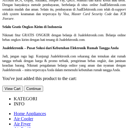
Account BCA, Gopay, Akulaku, Shopee Pay, QRIS, Mandiri dan kartu kredit atau debit.
Dengan banyaknya metode pembayaran, berbelanja di situs
online
JualElektronik.com
semakin mudah dan aman. Selain itu, pembayaran di JualElektronik.com telah di-
support
oleh
system
keamanan dan
terpercaya
by Visa
,
Master Card Security Code
dan
JCB
J/secure
.
Selalu Gratis Ongkos Kirim di Indonesia
Nikmati fitur GRATIS ONGKIR dengan belanja di Jualelektronik.com. Belanja online
bebas ongkos kirim dengan hati tenang di Jualelektronik.com.
Jualelektronik – Pusat Solusi dari Kebutuhan Elektronik Rumah Tangga Anda
Jadi, jangan ragu lagi. Kunjungi Jualelektronik.com sekarang dan temukan alat rumah
tangga terbaik dengan harga & promo terbaik, pengiriman bebas ongkir, dan jaminan
keaslian barang. Nikmati pengalaman belanja online yang aman dan nyaman dengan
Jualelektronik – mitra terpercaya Anda dalam memenuhi kebutuhan rumah tangga Anda.
You've just added this product to the cart:
View Cart
Continue
KATEGORI
INFO
Home Appliances
Air Cooler
Air Fryer