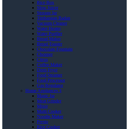
Rice Box
Slow Juicer
Storage Jar
Timbangan Badan
Vacuum Cleaner
Water Heater
Water Purifier
Bread Maker
Bread Toaster
Chocolate Fountain
Chopper
Citrus
Coffee Maker
Deep Fryer
Food Steamer
Food Processor
Gas Regulator
Home Appliances 3
Magic Jar
Meat Grinder
Mixer
Multi Cooker
Noodle Maker
Presto
Rice Cooker