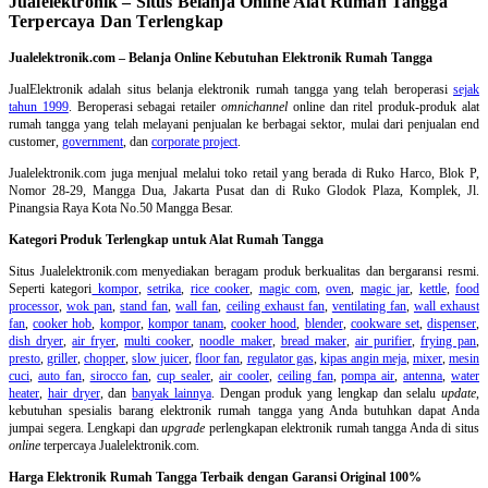
Jualelektronik – Situs Belanja Online Alat Rumah Tangga
Terpercaya Dan Terlengkap
Jualelektronik.com – Belanja Online Kebutuhan Elektronik Rumah Tangga
JualElektronik adalah
situs belanja elektronik rumah tangga
yang telah beroperasi
sejak
tahun 1999
. Beroperasi sebagai retailer
omnichannel
online dan ritel produk-produk alat
rumah tangga yang telah melayani penjualan ke berbagai sektor, mulai dari penjualan end
customer,
government
, dan
corporate project
.
Jualelektronik.com juga menjual melalui toko retail yang berada di Ruko Harco, Blok P,
Nomor 28-29, Mangga Dua, Jakarta Pusat dan di Ruko Glodok Plaza, Komplek, Jl.
Pinangsia Raya Kota No.50 Mangga Besar.
Kategori Produk Terlengkap untuk Alat Rumah Tangga
Situs Jualelektronik.com menyediakan beragam produk berkualitas dan bergaransi resmi.
Seperti kategori
kompor
,
setrika
,
rice cooker
,
magic com
,
oven
,
magic jar
,
kettle
,
food
processor
,
wok pan
,
stand fan
,
wall fan
,
ceiling exhaust fan
,
ventilating fan
,
wall exhaust
fan
,
cooker hob
,
kompor
,
kompor tanam
,
cooker hood
,
blender
,
cookware set
,
dispenser
,
dish dryer
,
air fryer
,
multi cooker
,
noodle maker
,
bread maker
,
air purifier
,
frying pan
,
presto
,
griller
,
chopper
,
slow juicer
,
floor fan
,
regulator gas
,
kipas angin meja
,
mixer
,
mesin
cuci
,
auto fan
,
sirocco fan
,
cup sealer
,
air cooler
,
ceiling fan
,
pompa air
,
antenna
,
water
heater
,
hair dryer
, dan
banyak lainnya
. Dengan produk yang lengkap dan selalu
update
,
kebutuhan spesialis barang elektronik rumah tangga yang Anda butuhkan dapat Anda
jumpai segera. Lengkapi dan
upgrade
perlengkapan elektronik rumah tangga Anda di situs
online
terpercaya Jualelektronik.com.
Harga Elektronik Rumah Tangga Terbaik dengan Garansi Original 100%