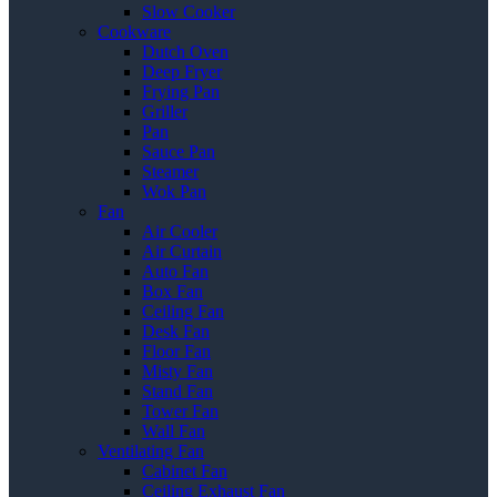
Slow Cooker
Cookware
Dutch Oven
Deep Fryer
Frying Pan
Griller
Pan
Sauce Pan
Steamer
Wok Pan
Fan
Air Cooler
Air Curtain
Auto Fan
Box Fan
Ceiling Fan
Desk Fan
Floor Fan
Misty Fan
Stand Fan
Tower Fan
Wall Fan
Ventilating Fan
Cabinet Fan
Ceiling Exhaust Fan