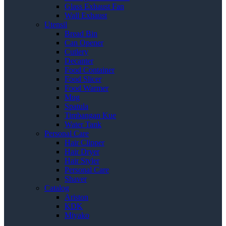
Glass Exhaust Fan
Wall Exhaust
Utensil
Bread Bin
Can Opener
Cutlery
Decanter
Food Container
Food Slicer
Food Warmer
Mug
Spatula
Timbangan Kue
Water Tank
Personal Care
Hair Clipper
Hair Dryer
Hair Styler
Personal Care
Shaver
Catalog
Ariston
KDK
Miyako