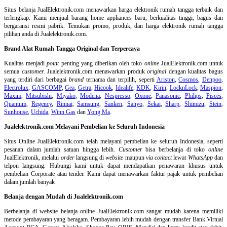
Situs belanja
JualElektronik.com menawarkan harga elektronik rumah tangga terbaik dan
terlengkap. Kami menjual barang home appliances baru, berkualitas tinggi, bagus dan
bergaransi resmi pabrik. Temukan promo, produk, dan harga elektronik rumah tangga
pilihan anda di Jualelektronik.com.
Brand Alat Rumah Tangga Original dan Terpercaya
Kualitas menjadi
point
penting yang diberikan oleh toko
online
JualElektronik.com untuk
semua
customer.
Jualelektronik.com menawarkan produk
original
dengan kualitas bagus
yang terdiri dari berbagai
brand
ternama dan terpilih, seperti
Ariston
,
Cosmos
,
Denpoo
,
Electrolux
,
GASCOMP
,
Gea
,
Getra
,
Hicook
,
Idealife
,
KDK
,
Kirin
,
LocknLock
,
Maspion
,
Maxim
,
Mitsubishi
,
Miyako
,
Modena
,
Nespresso
,
Oxone
,
Panasonic
,
Philips
,
Pisces
,
Quantum
,
Regency
,
Rinnai
,
Samsung
,
Sanken
,
Sanyo
,
Sekai
,
Sharp
,
Shimizu
,
Stein
,
Sunhouse
,
Uchida
,
Winn Gas
dan
Yong Ma
.
Jualelektronik.com Melayani Pembelian ke Seluruh Indonesia
Situs Online
JualElektronik.com telah melayani pembelian ke seluruh Indonesia, seperti
pesanan dalam jumlah satuan hingga lebih.
Customer
bisa berbelanja di toko
online
JualElektronik, melalui
order
langsung di
website
maupun
via contact
lewat
WhatsApp
dan
telpon langsung
.
Hubungi kami untuk dapat mendapatkan penawaran khusus untuk
pembelian Corporate atau tender. Kami dapat menawarkan faktur pajak untuk pembelian
dalam jumlah banyak
Belanja dengan Mudah di Jualelektronik.com
Berbelanja di
website belanja online
JualElektronik.com sangat mudah karena memiliki
metode pembayaran yang beragam. Pembayaran lebih mudah dengan transfer Bank Virtual