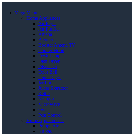
Mega Menu
Home Appliances
Air Fryer
Air Purifier
Antena
Blender
Booster Antena TV
Cooker Hood
Desk Lamp
Dish Dryer
Dispenser
Door Bell
Hand Dryer
Jar Pot
Juicer Extractor
Kettle
Kompor
Microwave
Oven
Pest Control
Home Appliances 2
Pompa Air
Kulkas