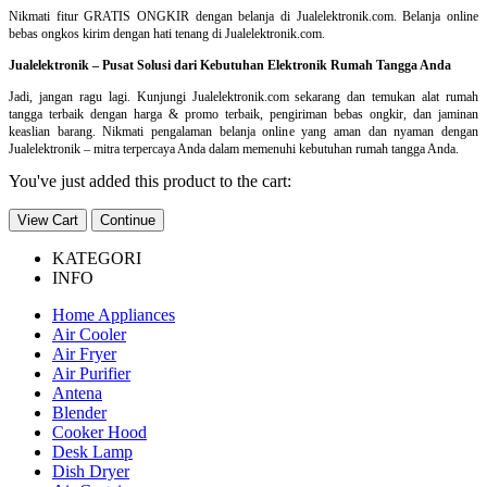
Nikmati fitur GRATIS ONGKIR dengan belanja di Jualelektronik.com. Belanja online
bebas ongkos kirim dengan hati tenang di Jualelektronik.com.
Jualelektronik – Pusat Solusi dari Kebutuhan Elektronik Rumah Tangga Anda
Jadi, jangan ragu lagi. Kunjungi Jualelektronik.com sekarang dan temukan alat rumah
tangga terbaik dengan harga & promo terbaik, pengiriman bebas ongkir, dan jaminan
keaslian barang. Nikmati pengalaman belanja online yang aman dan nyaman dengan
Jualelektronik – mitra terpercaya Anda dalam memenuhi kebutuhan rumah tangga Anda.
You've just added this product to the cart:
View Cart
Continue
KATEGORI
INFO
Home Appliances
Air Cooler
Air Fryer
Air Purifier
Antena
Blender
Cooker Hood
Desk Lamp
Dish Dryer