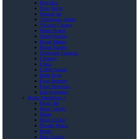
Rice Box
Slow Juicer
Storage Jar
Timbangan Badan
Vacuum Cleaner
Water Heater
Water Purifier
Bread Maker
Bread Toaster
Chocolate Fountain
Chopper
Citrus
Coffee Maker
Deep Fryer
Food Steamer
Food Processor
Gas Regulator
Home Appliances 3
Magic Jar
Meat Grinder
Mixer
Multi Cooker
Noodle Maker
Presto
Rice Cooker