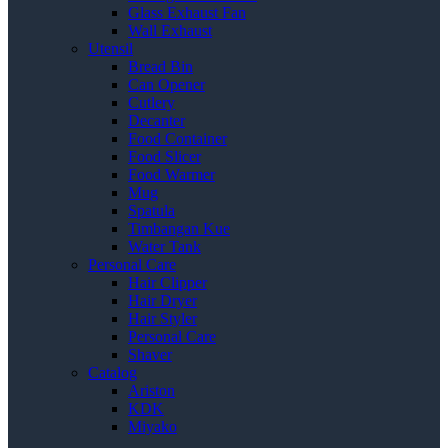
Glass Exhaust Fan
Wall Exhaust
Utensil
Bread Bin
Can Opener
Cutlery
Decanter
Food Container
Food Slicer
Food Warmer
Mug
Spatula
Timbangan Kue
Water Tank
Personal Care
Hair Clipper
Hair Dryer
Hair Styler
Personal Care
Shaver
Catalog
Ariston
KDK
Miyako