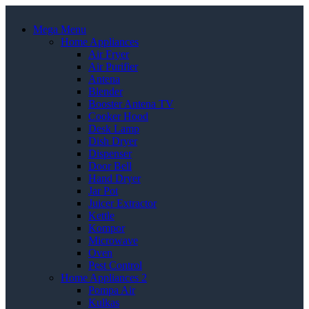
Mega Menu
Home Appliances
Air Fryer
Air Purifier
Antena
Blender
Booster Antena TV
Cooker Hood
Desk Lamp
Dish Dryer
Dispenser
Door Bell
Hand Dryer
Jar Pot
Juicer Extractor
Kettle
Kompor
Microwave
Oven
Pest Control
Home Appliances 2
Pompa Air
Kulkas