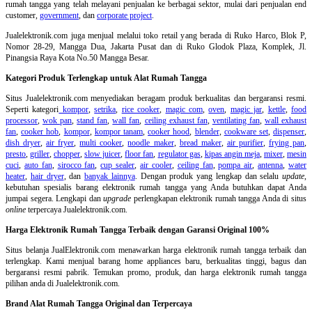
rumah tangga yang telah melayani penjualan ke berbagai sektor, mulai dari penjualan end
customer,
government
, dan
corporate project
.
Jualelektronik.com juga menjual melalui toko retail yang berada di Ruko Harco, Blok P,
Nomor 28-29, Mangga Dua, Jakarta Pusat dan di Ruko Glodok Plaza, Komplek, Jl.
Pinangsia Raya Kota No.50 Mangga Besar.
Kategori Produk Terlengkap untuk Alat Rumah Tangga
Situs Jualelektronik.com menyediakan beragam produk berkualitas dan bergaransi resmi.
Seperti kategori
kompor
,
setrika
,
rice cooker
,
magic com
,
oven
,
magic jar
,
kettle
,
food
processor
,
wok pan
,
stand fan
,
wall fan
,
ceiling exhaust fan
,
ventilating fan
,
wall exhaust
fan
,
cooker hob
,
kompor
,
kompor tanam
,
cooker hood
,
blender
,
cookware set
,
dispenser
,
dish dryer
,
air fryer
,
multi cooker
,
noodle maker
,
bread maker
,
air purifier
,
frying pan
,
presto
,
griller
,
chopper
,
slow juicer
,
floor fan
,
regulator gas
,
kipas angin meja
,
mixer
,
mesin
cuci
,
auto fan
,
sirocco fan
,
cup sealer
,
air cooler
,
ceiling fan
,
pompa air
,
antenna
,
water
heater
,
hair dryer
, dan
banyak lainnya
. Dengan produk yang lengkap dan selalu
update
,
kebutuhan spesialis barang elektronik rumah tangga yang Anda butuhkan dapat Anda
jumpai segera. Lengkapi dan
upgrade
perlengkapan elektronik rumah tangga Anda di situs
online
terpercaya Jualelektronik.com.
Harga Elektronik Rumah Tangga Terbaik dengan Garansi Original 100%
Situs belanja
JualElektronik.com menawarkan harga elektronik rumah tangga terbaik dan
terlengkap. Kami menjual barang home appliances baru, berkualitas tinggi, bagus dan
bergaransi resmi pabrik. Temukan promo, produk, dan harga elektronik rumah tangga
pilihan anda di Jualelektronik.com.
Brand Alat Rumah Tangga Original dan Terpercaya