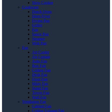
Slow Cooker
Cookware
Dutch Oven
Deep Fryer
Frying Pan
Griller
Pan
Sauce Pan
Steamer
Wok Pan
Fan
Air Cooler
Air Curtain
Auto Fan
Box Fan
Ceiling Fan
Desk Fan
Floor Fan
Misty Fan
Stand Fan
Tower Fan
Wall Fan
Ventilating Fan
Cabinet Fan
Ceiling Exhaust Fan