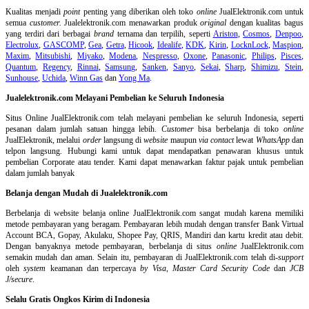
Kualitas menjadi
point
penting yang diberikan oleh toko
online
JualElektronik.com untuk
semua
customer.
Jualelektronik.com menawarkan produk
original
dengan kualitas bagus
yang terdiri dari berbagai
brand
ternama dan terpilih, seperti
Ariston
,
Cosmos
,
Denpoo
,
Electrolux
,
GASCOMP
,
Gea
,
Getra
,
Hicook
,
Idealife
,
KDK
,
Kirin
,
LocknLock
,
Maspion
,
Maxim
,
Mitsubishi
,
Miyako
,
Modena
,
Nespresso
,
Oxone
,
Panasonic
,
Philips
,
Pisces
,
Quantum
,
Regency
,
Rinnai
,
Samsung
,
Sanken
,
Sanyo
,
Sekai
,
Sharp
,
Shimizu
,
Stein
,
Sunhouse
,
Uchida
,
Winn Gas
dan
Yong Ma
.
Jualelektronik.com Melayani Pembelian ke Seluruh Indonesia
Situs Online
JualElektronik.com telah melayani pembelian ke seluruh Indonesia, seperti
pesanan dalam jumlah satuan hingga lebih.
Customer
bisa berbelanja di toko
online
JualElektronik, melalui
order
langsung di
website
maupun
via contact
lewat
WhatsApp
dan
telpon langsung
.
Hubungi kami untuk dapat mendapatkan penawaran khusus untuk
pembelian Corporate atau tender. Kami dapat menawarkan faktur pajak untuk pembelian
dalam jumlah banyak
Belanja dengan Mudah di Jualelektronik.com
Berbelanja di
website belanja online
JualElektronik.com sangat mudah karena memiliki
metode pembayaran yang beragam. Pembayaran lebih mudah dengan transfer Bank Virtual
Account BCA, Gopay, Akulaku, Shopee Pay, QRIS, Mandiri dan kartu kredit atau debit.
Dengan banyaknya metode pembayaran, berbelanja di situs
online
JualElektronik.com
semakin mudah dan aman. Selain itu, pembayaran di JualElektronik.com telah di-
support
oleh
system
keamanan dan
terpercaya
by Visa
,
Master Card Security Code
dan
JCB
J/secure
.
Selalu Gratis Ongkos Kirim di Indonesia