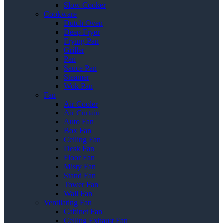
Slow Cooker
Cookware
Dutch Oven
Deep Fryer
Frying Pan
Griller
Pan
Sauce Pan
Steamer
Wok Pan
Fan
Air Cooler
Air Curtain
Auto Fan
Box Fan
Ceiling Fan
Desk Fan
Floor Fan
Misty Fan
Stand Fan
Tower Fan
Wall Fan
Ventilating Fan
Cabinet Fan
Ceiling Exhaust Fan