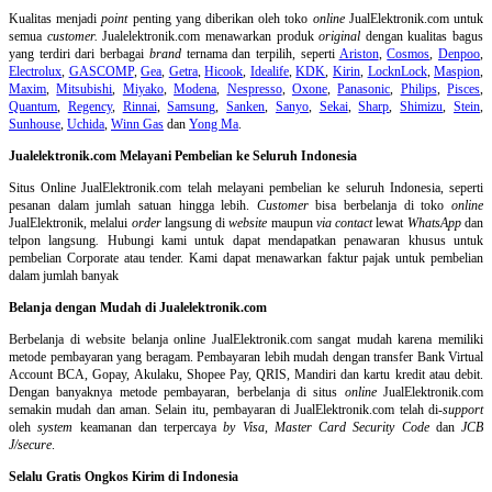
Kualitas menjadi
point
penting yang diberikan oleh toko
online
JualElektronik.com untuk
semua
customer.
Jualelektronik.com menawarkan produk
original
dengan kualitas bagus
yang terdiri dari berbagai
brand
ternama dan terpilih, seperti
Ariston
,
Cosmos
,
Denpoo
,
Electrolux
,
GASCOMP
,
Gea
,
Getra
,
Hicook
,
Idealife
,
KDK
,
Kirin
,
LocknLock
,
Maspion
,
Maxim
,
Mitsubishi
,
Miyako
,
Modena
,
Nespresso
,
Oxone
,
Panasonic
,
Philips
,
Pisces
,
Quantum
,
Regency
,
Rinnai
,
Samsung
,
Sanken
,
Sanyo
,
Sekai
,
Sharp
,
Shimizu
,
Stein
,
Sunhouse
,
Uchida
,
Winn Gas
dan
Yong Ma
.
Jualelektronik.com Melayani Pembelian ke Seluruh Indonesia
Situs Online
JualElektronik.com telah melayani pembelian ke seluruh Indonesia, seperti
pesanan dalam jumlah satuan hingga lebih.
Customer
bisa berbelanja di toko
online
JualElektronik, melalui
order
langsung di
website
maupun
via contact
lewat
WhatsApp
dan
telpon langsung
.
Hubungi kami untuk dapat mendapatkan penawaran khusus untuk
pembelian Corporate atau tender. Kami dapat menawarkan faktur pajak untuk pembelian
dalam jumlah banyak
Belanja dengan Mudah di Jualelektronik.com
Berbelanja di
website belanja online
JualElektronik.com sangat mudah karena memiliki
metode pembayaran yang beragam. Pembayaran lebih mudah dengan transfer Bank Virtual
Account BCA, Gopay, Akulaku, Shopee Pay, QRIS, Mandiri dan kartu kredit atau debit.
Dengan banyaknya metode pembayaran, berbelanja di situs
online
JualElektronik.com
semakin mudah dan aman. Selain itu, pembayaran di JualElektronik.com telah di-
support
oleh
system
keamanan dan
terpercaya
by Visa
,
Master Card Security Code
dan
JCB
J/secure
.
Selalu Gratis Ongkos Kirim di Indonesia