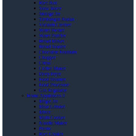
Rice Box
Slow Juicer
Storage Jar
Timbangan Badan
Vacuum Cleaner
Water Heater
Water Purifier
Bread Maker
Bread Toaster
Chocolate Fountain
Chopper
Citrus
Coffee Maker
Deep Fryer
Food Steamer
Food Processor
Gas Regulator
Home Appliances 3
Magic Jar
Meat Grinder
Mixer
Multi Cooker
Noodle Maker
Presto
Rice Cooker