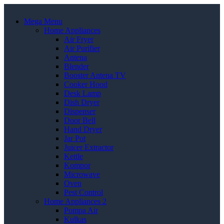
Mega Menu
Home Appliances
Air Fryer
Air Purifier
Antena
Blender
Booster Antena TV
Cooker Hood
Desk Lamp
Dish Dryer
Dispenser
Door Bell
Hand Dryer
Jar Pot
Juicer Extractor
Kettle
Kompor
Microwave
Oven
Pest Control
Home Appliances 2
Pompa Air
Kulkas