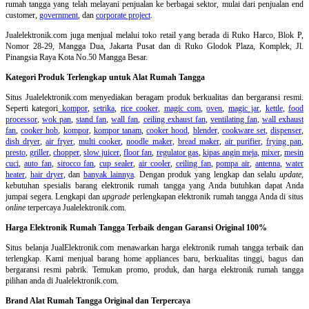
rumah tangga yang telah melayani penjualan ke berbagai sektor, mulai dari penjualan end
customer,
government
, dan
corporate project
.
Jualelektronik.com juga menjual melalui toko retail yang berada di Ruko Harco, Blok P,
Nomor 28-29, Mangga Dua, Jakarta Pusat dan di Ruko Glodok Plaza, Komplek, Jl.
Pinangsia Raya Kota No.50 Mangga Besar.
Kategori Produk Terlengkap untuk Alat Rumah Tangga
Situs Jualelektronik.com menyediakan beragam produk berkualitas dan bergaransi resmi.
Seperti kategori
kompor
,
setrika
,
rice cooker
,
magic com
,
oven
,
magic jar
,
kettle
,
food
processor
,
wok pan
,
stand fan
,
wall fan
,
ceiling exhaust fan
,
ventilating fan
,
wall exhaust
fan
,
cooker hob
,
kompor
,
kompor tanam
,
cooker hood
,
blender
,
cookware set
,
dispenser
,
dish dryer
,
air fryer
,
multi cooker
,
noodle maker
,
bread maker
,
air purifier
,
frying pan
,
presto
,
griller
,
chopper
,
slow juicer
,
floor fan
,
regulator gas
,
kipas angin meja
,
mixer
,
mesin
cuci
,
auto fan
,
sirocco fan
,
cup sealer
,
air cooler
,
ceiling fan
,
pompa air
,
antenna
,
water
heater
,
hair dryer
, dan
banyak lainnya
. Dengan produk yang lengkap dan selalu
update
,
kebutuhan spesialis barang elektronik rumah tangga yang Anda butuhkan dapat Anda
jumpai segera. Lengkapi dan
upgrade
perlengkapan elektronik rumah tangga Anda di situs
online
terpercaya Jualelektronik.com.
Harga Elektronik Rumah Tangga Terbaik dengan Garansi Original 100%
Situs belanja
JualElektronik.com menawarkan harga elektronik rumah tangga terbaik dan
terlengkap. Kami menjual barang home appliances baru, berkualitas tinggi, bagus dan
bergaransi resmi pabrik. Temukan promo, produk, dan harga elektronik rumah tangga
pilihan anda di Jualelektronik.com.
Brand Alat Rumah Tangga Original dan Terpercaya