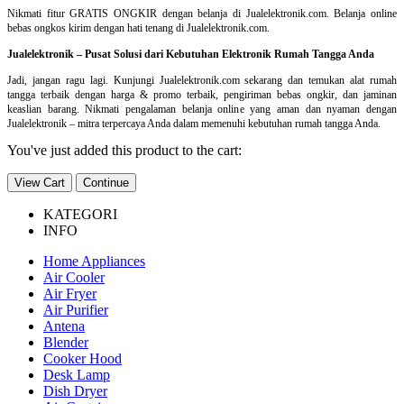
Nikmati fitur GRATIS ONGKIR dengan belanja di Jualelektronik.com. Belanja online
bebas ongkos kirim dengan hati tenang di Jualelektronik.com.
Jualelektronik – Pusat Solusi dari Kebutuhan Elektronik Rumah Tangga Anda
Jadi, jangan ragu lagi. Kunjungi Jualelektronik.com sekarang dan temukan alat rumah
tangga terbaik dengan harga & promo terbaik, pengiriman bebas ongkir, dan jaminan
keaslian barang. Nikmati pengalaman belanja online yang aman dan nyaman dengan
Jualelektronik – mitra terpercaya Anda dalam memenuhi kebutuhan rumah tangga Anda.
You've just added this product to the cart:
View Cart
Continue
KATEGORI
INFO
Home Appliances
Air Cooler
Air Fryer
Air Purifier
Antena
Blender
Cooker Hood
Desk Lamp
Dish Dryer