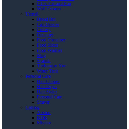
Glass Exhaust Fan
Wall Exhaust
Utensil
Bread Bin
Can Opener
Cutlery
Decanter
Food Container
Food Slicer
Food Warmer
Mug
Spatula
Timbangan Kue
Water Tank
Personal Care
Hair Clipper
Hair Dryer
Hair Styler
Personal Care
Shaver
Catalog
Ariston
KDK
Miyako