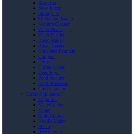
Rice Box
Slow Juicer
Storage Jar
Timbangan Badan
Vacuum Cleaner
Water Heater
Water Purifier
Bread Maker
Bread Toaster
Chocolate Fountain
Chopper
Citrus
Coffee Maker
Deep Fryer
Food Steamer
Food Processor
Gas Regulator
Home Appliances 3
Magic Jar
Meat Grinder
Mixer
Multi Cooker
Noodle Maker
Presto
Rice Cooker