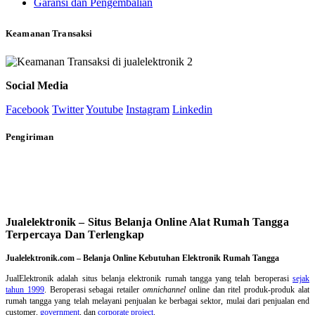
Garansi dan Pengembalian
Keamanan Transaksi
Social Media
Facebook
Twitter
Youtube
Instagram
Linkedin
Pengiriman
Jualelektronik – Situs Belanja Online Alat Rumah Tangga
Terpercaya Dan Terlengkap
Jualelektronik.com – Belanja Online Kebutuhan Elektronik Rumah Tangga
JualElektronik adalah
situs belanja elektronik rumah tangga
yang telah beroperasi
sejak
tahun 1999
. Beroperasi sebagai retailer
omnichannel
online dan ritel produk-produk alat
rumah tangga yang telah melayani penjualan ke berbagai sektor, mulai dari penjualan end
customer,
government
, dan
corporate project
.