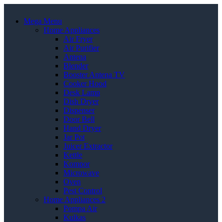
Mega Menu
Home Appliances
Air Fryer
Air Purifier
Antena
Blender
Booster Antena TV
Cooker Hood
Desk Lamp
Dish Dryer
Dispenser
Door Bell
Hand Dryer
Jar Pot
Juicer Extractor
Kettle
Kompor
Microwave
Oven
Pest Control
Home Appliances 2
Pompa Air
Kulkas