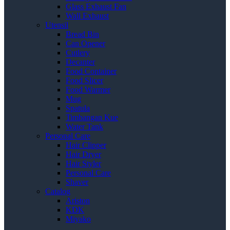
Glass Exhaust Fan
Wall Exhaust
Utensil
Bread Bin
Can Opener
Cutlery
Decanter
Food Container
Food Slicer
Food Warmer
Mug
Spatula
Timbangan Kue
Water Tank
Personal Care
Hair Clipper
Hair Dryer
Hair Styler
Personal Care
Shaver
Catalog
Ariston
KDK
Miyako