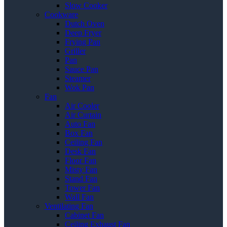
Slow Cooker
Cookware
Dutch Oven
Deep Fryer
Frying Pan
Griller
Pan
Sauce Pan
Steamer
Wok Pan
Fan
Air Cooler
Air Curtain
Auto Fan
Box Fan
Ceiling Fan
Desk Fan
Floor Fan
Misty Fan
Stand Fan
Tower Fan
Wall Fan
Ventilating Fan
Cabinet Fan
Ceiling Exhaust Fan