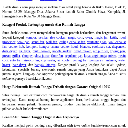
Jualelektronik.com juga menjual melalui toko retail yang berada di Ruko Harco, Blok P,
Nomor 28-29, Mangga Dua, Jakarta Pusat dan di Ruko Glodok Plaza, Komplek, Jl.
Pinangsia Raya Kota No.50 Mangga Besar.
Kategori Produk Terlengkap untuk Alat Rumah Tangga
Situs Jualelektronik.com menyediakan beragam produk berkualitas dan bergaransi resmi.
Seperti kategori
kompor
,
setrika
,
rice cooker
,
magic com
,
oven
,
magic jar
,
kettle
,
food
processor
,
wok pan
,
stand fan
,
wall fan
,
ceiling exhaust fan
,
ventilating fan
,
wall exhaust
fan
,
cooker hob
,
kompor
,
kompor tanam
,
cooker hood
,
blender
,
cookware set
,
dispenser
,
dish dryer
,
air fryer
,
multi cooker
,
noodle maker
,
bread maker
,
air purifier
,
frying pan
,
presto
,
griller
,
chopper
,
slow juicer
,
floor fan
,
regulator gas
,
kipas angin meja
,
mixer
,
mesin
cuci
,
auto fan
,
sirocco fan
,
cup sealer
,
air cooler
,
ceiling fan
,
pompa air
,
antenna
,
water
heater
,
hair dryer
, dan
banyak lainnya
. Dengan produk yang lengkap dan selalu
update
,
kebutuhan spesialis barang elektronik rumah tangga yang Anda butuhkan dapat Anda
jumpai segera. Lengkapi dan
upgrade
perlengkapan elektronik rumah tangga Anda di situs
online
terpercaya Jualelektronik.com.
Harga Elektronik Rumah Tangga Terbaik dengan Garansi Original 100%
Situs belanja
JualElektronik.com menawarkan harga elektronik rumah tangga terbaik dan
terlengkap. Kami menjual barang home appliances baru, berkualitas tinggi, bagus dan
bergaransi resmi pabrik. Temukan promo, produk, dan harga elektronik rumah tangga
pilihan anda di Jualelektronik.com.
Brand Alat Rumah Tangga Original dan Terpercaya
Kualitas menjadi
point
penting yang diberikan oleh toko
online
JualElektronik.com untuk