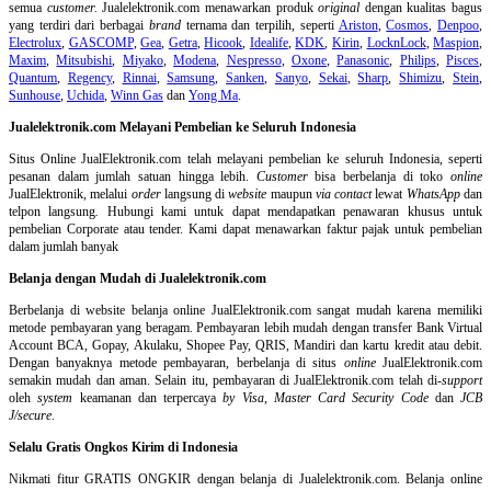
semua
customer.
Jualelektronik.com menawarkan produk
original
dengan kualitas bagus
yang terdiri dari berbagai
brand
ternama dan terpilih, seperti
Ariston
,
Cosmos
,
Denpoo
,
Electrolux
,
GASCOMP
,
Gea
,
Getra
,
Hicook
,
Idealife
,
KDK
,
Kirin
,
LocknLock
,
Maspion
,
Maxim
,
Mitsubishi
,
Miyako
,
Modena
,
Nespresso
,
Oxone
,
Panasonic
,
Philips
,
Pisces
,
Quantum
,
Regency
,
Rinnai
,
Samsung
,
Sanken
,
Sanyo
,
Sekai
,
Sharp
,
Shimizu
,
Stein
,
Sunhouse
,
Uchida
,
Winn Gas
dan
Yong Ma
.
Jualelektronik.com Melayani Pembelian ke Seluruh Indonesia
Situs Online
JualElektronik.com telah melayani pembelian ke seluruh Indonesia, seperti
pesanan dalam jumlah satuan hingga lebih.
Customer
bisa berbelanja di toko
online
JualElektronik, melalui
order
langsung di
website
maupun
via contact
lewat
WhatsApp
dan
telpon langsung
.
Hubungi kami untuk dapat mendapatkan penawaran khusus untuk
pembelian Corporate atau tender. Kami dapat menawarkan faktur pajak untuk pembelian
dalam jumlah banyak
Belanja dengan Mudah di Jualelektronik.com
Berbelanja di
website belanja online
JualElektronik.com sangat mudah karena memiliki
metode pembayaran yang beragam. Pembayaran lebih mudah dengan transfer Bank Virtual
Account BCA, Gopay, Akulaku, Shopee Pay, QRIS, Mandiri dan kartu kredit atau debit.
Dengan banyaknya metode pembayaran, berbelanja di situs
online
JualElektronik.com
semakin mudah dan aman. Selain itu, pembayaran di JualElektronik.com telah di-
support
oleh
system
keamanan dan
terpercaya
by Visa
,
Master Card Security Code
dan
JCB
J/secure
.
Selalu Gratis Ongkos Kirim di Indonesia
Nikmati fitur GRATIS ONGKIR dengan belanja di Jualelektronik.com. Belanja online