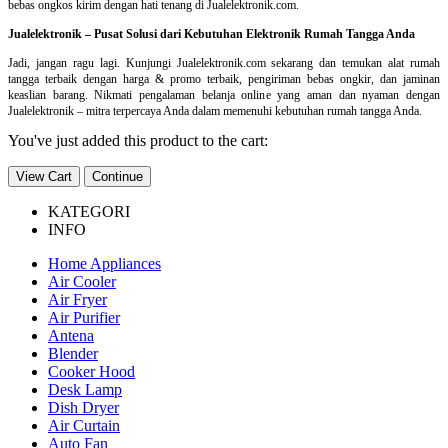
bebas ongkos kirim dengan hati tenang di Jualelektronik.com.
Jualelektronik – Pusat Solusi dari Kebutuhan Elektronik Rumah Tangga Anda
Jadi, jangan ragu lagi. Kunjungi Jualelektronik.com sekarang dan temukan alat rumah
tangga terbaik dengan harga & promo terbaik, pengiriman bebas ongkir, dan jaminan
keaslian barang. Nikmati pengalaman belanja online yang aman dan nyaman dengan
Jualelektronik – mitra terpercaya Anda dalam memenuhi kebutuhan rumah tangga Anda.
You've just added this product to the cart:
View Cart
Continue
KATEGORI
INFO
Home Appliances
Air Cooler
Air Fryer
Air Purifier
Antena
Blender
Cooker Hood
Desk Lamp
Dish Dryer
Air Curtain
Auto Fan