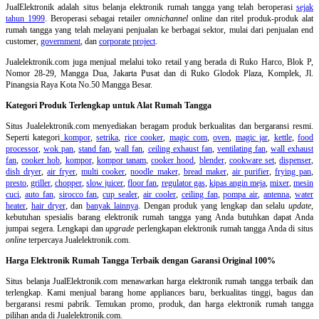
JualElektronik adalah
situs belanja elektronik rumah tangga
yang telah beroperasi
sejak
tahun 1999
. Beroperasi sebagai retailer
omnichannel
online dan ritel produk-produk alat
rumah tangga yang telah melayani penjualan ke berbagai sektor, mulai dari penjualan end
customer,
government
, dan
corporate project
.
Jualelektronik.com juga menjual melalui toko retail yang berada di Ruko Harco, Blok P,
Nomor 28-29, Mangga Dua, Jakarta Pusat dan di Ruko Glodok Plaza, Komplek, Jl.
Pinangsia Raya Kota No.50 Mangga Besar.
Kategori Produk Terlengkap untuk Alat Rumah Tangga
Situs Jualelektronik.com menyediakan beragam produk berkualitas dan bergaransi resmi.
Seperti kategori
kompor
,
setrika
,
rice cooker
,
magic com
,
oven
,
magic jar
,
kettle
,
food
processor
,
wok pan
,
stand fan
,
wall fan
,
ceiling exhaust fan
,
ventilating fan
,
wall exhaust
fan
,
cooker hob
,
kompor
,
kompor tanam
,
cooker hood
,
blender
,
cookware set
,
dispenser
,
dish dryer
,
air fryer
,
multi cooker
,
noodle maker
,
bread maker
,
air purifier
,
frying pan
,
presto
,
griller
,
chopper
,
slow juicer
,
floor fan
,
regulator gas
,
kipas angin meja
,
mixer
,
mesin
cuci
,
auto fan
,
sirocco fan
,
cup sealer
,
air cooler
,
ceiling fan
,
pompa air
,
antenna
,
water
heater
,
hair dryer
, dan
banyak lainnya
. Dengan produk yang lengkap dan selalu
update
,
kebutuhan spesialis barang elektronik rumah tangga yang Anda butuhkan dapat Anda
jumpai segera. Lengkapi dan
upgrade
perlengkapan elektronik rumah tangga Anda di situs
online
terpercaya Jualelektronik.com.
Harga Elektronik Rumah Tangga Terbaik dengan Garansi Original 100%
Situs belanja
JualElektronik.com menawarkan harga elektronik rumah tangga terbaik dan
terlengkap. Kami menjual barang home appliances baru, berkualitas tinggi, bagus dan
bergaransi resmi pabrik. Temukan promo, produk, dan harga elektronik rumah tangga
pilihan anda di Jualelektronik.com.