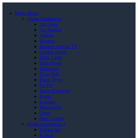
Mega Menu
Home Appliances
Air Fryer
Air Purifier
Antena
Blender
Booster Antena TV
Cooker Hood
Desk Lamp
Dish Dryer
Dispenser
Door Bell
Hand Dryer
Jar Pot
Juicer Extractor
Kettle
Kompor
Microwave
Oven
Pest Control
Home Appliances 2
Pompa Air
Kulkas