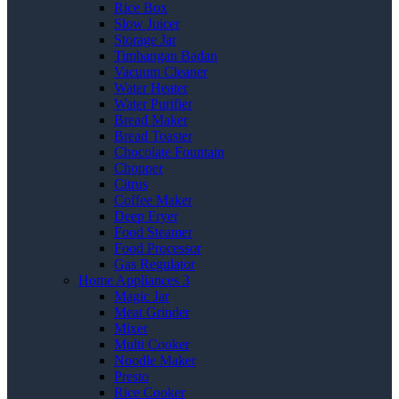
Rice Box
Slow Juicer
Storage Jar
Timbangan Badan
Vacuum Cleaner
Water Heater
Water Purifier
Bread Maker
Bread Toaster
Chocolate Fountain
Chopper
Citrus
Coffee Maker
Deep Fryer
Food Steamer
Food Processor
Gas Regulator
Home Appliances 3
Magic Jar
Meat Grinder
Mixer
Multi Cooker
Noodle Maker
Presto
Rice Cooker