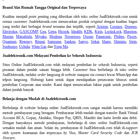
Brand Alat Rumah Tangga Original dan Terpercaya
Kualitas menjadi
point
penting yang diberikan oleh toko
online
JualElektronik.com untuk
semua
customer.
Jualelektronik.com menawarkan produk
original
dengan kualitas bagus
yang terdiri dari berbagai
brand
ternama dan terpilih, seperti
Ariston
,
Cosmos
,
Denpoo
,
Electrolux
,
GASCOMP
,
Gea
,
Getra
,
Hicook
,
Idealife
,
KDK
,
Kirin
,
LocknLock
,
Maspion
,
Maxim
,
Mitsubishi
,
Miyako
,
Modena
,
Nespresso
,
Oxone
,
Panasonic
,
Philips
,
Pisces
,
Quantum
,
Regency
,
Rinnai
,
Samsung
,
Sanken
,
Sanyo
,
Sekai
,
Sharp
,
Shimizu
,
Stein
,
Sunhouse
,
Uchida
,
Winn Gas
dan
Yong Ma
.
Jualelektronik.com Melayani Pembelian ke Seluruh Indonesia
Situs Online
JualElektronik.com telah melayani pembelian ke seluruh Indonesia, seperti
pesanan dalam jumlah satuan hingga lebih.
Customer
bisa berbelanja di toko
online
JualElektronik, melalui
order
langsung di
website
maupun
via contact
lewat
WhatsApp
dan
telpon langsung
.
Hubungi kami untuk dapat mendapatkan penawaran khusus untuk
pembelian Corporate atau tender. Kami dapat menawarkan faktur pajak untuk pembelian
dalam jumlah banyak
Belanja dengan Mudah di Jualelektronik.com
Berbelanja di
website belanja online
JualElektronik.com sangat mudah karena memiliki
metode pembayaran yang beragam. Pembayaran lebih mudah dengan transfer Bank Virtual
Account BCA, Gopay, Akulaku, Shopee Pay, QRIS, Mandiri dan kartu kredit atau debit.
Dengan banyaknya metode pembayaran, berbelanja di situs
online
JualElektronik.com
semakin mudah dan aman. Selain itu, pembayaran di JualElektronik.com telah di-
support
oleh
system
keamanan dan
terpercaya
by Visa
,
Master Card Security Code
dan
JCB
J/secure
.