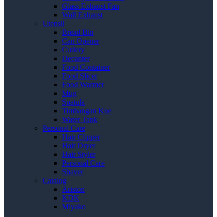
Glass Exhaust Fan
Wall Exhaust
Utensil
Bread Bin
Can Opener
Cutlery
Decanter
Food Container
Food Slicer
Food Warmer
Mug
Spatula
Timbangan Kue
Water Tank
Personal Care
Hair Clipper
Hair Dryer
Hair Styler
Personal Care
Shaver
Catalog
Ariston
KDK
Miyako