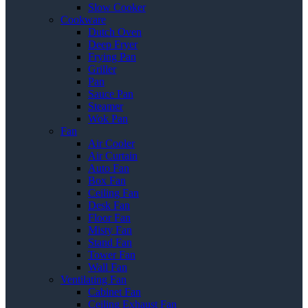
Slow Cooker
Cookware
Dutch Oven
Deep Fryer
Frying Pan
Griller
Pan
Sauce Pan
Steamer
Wok Pan
Fan
Air Cooler
Air Curtain
Auto Fan
Box Fan
Ceiling Fan
Desk Fan
Floor Fan
Misty Fan
Stand Fan
Tower Fan
Wall Fan
Ventilating Fan
Cabinet Fan
Ceiling Exhaust Fan