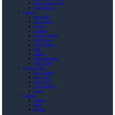
Glass Exhaust Fan
Wall Exhaust
Utensil
Bread Bin
Can Opener
Cutlery
Decanter
Food Container
Food Slicer
Food Warmer
Mug
Spatula
Timbangan Kue
Water Tank
Personal Care
Hair Clipper
Hair Dryer
Hair Styler
Personal Care
Shaver
Catalog
Ariston
KDK
Miyako