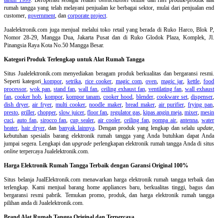
rumah tangga yang telah melayani penjualan ke berbagai sektor, mulai dari penjualan end
customer,
government
, dan
corporate project
.
Jualelektronik.com juga menjual melalui toko retail yang berada di Ruko Harco, Blok P,
Nomor 28-29, Mangga Dua, Jakarta Pusat dan di Ruko Glodok Plaza, Komplek, Jl.
Pinangsia Raya Kota No.50 Mangga Besar.
Kategori Produk Terlengkap untuk Alat Rumah Tangga
Situs Jualelektronik.com menyediakan beragam produk berkualitas dan bergaransi resmi.
Seperti kategori
kompor
,
setrika
,
rice cooker
,
magic com
,
oven
,
magic jar
,
kettle
,
food
processor
,
wok pan
,
stand fan
,
wall fan
,
ceiling exhaust fan
,
ventilating fan
,
wall exhaust
fan
,
cooker hob
,
kompor
,
kompor tanam
,
cooker hood
,
blender
,
cookware set
,
dispenser
,
dish dryer
,
air fryer
,
multi cooker
,
noodle maker
,
bread maker
,
air purifier
,
frying pan
,
presto
,
griller
,
chopper
,
slow juicer
,
floor fan
,
regulator gas
,
kipas angin meja
,
mixer
,
mesin
cuci
,
auto fan
,
sirocco fan
,
cup sealer
,
air cooler
,
ceiling fan
,
pompa air
,
antenna
,
water
heater
,
hair dryer
, dan
banyak lainnya
. Dengan produk yang lengkap dan selalu
update
,
kebutuhan spesialis barang elektronik rumah tangga yang Anda butuhkan dapat Anda
jumpai segera. Lengkapi dan
upgrade
perlengkapan elektronik rumah tangga Anda di situs
online
terpercaya Jualelektronik.com.
Harga Elektronik Rumah Tangga Terbaik dengan Garansi Original 100%
Situs belanja
JualElektronik.com menawarkan harga elektronik rumah tangga terbaik dan
terlengkap. Kami menjual barang home appliances baru, berkualitas tinggi, bagus dan
bergaransi resmi pabrik. Temukan promo, produk, dan harga elektronik rumah tangga
pilihan anda di Jualelektronik.com.
Brand Alat Rumah Tangga Original dan Terpercaya