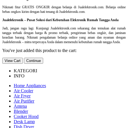
Nikmati fitur GRATIS ONGKIR dengan belanja di Jualelektronik.com. Belanja online
bebas ongkos kirim dengan hati tenang di Jualelektronik.com.
Jualelektronik – Pusat Solusi dari Kebutuhan Elektronik Rumah Tangga Anda
Jadi, jangan ragu lagi. Kunjungi Jualelektronik.com sekarang dan temukan alat rumah
tangga terbaik dengan harga & promo terbaik, pengiriman bebas ongkir, dan jaminan
keaslian barang. Nikmati pengalaman belanja online yang aman dan nyaman dengan
Jualelektronik – mitra terpercaya Anda dalam memenuhi kebutuhan rumah tangga Anda.
You've just added this product to the cart:
View Cart
Continue
KATEGORI
INFO
Home Appliances
Air Cooler
Air Fryer
Air Purifier
Antena
Blender
Cooker Hood
Desk Lamp
Dish Dryer