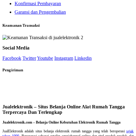
Konfirmasi Pembayaran
Garansi dan Pengembalian
Keamanan Transaksi
Social Media
Facebook
Twitter
Youtube
Instagram
Linkedin
Pengiriman
Jualelektronik – Situs Belanja Online Alat Rumah Tangga
Terpercaya Dan Terlengkap
Jualelektronik.com – Belanja Online Kebutuhan Elektronik Rumah Tangga
JualElektronik adalah
situs belanja elektronik rumah tangga
yang telah beroperasi
sejak
tahun 1999
. Beroperasi sebagai retailer
omnichannel
online dan ritel produk-produk alat