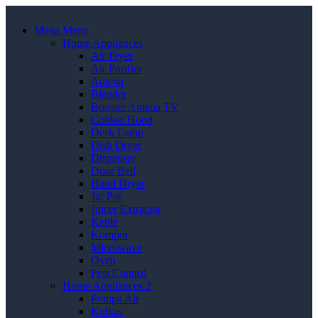
Mega Menu
Home Appliances
Air Fryer
Air Purifier
Antena
Blender
Booster Antena TV
Cooker Hood
Desk Lamp
Dish Dryer
Dispenser
Door Bell
Hand Dryer
Jar Pot
Juicer Extractor
Kettle
Kompor
Microwave
Oven
Pest Control
Home Appliances 2
Pompa Air
Kulkas