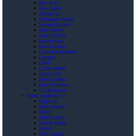
Rice Box
Slow Juicer
Storage Jar
Timbangan Badan
Vacuum Cleaner
Water Heater
Water Purifier
Bread Maker
Bread Toaster
Chocolate Fountain
Chopper
Citrus
Coffee Maker
Deep Fryer
Food Steamer
Food Processor
Gas Regulator
Home Appliances 3
Magic Jar
Meat Grinder
Mixer
Multi Cooker
Noodle Maker
Presto
Rice Cooker