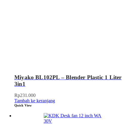
Miyako BL102PL – Blender Plastic 1 Liter
3in1
Rp
231.000
Tambah ke keranjang
Quick View