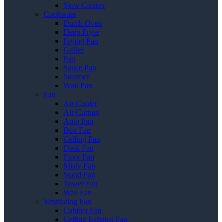
Slow Cooker
Cookware
Dutch Oven
Deep Fryer
Frying Pan
Griller
Pan
Sauce Pan
Steamer
Wok Pan
Fan
Air Cooler
Air Curtain
Auto Fan
Box Fan
Ceiling Fan
Desk Fan
Floor Fan
Misty Fan
Stand Fan
Tower Fan
Wall Fan
Ventilating Fan
Cabinet Fan
Ceiling Exhaust Fan