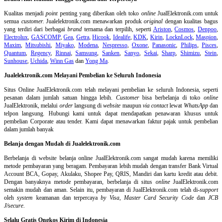
Kualitas menjadi
point
penting yang diberikan oleh toko
online
JualElektronik.com untuk
semua
customer.
Jualelektronik.com menawarkan produk
original
dengan kualitas bagus
yang terdiri dari berbagai
brand
ternama dan terpilih, seperti
Ariston
,
Cosmos
,
Denpoo
,
Electrolux
,
GASCOMP
,
Gea
,
Getra
,
Hicook
,
Idealife
,
KDK
,
Kirin
,
LocknLock
,
Maspion
,
Maxim
,
Mitsubishi
,
Miyako
,
Modena
,
Nespresso
,
Oxone
,
Panasonic
,
Philips
,
Pisces
,
Quantum
,
Regency
,
Rinnai
,
Samsung
,
Sanken
,
Sanyo
,
Sekai
,
Sharp
,
Shimizu
,
Stein
,
Sunhouse
,
Uchida
,
Winn Gas
dan
Yong Ma
.
Jualelektronik.com Melayani Pembelian ke Seluruh Indonesia
Situs Online
JualElektronik.com telah melayani pembelian ke seluruh Indonesia, seperti
pesanan dalam jumlah satuan hingga lebih.
Customer
bisa berbelanja di toko
online
JualElektronik, melalui
order
langsung di
website
maupun
via contact
lewat
WhatsApp
dan
telpon langsung
.
Hubungi kami untuk dapat mendapatkan penawaran khusus untuk
pembelian Corporate atau tender. Kami dapat menawarkan faktur pajak untuk pembelian
dalam jumlah banyak
Belanja dengan Mudah di Jualelektronik.com
Berbelanja di
website belanja online
JualElektronik.com sangat mudah karena memiliki
metode pembayaran yang beragam. Pembayaran lebih mudah dengan transfer Bank Virtual
Account BCA, Gopay, Akulaku, Shopee Pay, QRIS, Mandiri dan kartu kredit atau debit.
Dengan banyaknya metode pembayaran, berbelanja di situs
online
JualElektronik.com
semakin mudah dan aman. Selain itu, pembayaran di JualElektronik.com telah di-
support
oleh
system
keamanan dan
terpercaya
by Visa
,
Master Card Security Code
dan
JCB
J/secure
.
Selalu Gratis Ongkos Kirim di Indonesia