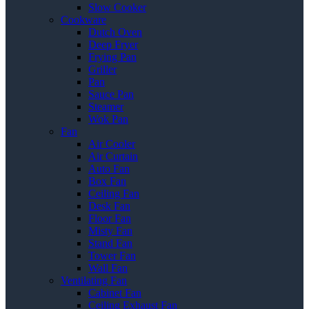
Slow Cooker
Cookware
Dutch Oven
Deep Fryer
Frying Pan
Griller
Pan
Sauce Pan
Steamer
Wok Pan
Fan
Air Cooler
Air Curtain
Auto Fan
Box Fan
Ceiling Fan
Desk Fan
Floor Fan
Misty Fan
Stand Fan
Tower Fan
Wall Fan
Ventilating Fan
Cabinet Fan
Ceiling Exhaust Fan