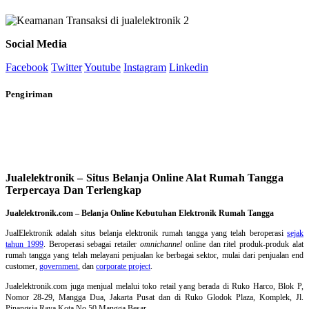
Social Media
Facebook
Twitter
Youtube
Instagram
Linkedin
Pengiriman
Jualelektronik – Situs Belanja Online Alat Rumah Tangga
Terpercaya Dan Terlengkap
Jualelektronik.com – Belanja Online Kebutuhan Elektronik Rumah Tangga
JualElektronik adalah
situs belanja elektronik rumah tangga
yang telah beroperasi
sejak
tahun 1999
. Beroperasi sebagai retailer
omnichannel
online dan ritel produk-produk alat
rumah tangga yang telah melayani penjualan ke berbagai sektor, mulai dari penjualan end
customer,
government
, dan
corporate project
.
Jualelektronik.com juga menjual melalui toko retail yang berada di Ruko Harco, Blok P,
Nomor 28-29, Mangga Dua, Jakarta Pusat dan di Ruko Glodok Plaza, Komplek, Jl.
Pinangsia Raya Kota No.50 Mangga Besar.