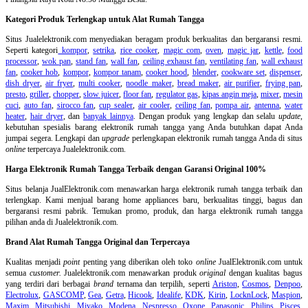
Kategori Produk Terlengkap untuk Alat Rumah Tangga
Situs Jualelektronik.com menyediakan beragam produk berkualitas dan bergaransi resmi.
Seperti kategori
kompor
,
setrika
,
rice cooker
,
magic com
,
oven
,
magic jar
,
kettle
,
food
processor
,
wok pan
,
stand fan
,
wall fan
,
ceiling exhaust fan
,
ventilating fan
,
wall exhaust
fan
,
cooker hob
,
kompor
,
kompor tanam
,
cooker hood
,
blender
,
cookware set
,
dispenser
,
dish dryer
,
air fryer
,
multi cooker
,
noodle maker
,
bread maker
,
air purifier
,
frying pan
,
presto
,
griller
,
chopper
,
slow juicer
,
floor fan
,
regulator gas
,
kipas angin meja
,
mixer
,
mesin
cuci
,
auto fan
,
sirocco fan
,
cup sealer
,
air cooler
,
ceiling fan
,
pompa air
,
antenna
,
water
heater
,
hair dryer
, dan
banyak lainnya
. Dengan produk yang lengkap dan selalu
update
,
kebutuhan spesialis barang elektronik rumah tangga yang Anda butuhkan dapat Anda
jumpai segera. Lengkapi dan
upgrade
perlengkapan elektronik rumah tangga Anda di situs
online
terpercaya Jualelektronik.com.
Harga Elektronik Rumah Tangga Terbaik dengan Garansi Original 100%
Situs belanja
JualElektronik.com menawarkan harga elektronik rumah tangga terbaik dan
terlengkap. Kami menjual barang home appliances baru, berkualitas tinggi, bagus dan
bergaransi resmi pabrik. Temukan promo, produk, dan harga elektronik rumah tangga
pilihan anda di Jualelektronik.com.
Brand Alat Rumah Tangga Original dan Terpercaya
Kualitas menjadi
point
penting yang diberikan oleh toko
online
JualElektronik.com untuk
semua
customer.
Jualelektronik.com menawarkan produk
original
dengan kualitas bagus
yang terdiri dari berbagai
brand
ternama dan terpilih, seperti
Ariston
,
Cosmos
,
Denpoo
,
Electrolux
,
GASCOMP
,
Gea
,
Getra
,
Hicook
,
Idealife
,
KDK
,
Kirin
,
LocknLock
,
Maspion
,
Maxim
,
Mitsubishi
,
Miyako
,
Modena
,
Nespresso
,
Oxone
,
Panasonic
,
Philips
,
Pisces
,