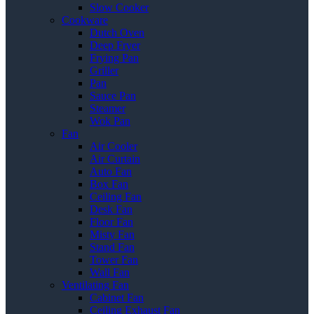
Slow Cooker
Cookware
Dutch Oven
Deep Fryer
Frying Pan
Griller
Pan
Sauce Pan
Steamer
Wok Pan
Fan
Air Cooler
Air Curtain
Auto Fan
Box Fan
Ceiling Fan
Desk Fan
Floor Fan
Misty Fan
Stand Fan
Tower Fan
Wall Fan
Ventilating Fan
Cabinet Fan
Ceiling Exhaust Fan