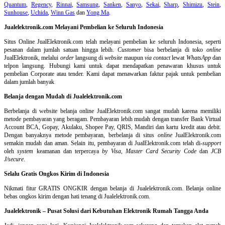
Quantum
,
Regency
,
Rinnai
,
Samsung
,
Sanken
,
Sanyo
,
Sekai
,
Sharp
,
Shimizu
,
Stein
,
Sunhouse
,
Uchida
,
Winn Gas
dan
Yong Ma
.
Jualelektronik.com Melayani Pembelian ke Seluruh Indonesia
Situs Online
JualElektronik.com telah melayani pembelian ke seluruh Indonesia, seperti
pesanan dalam jumlah satuan hingga lebih.
Customer
bisa berbelanja di toko
online
JualElektronik, melalui
order
langsung di
website
maupun
via contact
lewat
WhatsApp
dan
telpon langsung
.
Hubungi kami untuk dapat mendapatkan penawaran khusus untuk
pembelian Corporate atau tender. Kami dapat menawarkan faktur pajak untuk pembelian
dalam jumlah banyak
Belanja dengan Mudah di Jualelektronik.com
Berbelanja di
website belanja online
JualElektronik.com sangat mudah karena memiliki
metode pembayaran yang beragam. Pembayaran lebih mudah dengan transfer Bank Virtual
Account BCA, Gopay, Akulaku, Shopee Pay, QRIS, Mandiri dan kartu kredit atau debit.
Dengan banyaknya metode pembayaran, berbelanja di situs
online
JualElektronik.com
semakin mudah dan aman. Selain itu, pembayaran di JualElektronik.com telah di-
support
oleh
system
keamanan dan
terpercaya
by Visa
,
Master Card Security Code
dan
JCB
J/secure
.
Selalu Gratis Ongkos Kirim di Indonesia
Nikmati fitur GRATIS ONGKIR dengan belanja di Jualelektronik.com. Belanja online
bebas ongkos kirim dengan hati tenang di Jualelektronik.com.
Jualelektronik – Pusat Solusi dari Kebutuhan Elektronik Rumah Tangga Anda