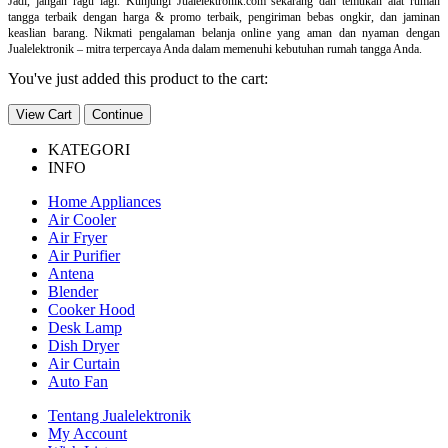
Jadi, jangan ragu lagi. Kunjungi Jualelektronik.com sekarang dan temukan alat rumah
tangga terbaik dengan harga & promo terbaik, pengiriman bebas ongkir, dan jaminan
keaslian barang. Nikmati pengalaman belanja online yang aman dan nyaman dengan
Jualelektronik – mitra terpercaya Anda dalam memenuhi kebutuhan rumah tangga Anda.
You've just added this product to the cart:
View Cart
Continue
KATEGORI
INFO
Home Appliances
Air Cooler
Air Fryer
Air Purifier
Antena
Blender
Cooker Hood
Desk Lamp
Dish Dryer
Air Curtain
Auto Fan
Tentang Jualelektronik
My Account