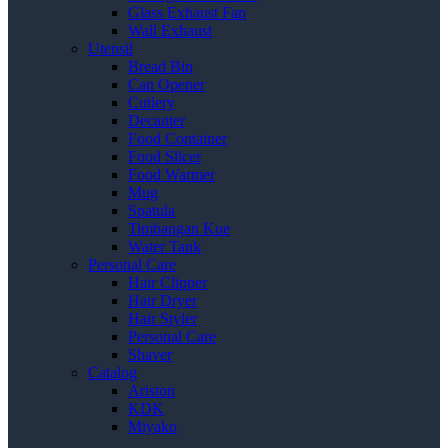
Glass Exhaust Fan
Wall Exhaust
Utensil
Bread Bin
Can Opener
Cutlery
Decanter
Food Container
Food Slicer
Food Warmer
Mug
Spatula
Timbangan Kue
Water Tank
Personal Care
Hair Clipper
Hair Dryer
Hair Styler
Personal Care
Shaver
Catalog
Ariston
KDK
Miyako