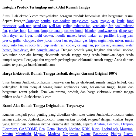
Kategori Produk Terlengkap untuk Alat Rumah Tangga
Situs Jualelektronik.com menyediakan beragam produk berkualitas dan bergaransi resmi.
Seperti kategori
kompor
,
setrika
,
rice cooker
,
magic com
,
oven
,
magic jar
,
kettle
,
food
processor
,
wok pan
,
stand fan
,
wall fan
,
ceiling exhaust fan
,
ventilating fan
,
wall exhaust
fan
,
cooker hob
,
kompor
,
kompor tanam
,
cooker hood
,
blender
,
cookware set
,
dispenser
,
dish dryer
,
air fryer
,
multi cooker
,
noodle maker
,
bread maker
,
air purifier
,
frying pan
,
presto
,
griller
,
chopper
,
slow juicer
,
floor fan
,
regulator gas
,
kipas angin meja
,
mixer
,
mesin
cuci
,
auto fan
,
sirocco fan
,
cup sealer
,
air cooler
,
ceiling fan
,
pompa air
,
antenna
,
water
heater
,
hair dryer
, dan
banyak lainnya
. Dengan produk yang lengkap dan selalu
update
,
kebutuhan spesialis barang elektronik rumah tangga yang Anda butuhkan dapat Anda
jumpai segera. Lengkapi dan
upgrade
perlengkapan elektronik rumah tangga Anda di situs
online
terpercaya Jualelektronik.com.
Harga Elektronik Rumah Tangga Terbaik dengan Garansi Original 100%
Situs belanja
JualElektronik.com menawarkan harga elektronik rumah tangga terbaik dan
terlengkap. Kami menjual barang home appliances baru, berkualitas tinggi, bagus dan
bergaransi resmi pabrik. Temukan promo, produk, dan harga elektronik rumah tangga
pilihan anda di Jualelektronik.com.
Brand Alat Rumah Tangga Original dan Terpercaya
Kualitas menjadi
point
penting yang diberikan oleh toko
online
JualElektronik.com untuk
semua
customer.
Jualelektronik.com menawarkan produk
original
dengan kualitas bagus
yang terdiri dari berbagai
brand
ternama dan terpilih, seperti
Ariston
,
Cosmos
,
Denpoo
,
Electrolux
,
GASCOMP
,
Gea
,
Getra
,
Hicook
,
Idealife
,
KDK
,
Kirin
,
LocknLock
,
Maspion
,
Maxim
,
Mitsubishi
,
Miyako
,
Modena
,
Nespresso
,
Oxone
,
Panasonic
,
Philips
,
Pisces
,