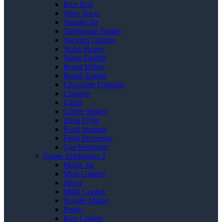
Rice Box
Slow Juicer
Storage Jar
Timbangan Badan
Vacuum Cleaner
Water Heater
Water Purifier
Bread Maker
Bread Toaster
Chocolate Fountain
Chopper
Citrus
Coffee Maker
Deep Fryer
Food Steamer
Food Processor
Gas Regulator
Home Appliances 3
Magic Jar
Meat Grinder
Mixer
Multi Cooker
Noodle Maker
Presto
Rice Cooker