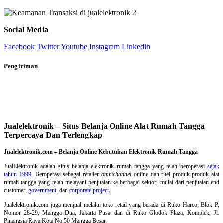
Social Media
Facebook
Twitter
Youtube
Instagram
Linkedin
Pengiriman
Jualelektronik – Situs Belanja Online Alat Rumah Tangga
Terpercaya Dan Terlengkap
Jualelektronik.com – Belanja Online Kebutuhan Elektronik Rumah Tangga
JualElektronik adalah
situs belanja elektronik rumah tangga
yang telah beroperasi
sejak
tahun 1999
. Beroperasi sebagai retailer
omnichannel
online dan ritel produk-produk alat
rumah tangga yang telah melayani penjualan ke berbagai sektor, mulai dari penjualan end
customer,
government
, dan
corporate project
.
Jualelektronik.com juga menjual melalui toko retail yang berada di Ruko Harco, Blok P,
Nomor 28-29, Mangga Dua, Jakarta Pusat dan di Ruko Glodok Plaza, Komplek, Jl.
Pinangsia Raya Kota No.50 Mangga Besar.