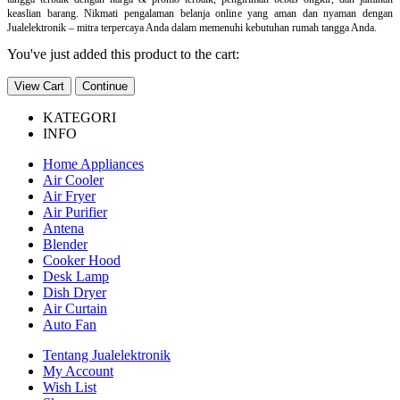
keaslian barang. Nikmati pengalaman belanja online yang aman dan nyaman dengan
Jualelektronik – mitra terpercaya Anda dalam memenuhi kebutuhan rumah tangga Anda.
You've just added this product to the cart:
View Cart
Continue
KATEGORI
INFO
Home Appliances
Air Cooler
Air Fryer
Air Purifier
Antena
Blender
Cooker Hood
Desk Lamp
Dish Dryer
Air Curtain
Auto Fan
Tentang Jualelektronik
My Account
Wish List