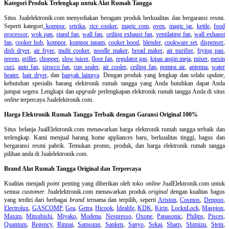
Kategori Produk Terlengkap untuk Alat Rumah Tangga
Situs Jualelektronik.com menyediakan beragam produk berkualitas dan bergaransi resmi.
Seperti kategori
kompor
,
setrika
,
rice cooker
,
magic com
,
oven
,
magic jar
,
kettle
,
food
processor
,
wok pan
,
stand fan
,
wall fan
,
ceiling exhaust fan
,
ventilating fan
,
wall exhaust
fan
,
cooker hob
,
kompor
,
kompor tanam
,
cooker hood
,
blender
,
cookware set
,
dispenser
,
dish dryer
,
air fryer
,
multi cooker
,
noodle maker
,
bread maker
,
air purifier
,
frying pan
,
presto
,
griller
,
chopper
,
slow juicer
,
floor fan
,
regulator gas
,
kipas angin meja
,
mixer
,
mesin
cuci
,
auto fan
,
sirocco fan
,
cup sealer
,
air cooler
,
ceiling fan
,
pompa air
,
antenna
,
water
heater
,
hair dryer
, dan
banyak lainnya
. Dengan produk yang lengkap dan selalu
update
,
kebutuhan spesialis barang elektronik rumah tangga yang Anda butuhkan dapat Anda
jumpai segera. Lengkapi dan
upgrade
perlengkapan elektronik rumah tangga Anda di situs
online
terpercaya Jualelektronik.com.
Harga Elektronik Rumah Tangga Terbaik dengan Garansi Original 100%
Situs belanja
JualElektronik.com menawarkan harga elektronik rumah tangga terbaik dan
terlengkap. Kami menjual barang home appliances baru, berkualitas tinggi, bagus dan
bergaransi resmi pabrik. Temukan promo, produk, dan harga elektronik rumah tangga
pilihan anda di Jualelektronik.com.
Brand Alat Rumah Tangga Original dan Terpercaya
Kualitas menjadi
point
penting yang diberikan oleh toko
online
JualElektronik.com untuk
semua
customer.
Jualelektronik.com menawarkan produk
original
dengan kualitas bagus
yang terdiri dari berbagai
brand
ternama dan terpilih, seperti
Ariston
,
Cosmos
,
Denpoo
,
Electrolux
,
GASCOMP
,
Gea
,
Getra
,
Hicook
,
Idealife
,
KDK
,
Kirin
,
LocknLock
,
Maspion
,
Maxim
,
Mitsubishi
,
Miyako
,
Modena
,
Nespresso
,
Oxone
,
Panasonic
,
Philips
,
Pisces
,
Quantum
,
Regency
,
Rinnai
,
Samsung
,
Sanken
,
Sanyo
,
Sekai
,
Sharp
,
Shimizu
,
Stein
,