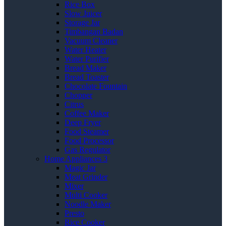
Rice Box
Slow Juicer
Storage Jar
Timbangan Badan
Vacuum Cleaner
Water Heater
Water Purifier
Bread Maker
Bread Toaster
Chocolate Fountain
Chopper
Citrus
Coffee Maker
Deep Fryer
Food Steamer
Food Processor
Gas Regulator
Home Appliances 3
Magic Jar
Meat Grinder
Mixer
Multi Cooker
Noodle Maker
Presto
Rice Cooker