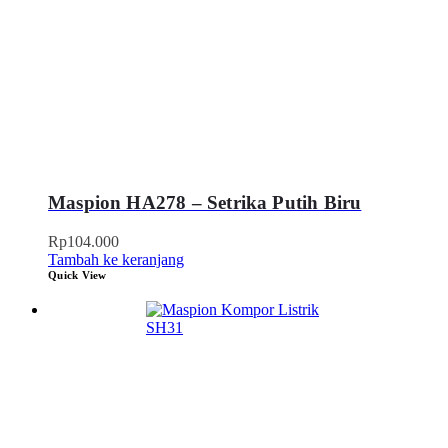
Maspion HA278 – Setrika Putih Biru
Rp
104.000
Tambah ke keranjang
Quick View