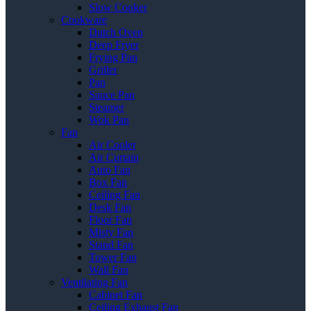
Slow Cooker
Cookware
Dutch Oven
Deep Fryer
Frying Pan
Griller
Pan
Sauce Pan
Steamer
Wok Pan
Fan
Air Cooler
Air Curtain
Auto Fan
Box Fan
Ceiling Fan
Desk Fan
Floor Fan
Misty Fan
Stand Fan
Tower Fan
Wall Fan
Ventilating Fan
Cabinet Fan
Ceiling Exhaust Fan