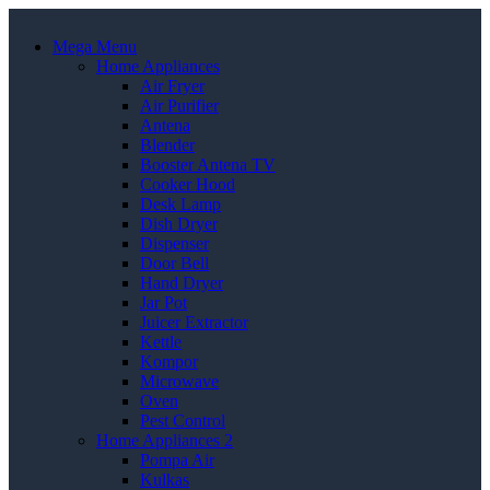
Mega Menu
Home Appliances
Air Fryer
Air Purifier
Antena
Blender
Booster Antena TV
Cooker Hood
Desk Lamp
Dish Dryer
Dispenser
Door Bell
Hand Dryer
Jar Pot
Juicer Extractor
Kettle
Kompor
Microwave
Oven
Pest Control
Home Appliances 2
Pompa Air
Kulkas