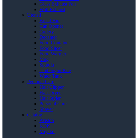
Glass Exhaust Fan
Wall Exhaust
Utensil
Bread Bin
Can Opener
Cutlery
Decanter
Food Container
Food Slicer
Food Warmer
Mug
Spatula
Timbangan Kue
Water Tank
Personal Care
Hair Clipper
Hair Dryer
Hair Styler
Personal Care
Shaver
Catalog
Ariston
KDK
Miyako