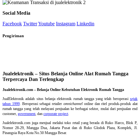
Social Media
Facebook
Twitter
Youtube
Instagram
Linkedin
Pengiriman
Jualelektronik – Situs Belanja Online Alat Rumah Tangga
Terpercaya Dan Terlengkap
Jualelektronik.com – Belanja Online Kebutuhan Elektronik Rumah Tangga
JualElektronik adalah
situs belanja elektronik rumah tangga
yang telah beroperasi
sejak
tahun 1999
. Beroperasi sebagai retailer
omnichannel
online dan ritel produk-produk alat
rumah tangga yang telah melayani penjualan ke berbagai sektor, mulai dari penjualan end
customer,
government
, dan
corporate project
.
Jualelektronik.com juga menjual melalui toko retail yang berada di Ruko Harco, Blok P,
Nomor 28-29, Mangga Dua, Jakarta Pusat dan di Ruko Glodok Plaza, Komplek, Jl.
Pinangsia Raya Kota No.50 Mangga Besar.