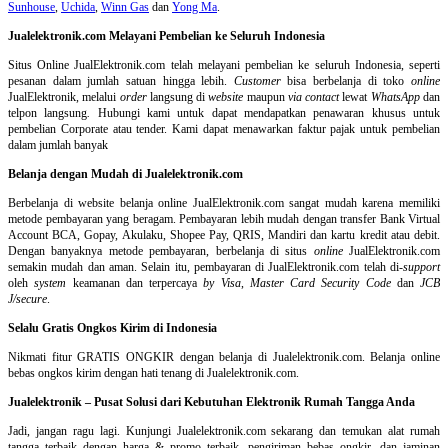
Sunhouse
,
Uchida
,
Winn Gas
dan
Yong Ma
.
Jualelektronik.com Melayani Pembelian ke Seluruh Indonesia
Situs Online
JualElektronik.com telah melayani pembelian ke seluruh Indonesia, seperti
pesanan dalam jumlah satuan hingga lebih.
Customer
bisa berbelanja di toko
online
JualElektronik, melalui
order
langsung di
website
maupun
via contact
lewat
WhatsApp
dan
telpon langsung
.
Hubungi kami untuk dapat mendapatkan penawaran khusus untuk
pembelian Corporate atau tender. Kami dapat menawarkan faktur pajak untuk pembelian
dalam jumlah banyak
Belanja dengan Mudah di Jualelektronik.com
Berbelanja di
website belanja online
JualElektronik.com sangat mudah karena memiliki
metode pembayaran yang beragam. Pembayaran lebih mudah dengan transfer Bank Virtual
Account BCA, Gopay, Akulaku, Shopee Pay, QRIS, Mandiri dan kartu kredit atau debit.
Dengan banyaknya metode pembayaran, berbelanja di situs
online
JualElektronik.com
semakin mudah dan aman. Selain itu, pembayaran di JualElektronik.com telah di-
support
oleh
system
keamanan dan
terpercaya
by Visa
,
Master Card Security Code
dan
JCB
J/secure
.
Selalu Gratis Ongkos Kirim di Indonesia
Nikmati fitur GRATIS ONGKIR dengan belanja di Jualelektronik.com. Belanja online
bebas ongkos kirim dengan hati tenang di Jualelektronik.com.
Jualelektronik – Pusat Solusi dari Kebutuhan Elektronik Rumah Tangga Anda
Jadi, jangan ragu lagi. Kunjungi Jualelektronik.com sekarang dan temukan alat rumah
tangga terbaik dengan harga & promo terbaik, pengiriman bebas ongkir, dan jaminan