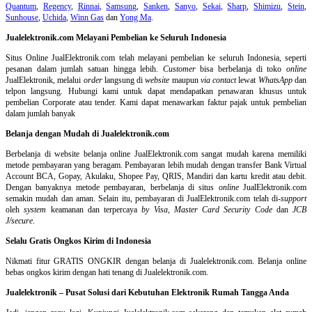
Quantum
,
Regency
,
Rinnai
,
Samsung
,
Sanken
,
Sanyo
,
Sekai
,
Sharp
,
Shimizu
,
Stein
,
Sunhouse
,
Uchida
,
Winn Gas
dan
Yong Ma
.
Jualelektronik.com Melayani Pembelian ke Seluruh Indonesia
Situs Online
JualElektronik.com telah melayani pembelian ke seluruh Indonesia, seperti
pesanan dalam jumlah satuan hingga lebih.
Customer
bisa berbelanja di toko
online
JualElektronik, melalui
order
langsung di
website
maupun
via contact
lewat
WhatsApp
dan
telpon langsung
.
Hubungi kami untuk dapat mendapatkan penawaran khusus untuk
pembelian Corporate atau tender. Kami dapat menawarkan faktur pajak untuk pembelian
dalam jumlah banyak
Belanja dengan Mudah di Jualelektronik.com
Berbelanja di
website belanja online
JualElektronik.com sangat mudah karena memiliki
metode pembayaran yang beragam. Pembayaran lebih mudah dengan transfer Bank Virtual
Account BCA, Gopay, Akulaku, Shopee Pay, QRIS, Mandiri dan kartu kredit atau debit.
Dengan banyaknya metode pembayaran, berbelanja di situs
online
JualElektronik.com
semakin mudah dan aman. Selain itu, pembayaran di JualElektronik.com telah di-
support
oleh
system
keamanan dan
terpercaya
by Visa
,
Master Card Security Code
dan
JCB
J/secure
.
Selalu Gratis Ongkos Kirim di Indonesia
Nikmati fitur GRATIS ONGKIR dengan belanja di Jualelektronik.com. Belanja online
bebas ongkos kirim dengan hati tenang di Jualelektronik.com.
Jualelektronik – Pusat Solusi dari Kebutuhan Elektronik Rumah Tangga Anda