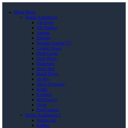
Mega Menu
Home Appliances
Air Fryer
Air Purifier
Antena
Blender
Booster Antena TV
Cooker Hood
Desk Lamp
Dish Dryer
Dispenser
Door Bell
Hand Dryer
Jar Pot
Juicer Extractor
Kettle
Kompor
Microwave
Oven
Pest Control
Home Appliances 2
Pompa Air
Kulkas