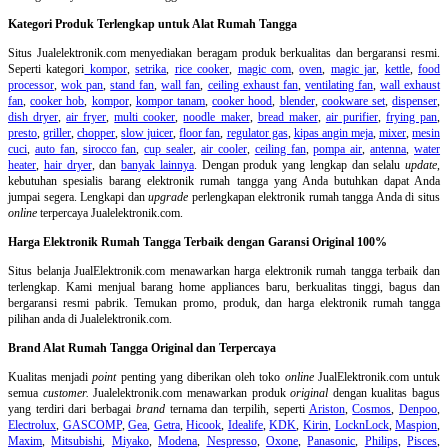
Kategori Produk Terlengkap untuk Alat Rumah Tangga
Situs Jualelektronik.com menyediakan beragam produk berkualitas dan bergaransi resmi.
Seperti kategori
kompor
,
setrika
,
rice cooker
,
magic com
,
oven
,
magic jar
,
kettle
,
food
processor
,
wok pan
,
stand fan
,
wall fan
,
ceiling exhaust fan
,
ventilating fan
,
wall exhaust
fan
,
cooker hob
,
kompor
,
kompor tanam
,
cooker hood
,
blender
,
cookware set
,
dispenser
,
dish dryer
,
air fryer
,
multi cooker
,
noodle maker
,
bread maker
,
air purifier
,
frying pan
,
presto
,
griller
,
chopper
,
slow juicer
,
floor fan
,
regulator gas
,
kipas angin meja
,
mixer
,
mesin
cuci
,
auto fan
,
sirocco fan
,
cup sealer
,
air cooler
,
ceiling fan
,
pompa air
,
antenna
,
water
heater
,
hair dryer
, dan
banyak lainnya
. Dengan produk yang lengkap dan selalu
update
,
kebutuhan spesialis barang elektronik rumah tangga yang Anda butuhkan dapat Anda
jumpai segera. Lengkapi dan
upgrade
perlengkapan elektronik rumah tangga Anda di situs
online
terpercaya Jualelektronik.com.
Harga Elektronik Rumah Tangga Terbaik dengan Garansi Original 100%
Situs belanja
JualElektronik.com menawarkan harga elektronik rumah tangga terbaik dan
terlengkap. Kami menjual barang home appliances baru, berkualitas tinggi, bagus dan
bergaransi resmi pabrik. Temukan promo, produk, dan harga elektronik rumah tangga
pilihan anda di Jualelektronik.com.
Brand Alat Rumah Tangga Original dan Terpercaya
Kualitas menjadi
point
penting yang diberikan oleh toko
online
JualElektronik.com untuk
semua
customer.
Jualelektronik.com menawarkan produk
original
dengan kualitas bagus
yang terdiri dari berbagai
brand
ternama dan terpilih, seperti
Ariston
,
Cosmos
,
Denpoo
,
Electrolux
,
GASCOMP
,
Gea
,
Getra
,
Hicook
,
Idealife
,
KDK
,
Kirin
,
LocknLock
,
Maspion
,
Maxim
,
Mitsubishi
,
Miyako
,
Modena
,
Nespresso
,
Oxone
,
Panasonic
,
Philips
,
Pisces
,