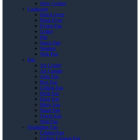
Slow Cooker
Cookware
Dutch Oven
Deep Fryer
Frying Pan
Griller
Pan
Sauce Pan
Steamer
Wok Pan
Fan
Air Cooler
Air Curtain
Auto Fan
Box Fan
Ceiling Fan
Desk Fan
Floor Fan
Misty Fan
Stand Fan
Tower Fan
Wall Fan
Ventilating Fan
Cabinet Fan
Ceiling Exhaust Fan