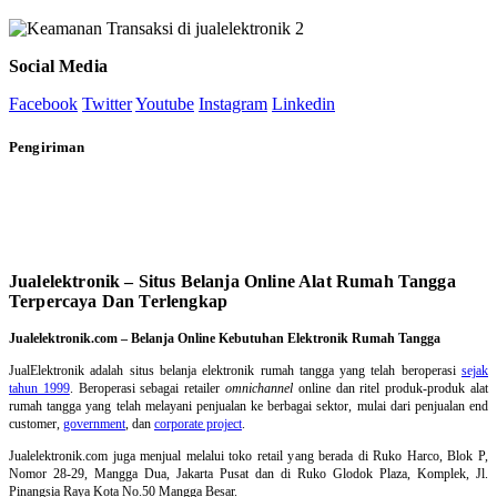
Social Media
Facebook
Twitter
Youtube
Instagram
Linkedin
Pengiriman
Jualelektronik – Situs Belanja Online Alat Rumah Tangga
Terpercaya Dan Terlengkap
Jualelektronik.com – Belanja Online Kebutuhan Elektronik Rumah Tangga
JualElektronik adalah
situs belanja elektronik rumah tangga
yang telah beroperasi
sejak
tahun 1999
. Beroperasi sebagai retailer
omnichannel
online dan ritel produk-produk alat
rumah tangga yang telah melayani penjualan ke berbagai sektor, mulai dari penjualan end
customer,
government
, dan
corporate project
.
Jualelektronik.com juga menjual melalui toko retail yang berada di Ruko Harco, Blok P,
Nomor 28-29, Mangga Dua, Jakarta Pusat dan di Ruko Glodok Plaza, Komplek, Jl.
Pinangsia Raya Kota No.50 Mangga Besar.