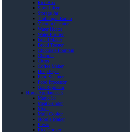
Rice Box
Slow Juicer
Storage Jar
Timbangan Badan
Vacuum Cleaner
Water Heater
Water Purifier
Bread Maker
Bread Toaster
Chocolate Fountain
Chopper
Citrus
Coffee Maker
Deep Fryer
Food Steamer
Food Processor
Gas Regulator
Home Appliances 3
Magic Jar
Meat Grinder
Mixer
Multi Cooker
Noodle Maker
Presto
Rice Cooker