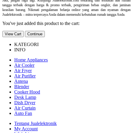
Jadi, jangan ragu lagi. Kunjungi Jualelektronik.com sekarang dan temukan alat rumah
tangga terbaik dengan harga & promo terbaik, pengiriman bebas ongkir, dan jaminan
keaslian barang. Nikmati pengalaman belanja online yang aman dan nyaman dengan
Jualelektronik – mitra terpercaya Anda dalam memenuhi kebutuhan rumah tangga Anda.
You've just added this product to the cart:
View Cart
Continue
KATEGORI
INFO
Home Appliances
Air Cooler
Air Fryer
Air Purifier
Antena
Blender
Cooker Hood
Desk Lamp
Dish Dryer
Air Curtain
Auto Fan
Tentang Jualelektronik
My Account