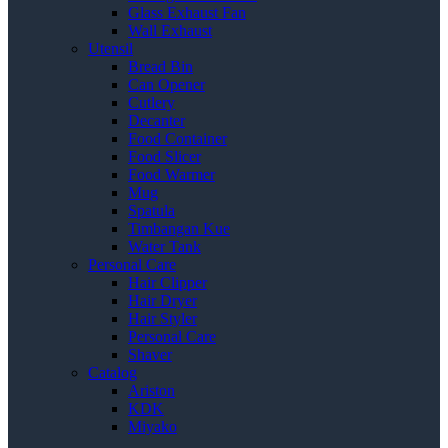
Glass Exhaust Fan
Wall Exhaust
Utensil
Bread Bin
Can Opener
Cutlery
Decanter
Food Container
Food Slicer
Food Warmer
Mug
Spatula
Timbangan Kue
Water Tank
Personal Care
Hair Clipper
Hair Dryer
Hair Styler
Personal Care
Shaver
Catalog
Ariston
KDK
Miyako