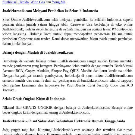
Sunhouse
,
Uchida
,
Winn Gas
dan
Yong Ma
.
Jualelektronik.com Melayani Pembelian ke Seluruh Indonesia
Situs Online
JualElektronik.com telah melayani pembelian ke seluruh Indonesia, seperti
pesanan dalam jumlah satuan hingga lebih.
Customer
bisa berbelanja di toko
online
JualElektronik, melalui
order
langsung di
website
maupun
via contact
lewat
WhatsApp
dan
telpon langsung
.
Hubungi kami untuk dapat mendapatkan penawaran khusus untuk
pembelian Corporate atau tender. Kami dapat menawarkan faktur pajak untuk pembelian
dalam jumlah banyak
Belanja dengan Mudah di Jualelektronik.com
Berbelanja di
website belanja online
JualElektronik.com sangat mudah karena memiliki
metode pembayaran yang beragam. Pembayaran lebih mudah dengan transfer Bank Virtual
Account BCA, Gopay, Akulaku, Shopee Pay, QRIS, Mandiri dan kartu kredit atau debit.
Dengan banyaknya metode pembayaran, berbelanja di situs
online
JualElektronik.com
semakin mudah dan aman. Selain itu, pembayaran di JualElektronik.com telah di-
support
oleh
system
keamanan dan
terpercaya
by Visa
,
Master Card Security Code
dan
JCB
J/secure
.
Selalu Gratis Ongkos Kirim di Indonesia
Nikmati fitur GRATIS ONGKIR dengan belanja di Jualelektronik.com. Belanja online
bebas ongkos kirim dengan hati tenang di Jualelektronik.com.
Jualelektronik – Pusat Solusi dari Kebutuhan Elektronik Rumah Tangga Anda
Jadi, jangan ragu lagi. Kunjungi Jualelektronik.com sekarang dan temukan alat rumah
tangga terbaik dengan harga & promo terbaik, pengiriman bebas ongkir, dan jaminan