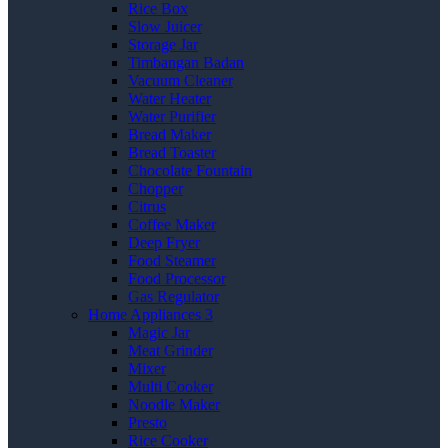
Rice Box
Slow Juicer
Storage Jar
Timbangan Badan
Vacuum Cleaner
Water Heater
Water Purifier
Bread Maker
Bread Toaster
Chocolate Fountain
Chopper
Citrus
Coffee Maker
Deep Fryer
Food Steamer
Food Processor
Gas Regulator
Home Appliances 3
Magic Jar
Meat Grinder
Mixer
Multi Cooker
Noodle Maker
Presto
Rice Cooker