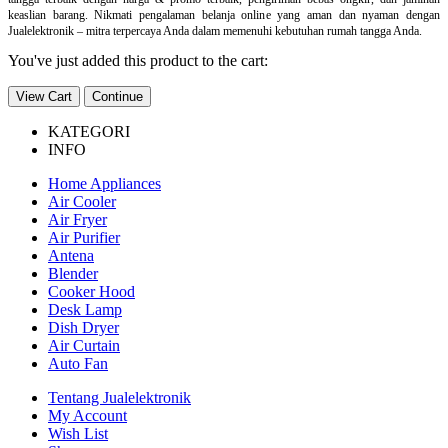
keaslian barang. Nikmati pengalaman belanja online yang aman dan nyaman dengan
Jualelektronik – mitra terpercaya Anda dalam memenuhi kebutuhan rumah tangga Anda.
You've just added this product to the cart:
View Cart
Continue
KATEGORI
INFO
Home Appliances
Air Cooler
Air Fryer
Air Purifier
Antena
Blender
Cooker Hood
Desk Lamp
Dish Dryer
Air Curtain
Auto Fan
Tentang Jualelektronik
My Account
Wish List