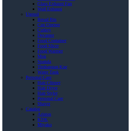
Glass Exhaust Fan
Wall Exhaust
Utensil
Bread Bin
Can Opener
Cutlery
Decanter
Food Container
Food Slicer
Food Warmer
Mug
Spatula
Timbangan Kue
Water Tank
Personal Care
Hair Clipper
Hair Dryer
Hair Styler
Personal Care
Shaver
Catalog
Ariston
KDK
Miyako