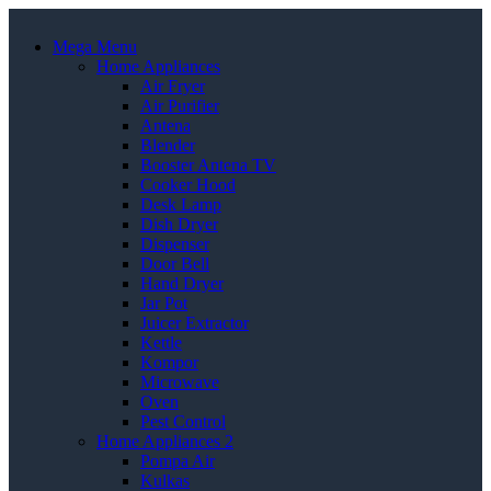
Mega Menu
Home Appliances
Air Fryer
Air Purifier
Antena
Blender
Booster Antena TV
Cooker Hood
Desk Lamp
Dish Dryer
Dispenser
Door Bell
Hand Dryer
Jar Pot
Juicer Extractor
Kettle
Kompor
Microwave
Oven
Pest Control
Home Appliances 2
Pompa Air
Kulkas