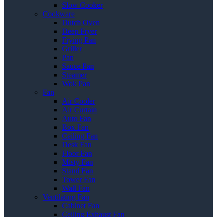
Slow Cooker
Cookware
Dutch Oven
Deep Fryer
Frying Pan
Griller
Pan
Sauce Pan
Steamer
Wok Pan
Fan
Air Cooler
Air Curtain
Auto Fan
Box Fan
Ceiling Fan
Desk Fan
Floor Fan
Misty Fan
Stand Fan
Tower Fan
Wall Fan
Ventilating Fan
Cabinet Fan
Ceiling Exhaust Fan