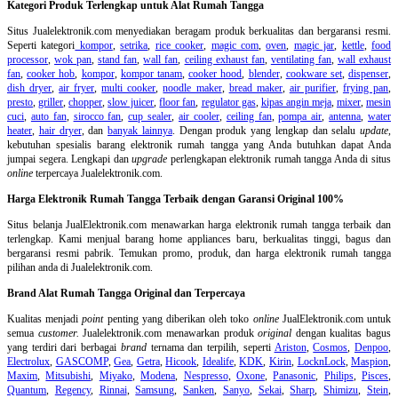
Kategori Produk Terlengkap untuk Alat Rumah Tangga
Situs Jualelektronik.com menyediakan beragam produk berkualitas dan bergaransi resmi.
Seperti kategori
kompor
,
setrika
,
rice cooker
,
magic com
,
oven
,
magic jar
,
kettle
,
food
processor
,
wok pan
,
stand fan
,
wall fan
,
ceiling exhaust fan
,
ventilating fan
,
wall exhaust
fan
,
cooker hob
,
kompor
,
kompor tanam
,
cooker hood
,
blender
,
cookware set
,
dispenser
,
dish dryer
,
air fryer
,
multi cooker
,
noodle maker
,
bread maker
,
air purifier
,
frying pan
,
presto
,
griller
,
chopper
,
slow juicer
,
floor fan
,
regulator gas
,
kipas angin meja
,
mixer
,
mesin
cuci
,
auto fan
,
sirocco fan
,
cup sealer
,
air cooler
,
ceiling fan
,
pompa air
,
antenna
,
water
heater
,
hair dryer
, dan
banyak lainnya
. Dengan produk yang lengkap dan selalu
update
,
kebutuhan spesialis barang elektronik rumah tangga yang Anda butuhkan dapat Anda
jumpai segera. Lengkapi dan
upgrade
perlengkapan elektronik rumah tangga Anda di situs
online
terpercaya Jualelektronik.com.
Harga Elektronik Rumah Tangga Terbaik dengan Garansi Original 100%
Situs belanja
JualElektronik.com menawarkan harga elektronik rumah tangga terbaik dan
terlengkap. Kami menjual barang home appliances baru, berkualitas tinggi, bagus dan
bergaransi resmi pabrik. Temukan promo, produk, dan harga elektronik rumah tangga
pilihan anda di Jualelektronik.com.
Brand Alat Rumah Tangga Original dan Terpercaya
Kualitas menjadi
point
penting yang diberikan oleh toko
online
JualElektronik.com untuk
semua
customer.
Jualelektronik.com menawarkan produk
original
dengan kualitas bagus
yang terdiri dari berbagai
brand
ternama dan terpilih, seperti
Ariston
,
Cosmos
,
Denpoo
,
Electrolux
,
GASCOMP
,
Gea
,
Getra
,
Hicook
,
Idealife
,
KDK
,
Kirin
,
LocknLock
,
Maspion
,
Maxim
,
Mitsubishi
,
Miyako
,
Modena
,
Nespresso
,
Oxone
,
Panasonic
,
Philips
,
Pisces
,
Quantum
,
Regency
,
Rinnai
,
Samsung
,
Sanken
,
Sanyo
,
Sekai
,
Sharp
,
Shimizu
,
Stein
,