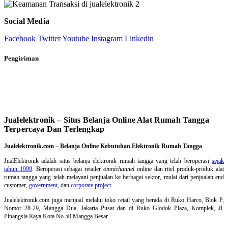
Social Media
Facebook
Twitter
Youtube
Instagram
Linkedin
Pengiriman
Jualelektronik – Situs Belanja Online Alat Rumah Tangga
Terpercaya Dan Terlengkap
Jualelektronik.com – Belanja Online Kebutuhan Elektronik Rumah Tangga
JualElektronik adalah
situs belanja elektronik rumah tangga
yang telah beroperasi
sejak
tahun 1999
. Beroperasi sebagai retailer
omnichannel
online dan ritel produk-produk alat
rumah tangga yang telah melayani penjualan ke berbagai sektor, mulai dari penjualan end
customer,
government
, dan
corporate project
.
Jualelektronik.com juga menjual melalui toko retail yang berada di Ruko Harco, Blok P,
Nomor 28-29, Mangga Dua, Jakarta Pusat dan di Ruko Glodok Plaza, Komplek, Jl.
Pinangsia Raya Kota No.50 Mangga Besar.