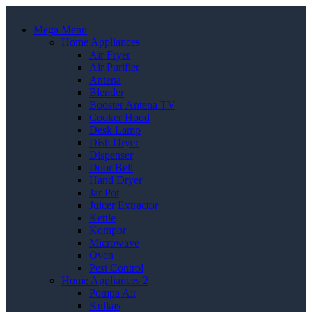
Mega Menu
Home Appliances
Air Fryer
Air Purifier
Antena
Blender
Booster Antena TV
Cooker Hood
Desk Lamp
Dish Dryer
Dispenser
Door Bell
Hand Dryer
Jar Pot
Juicer Extractor
Kettle
Kompor
Microwave
Oven
Pest Control
Home Appliances 2
Pompa Air
Kulkas