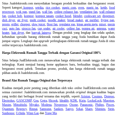
Situs Jualelektronik.com menyediakan beragam produk berkualitas dan bergaransi resmi.
Seperti kategori
kompor
,
setrika
,
rice cooker
,
magic com
,
oven
,
magic jar
,
kettle
,
food
processor
,
wok pan
,
stand fan
,
wall fan
,
ceiling exhaust fan
,
ventilating fan
,
wall exhaust
fan
,
cooker hob
,
kompor
,
kompor tanam
,
cooker hood
,
blender
,
cookware set
,
dispenser
,
dish dryer
,
air fryer
,
multi cooker
,
noodle maker
,
bread maker
,
air purifier
,
frying pan
,
presto
,
griller
,
chopper
,
slow juicer
,
floor fan
,
regulator gas
,
kipas angin meja
,
mixer
,
mesin
cuci
,
auto fan
,
sirocco fan
,
cup sealer
,
air cooler
,
ceiling fan
,
pompa air
,
antenna
,
water
heater
,
hair dryer
, dan
banyak lainnya
. Dengan produk yang lengkap dan selalu
update
,
kebutuhan spesialis barang elektronik rumah tangga yang Anda butuhkan dapat Anda
jumpai segera. Lengkapi dan
upgrade
perlengkapan elektronik rumah tangga Anda di situs
online
terpercaya Jualelektronik.com.
Harga Elektronik Rumah Tangga Terbaik dengan Garansi Original 100%
Situs belanja
JualElektronik.com menawarkan harga elektronik rumah tangga terbaik dan
terlengkap. Kami menjual barang home appliances baru, berkualitas tinggi, bagus dan
bergaransi resmi pabrik. Temukan promo, produk, dan harga elektronik rumah tangga
pilihan anda di Jualelektronik.com.
Brand Alat Rumah Tangga Original dan Terpercaya
Kualitas menjadi
point
penting yang diberikan oleh toko
online
JualElektronik.com untuk
semua
customer.
Jualelektronik.com menawarkan produk
original
dengan kualitas bagus
yang terdiri dari berbagai
brand
ternama dan terpilih, seperti
Ariston
,
Cosmos
,
Denpoo
,
Electrolux
,
GASCOMP
,
Gea
,
Getra
,
Hicook
,
Idealife
,
KDK
,
Kirin
,
LocknLock
,
Maspion
,
Maxim
,
Mitsubishi
,
Miyako
,
Modena
,
Nespresso
,
Oxone
,
Panasonic
,
Philips
,
Pisces
,
Quantum
,
Regency
,
Rinnai
,
Samsung
,
Sanken
,
Sanyo
,
Sekai
,
Sharp
,
Shimizu
,
Stein
,
Sunhouse
,
Uchida
,
Winn Gas
dan
Yong Ma
.