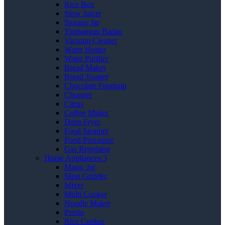
Rice Box
Slow Juicer
Storage Jar
Timbangan Badan
Vacuum Cleaner
Water Heater
Water Purifier
Bread Maker
Bread Toaster
Chocolate Fountain
Chopper
Citrus
Coffee Maker
Deep Fryer
Food Steamer
Food Processor
Gas Regulator
Home Appliances 3
Magic Jar
Meat Grinder
Mixer
Multi Cooker
Noodle Maker
Presto
Rice Cooker