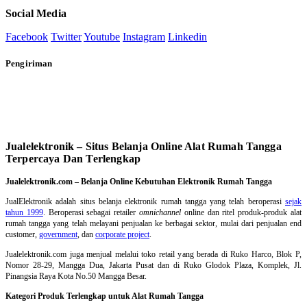
Social Media
Facebook
Twitter
Youtube
Instagram
Linkedin
Pengiriman
Jualelektronik – Situs Belanja Online Alat Rumah Tangga
Terpercaya Dan Terlengkap
Jualelektronik.com – Belanja Online Kebutuhan Elektronik Rumah Tangga
JualElektronik adalah
situs belanja elektronik rumah tangga
yang telah beroperasi
sejak
tahun 1999
. Beroperasi sebagai retailer
omnichannel
online dan ritel produk-produk alat
rumah tangga yang telah melayani penjualan ke berbagai sektor, mulai dari penjualan end
customer,
government
, dan
corporate project
.
Jualelektronik.com juga menjual melalui toko retail yang berada di Ruko Harco, Blok P,
Nomor 28-29, Mangga Dua, Jakarta Pusat dan di Ruko Glodok Plaza, Komplek, Jl.
Pinangsia Raya Kota No.50 Mangga Besar.
Kategori Produk Terlengkap untuk Alat Rumah Tangga