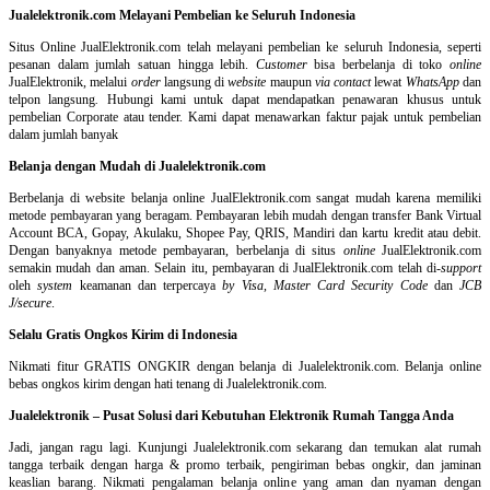
Jualelektronik.com Melayani Pembelian ke Seluruh Indonesia
Situs Online
JualElektronik.com telah melayani pembelian ke seluruh Indonesia, seperti
pesanan dalam jumlah satuan hingga lebih.
Customer
bisa berbelanja di toko
online
JualElektronik, melalui
order
langsung di
website
maupun
via contact
lewat
WhatsApp
dan
telpon langsung
.
Hubungi kami untuk dapat mendapatkan penawaran khusus untuk
pembelian Corporate atau tender. Kami dapat menawarkan faktur pajak untuk pembelian
dalam jumlah banyak
Belanja dengan Mudah di Jualelektronik.com
Berbelanja di
website belanja online
JualElektronik.com sangat mudah karena memiliki
metode pembayaran yang beragam. Pembayaran lebih mudah dengan transfer Bank Virtual
Account BCA, Gopay, Akulaku, Shopee Pay, QRIS, Mandiri dan kartu kredit atau debit.
Dengan banyaknya metode pembayaran, berbelanja di situs
online
JualElektronik.com
semakin mudah dan aman. Selain itu, pembayaran di JualElektronik.com telah di-
support
oleh
system
keamanan dan
terpercaya
by Visa
,
Master Card Security Code
dan
JCB
J/secure
.
Selalu Gratis Ongkos Kirim di Indonesia
Nikmati fitur GRATIS ONGKIR dengan belanja di Jualelektronik.com. Belanja online
bebas ongkos kirim dengan hati tenang di Jualelektronik.com.
Jualelektronik – Pusat Solusi dari Kebutuhan Elektronik Rumah Tangga Anda
Jadi, jangan ragu lagi. Kunjungi Jualelektronik.com sekarang dan temukan alat rumah
tangga terbaik dengan harga & promo terbaik, pengiriman bebas ongkir, dan jaminan
keaslian barang. Nikmati pengalaman belanja online yang aman dan nyaman dengan