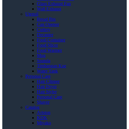
Glass Exhaust Fan
Wall Exhaust
Utensil
Bread Bin
Can Opener
Cutlery
Decanter
Food Container
Food Slicer
Food Warmer
Mug
Spatula
Timbangan Kue
Water Tank
Personal Care
Hair Clipper
Hair Dryer
Hair Styler
Personal Care
Shaver
Catalog
Ariston
KDK
Miyako