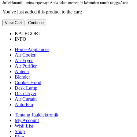
Jualelektronik – mitra terpercaya Anda dalam memenuhi kebutuhan rumah tangga Anda.
You've just added this product to the cart:
View Cart
Continue
KATEGORI
INFO
Home Appliances
Air Cooler
Air Fryer
Air Purifier
Antena
Blender
Cooker Hood
Desk Lamp
Dish Dryer
Air Curtain
Auto Fan
Tentang Jualelektronik
My Account
Wish List
Shop
Blog