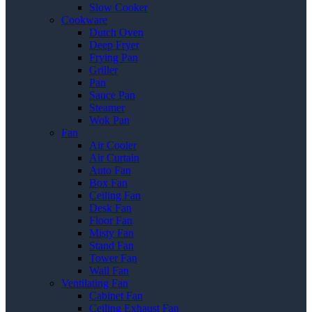
Slow Cooker
Cookware
Dutch Oven
Deep Fryer
Frying Pan
Griller
Pan
Sauce Pan
Steamer
Wok Pan
Fan
Air Cooler
Air Curtain
Auto Fan
Box Fan
Ceiling Fan
Desk Fan
Floor Fan
Misty Fan
Stand Fan
Tower Fan
Wall Fan
Ventilating Fan
Cabinet Fan
Ceiling Exhaust Fan