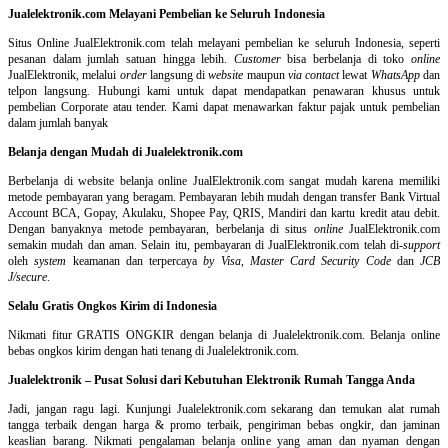
Jualelektronik.com Melayani Pembelian ke Seluruh Indonesia
Situs Online
JualElektronik.com telah melayani pembelian ke seluruh Indonesia, seperti
pesanan dalam jumlah satuan hingga lebih.
Customer
bisa berbelanja di toko
online
JualElektronik, melalui
order
langsung di
website
maupun
via contact
lewat
WhatsApp
dan
telpon langsung
.
Hubungi kami untuk dapat mendapatkan penawaran khusus untuk
pembelian Corporate atau tender. Kami dapat menawarkan faktur pajak untuk pembelian
dalam jumlah banyak
Belanja dengan Mudah di Jualelektronik.com
Berbelanja di
website belanja online
JualElektronik.com sangat mudah karena memiliki
metode pembayaran yang beragam. Pembayaran lebih mudah dengan transfer Bank Virtual
Account BCA, Gopay, Akulaku, Shopee Pay, QRIS, Mandiri dan kartu kredit atau debit.
Dengan banyaknya metode pembayaran, berbelanja di situs
online
JualElektronik.com
semakin mudah dan aman. Selain itu, pembayaran di JualElektronik.com telah di-
support
oleh
system
keamanan dan
terpercaya
by Visa
,
Master Card Security Code
dan
JCB
J/secure
.
Selalu Gratis Ongkos Kirim di Indonesia
Nikmati fitur GRATIS ONGKIR dengan belanja di Jualelektronik.com. Belanja online
bebas ongkos kirim dengan hati tenang di Jualelektronik.com.
Jualelektronik – Pusat Solusi dari Kebutuhan Elektronik Rumah Tangga Anda
Jadi, jangan ragu lagi. Kunjungi Jualelektronik.com sekarang dan temukan alat rumah
tangga terbaik dengan harga & promo terbaik, pengiriman bebas ongkir, dan jaminan
keaslian barang. Nikmati pengalaman belanja online yang aman dan nyaman dengan