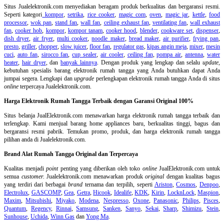
Situs Jualelektronik.com menyediakan beragam produk berkualitas dan bergaransi resmi.
Seperti kategori
kompor
,
setrika
,
rice cooker
,
magic com
,
oven
,
magic jar
,
kettle
,
food
processor
,
wok pan
,
stand fan
,
wall fan
,
ceiling exhaust fan
,
ventilating fan
,
wall exhaust
fan
,
cooker hob
,
kompor
,
kompor tanam
,
cooker hood
,
blender
,
cookware set
,
dispenser
,
dish dryer
,
air fryer
,
multi cooker
,
noodle maker
,
bread maker
,
air purifier
,
frying pan
,
presto
,
griller
,
chopper
,
slow juicer
,
floor fan
,
regulator gas
,
kipas angin meja
,
mixer
,
mesin
cuci
,
auto fan
,
sirocco fan
,
cup sealer
,
air cooler
,
ceiling fan
,
pompa air
,
antenna
,
water
heater
,
hair dryer
, dan
banyak lainnya
. Dengan produk yang lengkap dan selalu
update
,
kebutuhan spesialis barang elektronik rumah tangga yang Anda butuhkan dapat Anda
jumpai segera. Lengkapi dan
upgrade
perlengkapan elektronik rumah tangga Anda di situs
online
terpercaya Jualelektronik.com.
Harga Elektronik Rumah Tangga Terbaik dengan Garansi Original 100%
Situs belanja
JualElektronik.com menawarkan harga elektronik rumah tangga terbaik dan
terlengkap. Kami menjual barang home appliances baru, berkualitas tinggi, bagus dan
bergaransi resmi pabrik. Temukan promo, produk, dan harga elektronik rumah tangga
pilihan anda di Jualelektronik.com.
Brand Alat Rumah Tangga Original dan Terpercaya
Kualitas menjadi
point
penting yang diberikan oleh toko
online
JualElektronik.com untuk
semua
customer.
Jualelektronik.com menawarkan produk
original
dengan kualitas bagus
yang terdiri dari berbagai
brand
ternama dan terpilih, seperti
Ariston
,
Cosmos
,
Denpoo
,
Electrolux
,
GASCOMP
,
Gea
,
Getra
,
Hicook
,
Idealife
,
KDK
,
Kirin
,
LocknLock
,
Maspion
,
Maxim
,
Mitsubishi
,
Miyako
,
Modena
,
Nespresso
,
Oxone
,
Panasonic
,
Philips
,
Pisces
,
Quantum
,
Regency
,
Rinnai
,
Samsung
,
Sanken
,
Sanyo
,
Sekai
,
Sharp
,
Shimizu
,
Stein
,
Sunhouse
,
Uchida
,
Winn Gas
dan
Yong Ma
.