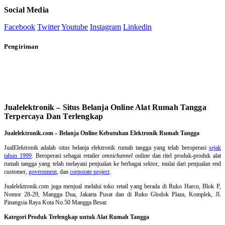
Social Media
Facebook
Twitter
Youtube
Instagram
Linkedin
Pengiriman
Jualelektronik – Situs Belanja Online Alat Rumah Tangga
Terpercaya Dan Terlengkap
Jualelektronik.com – Belanja Online Kebutuhan Elektronik Rumah Tangga
JualElektronik adalah
situs belanja elektronik rumah tangga
yang telah beroperasi
sejak
tahun 1999
. Beroperasi sebagai retailer
omnichannel
online dan ritel produk-produk alat
rumah tangga yang telah melayani penjualan ke berbagai sektor, mulai dari penjualan end
customer,
government
, dan
corporate project
.
Jualelektronik.com juga menjual melalui toko retail yang berada di Ruko Harco, Blok P,
Nomor 28-29, Mangga Dua, Jakarta Pusat dan di Ruko Glodok Plaza, Komplek, Jl.
Pinangsia Raya Kota No.50 Mangga Besar.
Kategori Produk Terlengkap untuk Alat Rumah Tangga