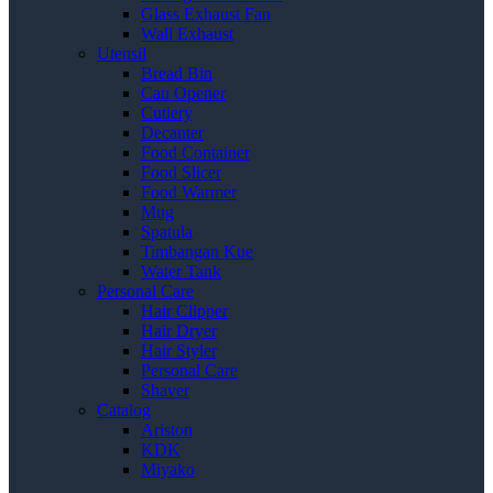
Glass Exhaust Fan
Wall Exhaust
Utensil
Bread Bin
Can Opener
Cutlery
Decanter
Food Container
Food Slicer
Food Warmer
Mug
Spatula
Timbangan Kue
Water Tank
Personal Care
Hair Clipper
Hair Dryer
Hair Styler
Personal Care
Shaver
Catalog
Ariston
KDK
Miyako