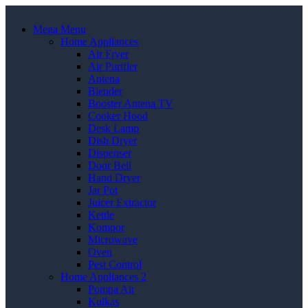
Mega Menu
Home Appliances
Air Fryer
Air Purifier
Antena
Blender
Booster Antena TV
Cooker Hood
Desk Lamp
Dish Dryer
Dispenser
Door Bell
Hand Dryer
Jar Pot
Juicer Extractor
Kettle
Kompor
Microwave
Oven
Pest Control
Home Appliances 2
Pompa Air
Kulkas