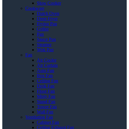
Slow Cooker
Cookware
Dutch Oven
Deep Fryer
Frying Pan
Griller
Pan
Sauce Pan
Steamer
Wok Pan
Fan
Air Cooler
Air Curtain
Auto Fan
Box Fan
Ceiling Fan
Desk Fan
Floor Fan
Misty Fan
Stand Fan
Tower Fan
Wall Fan
Ventilating Fan
Cabinet Fan
Ceiling Exhaust Fan