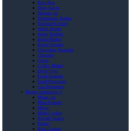
Rice Box
Slow Juicer
Storage Jar
Timbangan Badan
Vacuum Cleaner
Water Heater
Water Purifier
Bread Maker
Bread Toaster
Chocolate Fountain
Chopper
Citrus
Coffee Maker
Deep Fryer
Food Steamer
Food Processor
Gas Regulator
Home Appliances 3
Magic Jar
Meat Grinder
Mixer
Multi Cooker
Noodle Maker
Presto
Rice Cooker