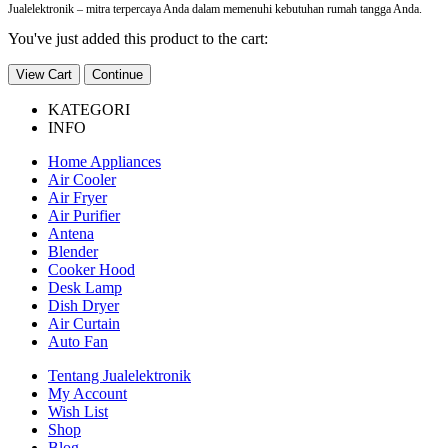
Jualelektronik – mitra terpercaya Anda dalam memenuhi kebutuhan rumah tangga Anda.
You've just added this product to the cart:
View Cart
Continue
KATEGORI
INFO
Home Appliances
Air Cooler
Air Fryer
Air Purifier
Antena
Blender
Cooker Hood
Desk Lamp
Dish Dryer
Air Curtain
Auto Fan
Tentang Jualelektronik
My Account
Wish List
Shop
Blog