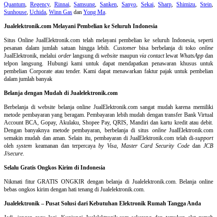
Quantum
,
Regency
,
Rinnai
,
Samsung
,
Sanken
,
Sanyo
,
Sekai
,
Sharp
,
Shimizu
,
Stein
,
Sunhouse
,
Uchida
,
Winn Gas
dan
Yong Ma
.
Jualelektronik.com Melayani Pembelian ke Seluruh Indonesia
Situs Online
JualElektronik.com telah melayani pembelian ke seluruh Indonesia, seperti
pesanan dalam jumlah satuan hingga lebih.
Customer
bisa berbelanja di toko
online
JualElektronik, melalui
order
langsung di
website
maupun
via contact
lewat
WhatsApp
dan
telpon langsung
.
Hubungi kami untuk dapat mendapatkan penawaran khusus untuk
pembelian Corporate atau tender. Kami dapat menawarkan faktur pajak untuk pembelian
dalam jumlah banyak
Belanja dengan Mudah di Jualelektronik.com
Berbelanja di
website belanja online
JualElektronik.com sangat mudah karena memiliki
metode pembayaran yang beragam. Pembayaran lebih mudah dengan transfer Bank Virtual
Account BCA, Gopay, Akulaku, Shopee Pay, QRIS, Mandiri dan kartu kredit atau debit.
Dengan banyaknya metode pembayaran, berbelanja di situs
online
JualElektronik.com
semakin mudah dan aman. Selain itu, pembayaran di JualElektronik.com telah di-
support
oleh
system
keamanan dan
terpercaya
by Visa
,
Master Card Security Code
dan
JCB
J/secure
.
Selalu Gratis Ongkos Kirim di Indonesia
Nikmati fitur GRATIS ONGKIR dengan belanja di Jualelektronik.com. Belanja online
bebas ongkos kirim dengan hati tenang di Jualelektronik.com.
Jualelektronik – Pusat Solusi dari Kebutuhan Elektronik Rumah Tangga Anda