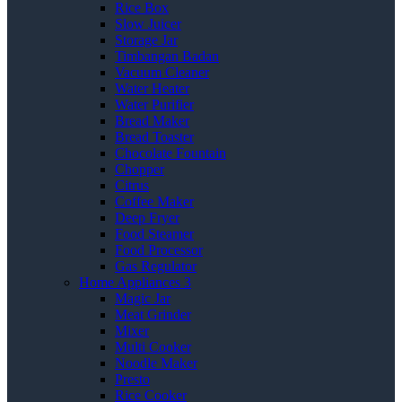
Rice Box
Slow Juicer
Storage Jar
Timbangan Badan
Vacuum Cleaner
Water Heater
Water Purifier
Bread Maker
Bread Toaster
Chocolate Fountain
Chopper
Citrus
Coffee Maker
Deep Fryer
Food Steamer
Food Processor
Gas Regulator
Home Appliances 3
Magic Jar
Meat Grinder
Mixer
Multi Cooker
Noodle Maker
Presto
Rice Cooker