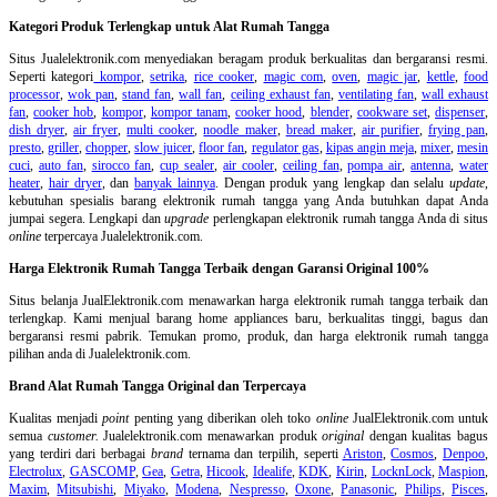
Kategori Produk Terlengkap untuk Alat Rumah Tangga
Situs Jualelektronik.com menyediakan beragam produk berkualitas dan bergaransi resmi.
Seperti kategori
kompor
,
setrika
,
rice cooker
,
magic com
,
oven
,
magic jar
,
kettle
,
food
processor
,
wok pan
,
stand fan
,
wall fan
,
ceiling exhaust fan
,
ventilating fan
,
wall exhaust
fan
,
cooker hob
,
kompor
,
kompor tanam
,
cooker hood
,
blender
,
cookware set
,
dispenser
,
dish dryer
,
air fryer
,
multi cooker
,
noodle maker
,
bread maker
,
air purifier
,
frying pan
,
presto
,
griller
,
chopper
,
slow juicer
,
floor fan
,
regulator gas
,
kipas angin meja
,
mixer
,
mesin
cuci
,
auto fan
,
sirocco fan
,
cup sealer
,
air cooler
,
ceiling fan
,
pompa air
,
antenna
,
water
heater
,
hair dryer
, dan
banyak lainnya
. Dengan produk yang lengkap dan selalu
update
,
kebutuhan spesialis barang elektronik rumah tangga yang Anda butuhkan dapat Anda
jumpai segera. Lengkapi dan
upgrade
perlengkapan elektronik rumah tangga Anda di situs
online
terpercaya Jualelektronik.com.
Harga Elektronik Rumah Tangga Terbaik dengan Garansi Original 100%
Situs belanja
JualElektronik.com menawarkan harga elektronik rumah tangga terbaik dan
terlengkap. Kami menjual barang home appliances baru, berkualitas tinggi, bagus dan
bergaransi resmi pabrik. Temukan promo, produk, dan harga elektronik rumah tangga
pilihan anda di Jualelektronik.com.
Brand Alat Rumah Tangga Original dan Terpercaya
Kualitas menjadi
point
penting yang diberikan oleh toko
online
JualElektronik.com untuk
semua
customer.
Jualelektronik.com menawarkan produk
original
dengan kualitas bagus
yang terdiri dari berbagai
brand
ternama dan terpilih, seperti
Ariston
,
Cosmos
,
Denpoo
,
Electrolux
,
GASCOMP
,
Gea
,
Getra
,
Hicook
,
Idealife
,
KDK
,
Kirin
,
LocknLock
,
Maspion
,
Maxim
,
Mitsubishi
,
Miyako
,
Modena
,
Nespresso
,
Oxone
,
Panasonic
,
Philips
,
Pisces
,