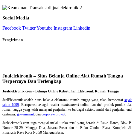
Social Media
Facebook
Twitter
Youtube
Instagram
Linkedin
Pengiriman
Jualelektronik – Situs Belanja Online Alat Rumah Tangga
Terpercaya Dan Terlengkap
Jualelektronik.com – Belanja Online Kebutuhan Elektronik Rumah Tangga
JualElektronik adalah
situs belanja elektronik rumah tangga
yang telah beroperasi
sejak
tahun 1999
. Beroperasi sebagai retailer
omnichannel
online dan ritel produk-produk alat
rumah tangga yang telah melayani penjualan ke berbagai sektor, mulai dari penjualan end
customer,
government
, dan
corporate project
.
Jualelektronik.com juga menjual melalui toko retail yang berada di Ruko Harco, Blok P,
Nomor 28-29, Mangga Dua, Jakarta Pusat dan di Ruko Glodok Plaza, Komplek, Jl.
Pinangsia Raya Kota No.50 Mangga Besar.