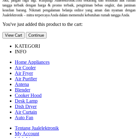
Jadi, jangan ragu lagi. Kunjungi Jualelektronik.com sekarang dan temukan alat rumah
tangga terbaik dengan harga & promo terbaik, pengiriman bebas ongkir, dan jaminan
keaslian barang. Nikmati pengalaman belanja online yang aman dan nyaman dengan
Jualelektronik – mitra terpercaya Anda dalam memenuhi kebutuhan rumah tangga Anda.
You've just added this product to the cart:
View Cart
Continue
KATEGORI
INFO
Home Appliances
Air Cooler
Air Fryer
Air Purifier
Antena
Blender
Cooker Hood
Desk Lamp
Dish Dryer
Air Curtain
Auto Fan
Tentang Jualelektronik
My Account