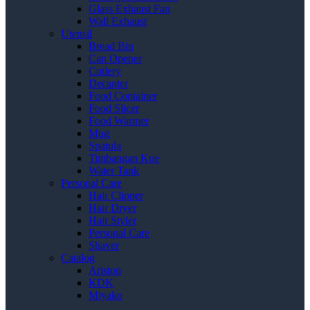
Glass Exhaust Fan
Wall Exhaust
Utensil
Bread Bin
Can Opener
Cutlery
Decanter
Food Container
Food Slicer
Food Warmer
Mug
Spatula
Timbangan Kue
Water Tank
Personal Care
Hair Clipper
Hair Dryer
Hair Styler
Personal Care
Shaver
Catalog
Ariston
KDK
Miyako