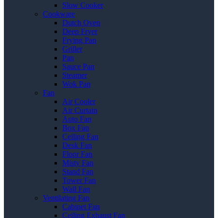
Slow Cooker
Cookware
Dutch Oven
Deep Fryer
Frying Pan
Griller
Pan
Sauce Pan
Steamer
Wok Pan
Fan
Air Cooler
Air Curtain
Auto Fan
Box Fan
Ceiling Fan
Desk Fan
Floor Fan
Misty Fan
Stand Fan
Tower Fan
Wall Fan
Ventilating Fan
Cabinet Fan
Ceiling Exhaust Fan