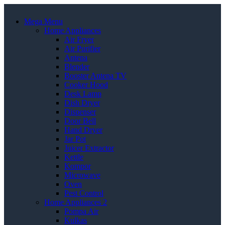
Mega Menu
Home Appliances
Air Fryer
Air Purifier
Antena
Blender
Booster Antena TV
Cooker Hood
Desk Lamp
Dish Dryer
Dispenser
Door Bell
Hand Dryer
Jar Pot
Juicer Extractor
Kettle
Kompor
Microwave
Oven
Pest Control
Home Appliances 2
Pompa Air
Kulkas