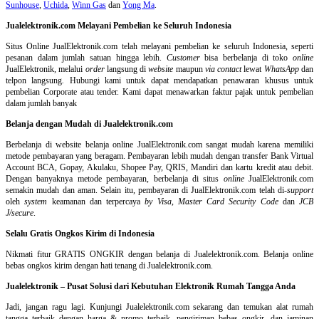
Sunhouse
,
Uchida
,
Winn Gas
dan
Yong Ma
.
Jualelektronik.com Melayani Pembelian ke Seluruh Indonesia
Situs Online
JualElektronik.com telah melayani pembelian ke seluruh Indonesia, seperti
pesanan dalam jumlah satuan hingga lebih.
Customer
bisa berbelanja di toko
online
JualElektronik, melalui
order
langsung di
website
maupun
via contact
lewat
WhatsApp
dan
telpon langsung
.
Hubungi kami untuk dapat mendapatkan penawaran khusus untuk
pembelian Corporate atau tender. Kami dapat menawarkan faktur pajak untuk pembelian
dalam jumlah banyak
Belanja dengan Mudah di Jualelektronik.com
Berbelanja di
website belanja online
JualElektronik.com sangat mudah karena memiliki
metode pembayaran yang beragam. Pembayaran lebih mudah dengan transfer Bank Virtual
Account BCA, Gopay, Akulaku, Shopee Pay, QRIS, Mandiri dan kartu kredit atau debit.
Dengan banyaknya metode pembayaran, berbelanja di situs
online
JualElektronik.com
semakin mudah dan aman. Selain itu, pembayaran di JualElektronik.com telah di-
support
oleh
system
keamanan dan
terpercaya
by Visa
,
Master Card Security Code
dan
JCB
J/secure
.
Selalu Gratis Ongkos Kirim di Indonesia
Nikmati fitur GRATIS ONGKIR dengan belanja di Jualelektronik.com. Belanja online
bebas ongkos kirim dengan hati tenang di Jualelektronik.com.
Jualelektronik – Pusat Solusi dari Kebutuhan Elektronik Rumah Tangga Anda
Jadi, jangan ragu lagi. Kunjungi Jualelektronik.com sekarang dan temukan alat rumah
tangga terbaik dengan harga & promo terbaik, pengiriman bebas ongkir, dan jaminan