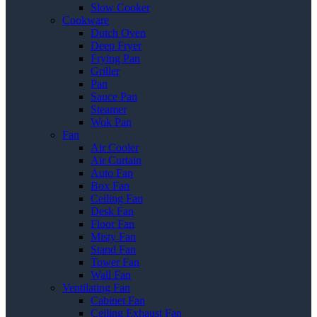
Slow Cooker
Cookware
Dutch Oven
Deep Fryer
Frying Pan
Griller
Pan
Sauce Pan
Steamer
Wok Pan
Fan
Air Cooler
Air Curtain
Auto Fan
Box Fan
Ceiling Fan
Desk Fan
Floor Fan
Misty Fan
Stand Fan
Tower Fan
Wall Fan
Ventilating Fan
Cabinet Fan
Ceiling Exhaust Fan