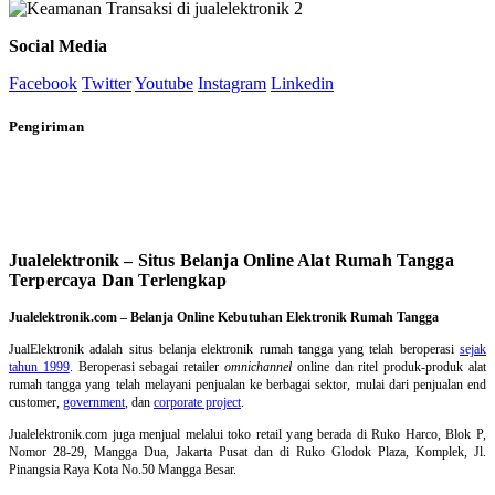
Social Media
Facebook
Twitter
Youtube
Instagram
Linkedin
Pengiriman
Jualelektronik – Situs Belanja Online Alat Rumah Tangga
Terpercaya Dan Terlengkap
Jualelektronik.com – Belanja Online Kebutuhan Elektronik Rumah Tangga
JualElektronik adalah
situs belanja elektronik rumah tangga
yang telah beroperasi
sejak
tahun 1999
. Beroperasi sebagai retailer
omnichannel
online dan ritel produk-produk alat
rumah tangga yang telah melayani penjualan ke berbagai sektor, mulai dari penjualan end
customer,
government
, dan
corporate project
.
Jualelektronik.com juga menjual melalui toko retail yang berada di Ruko Harco, Blok P,
Nomor 28-29, Mangga Dua, Jakarta Pusat dan di Ruko Glodok Plaza, Komplek, Jl.
Pinangsia Raya Kota No.50 Mangga Besar.