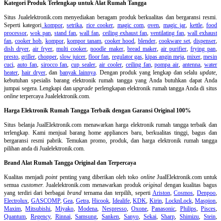
Kategori Produk Terlengkap untuk Alat Rumah Tangga
Situs Jualelektronik.com menyediakan beragam produk berkualitas dan bergaransi resmi.
Seperti kategori
kompor
,
setrika
,
rice cooker
,
magic com
,
oven
,
magic jar
,
kettle
,
food
processor
,
wok pan
,
stand fan
,
wall fan
,
ceiling exhaust fan
,
ventilating fan
,
wall exhaust
fan
,
cooker hob
,
kompor
,
kompor tanam
,
cooker hood
,
blender
,
cookware set
,
dispenser
,
dish dryer
,
air fryer
,
multi cooker
,
noodle maker
,
bread maker
,
air purifier
,
frying pan
,
presto
,
griller
,
chopper
,
slow juicer
,
floor fan
,
regulator gas
,
kipas angin meja
,
mixer
,
mesin
cuci
,
auto fan
,
sirocco fan
,
cup sealer
,
air cooler
,
ceiling fan
,
pompa air
,
antenna
,
water
heater
,
hair dryer
, dan
banyak lainnya
. Dengan produk yang lengkap dan selalu
update
,
kebutuhan spesialis barang elektronik rumah tangga yang Anda butuhkan dapat Anda
jumpai segera. Lengkapi dan
upgrade
perlengkapan elektronik rumah tangga Anda di situs
online
terpercaya Jualelektronik.com.
Harga Elektronik Rumah Tangga Terbaik dengan Garansi Original 100%
Situs belanja
JualElektronik.com menawarkan harga elektronik rumah tangga terbaik dan
terlengkap. Kami menjual barang home appliances baru, berkualitas tinggi, bagus dan
bergaransi resmi pabrik. Temukan promo, produk, dan harga elektronik rumah tangga
pilihan anda di Jualelektronik.com.
Brand Alat Rumah Tangga Original dan Terpercaya
Kualitas menjadi
point
penting yang diberikan oleh toko
online
JualElektronik.com untuk
semua
customer.
Jualelektronik.com menawarkan produk
original
dengan kualitas bagus
yang terdiri dari berbagai
brand
ternama dan terpilih, seperti
Ariston
,
Cosmos
,
Denpoo
,
Electrolux
,
GASCOMP
,
Gea
,
Getra
,
Hicook
,
Idealife
,
KDK
,
Kirin
,
LocknLock
,
Maspion
,
Maxim
,
Mitsubishi
,
Miyako
,
Modena
,
Nespresso
,
Oxone
,
Panasonic
,
Philips
,
Pisces
,
Quantum
,
Regency
,
Rinnai
,
Samsung
,
Sanken
,
Sanyo
,
Sekai
,
Sharp
,
Shimizu
,
Stein
,