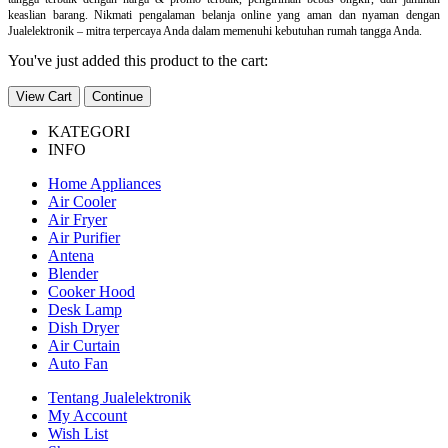
keaslian barang. Nikmati pengalaman belanja online yang aman dan nyaman dengan
Jualelektronik – mitra terpercaya Anda dalam memenuhi kebutuhan rumah tangga Anda.
You've just added this product to the cart:
View Cart
Continue
KATEGORI
INFO
Home Appliances
Air Cooler
Air Fryer
Air Purifier
Antena
Blender
Cooker Hood
Desk Lamp
Dish Dryer
Air Curtain
Auto Fan
Tentang Jualelektronik
My Account
Wish List