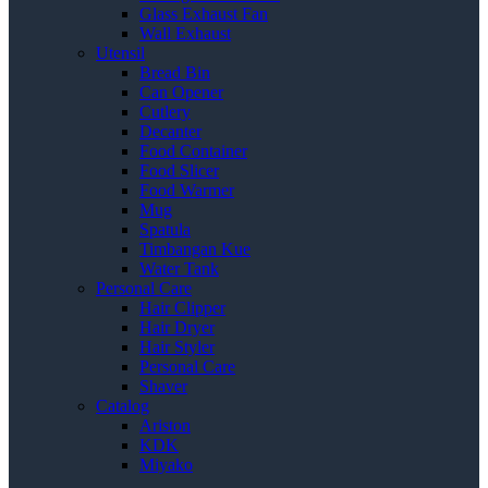
Glass Exhaust Fan
Wall Exhaust
Utensil
Bread Bin
Can Opener
Cutlery
Decanter
Food Container
Food Slicer
Food Warmer
Mug
Spatula
Timbangan Kue
Water Tank
Personal Care
Hair Clipper
Hair Dryer
Hair Styler
Personal Care
Shaver
Catalog
Ariston
KDK
Miyako