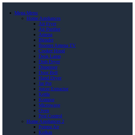
Mega Menu
Home Appliances
Air Fryer
Air Purifier
Antena
Blender
Booster Antena TV
Cooker Hood
Desk Lamp
Dish Dryer
Dispenser
Door Bell
Hand Dryer
Jar Pot
Juicer Extractor
Kettle
Kompor
Microwave
Oven
Pest Control
Home Appliances 2
Pompa Air
Kulkas