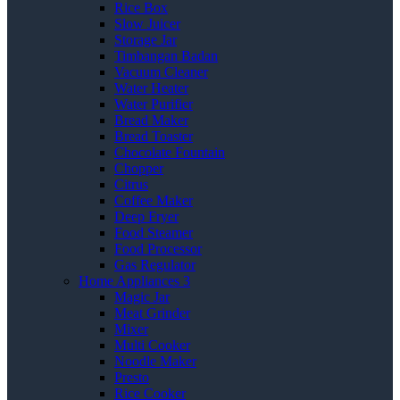
Rice Box
Slow Juicer
Storage Jar
Timbangan Badan
Vacuum Cleaner
Water Heater
Water Purifier
Bread Maker
Bread Toaster
Chocolate Fountain
Chopper
Citrus
Coffee Maker
Deep Fryer
Food Steamer
Food Processor
Gas Regulator
Home Appliances 3
Magic Jar
Meat Grinder
Mixer
Multi Cooker
Noodle Maker
Presto
Rice Cooker