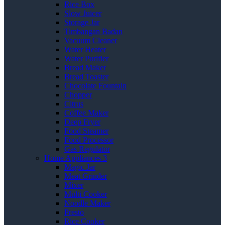
Rice Box
Slow Juicer
Storage Jar
Timbangan Badan
Vacuum Cleaner
Water Heater
Water Purifier
Bread Maker
Bread Toaster
Chocolate Fountain
Chopper
Citrus
Coffee Maker
Deep Fryer
Food Steamer
Food Processor
Gas Regulator
Home Appliances 3
Magic Jar
Meat Grinder
Mixer
Multi Cooker
Noodle Maker
Presto
Rice Cooker