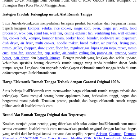
Nomor 28-29, Mangga Dua, Jakarta Pusat dan di Ruko Glodok Plaza, Komplek, Jl.
Pinangsia Raya Kota No.50 Mangga Besar.
Kategori Produk Terlengkap untuk Alat Rumah Tangga
Situs Jualelektronik.com menyediakan beragam produk berkualitas dan bergaransi resmi.
Seperti kategori
kompor
,
setrika
,
rice cooker
,
magic com
,
oven
,
magic jar
,
kettle
,
food
processor
,
wok pan
,
stand fan
,
wall fan
,
ceiling exhaust fan
,
ventilating fan
,
wall exhaust
fan
,
cooker hob
,
kompor
,
kompor tanam
,
cooker hood
,
blender
,
cookware set
,
dispenser
,
dish dryer
,
air fryer
,
multi cooker
,
noodle maker
,
bread maker
,
air purifier
,
frying pan
,
presto
,
griller
,
chopper
,
slow juicer
,
floor fan
,
regulator gas
,
kipas angin meja
,
mixer
,
mesin
cuci
,
auto fan
,
sirocco fan
,
cup sealer
,
air cooler
,
ceiling fan
,
pompa air
,
antenna
,
water
heater
,
hair dryer
, dan
banyak lainnya
. Dengan produk yang lengkap dan selalu
update
,
kebutuhan spesialis barang elektronik rumah tangga yang Anda butuhkan dapat Anda
jumpai segera. Lengkapi dan
upgrade
perlengkapan elektronik rumah tangga Anda di situs
online
terpercaya Jualelektronik.com.
Harga Elektronik Rumah Tangga Terbaik dengan Garansi Original 100%
Situs belanja
JualElektronik.com menawarkan harga elektronik rumah tangga terbaik dan
terlengkap. Kami menjual barang home appliances baru, berkualitas tinggi, bagus dan
bergaransi resmi pabrik. Temukan promo, produk, dan harga elektronik rumah tangga
pilihan anda di Jualelektronik.com.
Brand Alat Rumah Tangga Original dan Terpercaya
Kualitas menjadi
point
penting yang diberikan oleh toko
online
JualElektronik.com untuk
semua
customer.
Jualelektronik.com menawarkan produk
original
dengan kualitas bagus
yang terdiri dari berbagai
brand
ternama dan terpilih, seperti
Ariston
,
Cosmos
,
Denpoo
,
Electrolux
,
GASCOMP
,
Gea
,
Getra
,
Hicook
,
Idealife
,
KDK
,
Kirin
,
LocknLock
,
Maspion
,