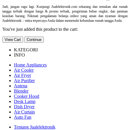
Jadi, jangan ragu lagi. Kunjungi Jualelektronik.com sekarang dan temukan alat rumah
tangga terbaik dengan harga & promo terbaik, pengiriman bebas ongkir, dan jaminan
keaslian barang. Nikmati pengalaman belanja online yang aman dan nyaman dengan
Jualelektronik – mitra terpercaya Anda dalam memenuhi kebutuhan rumah tangga Anda.
You've just added this product to the cart:
View Cart
Continue
KATEGORI
INFO
Home Appliances
Air Cooler
Air Fryer
Air Purifier
Antena
Blender
Cooker Hood
Desk Lamp
Dish Dryer
Air Curtain
Auto Fan
Tentang Jualelektronik