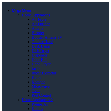
Mega Menu
Home Appliances
Air Fryer
Air Purifier
Antena
Blender
Booster Antena TV
Cooker Hood
Desk Lamp
Dish Dryer
Dispenser
Door Bell
Hand Dryer
Jar Pot
Juicer Extractor
Kettle
Kompor
Microwave
Oven
Pest Control
Home Appliances 2
Pompa Air
Kulkas