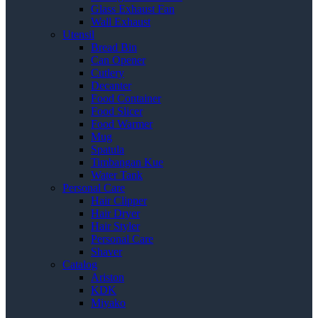
Glass Exhaust Fan
Wall Exhaust
Utensil
Bread Bin
Can Opener
Cutlery
Decanter
Food Container
Food Slicer
Food Warmer
Mug
Spatula
Timbangan Kue
Water Tank
Personal Care
Hair Clipper
Hair Dryer
Hair Styler
Personal Care
Shaver
Catalog
Ariston
KDK
Miyako