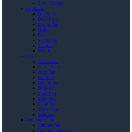
Slow Cooker
Cookware
Dutch Oven
Deep Fryer
Frying Pan
Griller
Pan
Sauce Pan
Steamer
Wok Pan
Fan
Air Cooler
Air Curtain
Auto Fan
Box Fan
Ceiling Fan
Desk Fan
Floor Fan
Misty Fan
Stand Fan
Tower Fan
Wall Fan
Ventilating Fan
Cabinet Fan
Ceiling Exhaust Fan