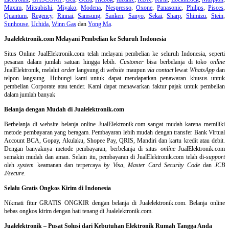
Maxim
,
Mitsubishi
,
Miyako
,
Modena
,
Nespresso
,
Oxone
,
Panasonic
,
Philips
,
Pisces
,
Quantum
,
Regency
,
Rinnai
,
Samsung
,
Sanken
,
Sanyo
,
Sekai
,
Sharp
,
Shimizu
,
Stein
,
Sunhouse
,
Uchida
,
Winn Gas
dan
Yong Ma
.
Jualelektronik.com Melayani Pembelian ke Seluruh Indonesia
Situs Online
JualElektronik.com telah melayani pembelian ke seluruh Indonesia, seperti
pesanan dalam jumlah satuan hingga lebih.
Customer
bisa berbelanja di toko
online
JualElektronik, melalui
order
langsung di
website
maupun
via contact
lewat
WhatsApp
dan
telpon langsung
.
Hubungi kami untuk dapat mendapatkan penawaran khusus untuk
pembelian Corporate atau tender. Kami dapat menawarkan faktur pajak untuk pembelian
dalam jumlah banyak
Belanja dengan Mudah di Jualelektronik.com
Berbelanja di
website belanja online
JualElektronik.com sangat mudah karena memiliki
metode pembayaran yang beragam. Pembayaran lebih mudah dengan transfer Bank Virtual
Account BCA, Gopay, Akulaku, Shopee Pay, QRIS, Mandiri dan kartu kredit atau debit.
Dengan banyaknya metode pembayaran, berbelanja di situs
online
JualElektronik.com
semakin mudah dan aman. Selain itu, pembayaran di JualElektronik.com telah di-
support
oleh
system
keamanan dan
terpercaya
by Visa
,
Master Card Security Code
dan
JCB
J/secure
.
Selalu Gratis Ongkos Kirim di Indonesia
Nikmati fitur GRATIS ONGKIR dengan belanja di Jualelektronik.com. Belanja online
bebas ongkos kirim dengan hati tenang di Jualelektronik.com.
Jualelektronik – Pusat Solusi dari Kebutuhan Elektronik Rumah Tangga Anda