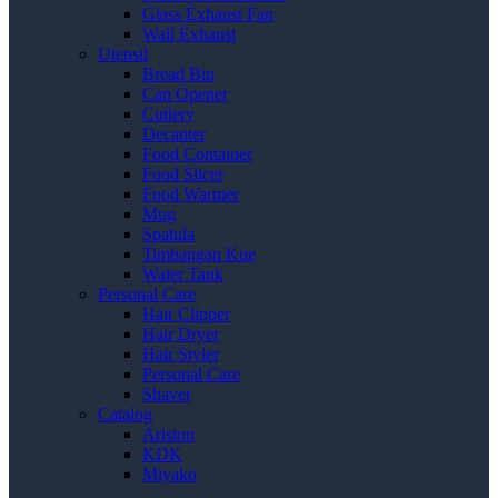
Glass Exhaust Fan
Wall Exhaust
Utensil
Bread Bin
Can Opener
Cutlery
Decanter
Food Container
Food Slicer
Food Warmer
Mug
Spatula
Timbangan Kue
Water Tank
Personal Care
Hair Clipper
Hair Dryer
Hair Styler
Personal Care
Shaver
Catalog
Ariston
KDK
Miyako