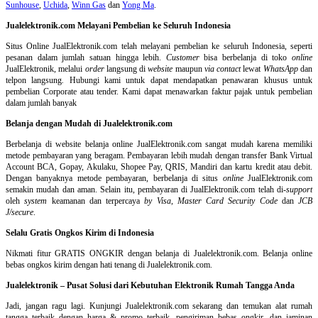
Sunhouse
,
Uchida
,
Winn Gas
dan
Yong Ma
.
Jualelektronik.com Melayani Pembelian ke Seluruh Indonesia
Situs Online
JualElektronik.com telah melayani pembelian ke seluruh Indonesia, seperti
pesanan dalam jumlah satuan hingga lebih.
Customer
bisa berbelanja di toko
online
JualElektronik, melalui
order
langsung di
website
maupun
via contact
lewat
WhatsApp
dan
telpon langsung
.
Hubungi kami untuk dapat mendapatkan penawaran khusus untuk
pembelian Corporate atau tender. Kami dapat menawarkan faktur pajak untuk pembelian
dalam jumlah banyak
Belanja dengan Mudah di Jualelektronik.com
Berbelanja di
website belanja online
JualElektronik.com sangat mudah karena memiliki
metode pembayaran yang beragam. Pembayaran lebih mudah dengan transfer Bank Virtual
Account BCA, Gopay, Akulaku, Shopee Pay, QRIS, Mandiri dan kartu kredit atau debit.
Dengan banyaknya metode pembayaran, berbelanja di situs
online
JualElektronik.com
semakin mudah dan aman. Selain itu, pembayaran di JualElektronik.com telah di-
support
oleh
system
keamanan dan
terpercaya
by Visa
,
Master Card Security Code
dan
JCB
J/secure
.
Selalu Gratis Ongkos Kirim di Indonesia
Nikmati fitur GRATIS ONGKIR dengan belanja di Jualelektronik.com. Belanja online
bebas ongkos kirim dengan hati tenang di Jualelektronik.com.
Jualelektronik – Pusat Solusi dari Kebutuhan Elektronik Rumah Tangga Anda
Jadi, jangan ragu lagi. Kunjungi Jualelektronik.com sekarang dan temukan alat rumah
tangga terbaik dengan harga & promo terbaik, pengiriman bebas ongkir, dan jaminan