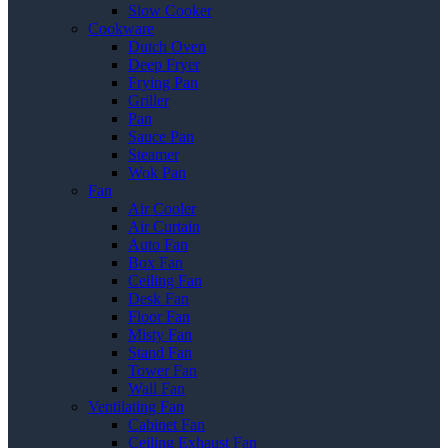
Slow Cooker
Cookware
Dutch Oven
Deep Fryer
Frying Pan
Griller
Pan
Sauce Pan
Steamer
Wok Pan
Fan
Air Cooler
Air Curtain
Auto Fan
Box Fan
Ceiling Fan
Desk Fan
Floor Fan
Misty Fan
Stand Fan
Tower Fan
Wall Fan
Ventilating Fan
Cabinet Fan
Ceiling Exhaust Fan