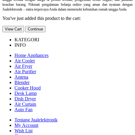
keaslian barang. Nikmati pengalaman belanja online yang aman dan nyaman dengan
Jualelektronik – mitra terpercaya Anda dalam memenuhi kebutuhan rumah tangga Anda.
You've just added this product to the cart:
View Cart
Continue
KATEGORI
INFO
Home Appliances
Air Cooler
Air Fryer
Air Purifier
Antena
Blender
Cooker Hood
Desk Lamp
Dish Dryer
Air Curtain
Auto Fan
Tentang Jualelektronik
My Account
Wish List