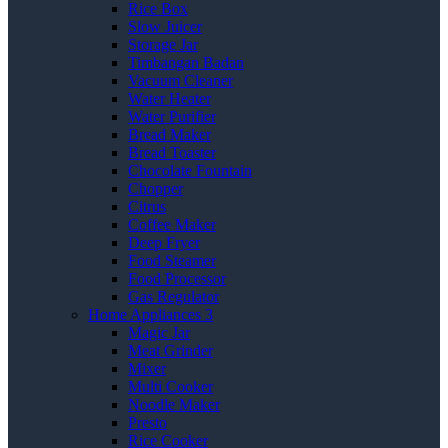
Rice Box
Slow Juicer
Storage Jar
Timbangan Badan
Vacuum Cleaner
Water Heater
Water Purifier
Bread Maker
Bread Toaster
Chocolate Fountain
Chopper
Citrus
Coffee Maker
Deep Fryer
Food Steamer
Food Processor
Gas Regulator
Home Appliances 3
Magic Jar
Meat Grinder
Mixer
Multi Cooker
Noodle Maker
Presto
Rice Cooker