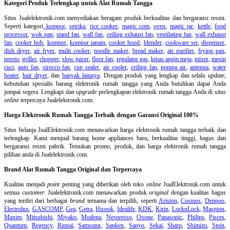
Kategori Produk Terlengkap untuk Alat Rumah Tangga
Situs Jualelektronik.com menyediakan beragam produk berkualitas dan bergaransi resmi.
Seperti kategori
kompor
,
setrika
,
rice cooker
,
magic com
,
oven
,
magic jar
,
kettle
,
food
processor
,
wok pan
,
stand fan
,
wall fan
,
ceiling exhaust fan
,
ventilating fan
,
wall exhaust
fan
,
cooker hob
,
kompor
,
kompor tanam
,
cooker hood
,
blender
,
cookware set
,
dispenser
,
dish dryer
,
air fryer
,
multi cooker
,
noodle maker
,
bread maker
,
air purifier
,
frying pan
,
presto
,
griller
,
chopper
,
slow juicer
,
floor fan
,
regulator gas
,
kipas angin meja
,
mixer
,
mesin
cuci
,
auto fan
,
sirocco fan
,
cup sealer
,
air cooler
,
ceiling fan
,
pompa air
,
antenna
,
water
heater
,
hair dryer
, dan
banyak lainnya
. Dengan produk yang lengkap dan selalu
update
,
kebutuhan spesialis barang elektronik rumah tangga yang Anda butuhkan dapat Anda
jumpai segera. Lengkapi dan
upgrade
perlengkapan elektronik rumah tangga Anda di situs
online
terpercaya Jualelektronik.com.
Harga Elektronik Rumah Tangga Terbaik dengan Garansi Original 100%
Situs belanja
JualElektronik.com menawarkan harga elektronik rumah tangga terbaik dan
terlengkap. Kami menjual barang home appliances baru, berkualitas tinggi, bagus dan
bergaransi resmi pabrik. Temukan promo, produk, dan harga elektronik rumah tangga
pilihan anda di Jualelektronik.com.
Brand Alat Rumah Tangga Original dan Terpercaya
Kualitas menjadi
point
penting yang diberikan oleh toko
online
JualElektronik.com untuk
semua
customer.
Jualelektronik.com menawarkan produk
original
dengan kualitas bagus
yang terdiri dari berbagai
brand
ternama dan terpilih, seperti
Ariston
,
Cosmos
,
Denpoo
,
Electrolux
,
GASCOMP
,
Gea
,
Getra
,
Hicook
,
Idealife
,
KDK
,
Kirin
,
LocknLock
,
Maspion
,
Maxim
,
Mitsubishi
,
Miyako
,
Modena
,
Nespresso
,
Oxone
,
Panasonic
,
Philips
,
Pisces
,
Quantum
,
Regency
,
Rinnai
,
Samsung
,
Sanken
,
Sanyo
,
Sekai
,
Sharp
,
Shimizu
,
Stein
,