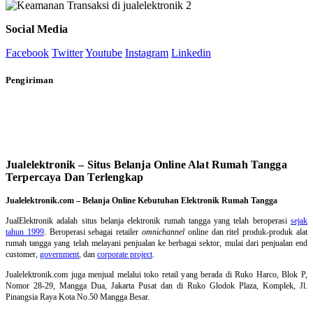
Social Media
Facebook
Twitter
Youtube
Instagram
Linkedin
Pengiriman
Jualelektronik – Situs Belanja Online Alat Rumah Tangga
Terpercaya Dan Terlengkap
Jualelektronik.com – Belanja Online Kebutuhan Elektronik Rumah Tangga
JualElektronik adalah
situs belanja elektronik rumah tangga
yang telah beroperasi
sejak
tahun 1999
. Beroperasi sebagai retailer
omnichannel
online dan ritel produk-produk alat
rumah tangga yang telah melayani penjualan ke berbagai sektor, mulai dari penjualan end
customer,
government
, dan
corporate project
.
Jualelektronik.com juga menjual melalui toko retail yang berada di Ruko Harco, Blok P,
Nomor 28-29, Mangga Dua, Jakarta Pusat dan di Ruko Glodok Plaza, Komplek, Jl.
Pinangsia Raya Kota No.50 Mangga Besar.