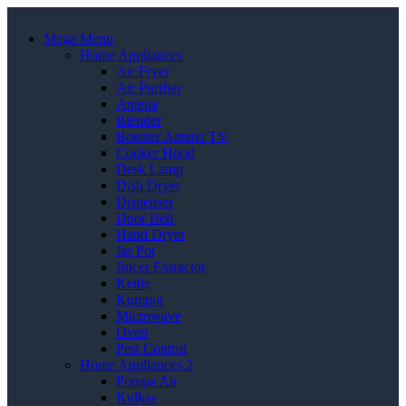
Mega Menu
Home Appliances
Air Fryer
Air Purifier
Antena
Blender
Booster Antena TV
Cooker Hood
Desk Lamp
Dish Dryer
Dispenser
Door Bell
Hand Dryer
Jar Pot
Juicer Extractor
Kettle
Kompor
Microwave
Oven
Pest Control
Home Appliances 2
Pompa Air
Kulkas