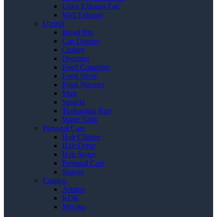
Glass Exhaust Fan
Wall Exhaust
Utensil
Bread Bin
Can Opener
Cutlery
Decanter
Food Container
Food Slicer
Food Warmer
Mug
Spatula
Timbangan Kue
Water Tank
Personal Care
Hair Clipper
Hair Dryer
Hair Styler
Personal Care
Shaver
Catalog
Ariston
KDK
Miyako