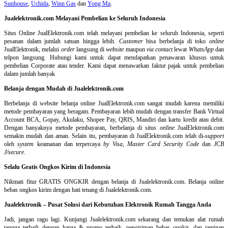
Sunhouse
,
Uchida
,
Winn Gas
dan
Yong Ma
.
Jualelektronik.com Melayani Pembelian ke Seluruh Indonesia
Situs Online
JualElektronik.com telah melayani pembelian ke seluruh Indonesia, seperti
pesanan dalam jumlah satuan hingga lebih.
Customer
bisa berbelanja di toko
online
JualElektronik, melalui
order
langsung di
website
maupun
via contact
lewat
WhatsApp
dan
telpon langsung
.
Hubungi kami untuk dapat mendapatkan penawaran khusus untuk
pembelian Corporate atau tender. Kami dapat menawarkan faktur pajak untuk pembelian
dalam jumlah banyak
Belanja dengan Mudah di Jualelektronik.com
Berbelanja di
website belanja online
JualElektronik.com sangat mudah karena memiliki
metode pembayaran yang beragam. Pembayaran lebih mudah dengan transfer Bank Virtual
Account BCA, Gopay, Akulaku, Shopee Pay, QRIS, Mandiri dan kartu kredit atau debit.
Dengan banyaknya metode pembayaran, berbelanja di situs
online
JualElektronik.com
semakin mudah dan aman. Selain itu, pembayaran di JualElektronik.com telah di-
support
oleh
system
keamanan dan
terpercaya
by Visa
,
Master Card Security Code
dan
JCB
J/secure
.
Selalu Gratis Ongkos Kirim di Indonesia
Nikmati fitur GRATIS ONGKIR dengan belanja di Jualelektronik.com. Belanja online
bebas ongkos kirim dengan hati tenang di Jualelektronik.com.
Jualelektronik – Pusat Solusi dari Kebutuhan Elektronik Rumah Tangga Anda
Jadi, jangan ragu lagi. Kunjungi Jualelektronik.com sekarang dan temukan alat rumah
tangga terbaik dengan harga & promo terbaik, pengiriman bebas ongkir, dan jaminan