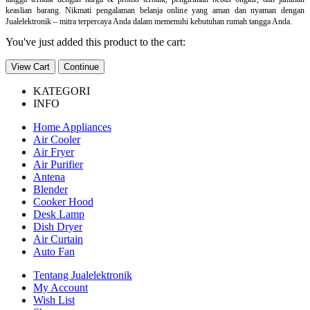
keaslian barang. Nikmati pengalaman belanja online yang aman dan nyaman dengan
Jualelektronik – mitra terpercaya Anda dalam memenuhi kebutuhan rumah tangga Anda.
You've just added this product to the cart:
View Cart
Continue
KATEGORI
INFO
Home Appliances
Air Cooler
Air Fryer
Air Purifier
Antena
Blender
Cooker Hood
Desk Lamp
Dish Dryer
Air Curtain
Auto Fan
Tentang Jualelektronik
My Account
Wish List