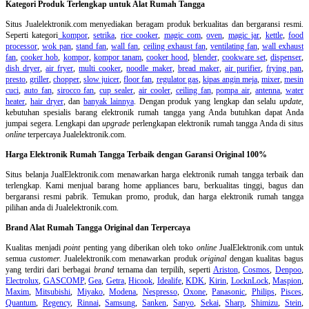
Kategori Produk Terlengkap untuk Alat Rumah Tangga
Situs Jualelektronik.com menyediakan beragam produk berkualitas dan bergaransi resmi.
Seperti kategori
kompor
,
setrika
,
rice cooker
,
magic com
,
oven
,
magic jar
,
kettle
,
food
processor
,
wok pan
,
stand fan
,
wall fan
,
ceiling exhaust fan
,
ventilating fan
,
wall exhaust
fan
,
cooker hob
,
kompor
,
kompor tanam
,
cooker hood
,
blender
,
cookware set
,
dispenser
,
dish dryer
,
air fryer
,
multi cooker
,
noodle maker
,
bread maker
,
air purifier
,
frying pan
,
presto
,
griller
,
chopper
,
slow juicer
,
floor fan
,
regulator gas
,
kipas angin meja
,
mixer
,
mesin
cuci
,
auto fan
,
sirocco fan
,
cup sealer
,
air cooler
,
ceiling fan
,
pompa air
,
antenna
,
water
heater
,
hair dryer
, dan
banyak lainnya
. Dengan produk yang lengkap dan selalu
update
,
kebutuhan spesialis barang elektronik rumah tangga yang Anda butuhkan dapat Anda
jumpai segera. Lengkapi dan
upgrade
perlengkapan elektronik rumah tangga Anda di situs
online
terpercaya Jualelektronik.com.
Harga Elektronik Rumah Tangga Terbaik dengan Garansi Original 100%
Situs belanja
JualElektronik.com menawarkan harga elektronik rumah tangga terbaik dan
terlengkap. Kami menjual barang home appliances baru, berkualitas tinggi, bagus dan
bergaransi resmi pabrik. Temukan promo, produk, dan harga elektronik rumah tangga
pilihan anda di Jualelektronik.com.
Brand Alat Rumah Tangga Original dan Terpercaya
Kualitas menjadi
point
penting yang diberikan oleh toko
online
JualElektronik.com untuk
semua
customer.
Jualelektronik.com menawarkan produk
original
dengan kualitas bagus
yang terdiri dari berbagai
brand
ternama dan terpilih, seperti
Ariston
,
Cosmos
,
Denpoo
,
Electrolux
,
GASCOMP
,
Gea
,
Getra
,
Hicook
,
Idealife
,
KDK
,
Kirin
,
LocknLock
,
Maspion
,
Maxim
,
Mitsubishi
,
Miyako
,
Modena
,
Nespresso
,
Oxone
,
Panasonic
,
Philips
,
Pisces
,
Quantum
,
Regency
,
Rinnai
,
Samsung
,
Sanken
,
Sanyo
,
Sekai
,
Sharp
,
Shimizu
,
Stein
,