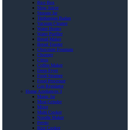
Rice Box
Slow Juicer
Storage Jar
Timbangan Badan
Vacuum Cleaner
Water Heater
Water Purifier
Bread Maker
Bread Toaster
Chocolate Fountain
Chopper
Citrus
Coffee Maker
Deep Fryer
Food Steamer
Food Processor
Gas Regulator
Home Appliances 3
Magic Jar
Meat Grinder
Mixer
Multi Cooker
Noodle Maker
Presto
Rice Cooker