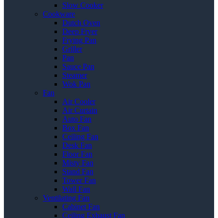
Slow Cooker
Cookware
Dutch Oven
Deep Fryer
Frying Pan
Griller
Pan
Sauce Pan
Steamer
Wok Pan
Fan
Air Cooler
Air Curtain
Auto Fan
Box Fan
Ceiling Fan
Desk Fan
Floor Fan
Misty Fan
Stand Fan
Tower Fan
Wall Fan
Ventilating Fan
Cabinet Fan
Ceiling Exhaust Fan