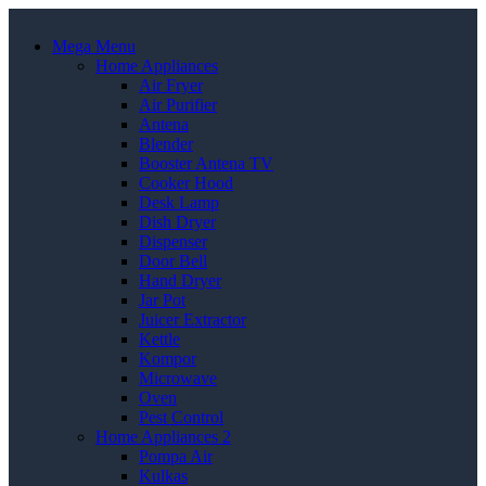
Mega Menu
Home Appliances
Air Fryer
Air Purifier
Antena
Blender
Booster Antena TV
Cooker Hood
Desk Lamp
Dish Dryer
Dispenser
Door Bell
Hand Dryer
Jar Pot
Juicer Extractor
Kettle
Kompor
Microwave
Oven
Pest Control
Home Appliances 2
Pompa Air
Kulkas