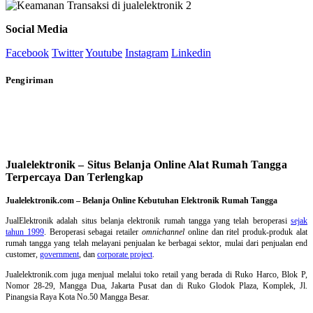
Social Media
Facebook
Twitter
Youtube
Instagram
Linkedin
Pengiriman
Jualelektronik – Situs Belanja Online Alat Rumah Tangga
Terpercaya Dan Terlengkap
Jualelektronik.com – Belanja Online Kebutuhan Elektronik Rumah Tangga
JualElektronik adalah
situs belanja elektronik rumah tangga
yang telah beroperasi
sejak
tahun 1999
. Beroperasi sebagai retailer
omnichannel
online dan ritel produk-produk alat
rumah tangga yang telah melayani penjualan ke berbagai sektor, mulai dari penjualan end
customer,
government
, dan
corporate project
.
Jualelektronik.com juga menjual melalui toko retail yang berada di Ruko Harco, Blok P,
Nomor 28-29, Mangga Dua, Jakarta Pusat dan di Ruko Glodok Plaza, Komplek, Jl.
Pinangsia Raya Kota No.50 Mangga Besar.