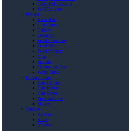
Glass Exhaust Fan
Wall Exhaust
Utensil
Bread Bin
Can Opener
Cutlery
Decanter
Food Container
Food Slicer
Food Warmer
Mug
Spatula
Timbangan Kue
Water Tank
Personal Care
Hair Clipper
Hair Dryer
Hair Styler
Personal Care
Shaver
Catalog
Ariston
KDK
Miyako