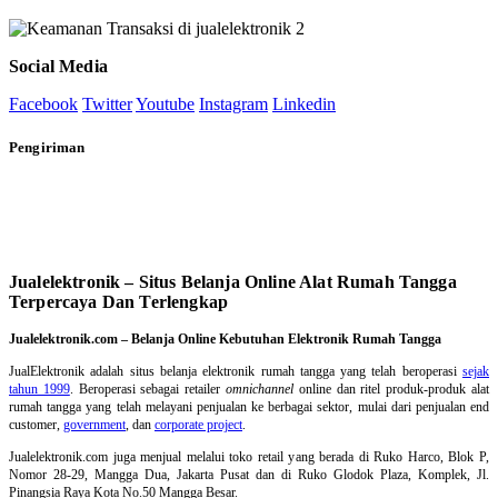
Social Media
Facebook
Twitter
Youtube
Instagram
Linkedin
Pengiriman
Jualelektronik – Situs Belanja Online Alat Rumah Tangga
Terpercaya Dan Terlengkap
Jualelektronik.com – Belanja Online Kebutuhan Elektronik Rumah Tangga
JualElektronik adalah
situs belanja elektronik rumah tangga
yang telah beroperasi
sejak
tahun 1999
. Beroperasi sebagai retailer
omnichannel
online dan ritel produk-produk alat
rumah tangga yang telah melayani penjualan ke berbagai sektor, mulai dari penjualan end
customer,
government
, dan
corporate project
.
Jualelektronik.com juga menjual melalui toko retail yang berada di Ruko Harco, Blok P,
Nomor 28-29, Mangga Dua, Jakarta Pusat dan di Ruko Glodok Plaza, Komplek, Jl.
Pinangsia Raya Kota No.50 Mangga Besar.