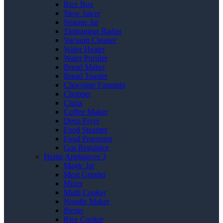
Rice Box
Slow Juicer
Storage Jar
Timbangan Badan
Vacuum Cleaner
Water Heater
Water Purifier
Bread Maker
Bread Toaster
Chocolate Fountain
Chopper
Citrus
Coffee Maker
Deep Fryer
Food Steamer
Food Processor
Gas Regulator
Home Appliances 3
Magic Jar
Meat Grinder
Mixer
Multi Cooker
Noodle Maker
Presto
Rice Cooker