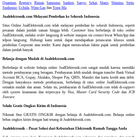
Quantum
,
Regency
,
Rinnai
,
Samsung
,
Sanken
,
Sanyo
,
Sekai
,
Sharp
,
Shimizu
,
Stein
,
Sunhouse
,
Uchida
,
Winn Gas
dan
Yong Ma
.
Jualelektronik.com Melayani Pembelian ke Seluruh Indonesia
Situs Online
JualElektronik.com telah melayani pembelian ke seluruh Indonesia, seperti
pesanan dalam jumlah satuan hingga lebih.
Customer
bisa berbelanja di toko
online
JualElektronik, melalui
order
langsung di
website
maupun
via contact
lewat
WhatsApp
dan
telpon langsung
.
Hubungi kami untuk dapat mendapatkan penawaran khusus untuk
pembelian Corporate atau tender. Kami dapat menawarkan faktur pajak untuk pembelian
dalam jumlah banyak
Belanja dengan Mudah di Jualelektronik.com
Berbelanja di
website belanja online
JualElektronik.com sangat mudah karena memiliki
metode pembayaran yang beragam. Pembayaran lebih mudah dengan transfer Bank Virtual
Account BCA, Gopay, Akulaku, Shopee Pay, QRIS, Mandiri dan kartu kredit atau debit.
Dengan banyaknya metode pembayaran, berbelanja di situs
online
JualElektronik.com
semakin mudah dan aman. Selain itu, pembayaran di JualElektronik.com telah di-
support
oleh
system
keamanan dan
terpercaya
by Visa
,
Master Card Security Code
dan
JCB
J/secure
.
Selalu Gratis Ongkos Kirim di Indonesia
Nikmati fitur GRATIS ONGKIR dengan belanja di Jualelektronik.com. Belanja online
bebas ongkos kirim dengan hati tenang di Jualelektronik.com.
Jualelektronik – Pusat Solusi dari Kebutuhan Elektronik Rumah Tangga Anda