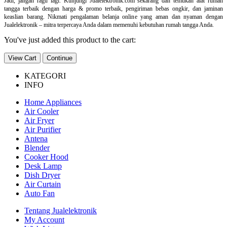
Jadi, jangan ragu lagi. Kunjungi Jualelektronik.com sekarang dan temukan alat rumah
tangga terbaik dengan harga & promo terbaik, pengiriman bebas ongkir, dan jaminan
keaslian barang. Nikmati pengalaman belanja online yang aman dan nyaman dengan
Jualelektronik – mitra terpercaya Anda dalam memenuhi kebutuhan rumah tangga Anda.
You've just added this product to the cart:
View Cart
Continue
KATEGORI
INFO
Home Appliances
Air Cooler
Air Fryer
Air Purifier
Antena
Blender
Cooker Hood
Desk Lamp
Dish Dryer
Air Curtain
Auto Fan
Tentang Jualelektronik
My Account