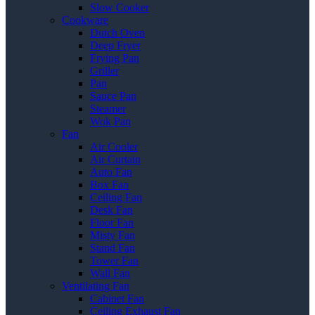
Slow Cooker
Cookware
Dutch Oven
Deep Fryer
Frying Pan
Griller
Pan
Sauce Pan
Steamer
Wok Pan
Fan
Air Cooler
Air Curtain
Auto Fan
Box Fan
Ceiling Fan
Desk Fan
Floor Fan
Misty Fan
Stand Fan
Tower Fan
Wall Fan
Ventilating Fan
Cabinet Fan
Ceiling Exhaust Fan