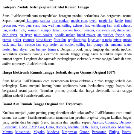
Kategori Produk Terlengkap untuk Alat Rumah Tangga
Situs Jualelektronik.com menyediakan beragam produk berkualitas dan bergaransi resmi.
Seperti kategori
kompor
,
setrika
,
rice cooker
,
magic com
,
oven
,
magic jar
,
kettle
,
food
processor
,
wok pan
,
stand fan
,
wall fan
,
ceiling exhaust fan
,
ventilating fan
,
wall exhaust
fan
,
cooker hob
,
kompor
,
kompor tanam
,
cooker hood
,
blender
,
cookware set
,
dispenser
,
dish dryer
,
air fryer
,
multi cooker
,
noodle maker
,
bread maker
,
air purifier
,
frying pan
,
presto
,
griller
,
chopper
,
slow juicer
,
floor fan
,
regulator gas
,
kipas angin meja
,
mixer
,
mesin
cuci
,
auto fan
,
sirocco fan
,
cup sealer
,
air cooler
,
ceiling fan
,
pompa air
,
antenna
,
water
heater
,
hair dryer
, dan
banyak lainnya
. Dengan produk yang lengkap dan selalu
update
,
kebutuhan spesialis barang elektronik rumah tangga yang Anda butuhkan dapat Anda
jumpai segera. Lengkapi dan
upgrade
perlengkapan elektronik rumah tangga Anda di situs
online
terpercaya Jualelektronik.com.
Harga Elektronik Rumah Tangga Terbaik dengan Garansi Original 100%
Situs belanja
JualElektronik.com menawarkan harga elektronik rumah tangga terbaik dan
terlengkap. Kami menjual barang home appliances baru, berkualitas tinggi, bagus dan
bergaransi resmi pabrik. Temukan promo, produk, dan harga elektronik rumah tangga
pilihan anda di Jualelektronik.com.
Brand Alat Rumah Tangga Original dan Terpercaya
Kualitas menjadi
point
penting yang diberikan oleh toko
online
JualElektronik.com untuk
semua
customer.
Jualelektronik.com menawarkan produk
original
dengan kualitas bagus
yang terdiri dari berbagai
brand
ternama dan terpilih, seperti
Ariston
,
Cosmos
,
Denpoo
,
Electrolux
,
GASCOMP
,
Gea
,
Getra
,
Hicook
,
Idealife
,
KDK
,
Kirin
,
LocknLock
,
Maspion
,
Maxim
,
Mitsubishi
,
Miyako
,
Modena
,
Nespresso
,
Oxone
,
Panasonic
,
Philips
,
Pisces
,