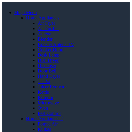
Mega Menu
Home Appliances
Air Fryer
Air Purifier
Antena
Blender
Booster Antena TV
Cooker Hood
Desk Lamp
Dish Dryer
Dispenser
Door Bell
Hand Dryer
Jar Pot
Juicer Extractor
Kettle
Kompor
Microwave
Oven
Pest Control
Home Appliances 2
Pompa Air
Kulkas