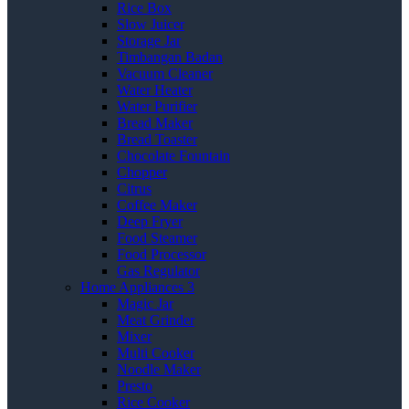
Rice Box
Slow Juicer
Storage Jar
Timbangan Badan
Vacuum Cleaner
Water Heater
Water Purifier
Bread Maker
Bread Toaster
Chocolate Fountain
Chopper
Citrus
Coffee Maker
Deep Fryer
Food Steamer
Food Processor
Gas Regulator
Home Appliances 3
Magic Jar
Meat Grinder
Mixer
Multi Cooker
Noodle Maker
Presto
Rice Cooker