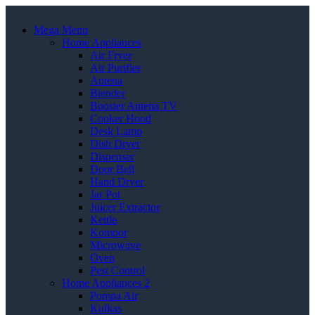
Mega Menu
Home Appliances
Air Fryer
Air Purifier
Antena
Blender
Booster Antena TV
Cooker Hood
Desk Lamp
Dish Dryer
Dispenser
Door Bell
Hand Dryer
Jar Pot
Juicer Extractor
Kettle
Kompor
Microwave
Oven
Pest Control
Home Appliances 2
Pompa Air
Kulkas