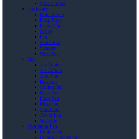
Slow Cooker
Cookware
Dutch Oven
Deep Fryer
Frying Pan
Griller
Pan
Sauce Pan
Steamer
Wok Pan
Fan
Air Cooler
Air Curtain
Auto Fan
Box Fan
Ceiling Fan
Desk Fan
Floor Fan
Misty Fan
Stand Fan
Tower Fan
Wall Fan
Ventilating Fan
Cabinet Fan
Ceiling Exhaust Fan