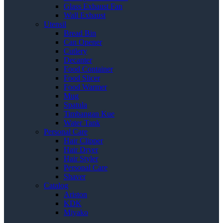
Glass Exhaust Fan
Wall Exhaust
Utensil
Bread Bin
Can Opener
Cutlery
Decanter
Food Container
Food Slicer
Food Warmer
Mug
Spatula
Timbangan Kue
Water Tank
Personal Care
Hair Clipper
Hair Dryer
Hair Styler
Personal Care
Shaver
Catalog
Ariston
KDK
Miyako