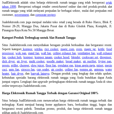
JualElektronik adalah
situs belanja elektronik rumah tangga
yang telah beroperasi
sejak
tahun 1999
. Beroperasi sebagai retailer
omnichannel
online dan ritel produk-produk alat
rumah tangga yang telah melayani penjualan ke berbagai sektor, mulai dari penjualan end
customer,
government
, dan
corporate project
.
Jualelektronik.com juga menjual melalui toko retail yang berada di Ruko Harco, Blok P,
Nomor 28-29, Mangga Dua, Jakarta Pusat dan di Ruko Glodok Plaza, Komplek, Jl.
Pinangsia Raya Kota No.50 Mangga Besar.
Kategori Produk Terlengkap untuk Alat Rumah Tangga
Situs Jualelektronik.com menyediakan beragam produk berkualitas dan bergaransi resmi.
Seperti kategori
kompor
,
setrika
,
rice cooker
,
magic com
,
oven
,
magic jar
,
kettle
,
food
processor
,
wok pan
,
stand fan
,
wall fan
,
ceiling exhaust fan
,
ventilating fan
,
wall exhaust
fan
,
cooker hob
,
kompor
,
kompor tanam
,
cooker hood
,
blender
,
cookware set
,
dispenser
,
dish dryer
,
air fryer
,
multi cooker
,
noodle maker
,
bread maker
,
air purifier
,
frying pan
,
presto
,
griller
,
chopper
,
slow juicer
,
floor fan
,
regulator gas
,
kipas angin meja
,
mixer
,
mesin
cuci
,
auto fan
,
sirocco fan
,
cup sealer
,
air cooler
,
ceiling fan
,
pompa air
,
antenna
,
water
heater
,
hair dryer
, dan
banyak lainnya
. Dengan produk yang lengkap dan selalu
update
,
kebutuhan spesialis barang elektronik rumah tangga yang Anda butuhkan dapat Anda
jumpai segera. Lengkapi dan
upgrade
perlengkapan elektronik rumah tangga Anda di situs
online
terpercaya Jualelektronik.com.
Harga Elektronik Rumah Tangga Terbaik dengan Garansi Original 100%
Situs belanja
JualElektronik.com menawarkan harga elektronik rumah tangga terbaik dan
terlengkap. Kami menjual barang home appliances baru, berkualitas tinggi, bagus dan
bergaransi resmi pabrik. Temukan promo, produk, dan harga elektronik rumah tangga
pilihan anda di Jualelektronik.com.