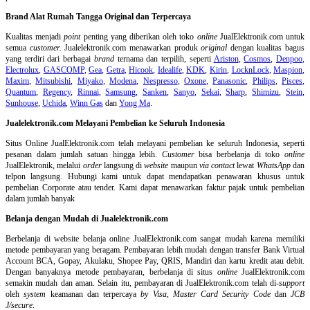
Brand Alat Rumah Tangga Original dan Terpercaya
Kualitas menjadi
point
penting yang diberikan oleh toko
online
JualElektronik.com untuk
semua
customer.
Jualelektronik.com menawarkan produk
original
dengan kualitas bagus
yang terdiri dari berbagai
brand
ternama dan terpilih, seperti
Ariston
,
Cosmos
,
Denpoo
,
Electrolux
,
GASCOMP
,
Gea
,
Getra
,
Hicook
,
Idealife
,
KDK
,
Kirin
,
LocknLock
,
Maspion
,
Maxim
,
Mitsubishi
,
Miyako
,
Modena
,
Nespresso
,
Oxone
,
Panasonic
,
Philips
,
Pisces
,
Quantum
,
Regency
,
Rinnai
,
Samsung
,
Sanken
,
Sanyo
,
Sekai
,
Sharp
,
Shimizu
,
Stein
,
Sunhouse
,
Uchida
,
Winn Gas
dan
Yong Ma
.
Jualelektronik.com Melayani Pembelian ke Seluruh Indonesia
Situs Online
JualElektronik.com telah melayani pembelian ke seluruh Indonesia, seperti
pesanan dalam jumlah satuan hingga lebih.
Customer
bisa berbelanja di toko
online
JualElektronik, melalui
order
langsung di
website
maupun
via contact
lewat
WhatsApp
dan
telpon langsung
.
Hubungi kami untuk dapat mendapatkan penawaran khusus untuk
pembelian Corporate atau tender. Kami dapat menawarkan faktur pajak untuk pembelian
dalam jumlah banyak
Belanja dengan Mudah di Jualelektronik.com
Berbelanja di
website belanja online
JualElektronik.com sangat mudah karena memiliki
metode pembayaran yang beragam. Pembayaran lebih mudah dengan transfer Bank Virtual
Account BCA, Gopay, Akulaku, Shopee Pay, QRIS, Mandiri dan kartu kredit atau debit.
Dengan banyaknya metode pembayaran, berbelanja di situs
online
JualElektronik.com
semakin mudah dan aman. Selain itu, pembayaran di JualElektronik.com telah di-
support
oleh
system
keamanan dan
terpercaya
by Visa
,
Master Card Security Code
dan
JCB
J/secure
.