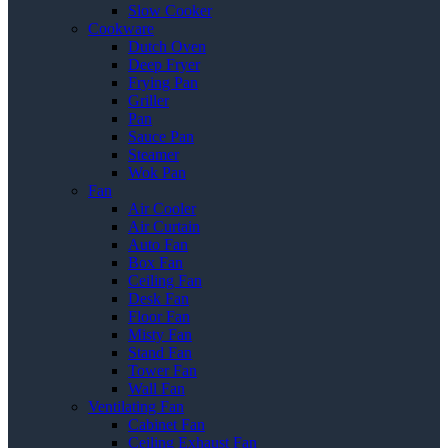
Slow Cooker
Cookware
Dutch Oven
Deep Fryer
Frying Pan
Griller
Pan
Sauce Pan
Steamer
Wok Pan
Fan
Air Cooler
Air Curtain
Auto Fan
Box Fan
Ceiling Fan
Desk Fan
Floor Fan
Misty Fan
Stand Fan
Tower Fan
Wall Fan
Ventilating Fan
Cabinet Fan
Ceiling Exhaust Fan