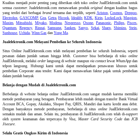
Kualitas menjadi
point
penting yang diberikan oleh toko
online
JualElektronik.com untuk
semua
customer.
Jualelektronik.com menawarkan produk
original
dengan kualitas bagus
yang terdiri dari berbagai
brand
ternama dan terpilih, seperti
Ariston
,
Cosmos
,
Denpoo
,
Electrolux
,
GASCOMP
,
Gea
,
Getra
,
Hicook
,
Idealife
,
KDK
,
Kirin
,
LocknLock
,
Maspion
,
Maxim
,
Mitsubishi
,
Miyako
,
Modena
,
Nespresso
,
Oxone
,
Panasonic
,
Philips
,
Pisces
,
Quantum
,
Regency
,
Rinnai
,
Samsung
,
Sanken
,
Sanyo
,
Sekai
,
Sharp
,
Shimizu
,
Stein
,
Sunhouse
,
Uchida
,
Winn Gas
dan
Yong Ma
.
Jualelektronik.com Melayani Pembelian ke Seluruh Indonesia
Situs Online
JualElektronik.com telah melayani pembelian ke seluruh Indonesia, seperti
pesanan dalam jumlah satuan hingga lebih.
Customer
bisa berbelanja di toko
online
JualElektronik, melalui
order
langsung di
website
maupun
via contact
lewat
WhatsApp
dan
telpon langsung
.
Hubungi kami untuk dapat mendapatkan penawaran khusus untuk
pembelian Corporate atau tender. Kami dapat menawarkan faktur pajak untuk pembelian
dalam jumlah banyak
Belanja dengan Mudah di Jualelektronik.com
Berbelanja di
website belanja online
JualElektronik.com sangat mudah karena memiliki
metode pembayaran yang beragam. Pembayaran lebih mudah dengan transfer Bank Virtual
Account BCA, Gopay, Akulaku, Shopee Pay, QRIS, Mandiri dan kartu kredit atau debit.
Dengan banyaknya metode pembayaran, berbelanja di situs
online
JualElektronik.com
semakin mudah dan aman. Selain itu, pembayaran di JualElektronik.com telah di-
support
oleh
system
keamanan dan
terpercaya
by Visa
,
Master Card Security Code
dan
JCB
J/secure
.
Selalu Gratis Ongkos Kirim di Indonesia