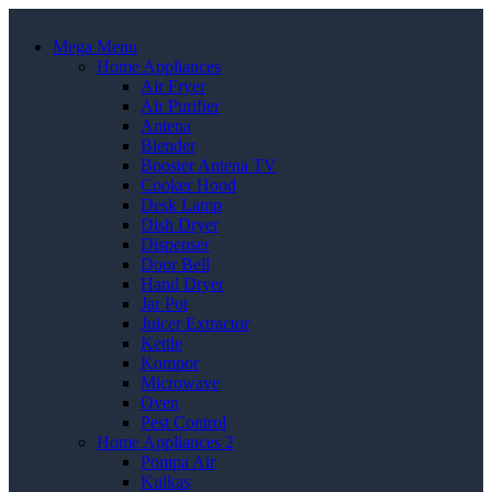
Mega Menu
Home Appliances
Air Fryer
Air Purifier
Antena
Blender
Booster Antena TV
Cooker Hood
Desk Lamp
Dish Dryer
Dispenser
Door Bell
Hand Dryer
Jar Pot
Juicer Extractor
Kettle
Kompor
Microwave
Oven
Pest Control
Home Appliances 2
Pompa Air
Kulkas