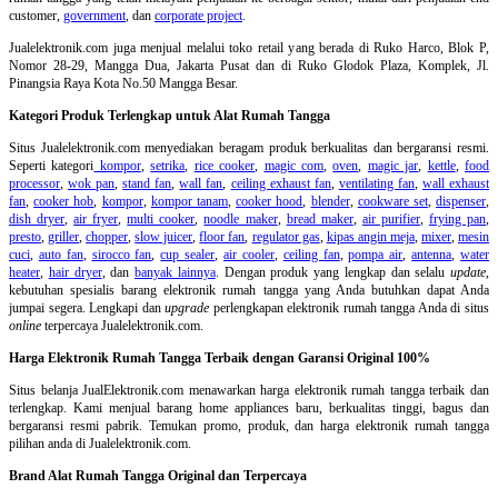
customer,
government
, dan
corporate project
.
Jualelektronik.com juga menjual melalui toko retail yang berada di Ruko Harco, Blok P,
Nomor 28-29, Mangga Dua, Jakarta Pusat dan di Ruko Glodok Plaza, Komplek, Jl.
Pinangsia Raya Kota No.50 Mangga Besar.
Kategori Produk Terlengkap untuk Alat Rumah Tangga
Situs Jualelektronik.com menyediakan beragam produk berkualitas dan bergaransi resmi.
Seperti kategori
kompor
,
setrika
,
rice cooker
,
magic com
,
oven
,
magic jar
,
kettle
,
food
processor
,
wok pan
,
stand fan
,
wall fan
,
ceiling exhaust fan
,
ventilating fan
,
wall exhaust
fan
,
cooker hob
,
kompor
,
kompor tanam
,
cooker hood
,
blender
,
cookware set
,
dispenser
,
dish dryer
,
air fryer
,
multi cooker
,
noodle maker
,
bread maker
,
air purifier
,
frying pan
,
presto
,
griller
,
chopper
,
slow juicer
,
floor fan
,
regulator gas
,
kipas angin meja
,
mixer
,
mesin
cuci
,
auto fan
,
sirocco fan
,
cup sealer
,
air cooler
,
ceiling fan
,
pompa air
,
antenna
,
water
heater
,
hair dryer
, dan
banyak lainnya
. Dengan produk yang lengkap dan selalu
update
,
kebutuhan spesialis barang elektronik rumah tangga yang Anda butuhkan dapat Anda
jumpai segera. Lengkapi dan
upgrade
perlengkapan elektronik rumah tangga Anda di situs
online
terpercaya Jualelektronik.com.
Harga Elektronik Rumah Tangga Terbaik dengan Garansi Original 100%
Situs belanja
JualElektronik.com menawarkan harga elektronik rumah tangga terbaik dan
terlengkap. Kami menjual barang home appliances baru, berkualitas tinggi, bagus dan
bergaransi resmi pabrik. Temukan promo, produk, dan harga elektronik rumah tangga
pilihan anda di Jualelektronik.com.
Brand Alat Rumah Tangga Original dan Terpercaya