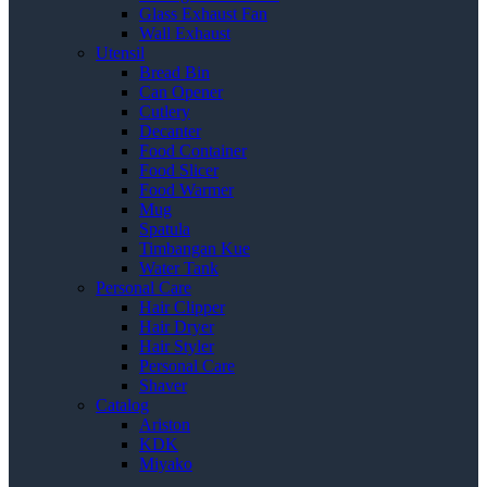
Glass Exhaust Fan
Wall Exhaust
Utensil
Bread Bin
Can Opener
Cutlery
Decanter
Food Container
Food Slicer
Food Warmer
Mug
Spatula
Timbangan Kue
Water Tank
Personal Care
Hair Clipper
Hair Dryer
Hair Styler
Personal Care
Shaver
Catalog
Ariston
KDK
Miyako