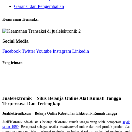
Garansi dan Pengembalian
Keamanan Transaksi
Social Media
Facebook
Twitter
Youtube
Instagram
Linkedin
Pengiriman
Jualelektronik – Situs Belanja Online Alat Rumah Tangga
Terpercaya Dan Terlengkap
Jualelektronik.com – Belanja Online Kebutuhan Elektronik Rumah Tangga
JualElektronik adalah
situs belanja elektronik rumah tangga
yang telah beroperasi
sejak
tahun 1999
. Beroperasi sebagai retailer
omnichannel
online dan ritel produk-produk alat
rumah tangga yang telah melayani penjualan ke berbagai sektor, mulai dari penjualan end