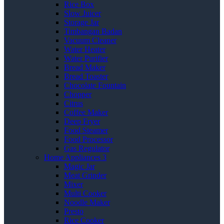
Rice Box
Slow Juicer
Storage Jar
Timbangan Badan
Vacuum Cleaner
Water Heater
Water Purifier
Bread Maker
Bread Toaster
Chocolate Fountain
Chopper
Citrus
Coffee Maker
Deep Fryer
Food Steamer
Food Processor
Gas Regulator
Home Appliances 3
Magic Jar
Meat Grinder
Mixer
Multi Cooker
Noodle Maker
Presto
Rice Cooker