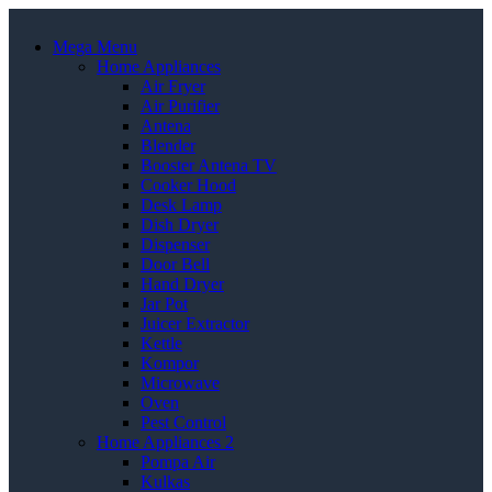
Mega Menu
Home Appliances
Air Fryer
Air Purifier
Antena
Blender
Booster Antena TV
Cooker Hood
Desk Lamp
Dish Dryer
Dispenser
Door Bell
Hand Dryer
Jar Pot
Juicer Extractor
Kettle
Kompor
Microwave
Oven
Pest Control
Home Appliances 2
Pompa Air
Kulkas