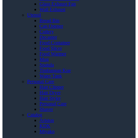
Glass Exhaust Fan
Wall Exhaust
Utensil
Bread Bin
Can Opener
Cutlery
Decanter
Food Container
Food Slicer
Food Warmer
Mug
Spatula
Timbangan Kue
Water Tank
Personal Care
Hair Clipper
Hair Dryer
Hair Styler
Personal Care
Shaver
Catalog
Ariston
KDK
Miyako