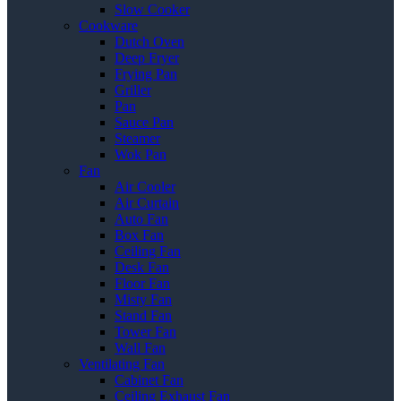
Slow Cooker
Cookware
Dutch Oven
Deep Fryer
Frying Pan
Griller
Pan
Sauce Pan
Steamer
Wok Pan
Fan
Air Cooler
Air Curtain
Auto Fan
Box Fan
Ceiling Fan
Desk Fan
Floor Fan
Misty Fan
Stand Fan
Tower Fan
Wall Fan
Ventilating Fan
Cabinet Fan
Ceiling Exhaust Fan