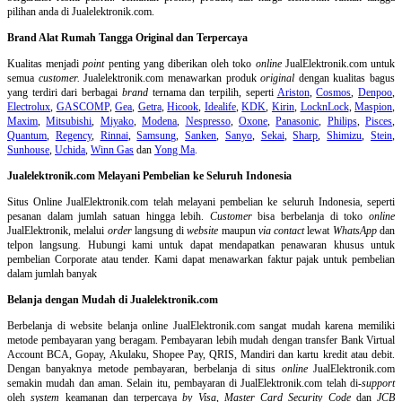
pilihan anda di Jualelektronik.com.
Brand Alat Rumah Tangga Original dan Terpercaya
Kualitas menjadi
point
penting yang diberikan oleh toko
online
JualElektronik.com untuk
semua
customer.
Jualelektronik.com menawarkan produk
original
dengan kualitas bagus
yang terdiri dari berbagai
brand
ternama dan terpilih, seperti
Ariston
,
Cosmos
,
Denpoo
,
Electrolux
,
GASCOMP
,
Gea
,
Getra
,
Hicook
,
Idealife
,
KDK
,
Kirin
,
LocknLock
,
Maspion
,
Maxim
,
Mitsubishi
,
Miyako
,
Modena
,
Nespresso
,
Oxone
,
Panasonic
,
Philips
,
Pisces
,
Quantum
,
Regency
,
Rinnai
,
Samsung
,
Sanken
,
Sanyo
,
Sekai
,
Sharp
,
Shimizu
,
Stein
,
Sunhouse
,
Uchida
,
Winn Gas
dan
Yong Ma
.
Jualelektronik.com Melayani Pembelian ke Seluruh Indonesia
Situs Online
JualElektronik.com telah melayani pembelian ke seluruh Indonesia, seperti
pesanan dalam jumlah satuan hingga lebih.
Customer
bisa berbelanja di toko
online
JualElektronik, melalui
order
langsung di
website
maupun
via contact
lewat
WhatsApp
dan
telpon langsung
.
Hubungi kami untuk dapat mendapatkan penawaran khusus untuk
pembelian Corporate atau tender. Kami dapat menawarkan faktur pajak untuk pembelian
dalam jumlah banyak
Belanja dengan Mudah di Jualelektronik.com
Berbelanja di
website belanja online
JualElektronik.com sangat mudah karena memiliki
metode pembayaran yang beragam. Pembayaran lebih mudah dengan transfer Bank Virtual
Account BCA, Gopay, Akulaku, Shopee Pay, QRIS, Mandiri dan kartu kredit atau debit.
Dengan banyaknya metode pembayaran, berbelanja di situs
online
JualElektronik.com
semakin mudah dan aman. Selain itu, pembayaran di JualElektronik.com telah di-
support
oleh
system
keamanan dan
terpercaya
by Visa
,
Master Card Security Code
dan
JCB