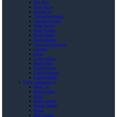
Rice Box
Slow Juicer
Storage Jar
Timbangan Badan
Vacuum Cleaner
Water Heater
Water Purifier
Bread Maker
Bread Toaster
Chocolate Fountain
Chopper
Citrus
Coffee Maker
Deep Fryer
Food Steamer
Food Processor
Gas Regulator
Home Appliances 3
Magic Jar
Meat Grinder
Mixer
Multi Cooker
Noodle Maker
Presto
Rice Cooker