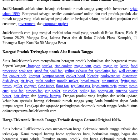
JualElektronik adalah
situs belanja elektronik rumah tangga
yang telah beroperasi
sejak
tahun 1999
. Beroperasi sebagai retailer
omnichannel
online dan ritel produk-produk alat
rumah tangga yang telah melayani penjualan ke berbagai sektor, mulai dari penjualan end
customer,
government
, dan
corporate project
.
Jualelektronik.com juga menjual melalui toko retail yang berada di Ruko Harco, Blok P,
Nomor 28-29, Mangga Dua, Jakarta Pusat dan di Ruko Glodok Plaza, Komplek, Jl.
Pinangsia Raya Kota No.50 Mangga Besar.
Kategori Produk Terlengkap untuk Alat Rumah Tangga
Situs Jualelektronik.com menyediakan beragam produk berkualitas dan bergaransi resmi.
Seperti kategori
kompor
,
setrika
,
rice cooker
,
magic com
,
oven
,
magic jar
,
kettle
,
food
processor
,
wok pan
,
stand fan
,
wall fan
,
ceiling exhaust fan
,
ventilating fan
,
wall exhaust
fan
,
cooker hob
,
kompor
,
kompor tanam
,
cooker hood
,
blender
,
cookware set
,
dispenser
,
dish dryer
,
air fryer
,
multi cooker
,
noodle maker
,
bread maker
,
air purifier
,
frying pan
,
presto
,
griller
,
chopper
,
slow juicer
,
floor fan
,
regulator gas
,
kipas angin meja
,
mixer
,
mesin
cuci
,
auto fan
,
sirocco fan
,
cup sealer
,
air cooler
,
ceiling fan
,
pompa air
,
antenna
,
water
heater
,
hair dryer
, dan
banyak lainnya
. Dengan produk yang lengkap dan selalu
update
,
kebutuhan spesialis barang elektronik rumah tangga yang Anda butuhkan dapat Anda
jumpai segera. Lengkapi dan
upgrade
perlengkapan elektronik rumah tangga Anda di situs
online
terpercaya Jualelektronik.com.
Harga Elektronik Rumah Tangga Terbaik dengan Garansi Original 100%
Situs belanja
JualElektronik.com menawarkan harga elektronik rumah tangga terbaik dan
terlengkap. Kami menjual barang home appliances baru, berkualitas tinggi, bagus dan
bergaransi resmi pabrik. Temukan promo, produk, dan harga elektronik rumah tangga