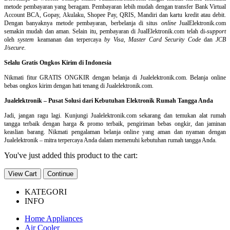
metode pembayaran yang beragam. Pembayaran lebih mudah dengan transfer Bank Virtual
Account BCA, Gopay, Akulaku, Shopee Pay, QRIS, Mandiri dan kartu kredit atau debit.
Dengan banyaknya metode pembayaran, berbelanja di situs
online
JualElektronik.com
semakin mudah dan aman. Selain itu, pembayaran di JualElektronik.com telah di-
support
oleh
system
keamanan dan
terpercaya
by Visa
,
Master Card Security Code
dan
JCB
J/secure
.
Selalu Gratis Ongkos Kirim di Indonesia
Nikmati fitur GRATIS ONGKIR dengan belanja di Jualelektronik.com. Belanja online
bebas ongkos kirim dengan hati tenang di Jualelektronik.com.
Jualelektronik – Pusat Solusi dari Kebutuhan Elektronik Rumah Tangga Anda
Jadi, jangan ragu lagi. Kunjungi Jualelektronik.com sekarang dan temukan alat rumah
tangga terbaik dengan harga & promo terbaik, pengiriman bebas ongkir, dan jaminan
keaslian barang. Nikmati pengalaman belanja online yang aman dan nyaman dengan
Jualelektronik – mitra terpercaya Anda dalam memenuhi kebutuhan rumah tangga Anda.
You've just added this product to the cart:
View Cart
Continue
KATEGORI
INFO
Home Appliances
Air Cooler