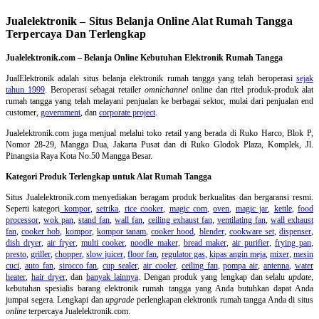
Jualelektronik – Situs Belanja Online Alat Rumah Tangga
Terpercaya Dan Terlengkap
Jualelektronik.com – Belanja Online Kebutuhan Elektronik Rumah Tangga
JualElektronik adalah
situs belanja elektronik rumah tangga
yang telah beroperasi
sejak
tahun 1999
. Beroperasi sebagai retailer
omnichannel
online dan ritel produk-produk alat
rumah tangga yang telah melayani penjualan ke berbagai sektor, mulai dari penjualan end
customer,
government
, dan
corporate project
.
Jualelektronik.com juga menjual melalui toko retail yang berada di Ruko Harco, Blok P,
Nomor 28-29, Mangga Dua, Jakarta Pusat dan di Ruko Glodok Plaza, Komplek, Jl.
Pinangsia Raya Kota No.50 Mangga Besar.
Kategori Produk Terlengkap untuk Alat Rumah Tangga
Situs Jualelektronik.com menyediakan beragam produk berkualitas dan bergaransi resmi.
Seperti kategori
kompor
,
setrika
,
rice cooker
,
magic com
,
oven
,
magic jar
,
kettle
,
food
processor
,
wok pan
,
stand fan
,
wall fan
,
ceiling exhaust fan
,
ventilating fan
,
wall exhaust
fan
,
cooker hob
,
kompor
,
kompor tanam
,
cooker hood
,
blender
,
cookware set
,
dispenser
,
dish dryer
,
air fryer
,
multi cooker
,
noodle maker
,
bread maker
,
air purifier
,
frying pan
,
presto
,
griller
,
chopper
,
slow juicer
,
floor fan
,
regulator gas
,
kipas angin meja
,
mixer
,
mesin
cuci
,
auto fan
,
sirocco fan
,
cup sealer
,
air cooler
,
ceiling fan
,
pompa air
,
antenna
,
water
heater
,
hair dryer
, dan
banyak lainnya
. Dengan produk yang lengkap dan selalu
update
,
kebutuhan spesialis barang elektronik rumah tangga yang Anda butuhkan dapat Anda
jumpai segera. Lengkapi dan
upgrade
perlengkapan elektronik rumah tangga Anda di situs
online
terpercaya Jualelektronik.com.