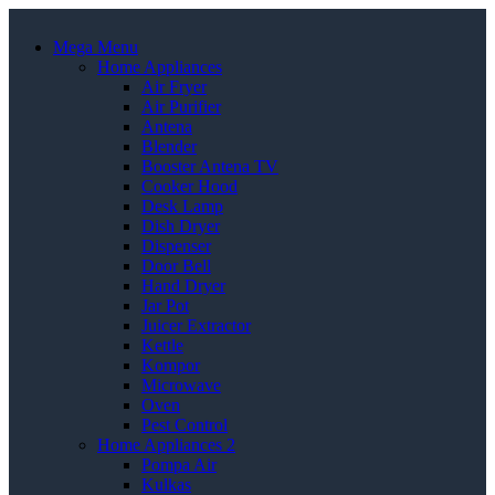
Mega Menu
Home Appliances
Air Fryer
Air Purifier
Antena
Blender
Booster Antena TV
Cooker Hood
Desk Lamp
Dish Dryer
Dispenser
Door Bell
Hand Dryer
Jar Pot
Juicer Extractor
Kettle
Kompor
Microwave
Oven
Pest Control
Home Appliances 2
Pompa Air
Kulkas