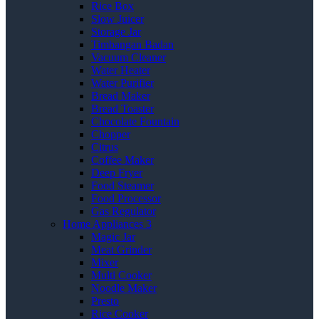
Rice Box
Slow Juicer
Storage Jar
Timbangan Badan
Vacuum Cleaner
Water Heater
Water Purifier
Bread Maker
Bread Toaster
Chocolate Fountain
Chopper
Citrus
Coffee Maker
Deep Fryer
Food Steamer
Food Processor
Gas Regulator
Home Appliances 3
Magic Jar
Meat Grinder
Mixer
Multi Cooker
Noodle Maker
Presto
Rice Cooker