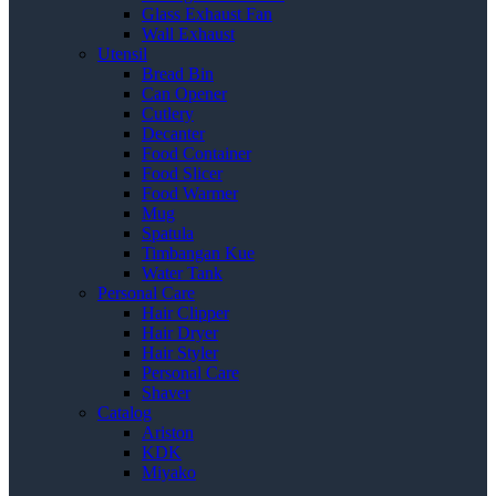
Glass Exhaust Fan
Wall Exhaust
Utensil
Bread Bin
Can Opener
Cutlery
Decanter
Food Container
Food Slicer
Food Warmer
Mug
Spatula
Timbangan Kue
Water Tank
Personal Care
Hair Clipper
Hair Dryer
Hair Styler
Personal Care
Shaver
Catalog
Ariston
KDK
Miyako