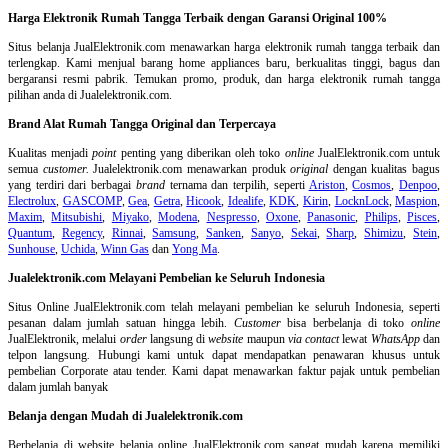
Harga Elektronik Rumah Tangga Terbaik dengan Garansi Original 100%
Situs belanja
JualElektronik.com menawarkan harga elektronik rumah tangga terbaik dan
terlengkap. Kami menjual barang home appliances baru, berkualitas tinggi, bagus dan
bergaransi resmi pabrik. Temukan promo, produk, dan harga elektronik rumah tangga
pilihan anda di Jualelektronik.com.
Brand Alat Rumah Tangga Original dan Terpercaya
Kualitas menjadi
point
penting yang diberikan oleh toko
online
JualElektronik.com untuk
semua
customer.
Jualelektronik.com menawarkan produk
original
dengan kualitas bagus
yang terdiri dari berbagai
brand
ternama dan terpilih, seperti
Ariston
,
Cosmos
,
Denpoo
,
Electrolux
,
GASCOMP
,
Gea
,
Getra
,
Hicook
,
Idealife
,
KDK
,
Kirin
,
LocknLock
,
Maspion
,
Maxim
,
Mitsubishi
,
Miyako
,
Modena
,
Nespresso
,
Oxone
,
Panasonic
,
Philips
,
Pisces
,
Quantum
,
Regency
,
Rinnai
,
Samsung
,
Sanken
,
Sanyo
,
Sekai
,
Sharp
,
Shimizu
,
Stein
,
Sunhouse
,
Uchida
,
Winn Gas
dan
Yong Ma
.
Jualelektronik.com Melayani Pembelian ke Seluruh Indonesia
Situs Online
JualElektronik.com telah melayani pembelian ke seluruh Indonesia, seperti
pesanan dalam jumlah satuan hingga lebih.
Customer
bisa berbelanja di toko
online
JualElektronik, melalui
order
langsung di
website
maupun
via contact
lewat
WhatsApp
dan
telpon langsung
.
Hubungi kami untuk dapat mendapatkan penawaran khusus untuk
pembelian Corporate atau tender. Kami dapat menawarkan faktur pajak untuk pembelian
dalam jumlah banyak
Belanja dengan Mudah di Jualelektronik.com
Berbelanja di
website belanja online
JualElektronik.com sangat mudah karena memiliki