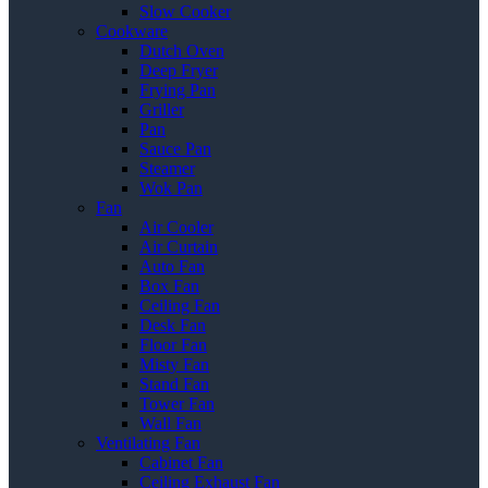
Slow Cooker
Cookware
Dutch Oven
Deep Fryer
Frying Pan
Griller
Pan
Sauce Pan
Steamer
Wok Pan
Fan
Air Cooler
Air Curtain
Auto Fan
Box Fan
Ceiling Fan
Desk Fan
Floor Fan
Misty Fan
Stand Fan
Tower Fan
Wall Fan
Ventilating Fan
Cabinet Fan
Ceiling Exhaust Fan