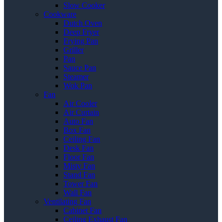
Slow Cooker
Cookware
Dutch Oven
Deep Fryer
Frying Pan
Griller
Pan
Sauce Pan
Steamer
Wok Pan
Fan
Air Cooler
Air Curtain
Auto Fan
Box Fan
Ceiling Fan
Desk Fan
Floor Fan
Misty Fan
Stand Fan
Tower Fan
Wall Fan
Ventilating Fan
Cabinet Fan
Ceiling Exhaust Fan