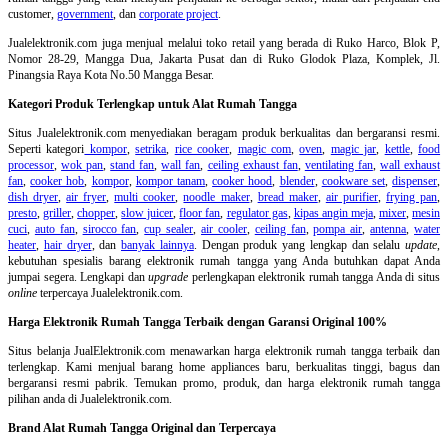
customer,
government
, dan
corporate project
.
Jualelektronik.com juga menjual melalui toko retail yang berada di Ruko Harco, Blok P,
Nomor 28-29, Mangga Dua, Jakarta Pusat dan di Ruko Glodok Plaza, Komplek, Jl.
Pinangsia Raya Kota No.50 Mangga Besar.
Kategori Produk Terlengkap untuk Alat Rumah Tangga
Situs Jualelektronik.com menyediakan beragam produk berkualitas dan bergaransi resmi.
Seperti kategori
kompor
,
setrika
,
rice cooker
,
magic com
,
oven
,
magic jar
,
kettle
,
food
processor
,
wok pan
,
stand fan
,
wall fan
,
ceiling exhaust fan
,
ventilating fan
,
wall exhaust
fan
,
cooker hob
,
kompor
,
kompor tanam
,
cooker hood
,
blender
,
cookware set
,
dispenser
,
dish dryer
,
air fryer
,
multi cooker
,
noodle maker
,
bread maker
,
air purifier
,
frying pan
,
presto
,
griller
,
chopper
,
slow juicer
,
floor fan
,
regulator gas
,
kipas angin meja
,
mixer
,
mesin
cuci
,
auto fan
,
sirocco fan
,
cup sealer
,
air cooler
,
ceiling fan
,
pompa air
,
antenna
,
water
heater
,
hair dryer
, dan
banyak lainnya
. Dengan produk yang lengkap dan selalu
update
,
kebutuhan spesialis barang elektronik rumah tangga yang Anda butuhkan dapat Anda
jumpai segera. Lengkapi dan
upgrade
perlengkapan elektronik rumah tangga Anda di situs
online
terpercaya Jualelektronik.com.
Harga Elektronik Rumah Tangga Terbaik dengan Garansi Original 100%
Situs belanja
JualElektronik.com menawarkan harga elektronik rumah tangga terbaik dan
terlengkap. Kami menjual barang home appliances baru, berkualitas tinggi, bagus dan
bergaransi resmi pabrik. Temukan promo, produk, dan harga elektronik rumah tangga
pilihan anda di Jualelektronik.com.
Brand Alat Rumah Tangga Original dan Terpercaya