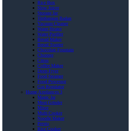
Rice Box
Slow Juicer
Storage Jar
Timbangan Badan
Vacuum Cleaner
Water Heater
Water Purifier
Bread Maker
Bread Toaster
Chocolate Fountain
Chopper
Citrus
Coffee Maker
Deep Fryer
Food Steamer
Food Processor
Gas Regulator
Home Appliances 3
Magic Jar
Meat Grinder
Mixer
Multi Cooker
Noodle Maker
Presto
Rice Cooker