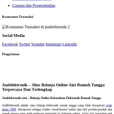
Garansi dan Pengembalian
Keamanan Transaksi
Social Media
Facebook
Twitter
Youtube
Instagram
Linkedin
Pengiriman
Jualelektronik – Situs Belanja Online Alat Rumah Tangga
Terpercaya Dan Terlengkap
Jualelektronik.com – Belanja Online Kebutuhan Elektronik Rumah Tangga
JualElektronik adalah
situs belanja elektronik rumah tangga
yang telah beroperasi
sejak
tahun 1999
. Beroperasi sebagai retailer
omnichannel
online dan ritel produk-produk alat
rumah tangga yang telah melayani penjualan ke berbagai sektor, mulai dari penjualan end