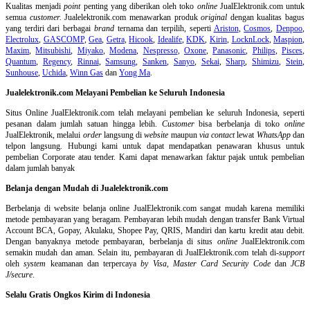
Kualitas menjadi
point
penting yang diberikan oleh toko
online
JualElektronik.com untuk
semua
customer.
Jualelektronik.com menawarkan produk
original
dengan kualitas bagus
yang terdiri dari berbagai
brand
ternama dan terpilih, seperti
Ariston
,
Cosmos
,
Denpoo
,
Electrolux
,
GASCOMP
,
Gea
,
Getra
,
Hicook
,
Idealife
,
KDK
,
Kirin
,
LocknLock
,
Maspion
,
Maxim
,
Mitsubishi
,
Miyako
,
Modena
,
Nespresso
,
Oxone
,
Panasonic
,
Philips
,
Pisces
,
Quantum
,
Regency
,
Rinnai
,
Samsung
,
Sanken
,
Sanyo
,
Sekai
,
Sharp
,
Shimizu
,
Stein
,
Sunhouse
,
Uchida
,
Winn Gas
dan
Yong Ma
.
Jualelektronik.com Melayani Pembelian ke Seluruh Indonesia
Situs Online
JualElektronik.com telah melayani pembelian ke seluruh Indonesia, seperti
pesanan dalam jumlah satuan hingga lebih.
Customer
bisa berbelanja di toko
online
JualElektronik, melalui
order
langsung di
website
maupun
via contact
lewat
WhatsApp
dan
telpon langsung
.
Hubungi kami untuk dapat mendapatkan penawaran khusus untuk
pembelian Corporate atau tender. Kami dapat menawarkan faktur pajak untuk pembelian
dalam jumlah banyak
Belanja dengan Mudah di Jualelektronik.com
Berbelanja di
website belanja online
JualElektronik.com sangat mudah karena memiliki
metode pembayaran yang beragam. Pembayaran lebih mudah dengan transfer Bank Virtual
Account BCA, Gopay, Akulaku, Shopee Pay, QRIS, Mandiri dan kartu kredit atau debit.
Dengan banyaknya metode pembayaran, berbelanja di situs
online
JualElektronik.com
semakin mudah dan aman. Selain itu, pembayaran di JualElektronik.com telah di-
support
oleh
system
keamanan dan
terpercaya
by Visa
,
Master Card Security Code
dan
JCB
J/secure
.
Selalu Gratis Ongkos Kirim di Indonesia