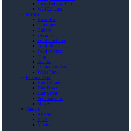
Glass Exhaust Fan
Wall Exhaust
Utensil
Bread Bin
Can Opener
Cutlery
Decanter
Food Container
Food Slicer
Food Warmer
Mug
Spatula
Timbangan Kue
Water Tank
Personal Care
Hair Clipper
Hair Dryer
Hair Styler
Personal Care
Shaver
Catalog
Ariston
KDK
Miyako