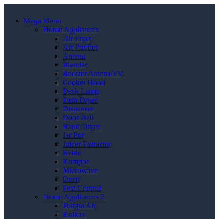
Mega Menu
Home Appliances
Air Fryer
Air Purifier
Antena
Blender
Booster Antena TV
Cooker Hood
Desk Lamp
Dish Dryer
Dispenser
Door Bell
Hand Dryer
Jar Pot
Juicer Extractor
Kettle
Kompor
Microwave
Oven
Pest Control
Home Appliances 2
Pompa Air
Kulkas