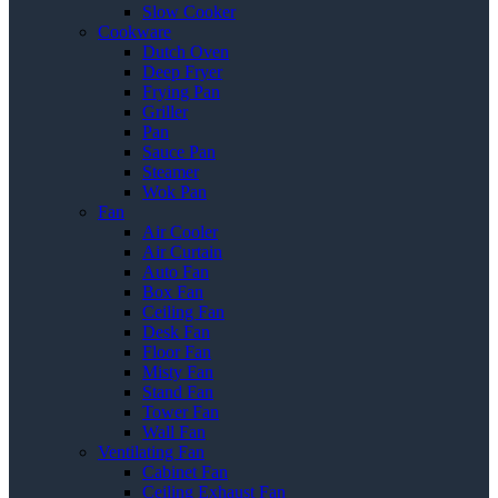
Slow Cooker
Cookware
Dutch Oven
Deep Fryer
Frying Pan
Griller
Pan
Sauce Pan
Steamer
Wok Pan
Fan
Air Cooler
Air Curtain
Auto Fan
Box Fan
Ceiling Fan
Desk Fan
Floor Fan
Misty Fan
Stand Fan
Tower Fan
Wall Fan
Ventilating Fan
Cabinet Fan
Ceiling Exhaust Fan