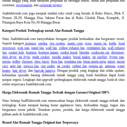
rumah tangga yang telah melayani penjualan ke berbagai sektor, mulai dari penjualan end
customer,
government
, dan
corporate project
.
Jualelektronik.com juga menjual melalui toko retail yang berada di Ruko Harco, Blok P,
Nomor 28-29, Mangga Dua, Jakarta Pusat dan di Ruko Glodok Plaza, Komplek, Jl.
Pinangsia Raya Kota No.50 Mangga Besar.
Kategori Produk Terlengkap untuk Alat Rumah Tangga
Situs Jualelektronik.com menyediakan beragam produk berkualitas dan bergaransi resmi.
Seperti kategori
kompor
,
setrika
,
rice cooker
,
magic com
,
oven
,
magic jar
,
kettle
,
food
processor
,
wok pan
,
stand fan
,
wall fan
,
ceiling exhaust fan
,
ventilating fan
,
wall exhaust
fan
,
cooker hob
,
kompor
,
kompor tanam
,
cooker hood
,
blender
,
cookware set
,
dispenser
,
dish dryer
,
air fryer
,
multi cooker
,
noodle maker
,
bread maker
,
air purifier
,
frying pan
,
presto
,
griller
,
chopper
,
slow juicer
,
floor fan
,
regulator gas
,
kipas angin meja
,
mixer
,
mesin
cuci
,
auto fan
,
sirocco fan
,
cup sealer
,
air cooler
,
ceiling fan
,
pompa air
,
antenna
,
water
heater
,
hair dryer
, dan
banyak lainnya
. Dengan produk yang lengkap dan selalu
update
,
kebutuhan spesialis barang elektronik rumah tangga yang Anda butuhkan dapat Anda
jumpai segera. Lengkapi dan
upgrade
perlengkapan elektronik rumah tangga Anda di situs
online
terpercaya Jualelektronik.com.
Harga Elektronik Rumah Tangga Terbaik dengan Garansi Original 100%
Situs belanja
JualElektronik.com menawarkan harga elektronik rumah tangga terbaik dan
terlengkap. Kami menjual barang home appliances baru, berkualitas tinggi, bagus dan
bergaransi resmi pabrik. Temukan promo, produk, dan harga elektronik rumah tangga
pilihan anda di Jualelektronik.com.
Brand Alat Rumah Tangga Original dan Terpercaya