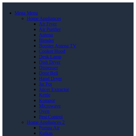
Mega Menu
Home Appliances
Air Fryer
Air Purifier
Antena
Blender
Booster Antena TV
Cooker Hood
Desk Lamp
Dish Dryer
Dispenser
Door Bell
Hand Dryer
Jar Pot
Juicer Extractor
Kettle
Kompor
Microwave
Oven
Pest Control
Home Appliances 2
Pompa Air
Kulkas