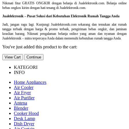
Nikmati fitur GRATIS ONGKIR dengan belanja di Jualelektronik.com. Belanja online
bebas ongkos kirim dengan hati tenang di Jualelektronik.com.
Jualelektronik – Pusat Solusi dari Kebutuhan Elektronik Rumah Tangga Anda
Jadi, jangan ragu lagi. Kunjungi Jualelektronik.com sekarang dan temukan alat rumah
tangga terbaik dengan harga & promo terbaik, pengiriman bebas ongkir, dan jaminan
keaslian barang. Nikmati pengalaman belanja online yang aman dan nyaman dengan
Jualelektronik – mitra terpercaya Anda dalam memenuhi kebutuhan rumah tangga Anda.
You've just added this product to the cart:
View Cart
Continue
KATEGORI
INFO
Home Appliances
Air Cooler
Air Fryer
Air Purifier
Antena
Blender
Cooker Hood
Desk Lamp
Dish Dryer
Air Curtain