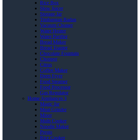
Rice Box
Slow Juicer
Storage Jar
Timbangan Badan
Vacuum Cleaner
Water Heater
Water Purifier
Bread Maker
Bread Toaster
Chocolate Fountain
Chopper
Citrus
Coffee Maker
Deep Fryer
Food Steamer
Food Processor
Gas Regulator
Home Appliances 3
Magic Jar
Meat Grinder
Mixer
Multi Cooker
Noodle Maker
Presto
Rice Cooker