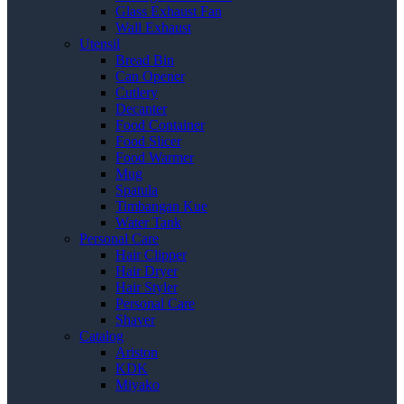
Glass Exhaust Fan
Wall Exhaust
Utensil
Bread Bin
Can Opener
Cutlery
Decanter
Food Container
Food Slicer
Food Warmer
Mug
Spatula
Timbangan Kue
Water Tank
Personal Care
Hair Clipper
Hair Dryer
Hair Styler
Personal Care
Shaver
Catalog
Ariston
KDK
Miyako