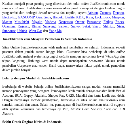
Kualitas menjadi
point
penting yang diberikan oleh toko
online
JualElektronik.com untuk
semua
customer.
Jualelektronik.com menawarkan produk
original
dengan kualitas bagus
yang terdiri dari berbagai
brand
ternama dan terpilih, seperti
Ariston
,
Cosmos
,
Denpoo
,
Electrolux
,
GASCOMP
,
Gea
,
Getra
,
Hicook
,
Idealife
,
KDK
,
Kirin
,
LocknLock
,
Maspion
,
Maxim
,
Mitsubishi
,
Miyako
,
Modena
,
Nespresso
,
Oxone
,
Panasonic
,
Philips
,
Pisces
,
Quantum
,
Regency
,
Rinnai
,
Samsung
,
Sanken
,
Sanyo
,
Sekai
,
Sharp
,
Shimizu
,
Stein
,
Sunhouse
,
Uchida
,
Winn Gas
dan
Yong Ma
.
Jualelektronik.com Melayani Pembelian ke Seluruh Indonesia
Situs Online
JualElektronik.com telah melayani pembelian ke seluruh Indonesia, seperti
pesanan dalam jumlah satuan hingga lebih.
Customer
bisa berbelanja di toko
online
JualElektronik, melalui
order
langsung di
website
maupun
via contact
lewat
WhatsApp
dan
telpon langsung
.
Hubungi kami untuk dapat mendapatkan penawaran khusus untuk
pembelian Corporate atau tender. Kami dapat menawarkan faktur pajak untuk pembelian
dalam jumlah banyak
Belanja dengan Mudah di Jualelektronik.com
Berbelanja di
website belanja online
JualElektronik.com sangat mudah karena memiliki
metode pembayaran yang beragam. Pembayaran lebih mudah dengan transfer Bank Virtual
Account BCA, Gopay, Akulaku, Shopee Pay, QRIS, Mandiri dan kartu kredit atau debit.
Dengan banyaknya metode pembayaran, berbelanja di situs
online
JualElektronik.com
semakin mudah dan aman. Selain itu, pembayaran di JualElektronik.com telah di-
support
oleh
system
keamanan dan
terpercaya
by Visa
,
Master Card Security Code
dan
JCB
J/secure
.
Selalu Gratis Ongkos Kirim di Indonesia