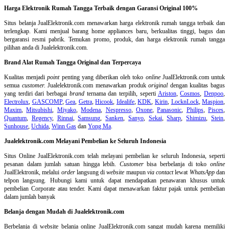
Harga Elektronik Rumah Tangga Terbaik dengan Garansi Original 100%
Situs belanja
JualElektronik.com menawarkan harga elektronik rumah tangga terbaik dan
terlengkap. Kami menjual barang home appliances baru, berkualitas tinggi, bagus dan
bergaransi resmi pabrik. Temukan promo, produk, dan harga elektronik rumah tangga
pilihan anda di Jualelektronik.com.
Brand Alat Rumah Tangga Original dan Terpercaya
Kualitas menjadi
point
penting yang diberikan oleh toko
online
JualElektronik.com untuk
semua
customer.
Jualelektronik.com menawarkan produk
original
dengan kualitas bagus
yang terdiri dari berbagai
brand
ternama dan terpilih, seperti
Ariston
,
Cosmos
,
Denpoo
,
Electrolux
,
GASCOMP
,
Gea
,
Getra
,
Hicook
,
Idealife
,
KDK
,
Kirin
,
LocknLock
,
Maspion
,
Maxim
,
Mitsubishi
,
Miyako
,
Modena
,
Nespresso
,
Oxone
,
Panasonic
,
Philips
,
Pisces
,
Quantum
,
Regency
,
Rinnai
,
Samsung
,
Sanken
,
Sanyo
,
Sekai
,
Sharp
,
Shimizu
,
Stein
,
Sunhouse
,
Uchida
,
Winn Gas
dan
Yong Ma
.
Jualelektronik.com Melayani Pembelian ke Seluruh Indonesia
Situs Online
JualElektronik.com telah melayani pembelian ke seluruh Indonesia, seperti
pesanan dalam jumlah satuan hingga lebih.
Customer
bisa berbelanja di toko
online
JualElektronik, melalui
order
langsung di
website
maupun
via contact
lewat
WhatsApp
dan
telpon langsung
.
Hubungi kami untuk dapat mendapatkan penawaran khusus untuk
pembelian Corporate atau tender. Kami dapat menawarkan faktur pajak untuk pembelian
dalam jumlah banyak
Belanja dengan Mudah di Jualelektronik.com
Berbelanja di
website belanja online
JualElektronik.com sangat mudah karena memiliki