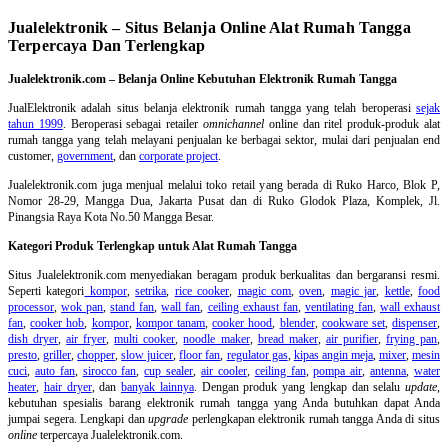
Jualelektronik – Situs Belanja Online Alat Rumah Tangga
Terpercaya Dan Terlengkap
Jualelektronik.com – Belanja Online Kebutuhan Elektronik Rumah Tangga
JualElektronik adalah
situs belanja elektronik rumah tangga
yang telah beroperasi
sejak
tahun 1999
. Beroperasi sebagai retailer
omnichannel
online dan ritel produk-produk alat
rumah tangga yang telah melayani penjualan ke berbagai sektor, mulai dari penjualan end
customer,
government
, dan
corporate project
.
Jualelektronik.com juga menjual melalui toko retail yang berada di Ruko Harco, Blok P,
Nomor 28-29, Mangga Dua, Jakarta Pusat dan di Ruko Glodok Plaza, Komplek, Jl.
Pinangsia Raya Kota No.50 Mangga Besar.
Kategori Produk Terlengkap untuk Alat Rumah Tangga
Situs Jualelektronik.com menyediakan beragam produk berkualitas dan bergaransi resmi.
Seperti kategori
kompor
,
setrika
,
rice cooker
,
magic com
,
oven
,
magic jar
,
kettle
,
food
processor
,
wok pan
,
stand fan
,
wall fan
,
ceiling exhaust fan
,
ventilating fan
,
wall exhaust
fan
,
cooker hob
,
kompor
,
kompor tanam
,
cooker hood
,
blender
,
cookware set
,
dispenser
,
dish dryer
,
air fryer
,
multi cooker
,
noodle maker
,
bread maker
,
air purifier
,
frying pan
,
presto
,
griller
,
chopper
,
slow juicer
,
floor fan
,
regulator gas
,
kipas angin meja
,
mixer
,
mesin
cuci
,
auto fan
,
sirocco fan
,
cup sealer
,
air cooler
,
ceiling fan
,
pompa air
,
antenna
,
water
heater
,
hair dryer
, dan
banyak lainnya
. Dengan produk yang lengkap dan selalu
update
,
kebutuhan spesialis barang elektronik rumah tangga yang Anda butuhkan dapat Anda
jumpai segera. Lengkapi dan
upgrade
perlengkapan elektronik rumah tangga Anda di situs
online
terpercaya Jualelektronik.com.