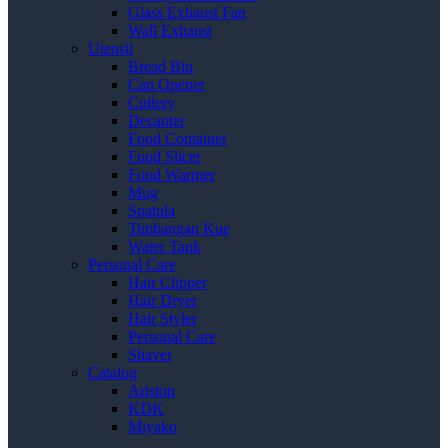
Glass Exhaust Fan
Wall Exhaust
Utensil
Bread Bin
Can Opener
Cutlery
Decanter
Food Container
Food Slicer
Food Warmer
Mug
Spatula
Timbangan Kue
Water Tank
Personal Care
Hair Clipper
Hair Dryer
Hair Styler
Personal Care
Shaver
Catalog
Ariston
KDK
Miyako