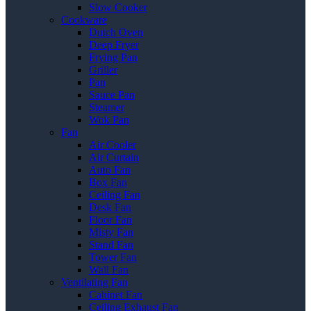
Slow Cooker
Cookware
Dutch Oven
Deep Fryer
Frying Pan
Griller
Pan
Sauce Pan
Steamer
Wok Pan
Fan
Air Cooler
Air Curtain
Auto Fan
Box Fan
Ceiling Fan
Desk Fan
Floor Fan
Misty Fan
Stand Fan
Tower Fan
Wall Fan
Ventilating Fan
Cabinet Fan
Ceiling Exhaust Fan