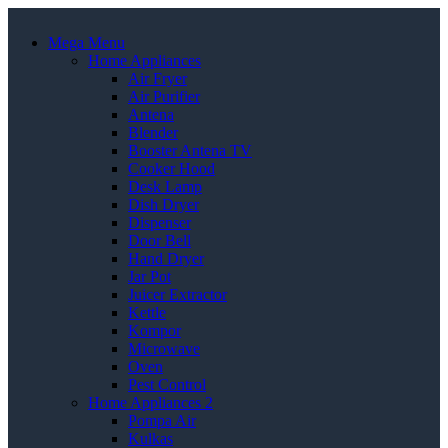
Mega Menu
Home Appliances
Air Fryer
Air Purifier
Antena
Blender
Booster Antena TV
Cooker Hood
Desk Lamp
Dish Dryer
Dispenser
Door Bell
Hand Dryer
Jar Pot
Juicer Extractor
Kettle
Kompor
Microwave
Oven
Pest Control
Home Appliances 2
Pompa Air
Kulkas