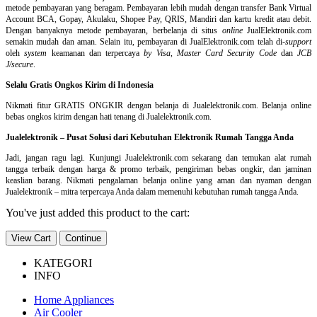
metode pembayaran yang beragam. Pembayaran lebih mudah dengan transfer Bank Virtual
Account BCA, Gopay, Akulaku, Shopee Pay, QRIS, Mandiri dan kartu kredit atau debit.
Dengan banyaknya metode pembayaran, berbelanja di situs
online
JualElektronik.com
semakin mudah dan aman. Selain itu, pembayaran di JualElektronik.com telah di-
support
oleh
system
keamanan dan
terpercaya
by Visa
,
Master Card Security Code
dan
JCB
J/secure
.
Selalu Gratis Ongkos Kirim di Indonesia
Nikmati fitur GRATIS ONGKIR dengan belanja di Jualelektronik.com. Belanja online
bebas ongkos kirim dengan hati tenang di Jualelektronik.com.
Jualelektronik – Pusat Solusi dari Kebutuhan Elektronik Rumah Tangga Anda
Jadi, jangan ragu lagi. Kunjungi Jualelektronik.com sekarang dan temukan alat rumah
tangga terbaik dengan harga & promo terbaik, pengiriman bebas ongkir, dan jaminan
keaslian barang. Nikmati pengalaman belanja online yang aman dan nyaman dengan
Jualelektronik – mitra terpercaya Anda dalam memenuhi kebutuhan rumah tangga Anda.
You've just added this product to the cart:
View Cart
Continue
KATEGORI
INFO
Home Appliances
Air Cooler