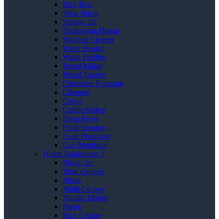
Rice Box
Slow Juicer
Storage Jar
Timbangan Badan
Vacuum Cleaner
Water Heater
Water Purifier
Bread Maker
Bread Toaster
Chocolate Fountain
Chopper
Citrus
Coffee Maker
Deep Fryer
Food Steamer
Food Processor
Gas Regulator
Home Appliances 3
Magic Jar
Meat Grinder
Mixer
Multi Cooker
Noodle Maker
Presto
Rice Cooker