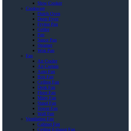
Slow Cooker
Cookware
Dutch Oven
Deep Fryer
Frying Pan
Griller
Pan
Sauce Pan
Steamer
Wok Pan
Fan
Air Cooler
Air Curtain
Auto Fan
Box Fan
Ceiling Fan
Desk Fan
Floor Fan
Misty Fan
Stand Fan
Tower Fan
Wall Fan
Ventilating Fan
Cabinet Fan
Ceiling Exhaust Fan