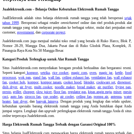
Jualelektronik.com – Belanja Online Kebutuhan Elektronik Rumah Tangga
JualElektronik adalah
situs belanja elektronik rumah tangga
yang telah beroperasi
sejak
tahun 1999
. Beroperasi sebagai retailer
omnichannel
online dan ritel produk-produk alat
rumah tangga yang telah melayani penjualan ke berbagai sektor, mulai dari penjualan end
customer,
government
, dan
corporate project
.
Jualelektronik.com juga menjual melalui toko retail yang berada di Ruko Harco, Blok P,
Nomor 28-29, Mangga Dua, Jakarta Pusat dan di Ruko Glodok Plaza, Komplek, Jl.
Pinangsia Raya Kota No.50 Mangga Besar.
Kategori Produk Terlengkap untuk Alat Rumah Tangga
Situs Jualelektronik.com menyediakan beragam produk berkualitas dan bergaransi resmi.
Seperti kategori
kompor
,
setrika
,
rice cooker
,
magic com
,
oven
,
magic jar
,
kettle
,
food
processor
,
wok pan
,
stand fan
,
wall fan
,
ceiling exhaust fan
,
ventilating fan
,
wall exhaust
fan
,
cooker hob
,
kompor
,
kompor tanam
,
cooker hood
,
blender
,
cookware set
,
dispenser
,
dish dryer
,
air fryer
,
multi cooker
,
noodle maker
,
bread maker
,
air purifier
,
frying pan
,
presto
,
griller
,
chopper
,
slow juicer
,
floor fan
,
regulator gas
,
kipas angin meja
,
mixer
,
mesin
cuci
,
auto fan
,
sirocco fan
,
cup sealer
,
air cooler
,
ceiling fan
,
pompa air
,
antenna
,
water
heater
,
hair dryer
, dan
banyak lainnya
. Dengan produk yang lengkap dan selalu
update
,
kebutuhan spesialis barang elektronik rumah tangga yang Anda butuhkan dapat Anda
jumpai segera. Lengkapi dan
upgrade
perlengkapan elektronik rumah tangga Anda di situs
online
terpercaya Jualelektronik.com.
Harga Elektronik Rumah Tangga Terbaik dengan Garansi Original 100%
Situs belanja
JualElektronik.com menawarkan harga elektronik rumah tangga terbaik dan