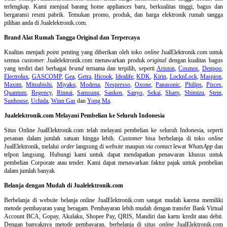
terlengkap. Kami menjual barang home appliances baru, berkualitas tinggi, bagus dan
bergaransi resmi pabrik. Temukan promo, produk, dan harga elektronik rumah tangga
pilihan anda di Jualelektronik.com.
Brand Alat Rumah Tangga Original dan Terpercaya
Kualitas menjadi
point
penting yang diberikan oleh toko
online
JualElektronik.com untuk
semua
customer.
Jualelektronik.com menawarkan produk
original
dengan kualitas bagus
yang terdiri dari berbagai
brand
ternama dan terpilih, seperti
Ariston
,
Cosmos
,
Denpoo
,
Electrolux
,
GASCOMP
,
Gea
,
Getra
,
Hicook
,
Idealife
,
KDK
,
Kirin
,
LocknLock
,
Maspion
,
Maxim
,
Mitsubishi
,
Miyako
,
Modena
,
Nespresso
,
Oxone
,
Panasonic
,
Philips
,
Pisces
,
Quantum
,
Regency
,
Rinnai
,
Samsung
,
Sanken
,
Sanyo
,
Sekai
,
Sharp
,
Shimizu
,
Stein
,
Sunhouse
,
Uchida
,
Winn Gas
dan
Yong Ma
.
Jualelektronik.com Melayani Pembelian ke Seluruh Indonesia
Situs Online
JualElektronik.com telah melayani pembelian ke seluruh Indonesia, seperti
pesanan dalam jumlah satuan hingga lebih.
Customer
bisa berbelanja di toko
online
JualElektronik, melalui
order
langsung di
website
maupun
via contact
lewat
WhatsApp
dan
telpon langsung
.
Hubungi kami untuk dapat mendapatkan penawaran khusus untuk
pembelian Corporate atau tender. Kami dapat menawarkan faktur pajak untuk pembelian
dalam jumlah banyak
Belanja dengan Mudah di Jualelektronik.com
Berbelanja di
website belanja online
JualElektronik.com sangat mudah karena memiliki
metode pembayaran yang beragam. Pembayaran lebih mudah dengan transfer Bank Virtual
Account BCA, Gopay, Akulaku, Shopee Pay, QRIS, Mandiri dan kartu kredit atau debit.
Dengan banyaknya metode pembayaran, berbelanja di situs
online
JualElektronik.com