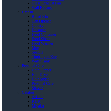
Glass Exhaust Fan
Wall Exhaust
Utensil
Bread Bin
Can Opener
Cutlery
Decanter
Food Container
Food Slicer
Food Warmer
Mug
Spatula
Timbangan Kue
Water Tank
Personal Care
Hair Clipper
Hair Dryer
Hair Styler
Personal Care
Shaver
Catalog
Ariston
KDK
Miyako