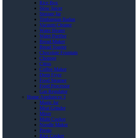
Rice Box
Slow Juicer
Storage Jar
Timbangan Badan
Vacuum Cleaner
Water Heater
Water Purifier
Bread Maker
Bread Toaster
Chocolate Fountain
Chopper
Citrus
Coffee Maker
Deep Fryer
Food Steamer
Food Processor
Gas Regulator
Home Appliances 3
Magic Jar
Meat Grinder
Mixer
Multi Cooker
Noodle Maker
Presto
Rice Cooker