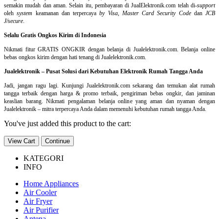
semakin mudah dan aman. Selain itu, pembayaran di JualElektronik.com telah di-
support
oleh
system
keamanan dan
terpercaya
by Visa
,
Master Card Security Code
dan
JCB
J/secure
.
Selalu Gratis Ongkos Kirim di Indonesia
Nikmati fitur GRATIS ONGKIR dengan belanja di Jualelektronik.com. Belanja online
bebas ongkos kirim dengan hati tenang di Jualelektronik.com.
Jualelektronik – Pusat Solusi dari Kebutuhan Elektronik Rumah Tangga Anda
Jadi, jangan ragu lagi. Kunjungi Jualelektronik.com sekarang dan temukan alat rumah
tangga terbaik dengan harga & promo terbaik, pengiriman bebas ongkir, dan jaminan
keaslian barang. Nikmati pengalaman belanja online yang aman dan nyaman dengan
Jualelektronik – mitra terpercaya Anda dalam memenuhi kebutuhan rumah tangga Anda.
You've just added this product to the cart:
View Cart
Continue
KATEGORI
INFO
Home Appliances
Air Cooler
Air Fryer
Air Purifier
Antena