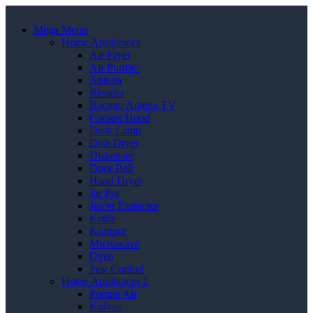
Mega Menu
Home Appliances
Air Fryer
Air Purifier
Antena
Blender
Booster Antena TV
Cooker Hood
Desk Lamp
Dish Dryer
Dispenser
Door Bell
Hand Dryer
Jar Pot
Juicer Extractor
Kettle
Kompor
Microwave
Oven
Pest Control
Home Appliances 2
Pompa Air
Kulkas