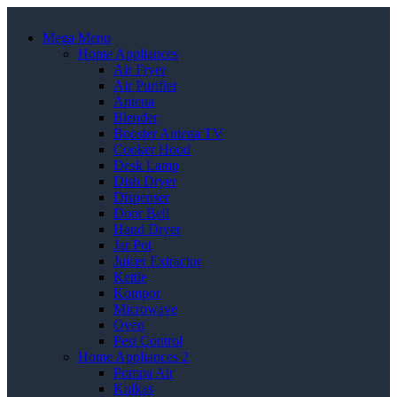
Mega Menu
Home Appliances
Air Fryer
Air Purifier
Antena
Blender
Booster Antena TV
Cooker Hood
Desk Lamp
Dish Dryer
Dispenser
Door Bell
Hand Dryer
Jar Pot
Juicer Extractor
Kettle
Kompor
Microwave
Oven
Pest Control
Home Appliances 2
Pompa Air
Kulkas