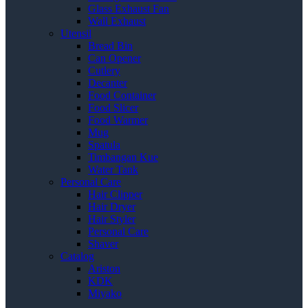
Glass Exhaust Fan
Wall Exhaust
Utensil
Bread Bin
Can Opener
Cutlery
Decanter
Food Container
Food Slicer
Food Warmer
Mug
Spatula
Timbangan Kue
Water Tank
Personal Care
Hair Clipper
Hair Dryer
Hair Styler
Personal Care
Shaver
Catalog
Ariston
KDK
Miyako