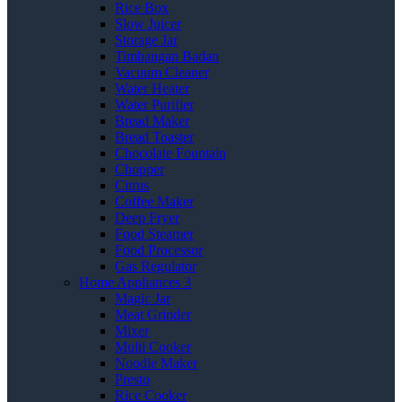
Rice Box
Slow Juicer
Storage Jar
Timbangan Badan
Vacuum Cleaner
Water Heater
Water Purifier
Bread Maker
Bread Toaster
Chocolate Fountain
Chopper
Citrus
Coffee Maker
Deep Fryer
Food Steamer
Food Processor
Gas Regulator
Home Appliances 3
Magic Jar
Meat Grinder
Mixer
Multi Cooker
Noodle Maker
Presto
Rice Cooker