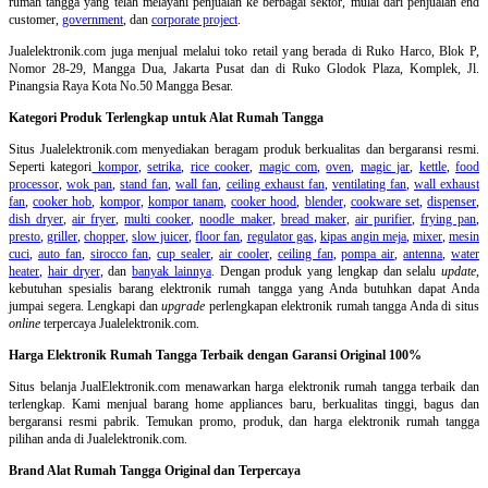
rumah tangga yang telah melayani penjualan ke berbagai sektor, mulai dari penjualan end
customer,
government
, dan
corporate project
.
Jualelektronik.com juga menjual melalui toko retail yang berada di Ruko Harco, Blok P,
Nomor 28-29, Mangga Dua, Jakarta Pusat dan di Ruko Glodok Plaza, Komplek, Jl.
Pinangsia Raya Kota No.50 Mangga Besar.
Kategori Produk Terlengkap untuk Alat Rumah Tangga
Situs Jualelektronik.com menyediakan beragam produk berkualitas dan bergaransi resmi.
Seperti kategori
kompor
,
setrika
,
rice cooker
,
magic com
,
oven
,
magic jar
,
kettle
,
food
processor
,
wok pan
,
stand fan
,
wall fan
,
ceiling exhaust fan
,
ventilating fan
,
wall exhaust
fan
,
cooker hob
,
kompor
,
kompor tanam
,
cooker hood
,
blender
,
cookware set
,
dispenser
,
dish dryer
,
air fryer
,
multi cooker
,
noodle maker
,
bread maker
,
air purifier
,
frying pan
,
presto
,
griller
,
chopper
,
slow juicer
,
floor fan
,
regulator gas
,
kipas angin meja
,
mixer
,
mesin
cuci
,
auto fan
,
sirocco fan
,
cup sealer
,
air cooler
,
ceiling fan
,
pompa air
,
antenna
,
water
heater
,
hair dryer
, dan
banyak lainnya
. Dengan produk yang lengkap dan selalu
update
,
kebutuhan spesialis barang elektronik rumah tangga yang Anda butuhkan dapat Anda
jumpai segera. Lengkapi dan
upgrade
perlengkapan elektronik rumah tangga Anda di situs
online
terpercaya Jualelektronik.com.
Harga Elektronik Rumah Tangga Terbaik dengan Garansi Original 100%
Situs belanja
JualElektronik.com menawarkan harga elektronik rumah tangga terbaik dan
terlengkap. Kami menjual barang home appliances baru, berkualitas tinggi, bagus dan
bergaransi resmi pabrik. Temukan promo, produk, dan harga elektronik rumah tangga
pilihan anda di Jualelektronik.com.
Brand Alat Rumah Tangga Original dan Terpercaya