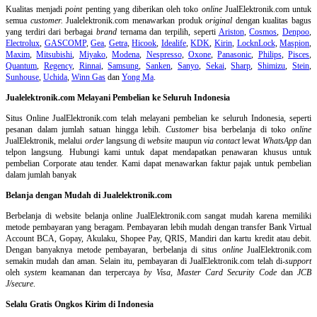
Kualitas menjadi
point
penting yang diberikan oleh toko
online
JualElektronik.com untuk
semua
customer.
Jualelektronik.com menawarkan produk
original
dengan kualitas bagus
yang terdiri dari berbagai
brand
ternama dan terpilih, seperti
Ariston
,
Cosmos
,
Denpoo
,
Electrolux
,
GASCOMP
,
Gea
,
Getra
,
Hicook
,
Idealife
,
KDK
,
Kirin
,
LocknLock
,
Maspion
,
Maxim
,
Mitsubishi
,
Miyako
,
Modena
,
Nespresso
,
Oxone
,
Panasonic
,
Philips
,
Pisces
,
Quantum
,
Regency
,
Rinnai
,
Samsung
,
Sanken
,
Sanyo
,
Sekai
,
Sharp
,
Shimizu
,
Stein
,
Sunhouse
,
Uchida
,
Winn Gas
dan
Yong Ma
.
Jualelektronik.com Melayani Pembelian ke Seluruh Indonesia
Situs Online
JualElektronik.com telah melayani pembelian ke seluruh Indonesia, seperti
pesanan dalam jumlah satuan hingga lebih.
Customer
bisa berbelanja di toko
online
JualElektronik, melalui
order
langsung di
website
maupun
via contact
lewat
WhatsApp
dan
telpon langsung
.
Hubungi kami untuk dapat mendapatkan penawaran khusus untuk
pembelian Corporate atau tender. Kami dapat menawarkan faktur pajak untuk pembelian
dalam jumlah banyak
Belanja dengan Mudah di Jualelektronik.com
Berbelanja di
website belanja online
JualElektronik.com sangat mudah karena memiliki
metode pembayaran yang beragam. Pembayaran lebih mudah dengan transfer Bank Virtual
Account BCA, Gopay, Akulaku, Shopee Pay, QRIS, Mandiri dan kartu kredit atau debit.
Dengan banyaknya metode pembayaran, berbelanja di situs
online
JualElektronik.com
semakin mudah dan aman. Selain itu, pembayaran di JualElektronik.com telah di-
support
oleh
system
keamanan dan
terpercaya
by Visa
,
Master Card Security Code
dan
JCB
J/secure
.
Selalu Gratis Ongkos Kirim di Indonesia