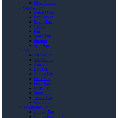
Slow Cooker
Cookware
Dutch Oven
Deep Fryer
Frying Pan
Griller
Pan
Sauce Pan
Steamer
Wok Pan
Fan
Air Cooler
Air Curtain
Auto Fan
Box Fan
Ceiling Fan
Desk Fan
Floor Fan
Misty Fan
Stand Fan
Tower Fan
Wall Fan
Ventilating Fan
Cabinet Fan
Ceiling Exhaust Fan