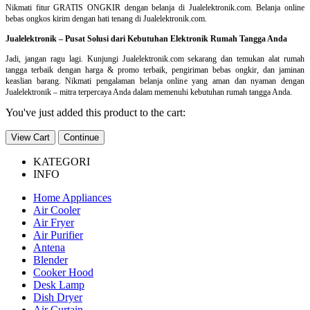
Nikmati fitur GRATIS ONGKIR dengan belanja di Jualelektronik.com. Belanja online
bebas ongkos kirim dengan hati tenang di Jualelektronik.com.
Jualelektronik – Pusat Solusi dari Kebutuhan Elektronik Rumah Tangga Anda
Jadi, jangan ragu lagi. Kunjungi Jualelektronik.com sekarang dan temukan alat rumah
tangga terbaik dengan harga & promo terbaik, pengiriman bebas ongkir, dan jaminan
keaslian barang. Nikmati pengalaman belanja online yang aman dan nyaman dengan
Jualelektronik – mitra terpercaya Anda dalam memenuhi kebutuhan rumah tangga Anda.
You've just added this product to the cart:
View Cart
Continue
KATEGORI
INFO
Home Appliances
Air Cooler
Air Fryer
Air Purifier
Antena
Blender
Cooker Hood
Desk Lamp
Dish Dryer
Air Curtain