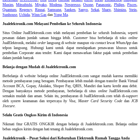
Maxim
,
Mitsubishi
,
Miyako
,
Modena
,
Nespresso
,
Oxone
,
Panasonic
,
Philips
,
Pisces
,
Quantum
,
Regency
,
Rinnai
,
Samsung
,
Sanken
,
Sanyo
,
Sekai
,
Sharp
,
Shimizu
,
Stein
,
Sunhouse
,
Uchida
,
Winn Gas
dan
Yong Ma
.
Jualelektronik.com Melayani Pembelian ke Seluruh Indonesia
Situs Online
JualElektronik.com telah melayani pembelian ke seluruh Indonesia, seperti
pesanan dalam jumlah satuan hingga lebih.
Customer
bisa berbelanja di toko
online
JualElektronik, melalui
order
langsung di
website
maupun
via contact
lewat
WhatsApp
dan
telpon langsung
.
Hubungi kami untuk dapat mendapatkan penawaran khusus untuk
pembelian Corporate atau tender. Kami dapat menawarkan faktur pajak untuk pembelian
dalam jumlah banyak
Belanja dengan Mudah di Jualelektronik.com
Berbelanja di
website belanja online
JualElektronik.com sangat mudah karena memiliki
metode pembayaran yang beragam. Pembayaran lebih mudah dengan transfer Bank Virtual
Account BCA, Gopay, Akulaku, Shopee Pay, QRIS, Mandiri dan kartu kredit atau debit.
Dengan banyaknya metode pembayaran, berbelanja di situs
online
JualElektronik.com
semakin mudah dan aman. Selain itu, pembayaran di JualElektronik.com telah di-
support
oleh
system
keamanan dan
terpercaya
by Visa
,
Master Card Security Code
dan
JCB
J/secure
.
Selalu Gratis Ongkos Kirim di Indonesia
Nikmati fitur GRATIS ONGKIR dengan belanja di Jualelektronik.com. Belanja online
bebas ongkos kirim dengan hati tenang di Jualelektronik.com.
Jualelektronik – Pusat Solusi dari Kebutuhan Elektronik Rumah Tangga Anda