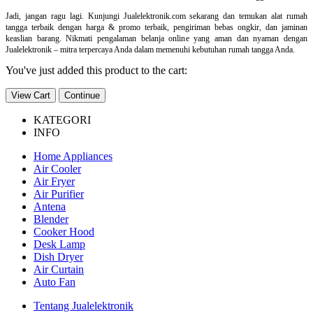
Jadi, jangan ragu lagi. Kunjungi Jualelektronik.com sekarang dan temukan alat rumah
tangga terbaik dengan harga & promo terbaik, pengiriman bebas ongkir, dan jaminan
keaslian barang. Nikmati pengalaman belanja online yang aman dan nyaman dengan
Jualelektronik – mitra terpercaya Anda dalam memenuhi kebutuhan rumah tangga Anda.
You've just added this product to the cart:
View Cart
Continue
KATEGORI
INFO
Home Appliances
Air Cooler
Air Fryer
Air Purifier
Antena
Blender
Cooker Hood
Desk Lamp
Dish Dryer
Air Curtain
Auto Fan
Tentang Jualelektronik