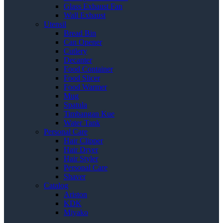
Glass Exhaust Fan
Wall Exhaust
Utensil
Bread Bin
Can Opener
Cutlery
Decanter
Food Container
Food Slicer
Food Warmer
Mug
Spatula
Timbangan Kue
Water Tank
Personal Care
Hair Clipper
Hair Dryer
Hair Styler
Personal Care
Shaver
Catalog
Ariston
KDK
Miyako