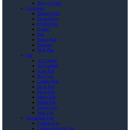
Slow Cooker
Cookware
Dutch Oven
Deep Fryer
Frying Pan
Griller
Pan
Sauce Pan
Steamer
Wok Pan
Fan
Air Cooler
Air Curtain
Auto Fan
Box Fan
Ceiling Fan
Desk Fan
Floor Fan
Misty Fan
Stand Fan
Tower Fan
Wall Fan
Ventilating Fan
Cabinet Fan
Ceiling Exhaust Fan