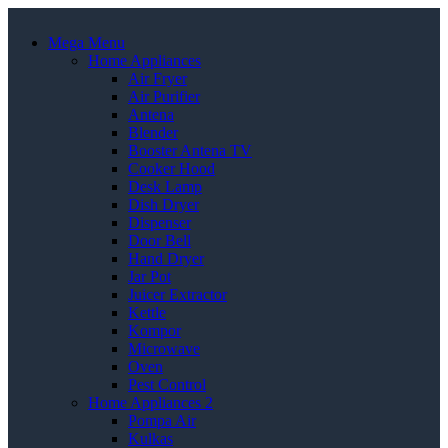
Mega Menu
Home Appliances
Air Fryer
Air Purifier
Antena
Blender
Booster Antena TV
Cooker Hood
Desk Lamp
Dish Dryer
Dispenser
Door Bell
Hand Dryer
Jar Pot
Juicer Extractor
Kettle
Kompor
Microwave
Oven
Pest Control
Home Appliances 2
Pompa Air
Kulkas