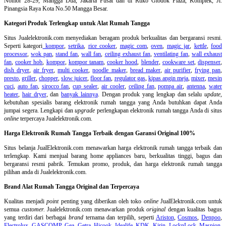
Nomor 28-29, Mangga Dua, Jakarta Pusat dan di Ruko Glodok Plaza, Komplek, Jl.
Pinangsia Raya Kota No.50 Mangga Besar.
Kategori Produk Terlengkap untuk Alat Rumah Tangga
Situs Jualelektronik.com menyediakan beragam produk berkualitas dan bergaransi resmi.
Seperti kategori
kompor
,
setrika
,
rice cooker
,
magic com
,
oven
,
magic jar
,
kettle
,
food
processor
,
wok pan
,
stand fan
,
wall fan
,
ceiling exhaust fan
,
ventilating fan
,
wall exhaust
fan
,
cooker hob
,
kompor
,
kompor tanam
,
cooker hood
,
blender
,
cookware set
,
dispenser
,
dish dryer
,
air fryer
,
multi cooker
,
noodle maker
,
bread maker
,
air purifier
,
frying pan
,
presto
,
griller
,
chopper
,
slow juicer
,
floor fan
,
regulator gas
,
kipas angin meja
,
mixer
,
mesin
cuci
,
auto fan
,
sirocco fan
,
cup sealer
,
air cooler
,
ceiling fan
,
pompa air
,
antenna
,
water
heater
,
hair dryer
, dan
banyak lainnya
. Dengan produk yang lengkap dan selalu
update
,
kebutuhan spesialis barang elektronik rumah tangga yang Anda butuhkan dapat Anda
jumpai segera. Lengkapi dan
upgrade
perlengkapan elektronik rumah tangga Anda di situs
online
terpercaya Jualelektronik.com.
Harga Elektronik Rumah Tangga Terbaik dengan Garansi Original 100%
Situs belanja
JualElektronik.com menawarkan harga elektronik rumah tangga terbaik dan
terlengkap. Kami menjual barang home appliances baru, berkualitas tinggi, bagus dan
bergaransi resmi pabrik. Temukan promo, produk, dan harga elektronik rumah tangga
pilihan anda di Jualelektronik.com.
Brand Alat Rumah Tangga Original dan Terpercaya
Kualitas menjadi
point
penting yang diberikan oleh toko
online
JualElektronik.com untuk
semua
customer.
Jualelektronik.com menawarkan produk
original
dengan kualitas bagus
yang terdiri dari berbagai
brand
ternama dan terpilih, seperti
Ariston
,
Cosmos
,
Denpoo
,
Electrolux
,
GASCOMP
,
Gea
,
Getra
,
Hicook
,
Idealife
,
KDK
,
Kirin
,
LocknLock
,
Maspion
,