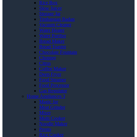
Rice Box
Slow Juicer
Storage Jar
Timbangan Badan
Vacuum Cleaner
Water Heater
Water Purifier
Bread Maker
Bread Toaster
Chocolate Fountain
Chopper
Citrus
Coffee Maker
Deep Fryer
Food Steamer
Food Processor
Gas Regulator
Home Appliances 3
Magic Jar
Meat Grinder
Mixer
Multi Cooker
Noodle Maker
Presto
Rice Cooker