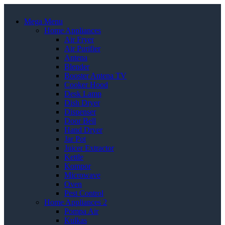
Mega Menu
Home Appliances
Air Fryer
Air Purifier
Antena
Blender
Booster Antena TV
Cooker Hood
Desk Lamp
Dish Dryer
Dispenser
Door Bell
Hand Dryer
Jar Pot
Juicer Extractor
Kettle
Kompor
Microwave
Oven
Pest Control
Home Appliances 2
Pompa Air
Kulkas