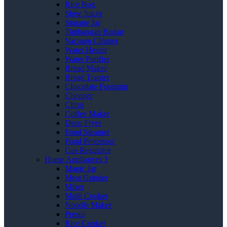
Rice Box
Slow Juicer
Storage Jar
Timbangan Badan
Vacuum Cleaner
Water Heater
Water Purifier
Bread Maker
Bread Toaster
Chocolate Fountain
Chopper
Citrus
Coffee Maker
Deep Fryer
Food Steamer
Food Processor
Gas Regulator
Home Appliances 3
Magic Jar
Meat Grinder
Mixer
Multi Cooker
Noodle Maker
Presto
Rice Cooker