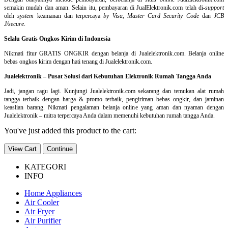
semakin mudah dan aman. Selain itu, pembayaran di JualElektronik.com telah di-
support
oleh
system
keamanan dan
terpercaya
by Visa
,
Master Card Security Code
dan
JCB
J/secure
.
Selalu Gratis Ongkos Kirim di Indonesia
Nikmati fitur GRATIS ONGKIR dengan belanja di Jualelektronik.com. Belanja online
bebas ongkos kirim dengan hati tenang di Jualelektronik.com.
Jualelektronik – Pusat Solusi dari Kebutuhan Elektronik Rumah Tangga Anda
Jadi, jangan ragu lagi. Kunjungi Jualelektronik.com sekarang dan temukan alat rumah
tangga terbaik dengan harga & promo terbaik, pengiriman bebas ongkir, dan jaminan
keaslian barang. Nikmati pengalaman belanja online yang aman dan nyaman dengan
Jualelektronik – mitra terpercaya Anda dalam memenuhi kebutuhan rumah tangga Anda.
You've just added this product to the cart:
View Cart
Continue
KATEGORI
INFO
Home Appliances
Air Cooler
Air Fryer
Air Purifier