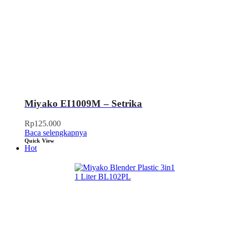
Miyako EI1009M – Setrika
Rp
125.000
Baca selengkapnya
Quick View
Hot