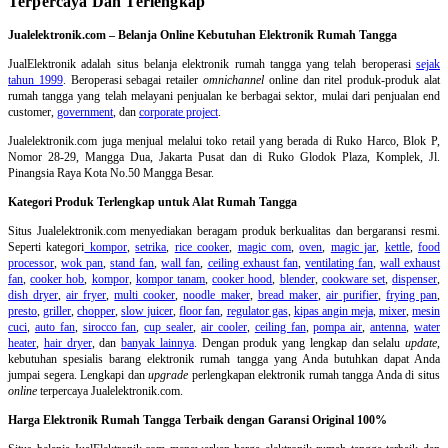
Terpercaya Dan Terlengkap
Jualelektronik.com – Belanja Online Kebutuhan Elektronik Rumah Tangga
JualElektronik adalah
situs belanja elektronik rumah tangga
yang telah beroperasi
sejak
tahun 1999
. Beroperasi sebagai retailer
omnichannel
online dan ritel produk-produk alat
rumah tangga yang telah melayani penjualan ke berbagai sektor, mulai dari penjualan end
customer,
government
, dan
corporate project
.
Jualelektronik.com juga menjual melalui toko retail yang berada di Ruko Harco, Blok P,
Nomor 28-29, Mangga Dua, Jakarta Pusat dan di Ruko Glodok Plaza, Komplek, Jl.
Pinangsia Raya Kota No.50 Mangga Besar.
Kategori Produk Terlengkap untuk Alat Rumah Tangga
Situs Jualelektronik.com menyediakan beragam produk berkualitas dan bergaransi resmi.
Seperti kategori
kompor
,
setrika
,
rice cooker
,
magic com
,
oven
,
magic jar
,
kettle
,
food
processor
,
wok pan
,
stand fan
,
wall fan
,
ceiling exhaust fan
,
ventilating fan
,
wall exhaust
fan
,
cooker hob
,
kompor
,
kompor tanam
,
cooker hood
,
blender
,
cookware set
,
dispenser
,
dish dryer
,
air fryer
,
multi cooker
,
noodle maker
,
bread maker
,
air purifier
,
frying pan
,
presto
,
griller
,
chopper
,
slow juicer
,
floor fan
,
regulator gas
,
kipas angin meja
,
mixer
,
mesin
cuci
,
auto fan
,
sirocco fan
,
cup sealer
,
air cooler
,
ceiling fan
,
pompa air
,
antenna
,
water
heater
,
hair dryer
, dan
banyak lainnya
. Dengan produk yang lengkap dan selalu
update
,
kebutuhan spesialis barang elektronik rumah tangga yang Anda butuhkan dapat Anda
jumpai segera. Lengkapi dan
upgrade
perlengkapan elektronik rumah tangga Anda di situs
online
terpercaya Jualelektronik.com.
Harga Elektronik Rumah Tangga Terbaik dengan Garansi Original 100%