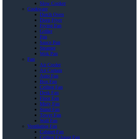
Slow Cooker
Cookware
Dutch Oven
Deep Fryer
Frying Pan
Griller
Pan
Sauce Pan
Steamer
Wok Pan
Fan
Air Cooler
Air Curtain
Auto Fan
Box Fan
Ceiling Fan
Desk Fan
Floor Fan
Misty Fan
Stand Fan
Tower Fan
Wall Fan
Ventilating Fan
Cabinet Fan
Ceiling Exhaust Fan