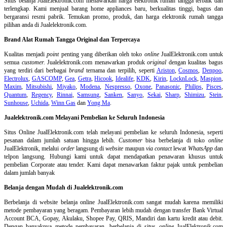
Situs belanja
JualElektronik.com menawarkan harga elektronik rumah tangga terbaik dan
terlengkap. Kami menjual barang home appliances baru, berkualitas tinggi, bagus dan
bergaransi resmi pabrik. Temukan promo, produk, dan harga elektronik rumah tangga
pilihan anda di Jualelektronik.com.
Brand Alat Rumah Tangga Original dan Terpercaya
Kualitas menjadi
point
penting yang diberikan oleh toko
online
JualElektronik.com untuk
semua
customer.
Jualelektronik.com menawarkan produk
original
dengan kualitas bagus
yang terdiri dari berbagai
brand
ternama dan terpilih, seperti
Ariston
,
Cosmos
,
Denpoo
,
Electrolux
,
GASCOMP
,
Gea
,
Getra
,
Hicook
,
Idealife
,
KDK
,
Kirin
,
LocknLock
,
Maspion
,
Maxim
,
Mitsubishi
,
Miyako
,
Modena
,
Nespresso
,
Oxone
,
Panasonic
,
Philips
,
Pisces
,
Quantum
,
Regency
,
Rinnai
,
Samsung
,
Sanken
,
Sanyo
,
Sekai
,
Sharp
,
Shimizu
,
Stein
,
Sunhouse
,
Uchida
,
Winn Gas
dan
Yong Ma
.
Jualelektronik.com Melayani Pembelian ke Seluruh Indonesia
Situs Online
JualElektronik.com telah melayani pembelian ke seluruh Indonesia, seperti
pesanan dalam jumlah satuan hingga lebih.
Customer
bisa berbelanja di toko
online
JualElektronik, melalui
order
langsung di
website
maupun
via contact
lewat
WhatsApp
dan
telpon langsung
.
Hubungi kami untuk dapat mendapatkan penawaran khusus untuk
pembelian Corporate atau tender. Kami dapat menawarkan faktur pajak untuk pembelian
dalam jumlah banyak
Belanja dengan Mudah di Jualelektronik.com
Berbelanja di
website belanja online
JualElektronik.com sangat mudah karena memiliki
metode pembayaran yang beragam. Pembayaran lebih mudah dengan transfer Bank Virtual
Account BCA, Gopay, Akulaku, Shopee Pay, QRIS, Mandiri dan kartu kredit atau debit.
Dengan banyaknya metode pembayaran, berbelanja di situs
online
JualElektronik.com