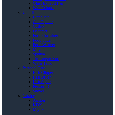
Glass Exhaust Fan
Wall Exhaust
Utensil
Bread Bin
Can Opener
Cutlery
Decanter
Food Container
Food Slicer
Food Warmer
Mug
Spatula
Timbangan Kue
Water Tank
Personal Care
Hair Clipper
Hair Dryer
Hair Styler
Personal Care
Shaver
Catalog
Ariston
KDK
Miyako