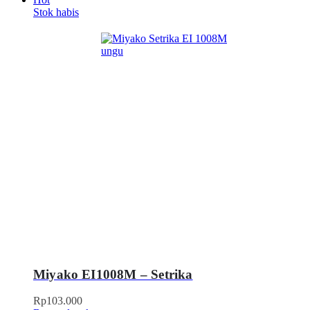
Stok habis
Miyako EI1008M – Setrika
Rp
103.000