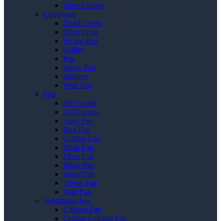
Slow Cooker
Cookware
Dutch Oven
Deep Fryer
Frying Pan
Griller
Pan
Sauce Pan
Steamer
Wok Pan
Fan
Air Cooler
Air Curtain
Auto Fan
Box Fan
Ceiling Fan
Desk Fan
Floor Fan
Misty Fan
Stand Fan
Tower Fan
Wall Fan
Ventilating Fan
Cabinet Fan
Ceiling Exhaust Fan