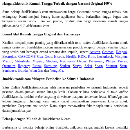
Harga Elektronik Rumah Tangga Terbaik dengan Garansi Original 100%
Situs belanja
JualElektronik.com menawarkan harga elektronik rumah tangga terbaik dan
terlengkap. Kami menjual barang home appliances baru, berkualitas tinggi, bagus dan
bergaransi resmi pabrik. Temukan promo, produk, dan harga elektronik rumah tangga
pilihan anda di Jualelektronik.com.
Brand Alat Rumah Tangga Original dan Terpercaya
Kualitas menjadi
point
penting yang diberikan oleh toko
online
JualElektronik.com untuk
semua
customer.
Jualelektronik.com menawarkan produk
original
dengan kualitas bagus
yang terdiri dari berbagai
brand
ternama dan terpilih, seperti
Ariston
,
Cosmos
,
Denpoo
,
Electrolux
,
GASCOMP
,
Gea
,
Getra
,
Hicook
,
Idealife
,
KDK
,
Kirin
,
LocknLock
,
Maspion
,
Maxim
,
Mitsubishi
,
Miyako
,
Modena
,
Nespresso
,
Oxone
,
Panasonic
,
Philips
,
Pisces
,
Quantum
,
Regency
,
Rinnai
,
Samsung
,
Sanken
,
Sanyo
,
Sekai
,
Sharp
,
Shimizu
,
Stein
,
Sunhouse
,
Uchida
,
Winn Gas
dan
Yong Ma
.
Jualelektronik.com Melayani Pembelian ke Seluruh Indonesia
Situs Online
JualElektronik.com telah melayani pembelian ke seluruh Indonesia, seperti
pesanan dalam jumlah satuan hingga lebih.
Customer
bisa berbelanja di toko
online
JualElektronik, melalui
order
langsung di
website
maupun
via contact
lewat
WhatsApp
dan
telpon langsung
.
Hubungi kami untuk dapat mendapatkan penawaran khusus untuk
pembelian Corporate atau tender. Kami dapat menawarkan faktur pajak untuk pembelian
dalam jumlah banyak
Belanja dengan Mudah di Jualelektronik.com
Berbelanja di
website belanja online
JualElektronik.com sangat mudah karena memiliki