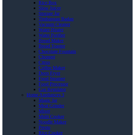
Rice Box
Slow Juicer
Storage Jar
Timbangan Badan
Vacuum Cleaner
Water Heater
Water Purifier
Bread Maker
Bread Toaster
Chocolate Fountain
Chopper
Citrus
Coffee Maker
Deep Fryer
Food Steamer
Food Processor
Gas Regulator
Home Appliances 3
Magic Jar
Meat Grinder
Mixer
Multi Cooker
Noodle Maker
Presto
Rice Cooker