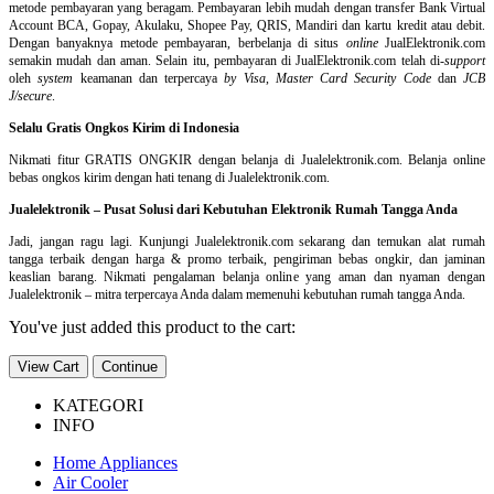
metode pembayaran yang beragam. Pembayaran lebih mudah dengan transfer Bank Virtual
Account BCA, Gopay, Akulaku, Shopee Pay, QRIS, Mandiri dan kartu kredit atau debit.
Dengan banyaknya metode pembayaran, berbelanja di situs
online
JualElektronik.com
semakin mudah dan aman. Selain itu, pembayaran di JualElektronik.com telah di-
support
oleh
system
keamanan dan
terpercaya
by Visa
,
Master Card Security Code
dan
JCB
J/secure
.
Selalu Gratis Ongkos Kirim di Indonesia
Nikmati fitur GRATIS ONGKIR dengan belanja di Jualelektronik.com. Belanja online
bebas ongkos kirim dengan hati tenang di Jualelektronik.com.
Jualelektronik – Pusat Solusi dari Kebutuhan Elektronik Rumah Tangga Anda
Jadi, jangan ragu lagi. Kunjungi Jualelektronik.com sekarang dan temukan alat rumah
tangga terbaik dengan harga & promo terbaik, pengiriman bebas ongkir, dan jaminan
keaslian barang. Nikmati pengalaman belanja online yang aman dan nyaman dengan
Jualelektronik – mitra terpercaya Anda dalam memenuhi kebutuhan rumah tangga Anda.
You've just added this product to the cart:
View Cart
Continue
KATEGORI
INFO
Home Appliances
Air Cooler