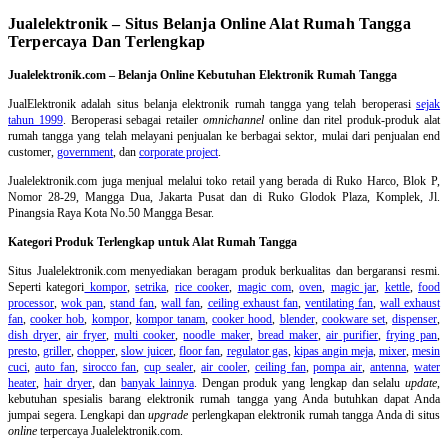
Jualelektronik – Situs Belanja Online Alat Rumah Tangga
Terpercaya Dan Terlengkap
Jualelektronik.com – Belanja Online Kebutuhan Elektronik Rumah Tangga
JualElektronik adalah
situs belanja elektronik rumah tangga
yang telah beroperasi
sejak
tahun 1999
. Beroperasi sebagai retailer
omnichannel
online dan ritel produk-produk alat
rumah tangga yang telah melayani penjualan ke berbagai sektor, mulai dari penjualan end
customer,
government
, dan
corporate project
.
Jualelektronik.com juga menjual melalui toko retail yang berada di Ruko Harco, Blok P,
Nomor 28-29, Mangga Dua, Jakarta Pusat dan di Ruko Glodok Plaza, Komplek, Jl.
Pinangsia Raya Kota No.50 Mangga Besar.
Kategori Produk Terlengkap untuk Alat Rumah Tangga
Situs Jualelektronik.com menyediakan beragam produk berkualitas dan bergaransi resmi.
Seperti kategori
kompor
,
setrika
,
rice cooker
,
magic com
,
oven
,
magic jar
,
kettle
,
food
processor
,
wok pan
,
stand fan
,
wall fan
,
ceiling exhaust fan
,
ventilating fan
,
wall exhaust
fan
,
cooker hob
,
kompor
,
kompor tanam
,
cooker hood
,
blender
,
cookware set
,
dispenser
,
dish dryer
,
air fryer
,
multi cooker
,
noodle maker
,
bread maker
,
air purifier
,
frying pan
,
presto
,
griller
,
chopper
,
slow juicer
,
floor fan
,
regulator gas
,
kipas angin meja
,
mixer
,
mesin
cuci
,
auto fan
,
sirocco fan
,
cup sealer
,
air cooler
,
ceiling fan
,
pompa air
,
antenna
,
water
heater
,
hair dryer
, dan
banyak lainnya
. Dengan produk yang lengkap dan selalu
update
,
kebutuhan spesialis barang elektronik rumah tangga yang Anda butuhkan dapat Anda
jumpai segera. Lengkapi dan
upgrade
perlengkapan elektronik rumah tangga Anda di situs
online
terpercaya Jualelektronik.com.