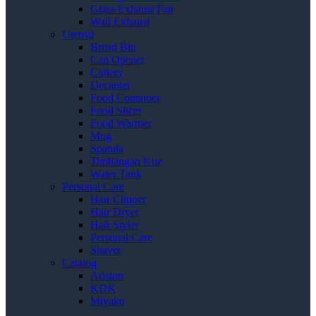
Glass Exhaust Fan
Wall Exhaust
Utensil
Bread Bin
Can Opener
Cutlery
Decanter
Food Container
Food Slicer
Food Warmer
Mug
Spatula
Timbangan Kue
Water Tank
Personal Care
Hair Clipper
Hair Dryer
Hair Styler
Personal Care
Shaver
Catalog
Ariston
KDK
Miyako