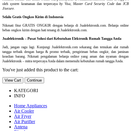
oleh
system
keamanan dan
terpercaya
by Visa
,
Master Card Security Code
dan
JCB
J/secure
.
Selalu Gratis Ongkos Kirim di Indonesia
Nikmati fitur GRATIS ONGKIR dengan belanja di Jualelektronik.com. Belanja online
bebas ongkos kirim dengan hati tenang di Jualelektronik.com.
Jualelektronik – Pusat Solusi dari Kebutuhan Elektronik Rumah Tangga Anda
Jadi, jangan ragu lagi. Kunjungi Jualelektronik.com sekarang dan temukan alat rumah
tangga terbaik dengan harga & promo terbaik, pengiriman bebas ongkir, dan jaminan
keaslian barang. Nikmati pengalaman belanja online yang aman dan nyaman dengan
Jualelektronik – mitra terpercaya Anda dalam memenuhi kebutuhan rumah tangga Anda.
You've just added this product to the cart:
View Cart
Continue
KATEGORI
INFO
Home Appliances
Air Cooler
Air Fryer
Air Purifier
Antena