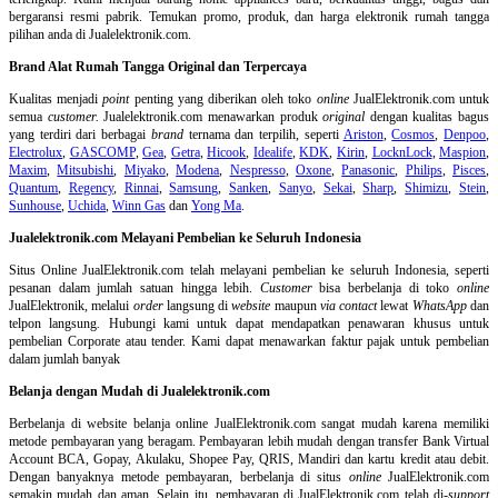
bergaransi resmi pabrik. Temukan promo, produk, dan harga elektronik rumah tangga
pilihan anda di Jualelektronik.com.
Brand Alat Rumah Tangga Original dan Terpercaya
Kualitas menjadi
point
penting yang diberikan oleh toko
online
JualElektronik.com untuk
semua
customer.
Jualelektronik.com menawarkan produk
original
dengan kualitas bagus
yang terdiri dari berbagai
brand
ternama dan terpilih, seperti
Ariston
,
Cosmos
,
Denpoo
,
Electrolux
,
GASCOMP
,
Gea
,
Getra
,
Hicook
,
Idealife
,
KDK
,
Kirin
,
LocknLock
,
Maspion
,
Maxim
,
Mitsubishi
,
Miyako
,
Modena
,
Nespresso
,
Oxone
,
Panasonic
,
Philips
,
Pisces
,
Quantum
,
Regency
,
Rinnai
,
Samsung
,
Sanken
,
Sanyo
,
Sekai
,
Sharp
,
Shimizu
,
Stein
,
Sunhouse
,
Uchida
,
Winn Gas
dan
Yong Ma
.
Jualelektronik.com Melayani Pembelian ke Seluruh Indonesia
Situs Online
JualElektronik.com telah melayani pembelian ke seluruh Indonesia, seperti
pesanan dalam jumlah satuan hingga lebih.
Customer
bisa berbelanja di toko
online
JualElektronik, melalui
order
langsung di
website
maupun
via contact
lewat
WhatsApp
dan
telpon langsung
.
Hubungi kami untuk dapat mendapatkan penawaran khusus untuk
pembelian Corporate atau tender. Kami dapat menawarkan faktur pajak untuk pembelian
dalam jumlah banyak
Belanja dengan Mudah di Jualelektronik.com
Berbelanja di
website belanja online
JualElektronik.com sangat mudah karena memiliki
metode pembayaran yang beragam. Pembayaran lebih mudah dengan transfer Bank Virtual
Account BCA, Gopay, Akulaku, Shopee Pay, QRIS, Mandiri dan kartu kredit atau debit.
Dengan banyaknya metode pembayaran, berbelanja di situs
online
JualElektronik.com
semakin mudah dan aman. Selain itu, pembayaran di JualElektronik.com telah di-
support