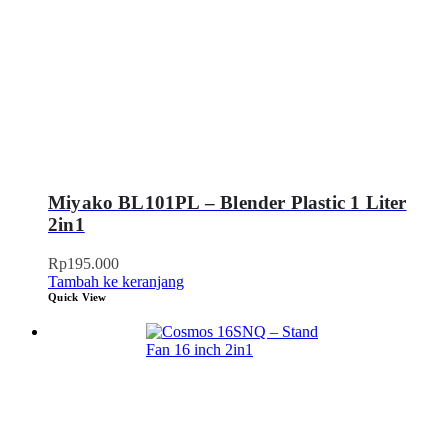
Miyako BL101PL – Blender Plastic 1 Liter
2in1
Rp
195.000
Tambah ke keranjang
Quick View