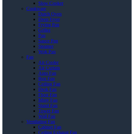
Slow Cooker
Cookware
Dutch Oven
Deep Fryer
Frying Pan
Griller
Pan
Sauce Pan
Steamer
Wok Pan
Fan
Air Cooler
Air Curtain
Auto Fan
Box Fan
Ceiling Fan
Desk Fan
Floor Fan
Misty Fan
Stand Fan
Tower Fan
Wall Fan
Ventilating Fan
Cabinet Fan
Ceiling Exhaust Fan