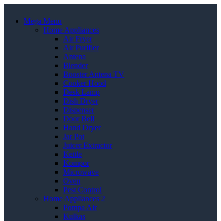
Mega Menu
Home Appliances
Air Fryer
Air Purifier
Antena
Blender
Booster Antena TV
Cooker Hood
Desk Lamp
Dish Dryer
Dispenser
Door Bell
Hand Dryer
Jar Pot
Juicer Extractor
Kettle
Kompor
Microwave
Oven
Pest Control
Home Appliances 2
Pompa Air
Kulkas