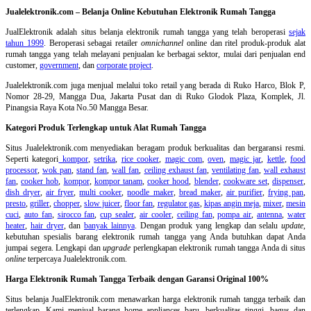
Jualelektronik.com – Belanja Online Kebutuhan Elektronik Rumah Tangga
JualElektronik adalah
situs belanja elektronik rumah tangga
yang telah beroperasi
sejak
tahun 1999
. Beroperasi sebagai retailer
omnichannel
online dan ritel produk-produk alat
rumah tangga yang telah melayani penjualan ke berbagai sektor, mulai dari penjualan end
customer,
government
, dan
corporate project
.
Jualelektronik.com juga menjual melalui toko retail yang berada di Ruko Harco, Blok P,
Nomor 28-29, Mangga Dua, Jakarta Pusat dan di Ruko Glodok Plaza, Komplek, Jl.
Pinangsia Raya Kota No.50 Mangga Besar.
Kategori Produk Terlengkap untuk Alat Rumah Tangga
Situs Jualelektronik.com menyediakan beragam produk berkualitas dan bergaransi resmi.
Seperti kategori
kompor
,
setrika
,
rice cooker
,
magic com
,
oven
,
magic jar
,
kettle
,
food
processor
,
wok pan
,
stand fan
,
wall fan
,
ceiling exhaust fan
,
ventilating fan
,
wall exhaust
fan
,
cooker hob
,
kompor
,
kompor tanam
,
cooker hood
,
blender
,
cookware set
,
dispenser
,
dish dryer
,
air fryer
,
multi cooker
,
noodle maker
,
bread maker
,
air purifier
,
frying pan
,
presto
,
griller
,
chopper
,
slow juicer
,
floor fan
,
regulator gas
,
kipas angin meja
,
mixer
,
mesin
cuci
,
auto fan
,
sirocco fan
,
cup sealer
,
air cooler
,
ceiling fan
,
pompa air
,
antenna
,
water
heater
,
hair dryer
, dan
banyak lainnya
. Dengan produk yang lengkap dan selalu
update
,
kebutuhan spesialis barang elektronik rumah tangga yang Anda butuhkan dapat Anda
jumpai segera. Lengkapi dan
upgrade
perlengkapan elektronik rumah tangga Anda di situs
online
terpercaya Jualelektronik.com.
Harga Elektronik Rumah Tangga Terbaik dengan Garansi Original 100%
Situs belanja
JualElektronik.com menawarkan harga elektronik rumah tangga terbaik dan
terlengkap. Kami menjual barang home appliances baru, berkualitas tinggi, bagus dan