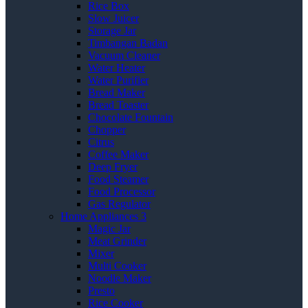
Rice Box
Slow Juicer
Storage Jar
Timbangan Badan
Vacuum Cleaner
Water Heater
Water Purifier
Bread Maker
Bread Toaster
Chocolate Fountain
Chopper
Citrus
Coffee Maker
Deep Fryer
Food Steamer
Food Processor
Gas Regulator
Home Appliances 3
Magic Jar
Meat Grinder
Mixer
Multi Cooker
Noodle Maker
Presto
Rice Cooker