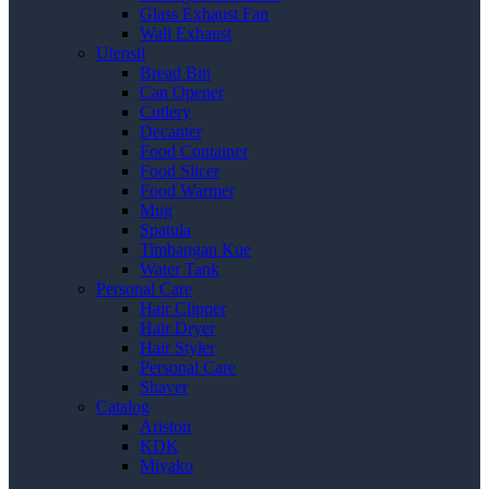
Glass Exhaust Fan
Wall Exhaust
Utensil
Bread Bin
Can Opener
Cutlery
Decanter
Food Container
Food Slicer
Food Warmer
Mug
Spatula
Timbangan Kue
Water Tank
Personal Care
Hair Clipper
Hair Dryer
Hair Styler
Personal Care
Shaver
Catalog
Ariston
KDK
Miyako