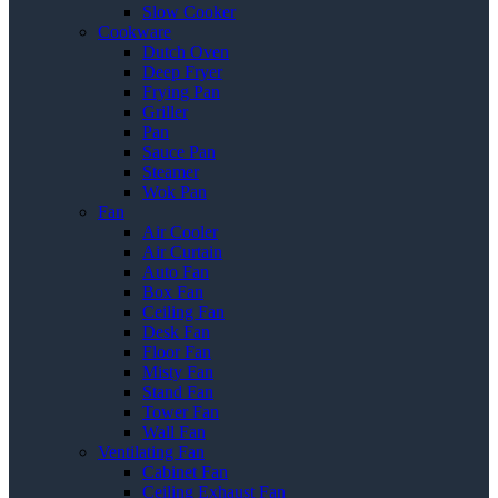
Slow Cooker
Cookware
Dutch Oven
Deep Fryer
Frying Pan
Griller
Pan
Sauce Pan
Steamer
Wok Pan
Fan
Air Cooler
Air Curtain
Auto Fan
Box Fan
Ceiling Fan
Desk Fan
Floor Fan
Misty Fan
Stand Fan
Tower Fan
Wall Fan
Ventilating Fan
Cabinet Fan
Ceiling Exhaust Fan