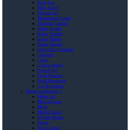
Rice Box
Slow Juicer
Storage Jar
Timbangan Badan
Vacuum Cleaner
Water Heater
Water Purifier
Bread Maker
Bread Toaster
Chocolate Fountain
Chopper
Citrus
Coffee Maker
Deep Fryer
Food Steamer
Food Processor
Gas Regulator
Home Appliances 3
Magic Jar
Meat Grinder
Mixer
Multi Cooker
Noodle Maker
Presto
Rice Cooker