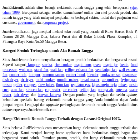
JualElektronik adalah
situs belanja elektronik rumah tangga
yang telah beroperasi
sejak
tahun 1999
. Beroperasi sebagai retailer
omnichannel
online dan ritel produk-produk alat
rumah tangga yang telah melayani penjualan ke berbagai sektor, mulai dari penjualan end
customer,
government
, dan
corporate project
.
Jualelektronik.com juga menjual melalui toko retail yang berada di Ruko Harco, Blok P,
Nomor 28-29, Mangga Dua, Jakarta Pusat dan di Ruko Glodok Plaza, Komplek, Jl.
Pinangsia Raya Kota No.50 Mangga Besar.
Kategori Produk Terlengkap untuk Alat Rumah Tangga
Situs Jualelektronik.com menyediakan beragam produk berkualitas dan bergaransi resmi.
Seperti kategori
kompor
,
setrika
,
rice cooker
,
magic com
,
oven
,
magic jar
,
kettle
,
food
processor
,
wok pan
,
stand fan
,
wall fan
,
ceiling exhaust fan
,
ventilating fan
,
wall exhaust
fan
,
cooker hob
,
kompor
,
kompor tanam
,
cooker hood
,
blender
,
cookware set
,
dispenser
,
dish dryer
,
air fryer
,
multi cooker
,
noodle maker
,
bread maker
,
air purifier
,
frying pan
,
presto
,
griller
,
chopper
,
slow juicer
,
floor fan
,
regulator gas
,
kipas angin meja
,
mixer
,
mesin
cuci
,
auto fan
,
sirocco fan
,
cup sealer
,
air cooler
,
ceiling fan
,
pompa air
,
antenna
,
water
heater
,
hair dryer
, dan
banyak lainnya
. Dengan produk yang lengkap dan selalu
update
,
kebutuhan spesialis barang elektronik rumah tangga yang Anda butuhkan dapat Anda
jumpai segera. Lengkapi dan
upgrade
perlengkapan elektronik rumah tangga Anda di situs
online
terpercaya Jualelektronik.com.
Harga Elektronik Rumah Tangga Terbaik dengan Garansi Original 100%
Situs belanja
JualElektronik.com menawarkan harga elektronik rumah tangga terbaik dan
terlengkap. Kami menjual barang home appliances baru, berkualitas tinggi, bagus dan
bergaransi resmi pabrik. Temukan promo, produk, dan harga elektronik rumah tangga