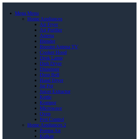
Mega Menu
Home Appliances
Air Fryer
Air Purifier
Antena
Blender
Booster Antena TV
Cooker Hood
Desk Lamp
Dish Dryer
Dispenser
Door Bell
Hand Dryer
Jar Pot
Juicer Extractor
Kettle
Kompor
Microwave
Oven
Pest Control
Home Appliances 2
Pompa Air
Kulkas