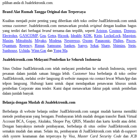
pilihan anda di Jualelektronik.com.
Brand Alat Rumah Tangga Original dan Terpercaya
Kualitas menjadi
point
penting yang diberikan oleh toko
online
JualElektronik.com untuk
semua
customer.
Jualelektronik.com menawarkan produk
original
dengan kualitas bagus
yang terdiri dari berbagai
brand
ternama dan terpilih, seperti
Ariston
,
Cosmos
,
Denpoo
,
Electrolux
,
GASCOMP
,
Gea
,
Getra
,
Hicook
,
Idealife
,
KDK
,
Kirin
,
LocknLock
,
Maspion
,
Maxim
,
Mitsubishi
,
Miyako
,
Modena
,
Nespresso
,
Oxone
,
Panasonic
,
Philips
,
Pisces
,
Quantum
,
Regency
,
Rinnai
,
Samsung
,
Sanken
,
Sanyo
,
Sekai
,
Sharp
,
Shimizu
,
Stein
,
Sunhouse
,
Uchida
,
Winn Gas
dan
Yong Ma
.
Jualelektronik.com Melayani Pembelian ke Seluruh Indonesia
Situs Online
JualElektronik.com telah melayani pembelian ke seluruh Indonesia, seperti
pesanan dalam jumlah satuan hingga lebih.
Customer
bisa berbelanja di toko
online
JualElektronik, melalui
order
langsung di
website
maupun
via contact
lewat
WhatsApp
dan
telpon langsung
.
Hubungi kami untuk dapat mendapatkan penawaran khusus untuk
pembelian Corporate atau tender. Kami dapat menawarkan faktur pajak untuk pembelian
dalam jumlah banyak
Belanja dengan Mudah di Jualelektronik.com
Berbelanja di
website belanja online
JualElektronik.com sangat mudah karena memiliki
metode pembayaran yang beragam. Pembayaran lebih mudah dengan transfer Bank Virtual
Account BCA, Gopay, Akulaku, Shopee Pay, QRIS, Mandiri dan kartu kredit atau debit.
Dengan banyaknya metode pembayaran, berbelanja di situs
online
JualElektronik.com
semakin mudah dan aman. Selain itu, pembayaran di JualElektronik.com telah di-
support
oleh
system
keamanan dan
terpercaya
by Visa
,
Master Card Security Code
dan
JCB