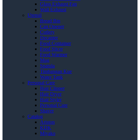
Glass Exhaust Fan
Wall Exhaust
Utensil
Bread Bin
Can Opener
Cutlery
Decanter
Food Container
Food Slicer
Food Warmer
Mug
Spatula
Timbangan Kue
Water Tank
Personal Care
Hair Clipper
Hair Dryer
Hair Styler
Personal Care
Shaver
Catalog
Ariston
KDK
Miyako