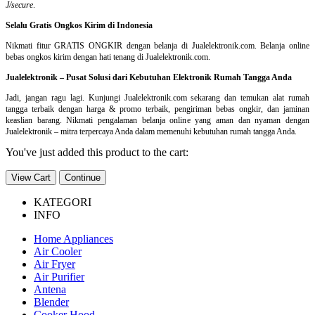
J/secure
.
Selalu Gratis Ongkos Kirim di Indonesia
Nikmati fitur GRATIS ONGKIR dengan belanja di Jualelektronik.com. Belanja online
bebas ongkos kirim dengan hati tenang di Jualelektronik.com.
Jualelektronik – Pusat Solusi dari Kebutuhan Elektronik Rumah Tangga Anda
Jadi, jangan ragu lagi. Kunjungi Jualelektronik.com sekarang dan temukan alat rumah
tangga terbaik dengan harga & promo terbaik, pengiriman bebas ongkir, dan jaminan
keaslian barang. Nikmati pengalaman belanja online yang aman dan nyaman dengan
Jualelektronik – mitra terpercaya Anda dalam memenuhi kebutuhan rumah tangga Anda.
You've just added this product to the cart:
View Cart
Continue
KATEGORI
INFO
Home Appliances
Air Cooler
Air Fryer
Air Purifier
Antena
Blender
Cooker Hood