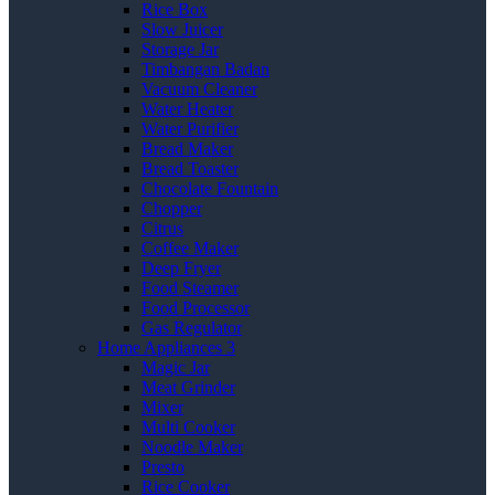
Rice Box
Slow Juicer
Storage Jar
Timbangan Badan
Vacuum Cleaner
Water Heater
Water Purifier
Bread Maker
Bread Toaster
Chocolate Fountain
Chopper
Citrus
Coffee Maker
Deep Fryer
Food Steamer
Food Processor
Gas Regulator
Home Appliances 3
Magic Jar
Meat Grinder
Mixer
Multi Cooker
Noodle Maker
Presto
Rice Cooker