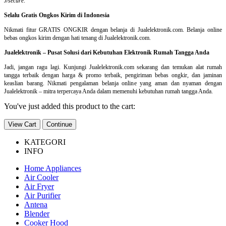
J/secure
.
Selalu Gratis Ongkos Kirim di Indonesia
Nikmati fitur GRATIS ONGKIR dengan belanja di Jualelektronik.com. Belanja online
bebas ongkos kirim dengan hati tenang di Jualelektronik.com.
Jualelektronik – Pusat Solusi dari Kebutuhan Elektronik Rumah Tangga Anda
Jadi, jangan ragu lagi. Kunjungi Jualelektronik.com sekarang dan temukan alat rumah
tangga terbaik dengan harga & promo terbaik, pengiriman bebas ongkir, dan jaminan
keaslian barang. Nikmati pengalaman belanja online yang aman dan nyaman dengan
Jualelektronik – mitra terpercaya Anda dalam memenuhi kebutuhan rumah tangga Anda.
You've just added this product to the cart:
View Cart
Continue
KATEGORI
INFO
Home Appliances
Air Cooler
Air Fryer
Air Purifier
Antena
Blender
Cooker Hood