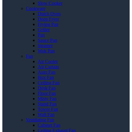
Slow Cooker
Cookware
Dutch Oven
Deep Fryer
Frying Pan
Griller
Pan
Sauce Pan
Steamer
Wok Pan
Fan
Air Cooler
Air Curtain
Auto Fan
Box Fan
Ceiling Fan
Desk Fan
Floor Fan
Misty Fan
Stand Fan
Tower Fan
Wall Fan
Ventilating Fan
Cabinet Fan
Ceiling Exhaust Fan