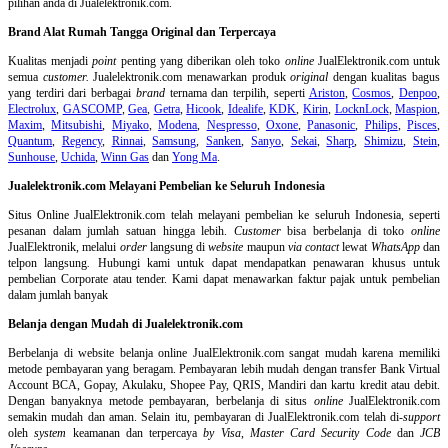
pilihan anda di Jualelektronik.com.
Brand Alat Rumah Tangga Original dan Terpercaya
Kualitas menjadi
point
penting yang diberikan oleh toko
online
JualElektronik.com untuk
semua
customer.
Jualelektronik.com menawarkan produk
original
dengan kualitas bagus
yang terdiri dari berbagai
brand
ternama dan terpilih, seperti
Ariston
,
Cosmos
,
Denpoo
,
Electrolux
,
GASCOMP
,
Gea
,
Getra
,
Hicook
,
Idealife
,
KDK
,
Kirin
,
LocknLock
,
Maspion
,
Maxim
,
Mitsubishi
,
Miyako
,
Modena
,
Nespresso
,
Oxone
,
Panasonic
,
Philips
,
Pisces
,
Quantum
,
Regency
,
Rinnai
,
Samsung
,
Sanken
,
Sanyo
,
Sekai
,
Sharp
,
Shimizu
,
Stein
,
Sunhouse
,
Uchida
,
Winn Gas
dan
Yong Ma
.
Jualelektronik.com Melayani Pembelian ke Seluruh Indonesia
Situs Online
JualElektronik.com telah melayani pembelian ke seluruh Indonesia, seperti
pesanan dalam jumlah satuan hingga lebih.
Customer
bisa berbelanja di toko
online
JualElektronik, melalui
order
langsung di
website
maupun
via contact
lewat
WhatsApp
dan
telpon langsung
.
Hubungi kami untuk dapat mendapatkan penawaran khusus untuk
pembelian Corporate atau tender. Kami dapat menawarkan faktur pajak untuk pembelian
dalam jumlah banyak
Belanja dengan Mudah di Jualelektronik.com
Berbelanja di
website belanja online
JualElektronik.com sangat mudah karena memiliki
metode pembayaran yang beragam. Pembayaran lebih mudah dengan transfer Bank Virtual
Account BCA, Gopay, Akulaku, Shopee Pay, QRIS, Mandiri dan kartu kredit atau debit.
Dengan banyaknya metode pembayaran, berbelanja di situs
online
JualElektronik.com
semakin mudah dan aman. Selain itu, pembayaran di JualElektronik.com telah di-
support
oleh
system
keamanan dan
terpercaya
by Visa
,
Master Card Security Code
dan
JCB