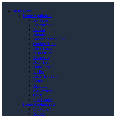
Mega Menu
Home Appliances
Air Fryer
Air Purifier
Antena
Blender
Booster Antena TV
Cooker Hood
Desk Lamp
Dish Dryer
Dispenser
Door Bell
Hand Dryer
Jar Pot
Juicer Extractor
Kettle
Kompor
Microwave
Oven
Pest Control
Home Appliances 2
Pompa Air
Kulkas