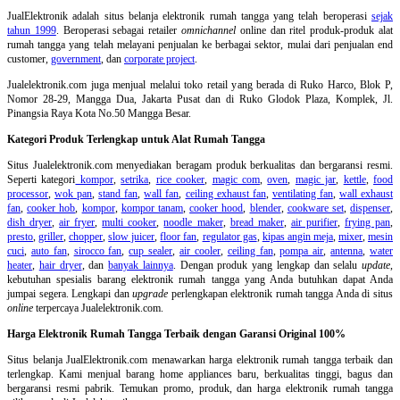
JualElektronik adalah
situs belanja elektronik rumah tangga
yang telah beroperasi
sejak
tahun 1999
. Beroperasi sebagai retailer
omnichannel
online dan ritel produk-produk alat
rumah tangga yang telah melayani penjualan ke berbagai sektor, mulai dari penjualan end
customer,
government
, dan
corporate project
.
Jualelektronik.com juga menjual melalui toko retail yang berada di Ruko Harco, Blok P,
Nomor 28-29, Mangga Dua, Jakarta Pusat dan di Ruko Glodok Plaza, Komplek, Jl.
Pinangsia Raya Kota No.50 Mangga Besar.
Kategori Produk Terlengkap untuk Alat Rumah Tangga
Situs Jualelektronik.com menyediakan beragam produk berkualitas dan bergaransi resmi.
Seperti kategori
kompor
,
setrika
,
rice cooker
,
magic com
,
oven
,
magic jar
,
kettle
,
food
processor
,
wok pan
,
stand fan
,
wall fan
,
ceiling exhaust fan
,
ventilating fan
,
wall exhaust
fan
,
cooker hob
,
kompor
,
kompor tanam
,
cooker hood
,
blender
,
cookware set
,
dispenser
,
dish dryer
,
air fryer
,
multi cooker
,
noodle maker
,
bread maker
,
air purifier
,
frying pan
,
presto
,
griller
,
chopper
,
slow juicer
,
floor fan
,
regulator gas
,
kipas angin meja
,
mixer
,
mesin
cuci
,
auto fan
,
sirocco fan
,
cup sealer
,
air cooler
,
ceiling fan
,
pompa air
,
antenna
,
water
heater
,
hair dryer
, dan
banyak lainnya
. Dengan produk yang lengkap dan selalu
update
,
kebutuhan spesialis barang elektronik rumah tangga yang Anda butuhkan dapat Anda
jumpai segera. Lengkapi dan
upgrade
perlengkapan elektronik rumah tangga Anda di situs
online
terpercaya Jualelektronik.com.
Harga Elektronik Rumah Tangga Terbaik dengan Garansi Original 100%
Situs belanja
JualElektronik.com menawarkan harga elektronik rumah tangga terbaik dan
terlengkap. Kami menjual barang home appliances baru, berkualitas tinggi, bagus dan
bergaransi resmi pabrik. Temukan promo, produk, dan harga elektronik rumah tangga