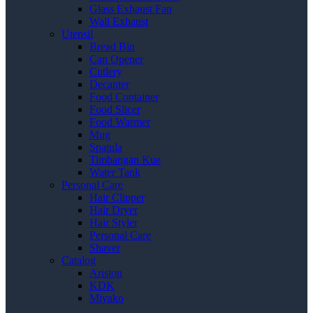
Glass Exhaust Fan
Wall Exhaust
Utensil
Bread Bin
Can Opener
Cutlery
Decanter
Food Container
Food Slicer
Food Warmer
Mug
Spatula
Timbangan Kue
Water Tank
Personal Care
Hair Clipper
Hair Dryer
Hair Styler
Personal Care
Shaver
Catalog
Ariston
KDK
Miyako