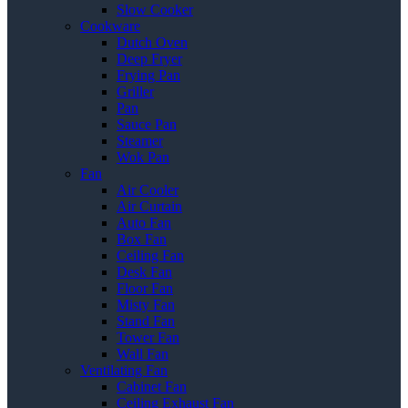
Slow Cooker
Cookware
Dutch Oven
Deep Fryer
Frying Pan
Griller
Pan
Sauce Pan
Steamer
Wok Pan
Fan
Air Cooler
Air Curtain
Auto Fan
Box Fan
Ceiling Fan
Desk Fan
Floor Fan
Misty Fan
Stand Fan
Tower Fan
Wall Fan
Ventilating Fan
Cabinet Fan
Ceiling Exhaust Fan