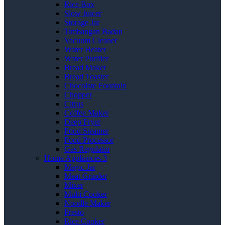
Rice Box
Slow Juicer
Storage Jar
Timbangan Badan
Vacuum Cleaner
Water Heater
Water Purifier
Bread Maker
Bread Toaster
Chocolate Fountain
Chopper
Citrus
Coffee Maker
Deep Fryer
Food Steamer
Food Processor
Gas Regulator
Home Appliances 3
Magic Jar
Meat Grinder
Mixer
Multi Cooker
Noodle Maker
Presto
Rice Cooker