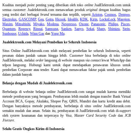
Kualitas menjadi
point
penting yang diberikan oleh toko
online
JualElektronik.com untuk
semua
customer.
Jualelektronik.com menawarkan produk
original
dengan kualitas bagus
yang terdiri dari berbagai
brand
ternama dan terpilih, seperti
Ariston
,
Cosmos
,
Denpoo
,
Electrolux
,
GASCOMP
,
Gea
,
Getra
,
Hicook
,
Idealife
,
KDK
,
Kirin
,
LocknLock
,
Maspion
,
Maxim
,
Mitsubishi
,
Miyako
,
Modena
,
Nespresso
,
Oxone
,
Panasonic
,
Philips
,
Pisces
,
Quantum
,
Regency
,
Rinnai
,
Samsung
,
Sanken
,
Sanyo
,
Sekai
,
Sharp
,
Shimizu
,
Stein
,
Sunhouse
,
Uchida
,
Winn Gas
dan
Yong Ma
.
Jualelektronik.com Melayani Pembelian ke Seluruh Indonesia
Situs Online
JualElektronik.com telah melayani pembelian ke seluruh Indonesia, seperti
pesanan dalam jumlah satuan hingga lebih.
Customer
bisa berbelanja di toko
online
JualElektronik, melalui
order
langsung di
website
maupun
via contact
lewat
WhatsApp
dan
telpon langsung
.
Hubungi kami untuk dapat mendapatkan penawaran khusus untuk
pembelian Corporate atau tender. Kami dapat menawarkan faktur pajak untuk pembelian
dalam jumlah banyak
Belanja dengan Mudah di Jualelektronik.com
Berbelanja di
website belanja online
JualElektronik.com sangat mudah karena memiliki
metode pembayaran yang beragam. Pembayaran lebih mudah dengan transfer Bank Virtual
Account BCA, Gopay, Akulaku, Shopee Pay, QRIS, Mandiri dan kartu kredit atau debit.
Dengan banyaknya metode pembayaran, berbelanja di situs
online
JualElektronik.com
semakin mudah dan aman. Selain itu, pembayaran di JualElektronik.com telah di-
support
oleh
system
keamanan dan
terpercaya
by Visa
,
Master Card Security Code
dan
JCB
J/secure
.
Selalu Gratis Ongkos Kirim di Indonesia