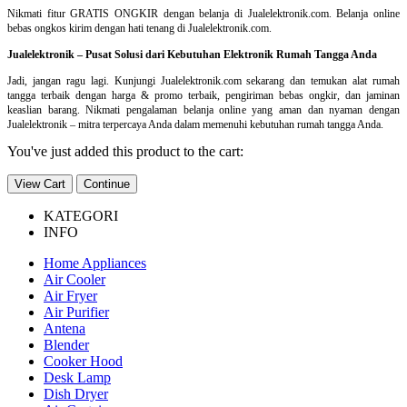
Nikmati fitur GRATIS ONGKIR dengan belanja di Jualelektronik.com. Belanja online
bebas ongkos kirim dengan hati tenang di Jualelektronik.com.
Jualelektronik – Pusat Solusi dari Kebutuhan Elektronik Rumah Tangga Anda
Jadi, jangan ragu lagi. Kunjungi Jualelektronik.com sekarang dan temukan alat rumah
tangga terbaik dengan harga & promo terbaik, pengiriman bebas ongkir, dan jaminan
keaslian barang. Nikmati pengalaman belanja online yang aman dan nyaman dengan
Jualelektronik – mitra terpercaya Anda dalam memenuhi kebutuhan rumah tangga Anda.
You've just added this product to the cart:
View Cart
Continue
KATEGORI
INFO
Home Appliances
Air Cooler
Air Fryer
Air Purifier
Antena
Blender
Cooker Hood
Desk Lamp
Dish Dryer