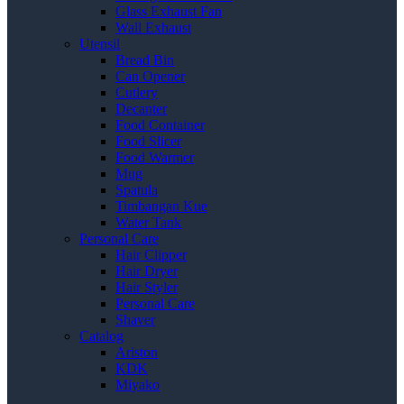
Glass Exhaust Fan
Wall Exhaust
Utensil
Bread Bin
Can Opener
Cutlery
Decanter
Food Container
Food Slicer
Food Warmer
Mug
Spatula
Timbangan Kue
Water Tank
Personal Care
Hair Clipper
Hair Dryer
Hair Styler
Personal Care
Shaver
Catalog
Ariston
KDK
Miyako