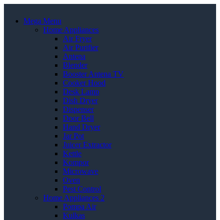
Mega Menu
Home Appliances
Air Fryer
Air Purifier
Antena
Blender
Booster Antena TV
Cooker Hood
Desk Lamp
Dish Dryer
Dispenser
Door Bell
Hand Dryer
Jar Pot
Juicer Extractor
Kettle
Kompor
Microwave
Oven
Pest Control
Home Appliances 2
Pompa Air
Kulkas