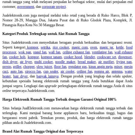
rumah tangga yang telah melayani penjualan ke berbagai sektor, mulai dari penjualan end
customer,
government
, dan
corporate project
.
Jualelektronik.com juga menjual melalui toko retail yang berada di Ruko Harco, Blok P,
Nomor 28-29, Mangga Dua, Jakarta Pusat dan di Ruko Glodok Plaza, Komplek, Jl.
Pinangsia Raya Kota No.50 Mangga Besar.
Kategori Produk Terlengkap untuk Alat Rumah Tangga
Situs Jualelektronik.com menyediakan beragam produk berkualitas dan bergaransi resmi.
Seperti kategori
kompor
,
setrika
,
rice cooker
,
magic com
,
oven
,
magic jar
,
kettle
,
food
processor
,
wok pan
,
stand fan
,
wall fan
,
ceiling exhaust fan
,
ventilating fan
,
wall exhaust
fan
,
cooker hob
,
kompor
,
kompor tanam
,
cooker hood
,
blender
,
cookware set
,
dispenser
,
dish dryer
,
air fryer
,
multi cooker
,
noodle maker
,
bread maker
,
air purifier
,
frying pan
,
presto
,
griller
,
chopper
,
slow juicer
,
floor fan
,
regulator gas
,
kipas angin meja
,
mixer
,
mesin
cuci
,
auto fan
,
sirocco fan
,
cup sealer
,
air cooler
,
ceiling fan
,
pompa air
,
antenna
,
water
heater
,
hair dryer
, dan
banyak lainnya
. Dengan produk yang lengkap dan selalu
update
,
kebutuhan spesialis barang elektronik rumah tangga yang Anda butuhkan dapat Anda
jumpai segera. Lengkapi dan
upgrade
perlengkapan elektronik rumah tangga Anda di situs
online
terpercaya Jualelektronik.com.
Harga Elektronik Rumah Tangga Terbaik dengan Garansi Original 100%
Situs belanja
JualElektronik.com menawarkan harga elektronik rumah tangga terbaik dan
terlengkap. Kami menjual barang home appliances baru, berkualitas tinggi, bagus dan
bergaransi resmi pabrik. Temukan promo, produk, dan harga elektronik rumah tangga
pilihan anda di Jualelektronik.com.
Brand Alat Rumah Tangga Original dan Terpercaya