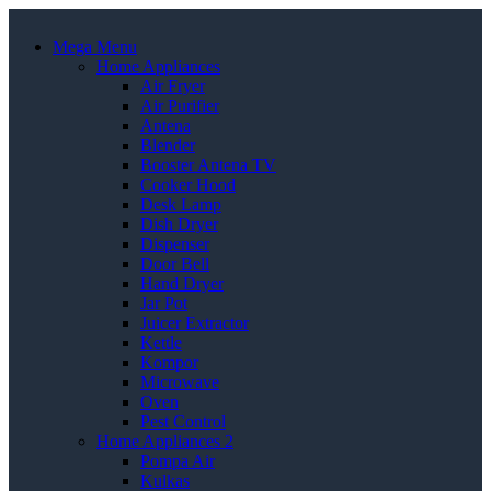
Mega Menu
Home Appliances
Air Fryer
Air Purifier
Antena
Blender
Booster Antena TV
Cooker Hood
Desk Lamp
Dish Dryer
Dispenser
Door Bell
Hand Dryer
Jar Pot
Juicer Extractor
Kettle
Kompor
Microwave
Oven
Pest Control
Home Appliances 2
Pompa Air
Kulkas