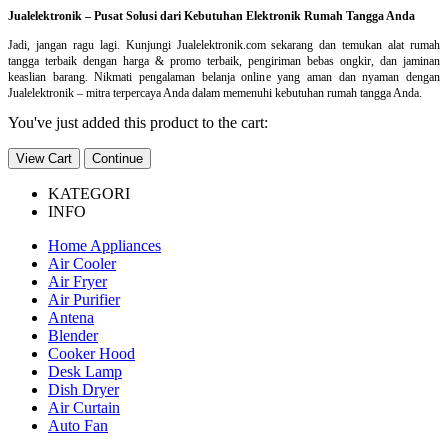
Jualelektronik – Pusat Solusi dari Kebutuhan Elektronik Rumah Tangga Anda
Jadi, jangan ragu lagi. Kunjungi Jualelektronik.com sekarang dan temukan alat rumah
tangga terbaik dengan harga & promo terbaik, pengiriman bebas ongkir, dan jaminan
keaslian barang. Nikmati pengalaman belanja online yang aman dan nyaman dengan
Jualelektronik – mitra terpercaya Anda dalam memenuhi kebutuhan rumah tangga Anda.
You've just added this product to the cart:
View Cart
Continue
KATEGORI
INFO
Home Appliances
Air Cooler
Air Fryer
Air Purifier
Antena
Blender
Cooker Hood
Desk Lamp
Dish Dryer
Air Curtain
Auto Fan