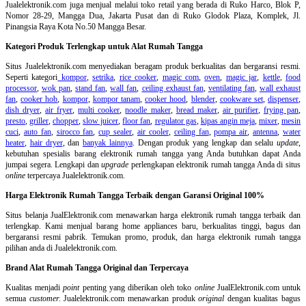
Jualelektronik.com juga menjual melalui toko retail yang berada di Ruko Harco, Blok P,
Nomor 28-29, Mangga Dua, Jakarta Pusat dan di Ruko Glodok Plaza, Komplek, Jl.
Pinangsia Raya Kota No.50 Mangga Besar.
Kategori Produk Terlengkap untuk Alat Rumah Tangga
Situs Jualelektronik.com menyediakan beragam produk berkualitas dan bergaransi resmi.
Seperti kategori
kompor
,
setrika
,
rice cooker
,
magic com
,
oven
,
magic jar
,
kettle
,
food
processor
,
wok pan
,
stand fan
,
wall fan
,
ceiling exhaust fan
,
ventilating fan
,
wall exhaust
fan
,
cooker hob
,
kompor
,
kompor tanam
,
cooker hood
,
blender
,
cookware set
,
dispenser
,
dish dryer
,
air fryer
,
multi cooker
,
noodle maker
,
bread maker
,
air purifier
,
frying pan
,
presto
,
griller
,
chopper
,
slow juicer
,
floor fan
,
regulator gas
,
kipas angin meja
,
mixer
,
mesin
cuci
,
auto fan
,
sirocco fan
,
cup sealer
,
air cooler
,
ceiling fan
,
pompa air
,
antenna
,
water
heater
,
hair dryer
, dan
banyak lainnya
. Dengan produk yang lengkap dan selalu
update
,
kebutuhan spesialis barang elektronik rumah tangga yang Anda butuhkan dapat Anda
jumpai segera. Lengkapi dan
upgrade
perlengkapan elektronik rumah tangga Anda di situs
online
terpercaya Jualelektronik.com.
Harga Elektronik Rumah Tangga Terbaik dengan Garansi Original 100%
Situs belanja
JualElektronik.com menawarkan harga elektronik rumah tangga terbaik dan
terlengkap. Kami menjual barang home appliances baru, berkualitas tinggi, bagus dan
bergaransi resmi pabrik. Temukan promo, produk, dan harga elektronik rumah tangga
pilihan anda di Jualelektronik.com.
Brand Alat Rumah Tangga Original dan Terpercaya
Kualitas menjadi
point
penting yang diberikan oleh toko
online
JualElektronik.com untuk
semua
customer.
Jualelektronik.com menawarkan produk
original
dengan kualitas bagus