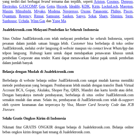
yang terdiri dari berbagai
brand
ternama dan terpilih, seperti
Ariston
,
Cosmos
,
Denpoo
,
Electrolux
,
GASCOMP
,
Gea
,
Getra
,
Hicook
,
Idealife
,
KDK
,
Kirin
,
LocknLock
,
Maspion
,
Maxim
,
Mitsubishi
,
Miyako
,
Modena
,
Nespresso
,
Oxone
,
Panasonic
,
Philips
,
Pisces
,
Quantum
,
Regency
,
Rinnai
,
Samsung
,
Sanken
,
Sanyo
,
Sekai
,
Sharp
,
Shimizu
,
Stein
,
Sunhouse
,
Uchida
,
Winn Gas
dan
Yong Ma
.
Jualelektronik.com Melayani Pembelian ke Seluruh Indonesia
Situs Online
JualElektronik.com telah melayani pembelian ke seluruh Indonesia, seperti
pesanan dalam jumlah satuan hingga lebih.
Customer
bisa berbelanja di toko
online
JualElektronik, melalui
order
langsung di
website
maupun
via contact
lewat
WhatsApp
dan
telpon langsung
.
Hubungi kami untuk dapat mendapatkan penawaran khusus untuk
pembelian Corporate atau tender. Kami dapat menawarkan faktur pajak untuk pembelian
dalam jumlah banyak
Belanja dengan Mudah di Jualelektronik.com
Berbelanja di
website belanja online
JualElektronik.com sangat mudah karena memiliki
metode pembayaran yang beragam. Pembayaran lebih mudah dengan transfer Bank Virtual
Account BCA, Gopay, Akulaku, Shopee Pay, QRIS, Mandiri dan kartu kredit atau debit.
Dengan banyaknya metode pembayaran, berbelanja di situs
online
JualElektronik.com
semakin mudah dan aman. Selain itu, pembayaran di JualElektronik.com telah di-
support
oleh
system
keamanan dan
terpercaya
by Visa
,
Master Card Security Code
dan
JCB
J/secure
.
Selalu Gratis Ongkos Kirim di Indonesia
Nikmati fitur GRATIS ONGKIR dengan belanja di Jualelektronik.com. Belanja online
bebas ongkos kirim dengan hati tenang di Jualelektronik.com.