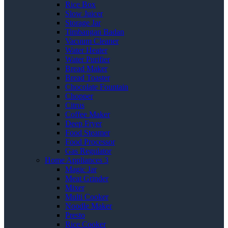
Rice Box
Slow Juicer
Storage Jar
Timbangan Badan
Vacuum Cleaner
Water Heater
Water Purifier
Bread Maker
Bread Toaster
Chocolate Fountain
Chopper
Citrus
Coffee Maker
Deep Fryer
Food Steamer
Food Processor
Gas Regulator
Home Appliances 3
Magic Jar
Meat Grinder
Mixer
Multi Cooker
Noodle Maker
Presto
Rice Cooker