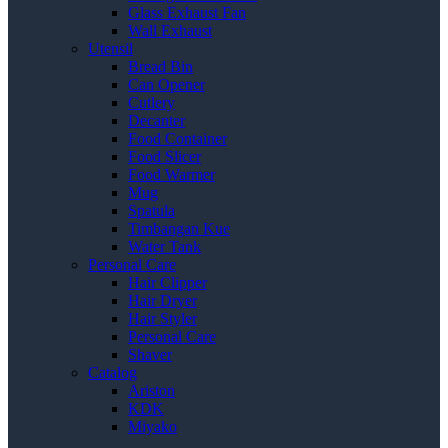
Glass Exhaust Fan
Wall Exhaust
Utensil
Bread Bin
Can Opener
Cutlery
Decanter
Food Container
Food Slicer
Food Warmer
Mug
Spatula
Timbangan Kue
Water Tank
Personal Care
Hair Clipper
Hair Dryer
Hair Styler
Personal Care
Shaver
Catalog
Ariston
KDK
Miyako