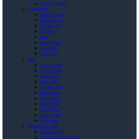
Slow Cooker
Cookware
Dutch Oven
Deep Fryer
Frying Pan
Griller
Pan
Sauce Pan
Steamer
Wok Pan
Fan
Air Cooler
Air Curtain
Auto Fan
Box Fan
Ceiling Fan
Desk Fan
Floor Fan
Misty Fan
Stand Fan
Tower Fan
Wall Fan
Ventilating Fan
Cabinet Fan
Ceiling Exhaust Fan