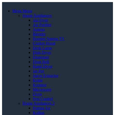
Mega Menu
Home Appliances
Air Fryer
Air Purifier
Antena
Blender
Booster Antena TV
Cooker Hood
Desk Lamp
Dish Dryer
Dispenser
Door Bell
Hand Dryer
Jar Pot
Juicer Extractor
Kettle
Kompor
Microwave
Oven
Pest Control
Home Appliances 2
Pompa Air
Kulkas