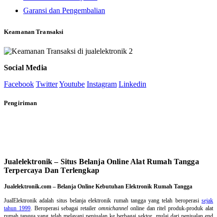
Garansi dan Pengembalian
Keamanan Transaksi
Social Media
Facebook
Twitter
Youtube
Instagram
Linkedin
Pengiriman
Jualelektronik – Situs Belanja Online Alat Rumah Tangga
Terpercaya Dan Terlengkap
Jualelektronik.com – Belanja Online Kebutuhan Elektronik Rumah Tangga
JualElektronik adalah
situs belanja elektronik rumah tangga
yang telah beroperasi
sejak
tahun 1999
. Beroperasi sebagai retailer
omnichannel
online dan ritel produk-produk alat
rumah tangga yang telah melayani penjualan ke berbagai sektor, mulai dari penjualan end