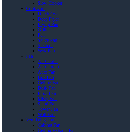
Slow Cooker
Cookware
Dutch Oven
Deep Fryer
Frying Pan
Griller
Pan
Sauce Pan
Steamer
Wok Pan
Fan
Air Cooler
Air Curtain
Auto Fan
Box Fan
Ceiling Fan
Desk Fan
Floor Fan
Misty Fan
Stand Fan
Tower Fan
Wall Fan
Ventilating Fan
Cabinet Fan
Ceiling Exhaust Fan