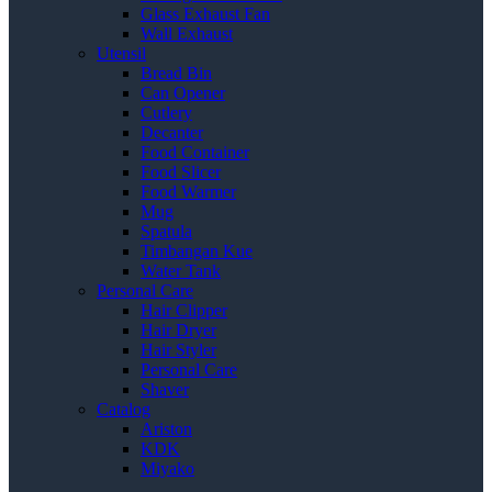
Glass Exhaust Fan
Wall Exhaust
Utensil
Bread Bin
Can Opener
Cutlery
Decanter
Food Container
Food Slicer
Food Warmer
Mug
Spatula
Timbangan Kue
Water Tank
Personal Care
Hair Clipper
Hair Dryer
Hair Styler
Personal Care
Shaver
Catalog
Ariston
KDK
Miyako