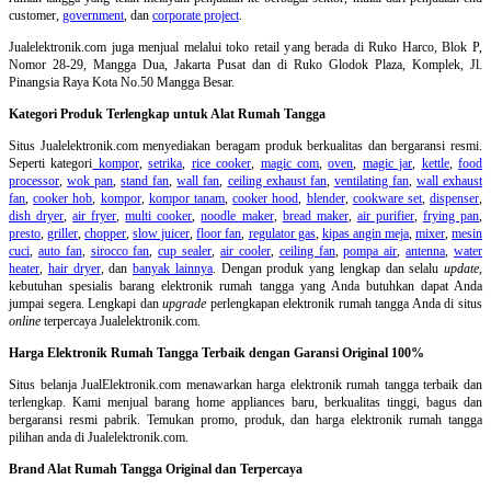
customer,
government
, dan
corporate project
.
Jualelektronik.com juga menjual melalui toko retail yang berada di Ruko Harco, Blok P,
Nomor 28-29, Mangga Dua, Jakarta Pusat dan di Ruko Glodok Plaza, Komplek, Jl.
Pinangsia Raya Kota No.50 Mangga Besar.
Kategori Produk Terlengkap untuk Alat Rumah Tangga
Situs Jualelektronik.com menyediakan beragam produk berkualitas dan bergaransi resmi.
Seperti kategori
kompor
,
setrika
,
rice cooker
,
magic com
,
oven
,
magic jar
,
kettle
,
food
processor
,
wok pan
,
stand fan
,
wall fan
,
ceiling exhaust fan
,
ventilating fan
,
wall exhaust
fan
,
cooker hob
,
kompor
,
kompor tanam
,
cooker hood
,
blender
,
cookware set
,
dispenser
,
dish dryer
,
air fryer
,
multi cooker
,
noodle maker
,
bread maker
,
air purifier
,
frying pan
,
presto
,
griller
,
chopper
,
slow juicer
,
floor fan
,
regulator gas
,
kipas angin meja
,
mixer
,
mesin
cuci
,
auto fan
,
sirocco fan
,
cup sealer
,
air cooler
,
ceiling fan
,
pompa air
,
antenna
,
water
heater
,
hair dryer
, dan
banyak lainnya
. Dengan produk yang lengkap dan selalu
update
,
kebutuhan spesialis barang elektronik rumah tangga yang Anda butuhkan dapat Anda
jumpai segera. Lengkapi dan
upgrade
perlengkapan elektronik rumah tangga Anda di situs
online
terpercaya Jualelektronik.com.
Harga Elektronik Rumah Tangga Terbaik dengan Garansi Original 100%
Situs belanja
JualElektronik.com menawarkan harga elektronik rumah tangga terbaik dan
terlengkap. Kami menjual barang home appliances baru, berkualitas tinggi, bagus dan
bergaransi resmi pabrik. Temukan promo, produk, dan harga elektronik rumah tangga
pilihan anda di Jualelektronik.com.
Brand Alat Rumah Tangga Original dan Terpercaya