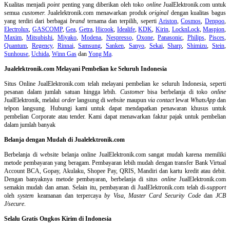
Kualitas menjadi
point
penting yang diberikan oleh toko
online
JualElektronik.com untuk
semua
customer.
Jualelektronik.com menawarkan produk
original
dengan kualitas bagus
yang terdiri dari berbagai
brand
ternama dan terpilih, seperti
Ariston
,
Cosmos
,
Denpoo
,
Electrolux
,
GASCOMP
,
Gea
,
Getra
,
Hicook
,
Idealife
,
KDK
,
Kirin
,
LocknLock
,
Maspion
,
Maxim
,
Mitsubishi
,
Miyako
,
Modena
,
Nespresso
,
Oxone
,
Panasonic
,
Philips
,
Pisces
,
Quantum
,
Regency
,
Rinnai
,
Samsung
,
Sanken
,
Sanyo
,
Sekai
,
Sharp
,
Shimizu
,
Stein
,
Sunhouse
,
Uchida
,
Winn Gas
dan
Yong Ma
.
Jualelektronik.com Melayani Pembelian ke Seluruh Indonesia
Situs Online
JualElektronik.com telah melayani pembelian ke seluruh Indonesia, seperti
pesanan dalam jumlah satuan hingga lebih.
Customer
bisa berbelanja di toko
online
JualElektronik, melalui
order
langsung di
website
maupun
via contact
lewat
WhatsApp
dan
telpon langsung
.
Hubungi kami untuk dapat mendapatkan penawaran khusus untuk
pembelian Corporate atau tender. Kami dapat menawarkan faktur pajak untuk pembelian
dalam jumlah banyak
Belanja dengan Mudah di Jualelektronik.com
Berbelanja di
website belanja online
JualElektronik.com sangat mudah karena memiliki
metode pembayaran yang beragam. Pembayaran lebih mudah dengan transfer Bank Virtual
Account BCA, Gopay, Akulaku, Shopee Pay, QRIS, Mandiri dan kartu kredit atau debit.
Dengan banyaknya metode pembayaran, berbelanja di situs
online
JualElektronik.com
semakin mudah dan aman. Selain itu, pembayaran di JualElektronik.com telah di-
support
oleh
system
keamanan dan
terpercaya
by Visa
,
Master Card Security Code
dan
JCB
J/secure
.
Selalu Gratis Ongkos Kirim di Indonesia