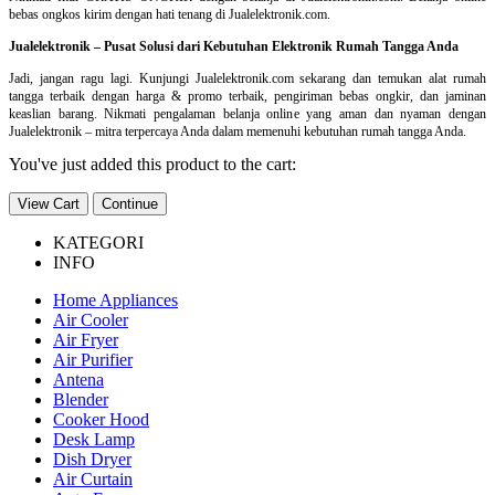
bebas ongkos kirim dengan hati tenang di Jualelektronik.com.
Jualelektronik – Pusat Solusi dari Kebutuhan Elektronik Rumah Tangga Anda
Jadi, jangan ragu lagi. Kunjungi Jualelektronik.com sekarang dan temukan alat rumah
tangga terbaik dengan harga & promo terbaik, pengiriman bebas ongkir, dan jaminan
keaslian barang. Nikmati pengalaman belanja online yang aman dan nyaman dengan
Jualelektronik – mitra terpercaya Anda dalam memenuhi kebutuhan rumah tangga Anda.
You've just added this product to the cart:
View Cart
Continue
KATEGORI
INFO
Home Appliances
Air Cooler
Air Fryer
Air Purifier
Antena
Blender
Cooker Hood
Desk Lamp
Dish Dryer
Air Curtain