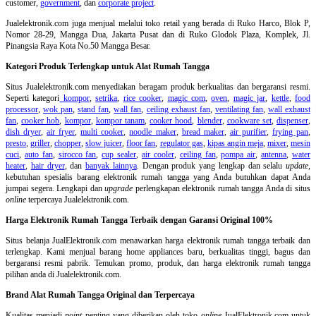
customer,
government
, dan
corporate project
.
Jualelektronik.com juga menjual melalui toko retail yang berada di Ruko Harco, Blok P,
Nomor 28-29, Mangga Dua, Jakarta Pusat dan di Ruko Glodok Plaza, Komplek, Jl.
Pinangsia Raya Kota No.50 Mangga Besar.
Kategori Produk Terlengkap untuk Alat Rumah Tangga
Situs Jualelektronik.com menyediakan beragam produk berkualitas dan bergaransi resmi.
Seperti kategori
kompor
,
setrika
,
rice cooker
,
magic com
,
oven
,
magic jar
,
kettle
,
food
processor
,
wok pan
,
stand fan
,
wall fan
,
ceiling exhaust fan
,
ventilating fan
,
wall exhaust
fan
,
cooker hob
,
kompor
,
kompor tanam
,
cooker hood
,
blender
,
cookware set
,
dispenser
,
dish dryer
,
air fryer
,
multi cooker
,
noodle maker
,
bread maker
,
air purifier
,
frying pan
,
presto
,
griller
,
chopper
,
slow juicer
,
floor fan
,
regulator gas
,
kipas angin meja
,
mixer
,
mesin
cuci
,
auto fan
,
sirocco fan
,
cup sealer
,
air cooler
,
ceiling fan
,
pompa air
,
antenna
,
water
heater
,
hair dryer
, dan
banyak lainnya
. Dengan produk yang lengkap dan selalu
update
,
kebutuhan spesialis barang elektronik rumah tangga yang Anda butuhkan dapat Anda
jumpai segera. Lengkapi dan
upgrade
perlengkapan elektronik rumah tangga Anda di situs
online
terpercaya Jualelektronik.com.
Harga Elektronik Rumah Tangga Terbaik dengan Garansi Original 100%
Situs belanja
JualElektronik.com menawarkan harga elektronik rumah tangga terbaik dan
terlengkap. Kami menjual barang home appliances baru, berkualitas tinggi, bagus dan
bergaransi resmi pabrik. Temukan promo, produk, dan harga elektronik rumah tangga
pilihan anda di Jualelektronik.com.
Brand Alat Rumah Tangga Original dan Terpercaya
Kualitas menjadi
point
penting yang diberikan oleh toko
online
JualElektronik.com untuk