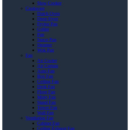
Slow Cooker
Cookware
Dutch Oven
Deep Fryer
Frying Pan
Griller
Pan
Sauce Pan
Steamer
Wok Pan
Fan
Air Cooler
Air Curtain
Auto Fan
Box Fan
Ceiling Fan
Desk Fan
Floor Fan
Misty Fan
Stand Fan
Tower Fan
Wall Fan
Ventilating Fan
Cabinet Fan
Ceiling Exhaust Fan