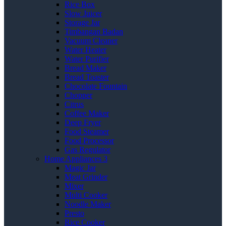
Rice Box
Slow Juicer
Storage Jar
Timbangan Badan
Vacuum Cleaner
Water Heater
Water Purifier
Bread Maker
Bread Toaster
Chocolate Fountain
Chopper
Citrus
Coffee Maker
Deep Fryer
Food Steamer
Food Processor
Gas Regulator
Home Appliances 3
Magic Jar
Meat Grinder
Mixer
Multi Cooker
Noodle Maker
Presto
Rice Cooker