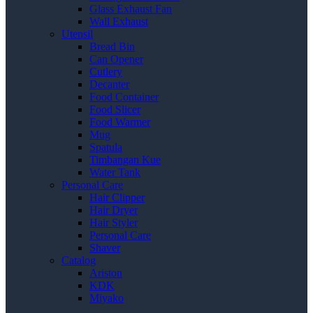
Glass Exhaust Fan
Wall Exhaust
Utensil
Bread Bin
Can Opener
Cutlery
Decanter
Food Container
Food Slicer
Food Warmer
Mug
Spatula
Timbangan Kue
Water Tank
Personal Care
Hair Clipper
Hair Dryer
Hair Styler
Personal Care
Shaver
Catalog
Ariston
KDK
Miyako