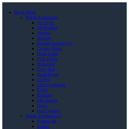
Mega Menu
Home Appliances
Air Fryer
Air Purifier
Antena
Blender
Booster Antena TV
Cooker Hood
Desk Lamp
Dish Dryer
Dispenser
Door Bell
Hand Dryer
Jar Pot
Juicer Extractor
Kettle
Kompor
Microwave
Oven
Pest Control
Home Appliances 2
Pompa Air
Kulkas