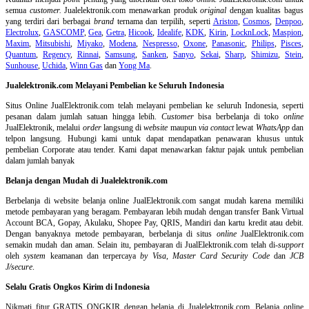
semua
customer.
Jualelektronik.com menawarkan produk
original
dengan kualitas bagus
yang terdiri dari berbagai
brand
ternama dan terpilih, seperti
Ariston
,
Cosmos
,
Denpoo
,
Electrolux
,
GASCOMP
,
Gea
,
Getra
,
Hicook
,
Idealife
,
KDK
,
Kirin
,
LocknLock
,
Maspion
,
Maxim
,
Mitsubishi
,
Miyako
,
Modena
,
Nespresso
,
Oxone
,
Panasonic
,
Philips
,
Pisces
,
Quantum
,
Regency
,
Rinnai
,
Samsung
,
Sanken
,
Sanyo
,
Sekai
,
Sharp
,
Shimizu
,
Stein
,
Sunhouse
,
Uchida
,
Winn Gas
dan
Yong Ma
.
Jualelektronik.com Melayani Pembelian ke Seluruh Indonesia
Situs Online
JualElektronik.com telah melayani pembelian ke seluruh Indonesia, seperti
pesanan dalam jumlah satuan hingga lebih.
Customer
bisa berbelanja di toko
online
JualElektronik, melalui
order
langsung di
website
maupun
via contact
lewat
WhatsApp
dan
telpon langsung
.
Hubungi kami untuk dapat mendapatkan penawaran khusus untuk
pembelian Corporate atau tender. Kami dapat menawarkan faktur pajak untuk pembelian
dalam jumlah banyak
Belanja dengan Mudah di Jualelektronik.com
Berbelanja di
website belanja online
JualElektronik.com sangat mudah karena memiliki
metode pembayaran yang beragam. Pembayaran lebih mudah dengan transfer Bank Virtual
Account BCA, Gopay, Akulaku, Shopee Pay, QRIS, Mandiri dan kartu kredit atau debit.
Dengan banyaknya metode pembayaran, berbelanja di situs
online
JualElektronik.com
semakin mudah dan aman. Selain itu, pembayaran di JualElektronik.com telah di-
support
oleh
system
keamanan dan
terpercaya
by Visa
,
Master Card Security Code
dan
JCB
J/secure
.
Selalu Gratis Ongkos Kirim di Indonesia
Nikmati fitur GRATIS ONGKIR dengan belanja di Jualelektronik.com. Belanja online