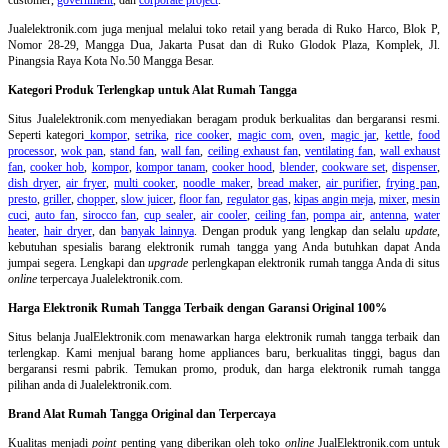
Jualelektronik.com juga menjual melalui toko retail yang berada di Ruko Harco, Blok P,
Nomor 28-29, Mangga Dua, Jakarta Pusat dan di Ruko Glodok Plaza, Komplek, Jl.
Pinangsia Raya Kota No.50 Mangga Besar.
Kategori Produk Terlengkap untuk Alat Rumah Tangga
Situs Jualelektronik.com menyediakan beragam produk berkualitas dan bergaransi resmi.
Seperti kategori
kompor
,
setrika
,
rice cooker
,
magic com
,
oven
,
magic jar
,
kettle
,
food
processor
,
wok pan
,
stand fan
,
wall fan
,
ceiling exhaust fan
,
ventilating fan
,
wall exhaust
fan
,
cooker hob
,
kompor
,
kompor tanam
,
cooker hood
,
blender
,
cookware set
,
dispenser
,
dish dryer
,
air fryer
,
multi cooker
,
noodle maker
,
bread maker
,
air purifier
,
frying pan
,
presto
,
griller
,
chopper
,
slow juicer
,
floor fan
,
regulator gas
,
kipas angin meja
,
mixer
,
mesin
cuci
,
auto fan
,
sirocco fan
,
cup sealer
,
air cooler
,
ceiling fan
,
pompa air
,
antenna
,
water
heater
,
hair dryer
, dan
banyak lainnya
. Dengan produk yang lengkap dan selalu
update
,
kebutuhan spesialis barang elektronik rumah tangga yang Anda butuhkan dapat Anda
jumpai segera. Lengkapi dan
upgrade
perlengkapan elektronik rumah tangga Anda di situs
online
terpercaya Jualelektronik.com.
Harga Elektronik Rumah Tangga Terbaik dengan Garansi Original 100%
Situs belanja
JualElektronik.com menawarkan harga elektronik rumah tangga terbaik dan
terlengkap. Kami menjual barang home appliances baru, berkualitas tinggi, bagus dan
bergaransi resmi pabrik. Temukan promo, produk, dan harga elektronik rumah tangga
pilihan anda di Jualelektronik.com.
Brand Alat Rumah Tangga Original dan Terpercaya
Kualitas menjadi
point
penting yang diberikan oleh toko
online
JualElektronik.com untuk