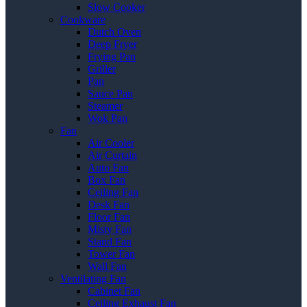
Slow Cooker
Cookware
Dutch Oven
Deep Fryer
Frying Pan
Griller
Pan
Sauce Pan
Steamer
Wok Pan
Fan
Air Cooler
Air Curtain
Auto Fan
Box Fan
Ceiling Fan
Desk Fan
Floor Fan
Misty Fan
Stand Fan
Tower Fan
Wall Fan
Ventilating Fan
Cabinet Fan
Ceiling Exhaust Fan