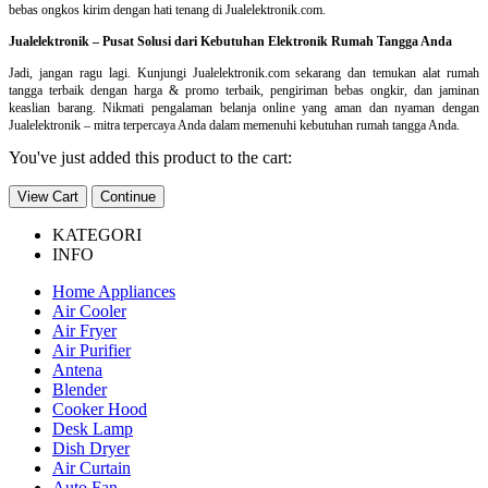
bebas ongkos kirim dengan hati tenang di Jualelektronik.com.
Jualelektronik – Pusat Solusi dari Kebutuhan Elektronik Rumah Tangga Anda
Jadi, jangan ragu lagi. Kunjungi Jualelektronik.com sekarang dan temukan alat rumah
tangga terbaik dengan harga & promo terbaik, pengiriman bebas ongkir, dan jaminan
keaslian barang. Nikmati pengalaman belanja online yang aman dan nyaman dengan
Jualelektronik – mitra terpercaya Anda dalam memenuhi kebutuhan rumah tangga Anda.
You've just added this product to the cart:
View Cart
Continue
KATEGORI
INFO
Home Appliances
Air Cooler
Air Fryer
Air Purifier
Antena
Blender
Cooker Hood
Desk Lamp
Dish Dryer
Air Curtain
Auto Fan