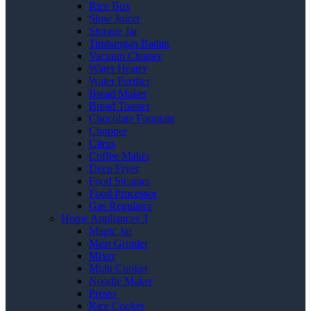
Rice Box
Slow Juicer
Storage Jar
Timbangan Badan
Vacuum Cleaner
Water Heater
Water Purifier
Bread Maker
Bread Toaster
Chocolate Fountain
Chopper
Citrus
Coffee Maker
Deep Fryer
Food Steamer
Food Processor
Gas Regulator
Home Appliances 3
Magic Jar
Meat Grinder
Mixer
Multi Cooker
Noodle Maker
Presto
Rice Cooker