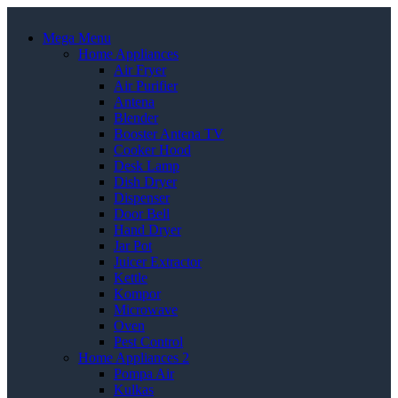
Mega Menu
Home Appliances
Air Fryer
Air Purifier
Antena
Blender
Booster Antena TV
Cooker Hood
Desk Lamp
Dish Dryer
Dispenser
Door Bell
Hand Dryer
Jar Pot
Juicer Extractor
Kettle
Kompor
Microwave
Oven
Pest Control
Home Appliances 2
Pompa Air
Kulkas