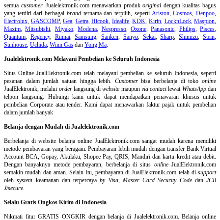
semua
customer.
Jualelektronik.com menawarkan produk
original
dengan kualitas bagus
yang terdiri dari berbagai
brand
ternama dan terpilih, seperti
Ariston
,
Cosmos
,
Denpoo
,
Electrolux
,
GASCOMP
,
Gea
,
Getra
,
Hicook
,
Idealife
,
KDK
,
Kirin
,
LocknLock
,
Maspion
,
Maxim
,
Mitsubishi
,
Miyako
,
Modena
,
Nespresso
,
Oxone
,
Panasonic
,
Philips
,
Pisces
,
Quantum
,
Regency
,
Rinnai
,
Samsung
,
Sanken
,
Sanyo
,
Sekai
,
Sharp
,
Shimizu
,
Stein
,
Sunhouse
,
Uchida
,
Winn Gas
dan
Yong Ma
.
Jualelektronik.com Melayani Pembelian ke Seluruh Indonesia
Situs Online
JualElektronik.com telah melayani pembelian ke seluruh Indonesia, seperti
pesanan dalam jumlah satuan hingga lebih.
Customer
bisa berbelanja di toko
online
JualElektronik, melalui
order
langsung di
website
maupun
via contact
lewat
WhatsApp
dan
telpon langsung
.
Hubungi kami untuk dapat mendapatkan penawaran khusus untuk
pembelian Corporate atau tender. Kami dapat menawarkan faktur pajak untuk pembelian
dalam jumlah banyak
Belanja dengan Mudah di Jualelektronik.com
Berbelanja di
website belanja online
JualElektronik.com sangat mudah karena memiliki
metode pembayaran yang beragam. Pembayaran lebih mudah dengan transfer Bank Virtual
Account BCA, Gopay, Akulaku, Shopee Pay, QRIS, Mandiri dan kartu kredit atau debit.
Dengan banyaknya metode pembayaran, berbelanja di situs
online
JualElektronik.com
semakin mudah dan aman. Selain itu, pembayaran di JualElektronik.com telah di-
support
oleh
system
keamanan dan
terpercaya
by Visa
,
Master Card Security Code
dan
JCB
J/secure
.
Selalu Gratis Ongkos Kirim di Indonesia
Nikmati fitur GRATIS ONGKIR dengan belanja di Jualelektronik.com. Belanja online