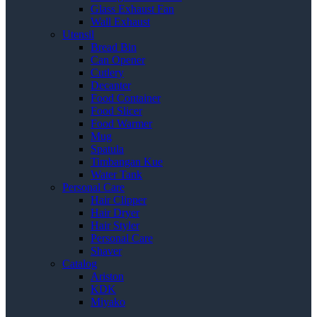
Glass Exhaust Fan
Wall Exhaust
Utensil
Bread Bin
Can Opener
Cutlery
Decanter
Food Container
Food Slicer
Food Warmer
Mug
Spatula
Timbangan Kue
Water Tank
Personal Care
Hair Clipper
Hair Dryer
Hair Styler
Personal Care
Shaver
Catalog
Ariston
KDK
Miyako