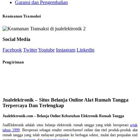
Garansi dan Pengembalian
Keamanan Transaksi
Social Media
Facebook
Twitter
Youtube
Instagram
Linkedin
Pengiriman
Jualelektronik – Situs Belanja Online Alat Rumah Tangga
Terpercaya Dan Terlengkap
Jualelektronik.com – Belanja Online Kebutuhan Elektronik Rumah Tangga
JualElektronik adalah
situs belanja elektronik rumah tangga
yang telah beroperasi
sejak
tahun 1999
. Beroperasi sebagai retailer
omnichannel
online dan ritel produk-produk alat
rumah tangga yang telah melayani penjualan ke berbagai sektor, mulai dari penjualan end
customer,
government
, dan
corporate project
.