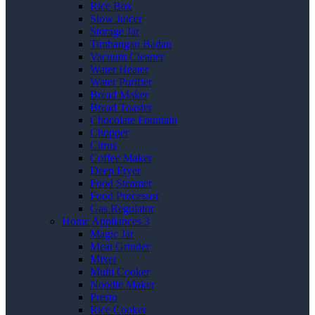
Rice Box
Slow Juicer
Storage Jar
Timbangan Badan
Vacuum Cleaner
Water Heater
Water Purifier
Bread Maker
Bread Toaster
Chocolate Fountain
Chopper
Citrus
Coffee Maker
Deep Fryer
Food Steamer
Food Processor
Gas Regulator
Home Appliances 3
Magic Jar
Meat Grinder
Mixer
Multi Cooker
Noodle Maker
Presto
Rice Cooker