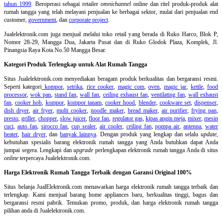
tahun 1999
. Beroperasi sebagai retailer
omnichannel
online dan ritel produk-produk alat
rumah tangga yang telah melayani penjualan ke berbagai sektor, mulai dari penjualan end
customer,
government
, dan
corporate project
.
Jualelektronik.com juga menjual melalui toko retail yang berada di Ruko Harco, Blok P,
Nomor 28-29, Mangga Dua, Jakarta Pusat dan di Ruko Glodok Plaza, Komplek, Jl.
Pinangsia Raya Kota No.50 Mangga Besar.
Kategori Produk Terlengkap untuk Alat Rumah Tangga
Situs Jualelektronik.com menyediakan beragam produk berkualitas dan bergaransi resmi.
Seperti kategori
kompor
,
setrika
,
rice cooker
,
magic com
,
oven
,
magic jar
,
kettle
,
food
processor
,
wok pan
,
stand fan
,
wall fan
,
ceiling exhaust fan
,
ventilating fan
,
wall exhaust
fan
,
cooker hob
,
kompor
,
kompor tanam
,
cooker hood
,
blender
,
cookware set
,
dispenser
,
dish dryer
,
air fryer
,
multi cooker
,
noodle maker
,
bread maker
,
air purifier
,
frying pan
,
presto
,
griller
,
chopper
,
slow juicer
,
floor fan
,
regulator gas
,
kipas angin meja
,
mixer
,
mesin
cuci
,
auto fan
,
sirocco fan
,
cup sealer
,
air cooler
,
ceiling fan
,
pompa air
,
antenna
,
water
heater
,
hair dryer
, dan
banyak lainnya
. Dengan produk yang lengkap dan selalu
update
,
kebutuhan spesialis barang elektronik rumah tangga yang Anda butuhkan dapat Anda
jumpai segera. Lengkapi dan
upgrade
perlengkapan elektronik rumah tangga Anda di situs
online
terpercaya Jualelektronik.com.
Harga Elektronik Rumah Tangga Terbaik dengan Garansi Original 100%
Situs belanja
JualElektronik.com menawarkan harga elektronik rumah tangga terbaik dan
terlengkap. Kami menjual barang home appliances baru, berkualitas tinggi, bagus dan
bergaransi resmi pabrik. Temukan promo, produk, dan harga elektronik rumah tangga
pilihan anda di Jualelektronik.com.