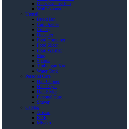
Glass Exhaust Fan
Wall Exhaust
Utensil
Bread Bin
Can Opener
Cutlery
Decanter
Food Container
Food Slicer
Food Warmer
Mug
Spatula
Timbangan Kue
Water Tank
Personal Care
Hair Clipper
Hair Dryer
Hair Styler
Personal Care
Shaver
Catalog
Ariston
KDK
Miyako