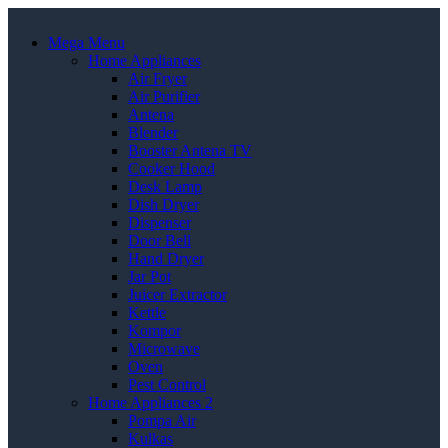
Mega Menu
Home Appliances
Air Fryer
Air Purifier
Antena
Blender
Booster Antena TV
Cooker Hood
Desk Lamp
Dish Dryer
Dispenser
Door Bell
Hand Dryer
Jar Pot
Juicer Extractor
Kettle
Kompor
Microwave
Oven
Pest Control
Home Appliances 2
Pompa Air
Kulkas