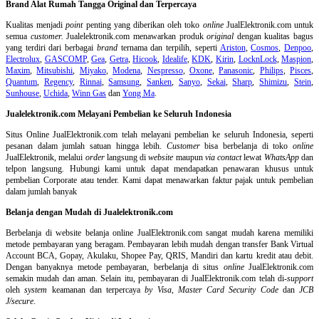
Brand Alat Rumah Tangga Original dan Terpercaya
Kualitas menjadi
point
penting yang diberikan oleh toko
online
JualElektronik.com untuk
semua
customer.
Jualelektronik.com menawarkan produk
original
dengan kualitas bagus
yang terdiri dari berbagai
brand
ternama dan terpilih, seperti
Ariston
,
Cosmos
,
Denpoo
,
Electrolux
,
GASCOMP
,
Gea
,
Getra
,
Hicook
,
Idealife
,
KDK
,
Kirin
,
LocknLock
,
Maspion
,
Maxim
,
Mitsubishi
,
Miyako
,
Modena
,
Nespresso
,
Oxone
,
Panasonic
,
Philips
,
Pisces
,
Quantum
,
Regency
,
Rinnai
,
Samsung
,
Sanken
,
Sanyo
,
Sekai
,
Sharp
,
Shimizu
,
Stein
,
Sunhouse
,
Uchida
,
Winn Gas
dan
Yong Ma
.
Jualelektronik.com Melayani Pembelian ke Seluruh Indonesia
Situs Online
JualElektronik.com telah melayani pembelian ke seluruh Indonesia, seperti
pesanan dalam jumlah satuan hingga lebih.
Customer
bisa berbelanja di toko
online
JualElektronik, melalui
order
langsung di
website
maupun
via contact
lewat
WhatsApp
dan
telpon langsung
.
Hubungi kami untuk dapat mendapatkan penawaran khusus untuk
pembelian Corporate atau tender. Kami dapat menawarkan faktur pajak untuk pembelian
dalam jumlah banyak
Belanja dengan Mudah di Jualelektronik.com
Berbelanja di
website belanja online
JualElektronik.com sangat mudah karena memiliki
metode pembayaran yang beragam. Pembayaran lebih mudah dengan transfer Bank Virtual
Account BCA, Gopay, Akulaku, Shopee Pay, QRIS, Mandiri dan kartu kredit atau debit.
Dengan banyaknya metode pembayaran, berbelanja di situs
online
JualElektronik.com
semakin mudah dan aman. Selain itu, pembayaran di JualElektronik.com telah di-
support
oleh
system
keamanan dan
terpercaya
by Visa
,
Master Card Security Code
dan
JCB
J/secure
.