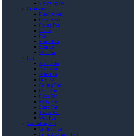
Slow Cooker
Cookware
Dutch Oven
Deep Fryer
Frying Pan
Griller
Pan
Sauce Pan
Steamer
Wok Pan
Fan
Air Cooler
Air Curtain
Auto Fan
Box Fan
Ceiling Fan
Desk Fan
Floor Fan
Misty Fan
Stand Fan
Tower Fan
Wall Fan
Ventilating Fan
Cabinet Fan
Ceiling Exhaust Fan