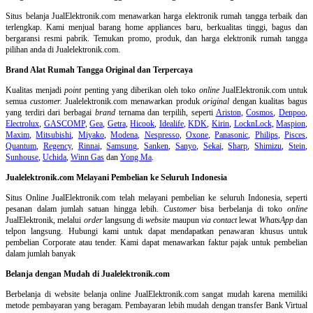
Situs belanja
JualElektronik.com menawarkan harga elektronik rumah tangga terbaik dan
terlengkap. Kami menjual barang home appliances baru, berkualitas tinggi, bagus dan
bergaransi resmi pabrik. Temukan promo, produk, dan harga elektronik rumah tangga
pilihan anda di Jualelektronik.com.
Brand Alat Rumah Tangga Original dan Terpercaya
Kualitas menjadi
point
penting yang diberikan oleh toko
online
JualElektronik.com untuk
semua
customer.
Jualelektronik.com menawarkan produk
original
dengan kualitas bagus
yang terdiri dari berbagai
brand
ternama dan terpilih, seperti
Ariston
,
Cosmos
,
Denpoo
,
Electrolux
,
GASCOMP
,
Gea
,
Getra
,
Hicook
,
Idealife
,
KDK
,
Kirin
,
LocknLock
,
Maspion
,
Maxim
,
Mitsubishi
,
Miyako
,
Modena
,
Nespresso
,
Oxone
,
Panasonic
,
Philips
,
Pisces
,
Quantum
,
Regency
,
Rinnai
,
Samsung
,
Sanken
,
Sanyo
,
Sekai
,
Sharp
,
Shimizu
,
Stein
,
Sunhouse
,
Uchida
,
Winn Gas
dan
Yong Ma
.
Jualelektronik.com Melayani Pembelian ke Seluruh Indonesia
Situs Online
JualElektronik.com telah melayani pembelian ke seluruh Indonesia, seperti
pesanan dalam jumlah satuan hingga lebih.
Customer
bisa berbelanja di toko
online
JualElektronik, melalui
order
langsung di
website
maupun
via contact
lewat
WhatsApp
dan
telpon langsung
.
Hubungi kami untuk dapat mendapatkan penawaran khusus untuk
pembelian Corporate atau tender. Kami dapat menawarkan faktur pajak untuk pembelian
dalam jumlah banyak
Belanja dengan Mudah di Jualelektronik.com
Berbelanja di
website belanja online
JualElektronik.com sangat mudah karena memiliki
metode pembayaran yang beragam. Pembayaran lebih mudah dengan transfer Bank Virtual