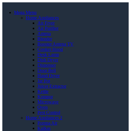
Mega Menu
Home Appliances
Air Fryer
Air Purifier
Antena
Blender
Booster Antena TV
Cooker Hood
Desk Lamp
Dish Dryer
Dispenser
Door Bell
Hand Dryer
Jar Pot
Juicer Extractor
Kettle
Kompor
Microwave
Oven
Pest Control
Home Appliances 2
Pompa Air
Kulkas