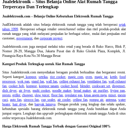
Jualelektronik – Situs Belanja Online Alat Rumah Tangga
Terpercaya Dan Terlengkap
Jualelektronik.com – Belanja Online Kebutuhan Elektronik Rumah Tangga
JualElektronik adalah
situs belanja elektronik rumah tangga
yang telah beroperasi
sejak
tahun 1999
. Beroperasi sebagai retailer
omnichannel
online dan ritel produk-produk alat
rumah tangga yang telah melayani penjualan ke berbagai sektor, mulai dari penjualan end
customer,
government
, dan
corporate project
.
Jualelektronik.com juga menjual melalui toko retail yang berada di Ruko Harco, Blok P,
Nomor 28-29, Mangga Dua, Jakarta Pusat dan di Ruko Glodok Plaza, Komplek, Jl.
Pinangsia Raya Kota No.50 Mangga Besar.
Kategori Produk Terlengkap untuk Alat Rumah Tangga
Situs Jualelektronik.com menyediakan beragam produk berkualitas dan bergaransi resmi.
Seperti kategori
kompor
,
setrika
,
rice cooker
,
magic com
,
oven
,
magic jar
,
kettle
,
food
processor
,
wok pan
,
stand fan
,
wall fan
,
ceiling exhaust fan
,
ventilating fan
,
wall exhaust
fan
,
cooker hob
,
kompor
,
kompor tanam
,
cooker hood
,
blender
,
cookware set
,
dispenser
,
dish dryer
,
air fryer
,
multi cooker
,
noodle maker
,
bread maker
,
air purifier
,
frying pan
,
presto
,
griller
,
chopper
,
slow juicer
,
floor fan
,
regulator gas
,
kipas angin meja
,
mixer
,
mesin
cuci
,
auto fan
,
sirocco fan
,
cup sealer
,
air cooler
,
ceiling fan
,
pompa air
,
antenna
,
water
heater
,
hair dryer
, dan
banyak lainnya
. Dengan produk yang lengkap dan selalu
update
,
kebutuhan spesialis barang elektronik rumah tangga yang Anda butuhkan dapat Anda
jumpai segera. Lengkapi dan
upgrade
perlengkapan elektronik rumah tangga Anda di situs
online
terpercaya Jualelektronik.com.
Harga Elektronik Rumah Tangga Terbaik dengan Garansi Original 100%