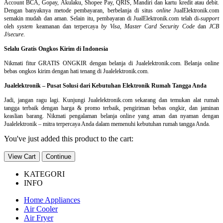
Account BCA, Gopay, Akulaku, Shopee Pay, QRIS, Mandiri dan kartu kredit atau debit.
Dengan banyaknya metode pembayaran, berbelanja di situs
online
JualElektronik.com
semakin mudah dan aman. Selain itu, pembayaran di JualElektronik.com telah di-
support
oleh
system
keamanan dan
terpercaya
by Visa
,
Master Card Security Code
dan
JCB
J/secure
.
Selalu Gratis Ongkos Kirim di Indonesia
Nikmati fitur GRATIS ONGKIR dengan belanja di Jualelektronik.com. Belanja online
bebas ongkos kirim dengan hati tenang di Jualelektronik.com.
Jualelektronik – Pusat Solusi dari Kebutuhan Elektronik Rumah Tangga Anda
Jadi, jangan ragu lagi. Kunjungi Jualelektronik.com sekarang dan temukan alat rumah
tangga terbaik dengan harga & promo terbaik, pengiriman bebas ongkir, dan jaminan
keaslian barang. Nikmati pengalaman belanja online yang aman dan nyaman dengan
Jualelektronik – mitra terpercaya Anda dalam memenuhi kebutuhan rumah tangga Anda.
You've just added this product to the cart:
View Cart
Continue
KATEGORI
INFO
Home Appliances
Air Cooler
Air Fryer