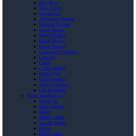
Rice Box
Slow Juicer
Storage Jar
Timbangan Badan
Vacuum Cleaner
Water Heater
Water Purifier
Bread Maker
Bread Toaster
Chocolate Fountain
Chopper
Citrus
Coffee Maker
Deep Fryer
Food Steamer
Food Processor
Gas Regulator
Home Appliances 3
Magic Jar
Meat Grinder
Mixer
Multi Cooker
Noodle Maker
Presto
Rice Cooker