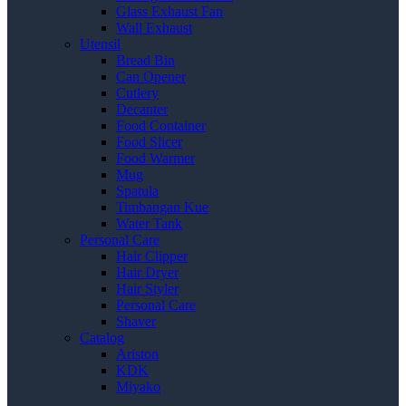
Glass Exhaust Fan
Wall Exhaust
Utensil
Bread Bin
Can Opener
Cutlery
Decanter
Food Container
Food Slicer
Food Warmer
Mug
Spatula
Timbangan Kue
Water Tank
Personal Care
Hair Clipper
Hair Dryer
Hair Styler
Personal Care
Shaver
Catalog
Ariston
KDK
Miyako