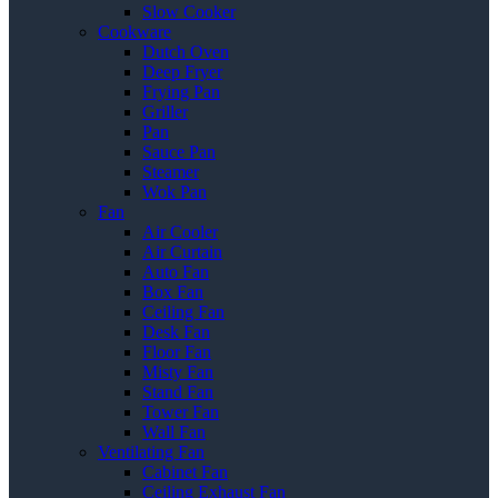
Slow Cooker
Cookware
Dutch Oven
Deep Fryer
Frying Pan
Griller
Pan
Sauce Pan
Steamer
Wok Pan
Fan
Air Cooler
Air Curtain
Auto Fan
Box Fan
Ceiling Fan
Desk Fan
Floor Fan
Misty Fan
Stand Fan
Tower Fan
Wall Fan
Ventilating Fan
Cabinet Fan
Ceiling Exhaust Fan