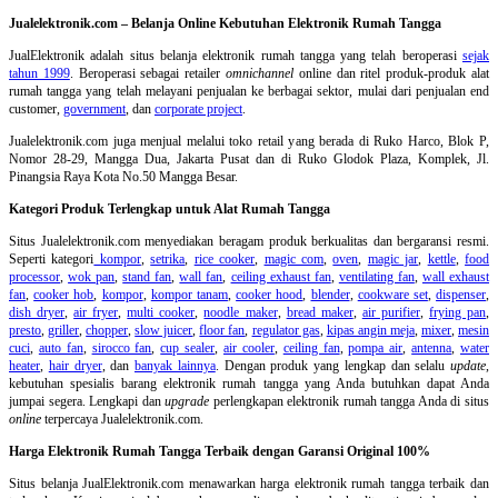
Jualelektronik.com – Belanja Online Kebutuhan Elektronik Rumah Tangga
JualElektronik adalah
situs belanja elektronik rumah tangga
yang telah beroperasi
sejak
tahun 1999
. Beroperasi sebagai retailer
omnichannel
online dan ritel produk-produk alat
rumah tangga yang telah melayani penjualan ke berbagai sektor, mulai dari penjualan end
customer,
government
, dan
corporate project
.
Jualelektronik.com juga menjual melalui toko retail yang berada di Ruko Harco, Blok P,
Nomor 28-29, Mangga Dua, Jakarta Pusat dan di Ruko Glodok Plaza, Komplek, Jl.
Pinangsia Raya Kota No.50 Mangga Besar.
Kategori Produk Terlengkap untuk Alat Rumah Tangga
Situs Jualelektronik.com menyediakan beragam produk berkualitas dan bergaransi resmi.
Seperti kategori
kompor
,
setrika
,
rice cooker
,
magic com
,
oven
,
magic jar
,
kettle
,
food
processor
,
wok pan
,
stand fan
,
wall fan
,
ceiling exhaust fan
,
ventilating fan
,
wall exhaust
fan
,
cooker hob
,
kompor
,
kompor tanam
,
cooker hood
,
blender
,
cookware set
,
dispenser
,
dish dryer
,
air fryer
,
multi cooker
,
noodle maker
,
bread maker
,
air purifier
,
frying pan
,
presto
,
griller
,
chopper
,
slow juicer
,
floor fan
,
regulator gas
,
kipas angin meja
,
mixer
,
mesin
cuci
,
auto fan
,
sirocco fan
,
cup sealer
,
air cooler
,
ceiling fan
,
pompa air
,
antenna
,
water
heater
,
hair dryer
, dan
banyak lainnya
. Dengan produk yang lengkap dan selalu
update
,
kebutuhan spesialis barang elektronik rumah tangga yang Anda butuhkan dapat Anda
jumpai segera. Lengkapi dan
upgrade
perlengkapan elektronik rumah tangga Anda di situs
online
terpercaya Jualelektronik.com.
Harga Elektronik Rumah Tangga Terbaik dengan Garansi Original 100%
Situs belanja
JualElektronik.com menawarkan harga elektronik rumah tangga terbaik dan