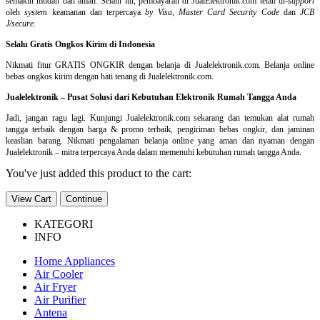
semakin mudah dan aman. Selain itu, pembayaran di JualElektronik.com telah di-
support
oleh
system
keamanan dan
terpercaya
by Visa
,
Master Card Security Code
dan
JCB
J/secure
.
Selalu Gratis Ongkos Kirim di Indonesia
Nikmati fitur GRATIS ONGKIR dengan belanja di Jualelektronik.com. Belanja online
bebas ongkos kirim dengan hati tenang di Jualelektronik.com.
Jualelektronik – Pusat Solusi dari Kebutuhan Elektronik Rumah Tangga Anda
Jadi, jangan ragu lagi. Kunjungi Jualelektronik.com sekarang dan temukan alat rumah
tangga terbaik dengan harga & promo terbaik, pengiriman bebas ongkir, dan jaminan
keaslian barang. Nikmati pengalaman belanja online yang aman dan nyaman dengan
Jualelektronik – mitra terpercaya Anda dalam memenuhi kebutuhan rumah tangga Anda.
You've just added this product to the cart:
View Cart
Continue
KATEGORI
INFO
Home Appliances
Air Cooler
Air Fryer
Air Purifier
Antena