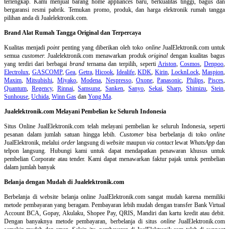
terlengkap. Kami menjual barang home appliances baru, berkualitas tinggi, bagus dan
bergaransi resmi pabrik. Temukan promo, produk, dan harga elektronik rumah tangga
pilihan anda di Jualelektronik.com.
Brand Alat Rumah Tangga Original dan Terpercaya
Kualitas menjadi
point
penting yang diberikan oleh toko
online
JualElektronik.com untuk
semua
customer.
Jualelektronik.com menawarkan produk
original
dengan kualitas bagus
yang terdiri dari berbagai
brand
ternama dan terpilih, seperti
Ariston
,
Cosmos
,
Denpoo
,
Electrolux
,
GASCOMP
,
Gea
,
Getra
,
Hicook
,
Idealife
,
KDK
,
Kirin
,
LocknLock
,
Maspion
,
Maxim
,
Mitsubishi
,
Miyako
,
Modena
,
Nespresso
,
Oxone
,
Panasonic
,
Philips
,
Pisces
,
Quantum
,
Regency
,
Rinnai
,
Samsung
,
Sanken
,
Sanyo
,
Sekai
,
Sharp
,
Shimizu
,
Stein
,
Sunhouse
,
Uchida
,
Winn Gas
dan
Yong Ma
.
Jualelektronik.com Melayani Pembelian ke Seluruh Indonesia
Situs Online
JualElektronik.com telah melayani pembelian ke seluruh Indonesia, seperti
pesanan dalam jumlah satuan hingga lebih.
Customer
bisa berbelanja di toko
online
JualElektronik, melalui
order
langsung di
website
maupun
via contact
lewat
WhatsApp
dan
telpon langsung
.
Hubungi kami untuk dapat mendapatkan penawaran khusus untuk
pembelian Corporate atau tender. Kami dapat menawarkan faktur pajak untuk pembelian
dalam jumlah banyak
Belanja dengan Mudah di Jualelektronik.com
Berbelanja di
website belanja online
JualElektronik.com sangat mudah karena memiliki
metode pembayaran yang beragam. Pembayaran lebih mudah dengan transfer Bank Virtual
Account BCA, Gopay, Akulaku, Shopee Pay, QRIS, Mandiri dan kartu kredit atau debit.
Dengan banyaknya metode pembayaran, berbelanja di situs
online
JualElektronik.com