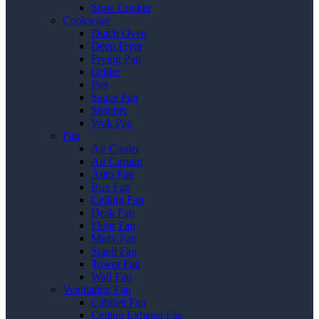
Slow Cooker
Cookware
Dutch Oven
Deep Fryer
Frying Pan
Griller
Pan
Sauce Pan
Steamer
Wok Pan
Fan
Air Cooler
Air Curtain
Auto Fan
Box Fan
Ceiling Fan
Desk Fan
Floor Fan
Misty Fan
Stand Fan
Tower Fan
Wall Fan
Ventilating Fan
Cabinet Fan
Ceiling Exhaust Fan