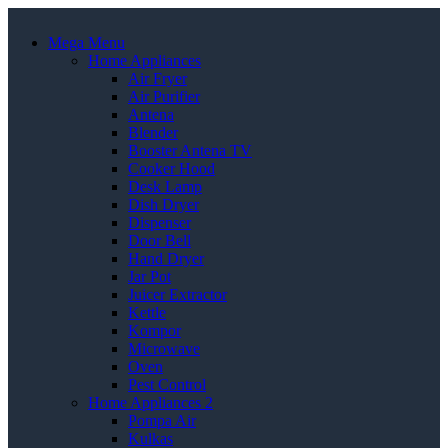
Mega Menu
Home Appliances
Air Fryer
Air Purifier
Antena
Blender
Booster Antena TV
Cooker Hood
Desk Lamp
Dish Dryer
Dispenser
Door Bell
Hand Dryer
Jar Pot
Juicer Extractor
Kettle
Kompor
Microwave
Oven
Pest Control
Home Appliances 2
Pompa Air
Kulkas