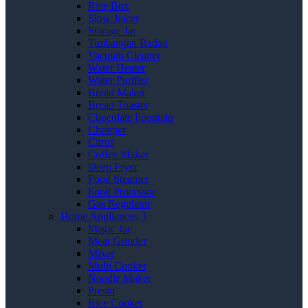
Rice Box
Slow Juicer
Storage Jar
Timbangan Badan
Vacuum Cleaner
Water Heater
Water Purifier
Bread Maker
Bread Toaster
Chocolate Fountain
Chopper
Citrus
Coffee Maker
Deep Fryer
Food Steamer
Food Processor
Gas Regulator
Home Appliances 3
Magic Jar
Meat Grinder
Mixer
Multi Cooker
Noodle Maker
Presto
Rice Cooker