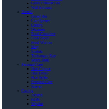
Glass Exhaust Fan
Wall Exhaust
Utensil
Bread Bin
Can Opener
Cutlery
Decanter
Food Container
Food Slicer
Food Warmer
Mug
Spatula
Timbangan Kue
Water Tank
Personal Care
Hair Clipper
Hair Dryer
Hair Styler
Personal Care
Shaver
Catalog
Ariston
KDK
Miyako